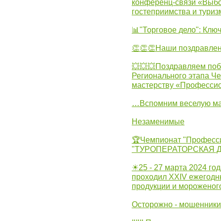
конференц-связи «Выбо
гостеприимства и туриз
📊"Торговое дело": Клю
👏👏👏Наши поздравлен
💥💥💥Поздравляем поб
Регионального этапа Ч
мастерству «Професси
…Вспомним веселую м
Незаменимые
🏆Чемпионат "Професс
"ТУРОПЕРАТОРСКАЯ 
☀25 - 27 марта 2024 год
проходил XXIV ежегодн
продукции и мороженог
Осторожно - мошенники