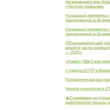
посвященного дню борь
«Честная привычка»
Наградные документы I
приуроченной ко Всеми
Наградные документы I
приуроченной ко Всеми
💥Екатеринбургский тор
вошёл в число лауреат
— 2025».
«Азимут: КВИЗ для хор
Студенты ЕТЭТ и Врем
Патриотическая выста
Неделя психологии в Е
🔥Стажировка на площа
работодателя прошла у