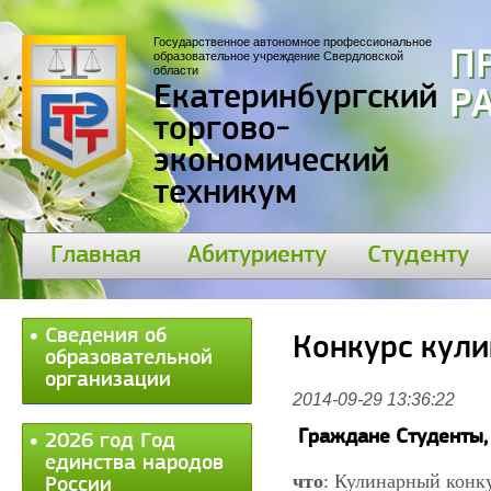
Государственное автономное профессиональное
П
образовательное учреждение Свердловской
области
Екатеринбургский
30
торгово-
экономический
техникум
Главная
Абитуриенту
Студенту
Сведения об
Конкурс кули
образовательной
организации
2014-09-29 13:36:22
Граждане Студенты, 
2026 год Год
единства народов
что
: Кулинарный конк
России