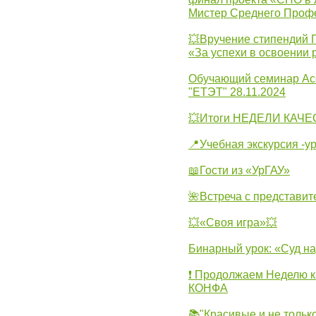
Мистер Среднего Проф
💥Вручение стипендий 
«За успехи в освоении
Обучающий семинар Ас
"ЕТЭТ" 28.11.2024
💥Итоги НЕДЕЛИ КАЧЕС
📍Учебная экскурсия -у
📖Гости из «УрГАУ»
🌺Встреча с представит
💥«Своя игра»💥
Бинарный урок: «Суд н
❗ Продолжаем Неделю к
КОНФА
📚"Красивые и не тольк