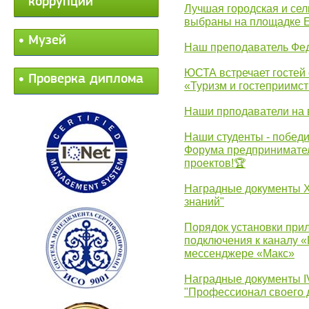
коррупции
Лучшая городская и се
выбраны на площадке 
Музей
Наш преподаватель Фед
ЮСТА встречает гостей 
Проверка диплома
«Туризм и гостеприимст
Наши прподаватели на 
Наши студенты - победи
Форума предпринимател
проектов!🏆
Наградные документы 
знаний"
Порядок установки при
подключения к каналу 
мессенджере «Макс»
Наградные документы 
"Профессионал своего 