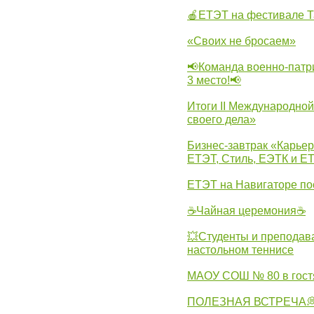
🍎ЕТЭТ на фестивале Т
«Своих не бросаем»
📢Команда военно-патр
3 место!📢
Итоги II Международн
своего дела»
Бизнес-завтрак «Карьер
ЕТЭТ, Стиль, ЕЭТК и ЕТ
ЕТЭТ на Навигаторе по
☕Чайная церемония☕
💥Студенты и преподав
настольном теннисе
МАОУ СОШ № 80 в гост
ПОЛЕЗНАЯ ВСТРЕЧА