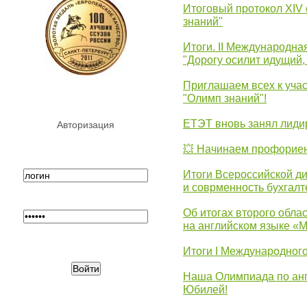
Итоговый протокол XIV
знаний"
Итоги. II Международн
"Дорогу осилит идущий,
Приглашаем всех к уча
"Олимп знаний"!
ЕТЭТ вновь занял лид
Авторизация
💥 Начинаем профорие
Итоги Всероссийской д
и соврменность бухгалт
Об итогах второго облас
на английском языке «
Итоги I Международног
Наша Олимпиада по анг
Юбилей!