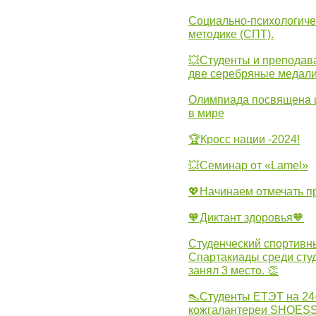
Социально-психологиче
методике (СПТ).
💥Студенты и преподав
две серебряные медали
Олимпиада посвящена и
в мире
🏆Кросс нации -2024!
💥Семинар от «Lamel»
💖Начинаем отмечать 
🧡Диктант здоровья🧡
Студенческий спортивны
Спартакиады среди сту
занял 3 место. 👏
👠Студенты ЕТЭТ на 24
кожгалантереи SHOES