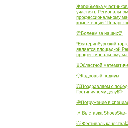
Жеребьевка участников 
участия в Регионально
профессиональному ма
компетенции "Поварско
👏Болеем за наших👏
❗Екатеринбургский торг
является площадкой Ре
профессиональному ма
⌛Областной математиче
💥Кадровый подиум
💥Поздравляем с побед
Гостиничному делу!💥
🤩Погружение в специа
📌 Выставка ShoesStar- 
💥 Фестиваль качества