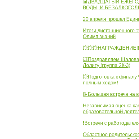
📊ДВАДЦАТЫЙ ЕЖЕГО
ВОДЫ, И БЕЗАЛКОГО
20 апреля прошел Един
Итоги дистанционного э
Олимп знаний
💥💥💥НАГРАЖДЕНИЕ!!!
💥Поздравляем Шалова 
Лолиту (группа 2К-3)
💥Подготовка к финал
полным ходом!
📝Большая встреча на 
Независимая оценка ка
образовательной деятел
❗Встречи с работодател
Областное родительско