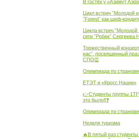
В гостях у «Азимут Аэр
Цикл встреч "Молодой и
"Forest" как шеф-кондит
Цикла встреч "Молодой 
сети "Робек" Сергеева Н
Торжественный концерт
нас", посвященный пра
СПО👏
Олимпиада по странов
ЕТЭТ и «Кросс Нации»
👉Студенты группы 1ТГу
это было‼❓
Олимпиада по странов
Неделя туризма
🔥В пятый раз студенты