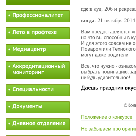
где
:
в ауд. 206 и рекреа
Профессионалитет
когда
: 21 октября 2014
Вам предоставляется ун
Лето в профтехе
на что вы способны в к
И для этого совсем не 
Медиацентр
Поваром или Технологом
могут даже родители!
Аккредитационный
Все, что нужно - ознако
выбрать номинацию, зар
мониторинг
нибудь удивительное!
Даешь праздник вкус
Специальности
©Колпакова
Документы
Положение о конкурсе
Дневное отделение
Не забываем про ориги