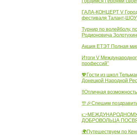
Гордимся Героями свое
ГАЛА-КОНЦЕРТ V Городс
фестиваля Талант-ШОУ
Турнир по волейболу, 
Родионовича Золотухи
Акция ЕТЭТ Полная мис
Итоги V Международног
профессий"
💖Гости из школ Тельма
Донецкой Народной Рес
‼Отличная возможность 
🎊🎉Спешим поздравит
👉МЕЖДУНАРОДНОМУ
ДОБРОВОЛЬЦА ПОСВ
🌍Путешествуем по Кен