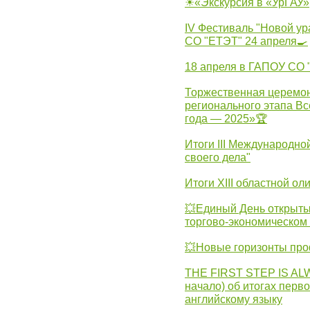
☀«Экскурсия в «УрГАУ»
IV Фестиваль "Новой ур
СО "ЕТЭТ" 24 апреля🍳
18 апреля в ГАПОУ СО
Торжественная церемон
регионального этапа Вс
года — 2025»🏆
Итоги III Международн
своего дела"
Итоги XIII областной о
💥Единый День открыты
торгово-экономическом 
💥Новые горизонты про
THE FIRST STEP IS AL
начало) об итогах перво
английскому языку