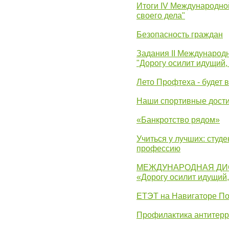
Итоги IV Международн
своего дела"
Безопасность граждан
Задания II Международ
"Дорогу осилит идущий,
Лето Профтеха - будет 
Наши спортивные дост
«Банкротство рядом»
Учиться у лучших: студ
профессию
МЕЖДУНАРОДНАЯ ДИ
«Дорогу осилит идущий
ЕТЭТ на Навигаторе П
Профилактика антитерр