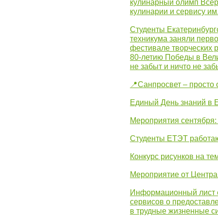
кулинарный олимп Всер
кулинарии и сервису им
Студенты Екатеринбургс
техникума заняли перво
фестивале творческих 
80-летию Победы в Вел
не забыт и ничто не за
📍Санпросвет – просто 
Единый День знаний в 
Мероприятия сентября:
Студенты ЕТЭТ работаю
Конкурс рисунков на те
Мероприятие от Центр
Информационный лист с
сервисов о предоставл
в трудные жизненные с