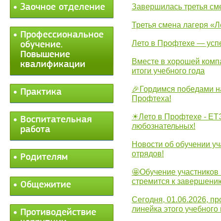
Заочное отделение
Завершилась третья см
Третья смена лагеря «Л
Профессиональное
Лето в Профтехе — усп
обучение.
Повышение
Вместе в хорошей комп
квалификации
итоги учебного года
🎉Гордимся победами н
Практика
Профтеха!
☀Лето в Профтехе - ЕТ
Воспитательная
любознательных!
работа
Новости об обучении уч
отрядов!
Родителям
🤩Обучение участников 
стремится к завершени
Общежитие
Сегодня, 01.06.2026, 
линейка этого учебного 
Противодействие