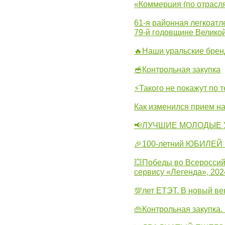
«Коммерция (по отрасл
61-я районная легкоатл
79-й годовщине Велико
🔥Наши уральские бре
🥣Контрольная закупка
⚡Такого не покажут по т
Как изменился прием на
📢ЛУЧШИЕ МОЛОДЫЕ 
🎉100-летний ЮБИЛЕЙ 
💥Победы во Всероссий
сервису «Легенда», 202
💯лет ЕТЭТ. В новый в
👜Контрольная закупка