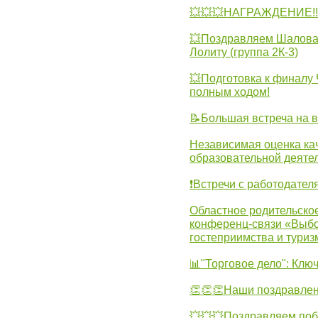
💥💥💥НАГРАЖДЕНИЕ!!!
💥Поздравляем Шалова 
Лолиту (группа 2К-3)
💥Подготовка к финал
полным ходом!
📝Большая встреча на 
Независимая оценка ка
образовательной деятел
❗Встречи с работодател
Областное родительско
конференц-связи «Выбо
гостеприимства и туриз
📊"Торговое дело": Клю
👏👏👏Наши поздравлен
💥💥💥Поздравляем поб