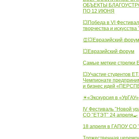
ОБЪЕКТЫ БЛАГОУСТР
ПО 12 ИЮНЯ
💥Победа в VI Фестивал
творчества и искусства
👏💥Евразийский фору
💥Евразийский форум
Самые меткие стрелки Е
💥Участие студентов Е
Чемпионате предпринима
и бизнес идей «ПЕРС
☀«Экскурсия в «УрГАУ»
IV Фестиваль "Новой ур
СО "ЕТЭТ" 24 апреля🍳
18 апреля в ГАПОУ СО
Торжественная церемон