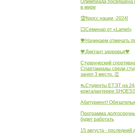
Олимпиада посвящена и
в мире
🏆Кросс нации -2024!
💥Семинар от «Lamel»
💖Начинаем отмечать 
🧡Диктант здоровья🧡
Студенческий спортивны
Спартакиады среди сту
занял 3 место. 👏
👠Студенты ЕТЭТ на 24
кожгалантереи SHOES
Абитуриент! Обязательн
Программа долгосрочных
будет работать
15 августа - последний 