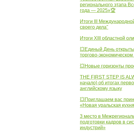
регионального этапа Вс
года — 2025»🏆
Итоги III Международн
своего дела"
Итоги XIII областной о
💥Единый День открыты
торгово-экономическом 
💥Новые горизонты про
THE FIRST STEP IS AL
начало) об итогах перво
английскому языку
💥Приглашаем вас прин
«Новая уральская кухн
3 место в Межрегионал
подготовки кадров в с
индустрий»