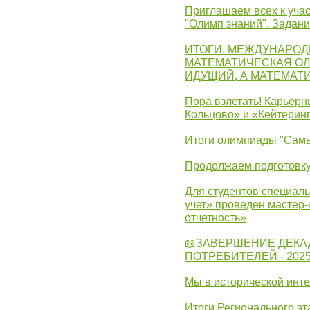
Приглашаем всех к учас
"Олимп знаний". Задан
ИТОГИ. МЕЖДУНАРО
МАТЕМАТИЧЕСКАЯ ОЛ
ИДУЩИЙ, А МАТЕМАТ
Пора взлетать! Карьер
Кольцово» и «Кейтерин
Итоги олимпиады "Самы
Продолжаем подготовку
Для студентов специаль
учет» проведен мастер-
отчетность»
📖ЗАВЕРШЕНИЕ ДЕКА
ПОТРЕБИТЕЛЕЙ - 202
Мы в исторической инте
Итоги Регионального эт