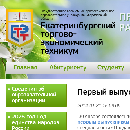
Государственное автономное профессиональное
П
образовательное учреждение Свердловской
области
Екатеринбургский
30
торгово-
экономический
техникум
Главная
Абитуриенту
Студенту
Сведения об
Первый выпу
образовательной
организации
2014-01-31 15:06:09
2026 год Год
30 января состоялось 
первым выпускникам 
единства народов
специальности «Продав
России