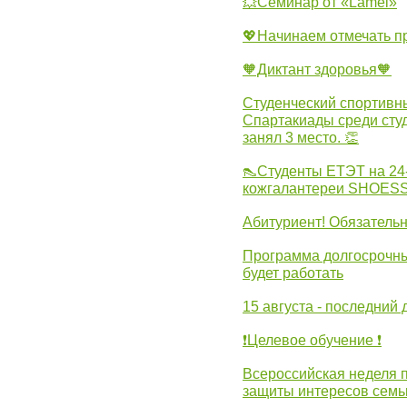
💥Семинар от «Lamel»
💖Начинаем отмечать 
🧡Диктант здоровья🧡
Студенческий спортивны
Спартакиады среди сту
занял 3 место. 👏
👠Студенты ЕТЭТ на 24
кожгалантереи SHOES
Абитуриент! Обязательн
Программа долгосрочных
будет работать
15 августа - последний 
❗Целевое обучение ❗
Всероссийская неделя 
защиты интересов семь