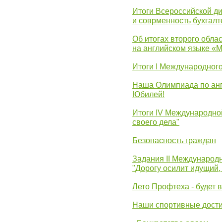
Итоги Всероссийской д
и соврменность бухгалт
Об итогах второго облас
на английском языке «
Итоги I Международног
Наша Олимпиада по анг
Юбилей!
Итоги IV Международн
своего дела"
Безопасность граждан
Задания II Международ
"Дорогу осилит идущий,
Лето Профтеха - будет 
Наши спортивные дост