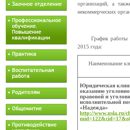
организаций, а такж
Заочное отделение
некоммерческих орган
Профессиональное
обучение.
Повышение
квалификации
График работы 
2015 года:
Практика
Наименование кл
Воспитательная
работа
Юридическая клин
оказанию уголовно
Родителям
правовой и уголовн
исполнительной п
«Надежда»
Общежитие
http://www.usla.ru/
mid=122&cid=17&o
Противодействие