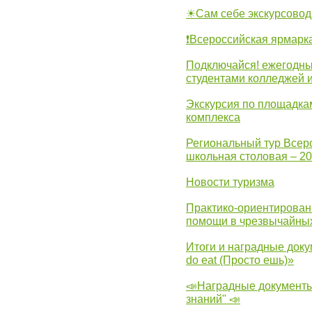
☀Сам себе экскурсовод
❗Всероссийская ярмарк
Подключайся! ежегодны
студентами колледжей 
Экскурсия по площадка
комплекса
Региональный тур Всер
школьная столовая – 2
Новости туризма
Практико-ориентирован
помощи в чрезвычайных
Итоги и наградные доку
do eat (Просто ешь)»
📣Наградные документы
знаний" 📣