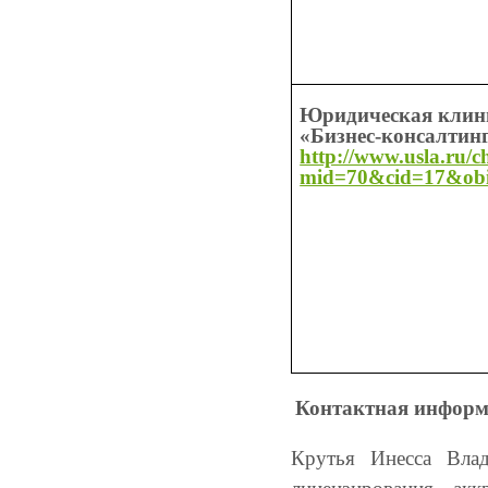
Юридическая клин
«Бизнес-консалтин
http://www.usla.ru/
mid=70&cid=17&ob
Контактная информ
Крутья Инесса Влад