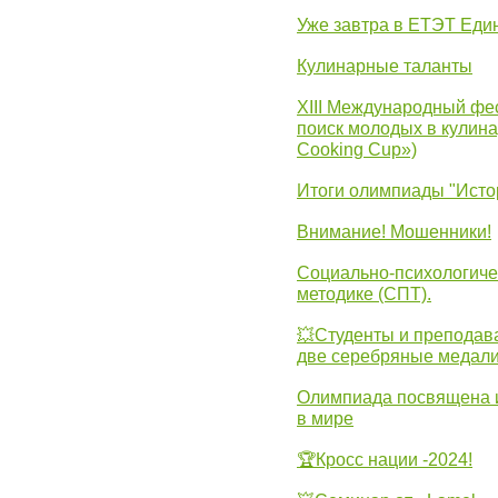
Уже завтра в ЕТЭТ Еди
Кулинарные таланты
XIII Международный фес
поиск молодых в кулинар
Cooking Cup»)
Итоги олимпиады "Исто
Внимание! Мошенники!
Социально-психологиче
методике (СПТ).
💥Студенты и преподав
две серебряные медали
Олимпиада посвящена и
в мире
🏆Кросс нации -2024!