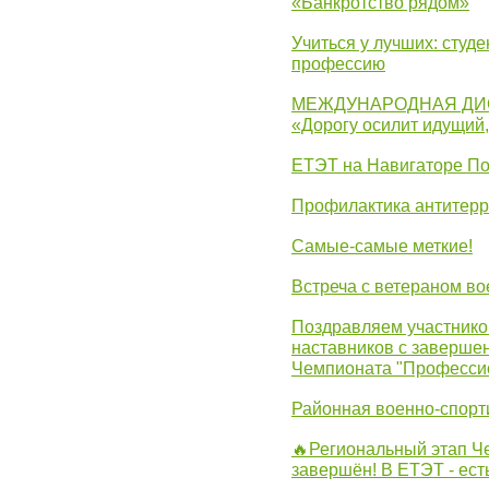
«Банкротство рядом»
Учиться у лучших: студ
профессию
МЕЖДУНАРОДНАЯ ДИ
«Дорогу осилит идущий
ЕТЭТ на Навигаторе П
Профилактика антитерр
Самые-самые меткие!
Встреча с ветераном в
Поздравляем участников
наставников с заверше
Чемпионата "Професси
Районная военно-спорт
🔥Региональный этап 
завершён! В ЕТЭТ - ест