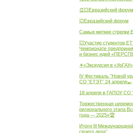
👏💥Евразийский фору
💥Евразийский форум
Самые меткие стрелки Е
💥Участие студентов Е
Чемпионате предпринима
и бизнес идей «ПЕРС
☀«Экскурсия в «УрГАУ»
IV Фестиваль "Новой ур
СО "ЕТЭТ" 24 апреля🍳
18 апреля в ГАПОУ СО
Торжественная церемон
регионального этапа Вс
года — 2025»🏆
Итоги III Международн
своего дела"