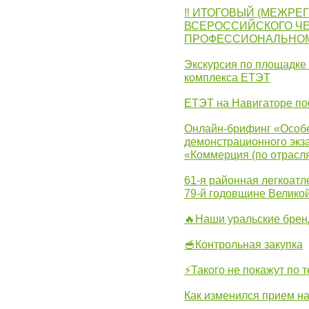
‼ ИТОГОВЫЙ (МЕЖРЕ
ВСЕРОССИЙСКОГО Ч
ПРОФЕССИОНАЛЬНОМУ 
Экскурсия по площадке
комплекса ЕТЭТ
ЕТЭТ на Навигаторе по
Онлайн-брифинг «Особе
демонстрационного экза
«Коммерция (по отрасл
61-я районная легкоатл
79-й годовщине Велико
🔥Наши уральские бре
🥣Контрольная закупка
⚡Такого не покажут по т
Как изменился прием на