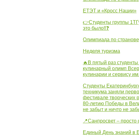
ЕТЭТ и «Кросс Нации»
👉Студенты группы 1ТГу
это было‼❓
Олимпиада по странов
Неделя туризма
🔥В пятый раз студенты
кулинарный олимп Всер
кулинарии и сервису им
Студенты Екатеринбургс
техникума заняли перво
фестивале творческих 
80-летию Победы в Вел
не забыт и ничто не за
📍Санпросвет – просто 
Единый День знаний в 