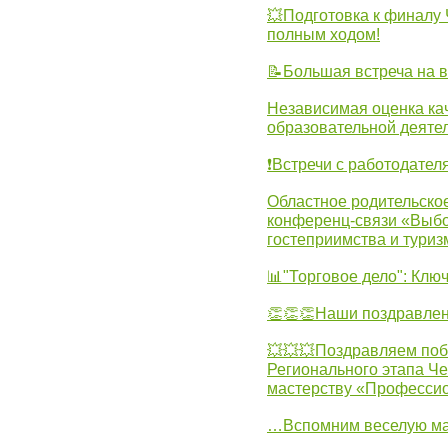
💥Подготовка к финал
полным ходом!
📝Большая встреча на 
Независимая оценка ка
образовательной деятел
❗Встречи с работодател
Областное родительско
конференц-связи «Выбо
гостеприимства и туриз
📊"Торговое дело": Клю
👏👏👏Наши поздравлен
💥💥💥Поздравляем поб
Регионального этапа Ч
мастерству «Професси
…Вспомним веселую м