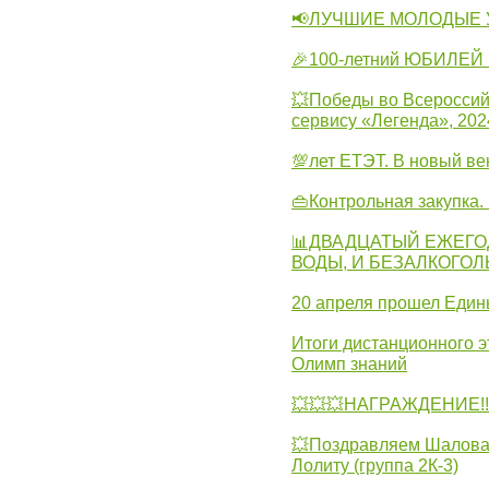
📢ЛУЧШИЕ МОЛОДЫЕ 
🎉100-летний ЮБИЛЕЙ 
💥Победы во Всероссий
сервису «Легенда», 202
💯лет ЕТЭТ. В новый в
👜Контрольная закупка
📊ДВАДЦАТЫЙ ЕЖЕГО
ВОДЫ, И БЕЗАЛКОГО
20 апреля прошел Един
Итоги дистанционного э
Олимп знаний
💥💥💥НАГРАЖДЕНИЕ!!!
💥Поздравляем Шалова 
Лолиту (группа 2К-3)