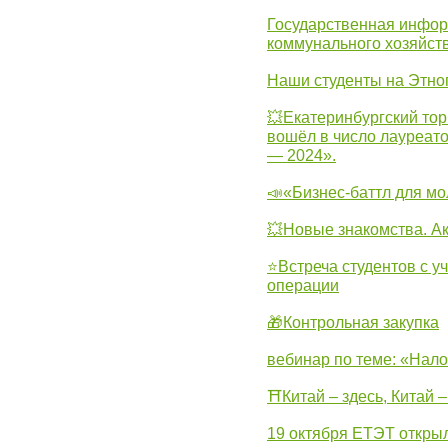
Государственная инфо
коммунального хозяйст
Наши студенты на Этно
💥Екатеринбургский тор
вошёл в число лауреат
— 2024».
📣«Бизнес-баттл для м
💥Новые знакомства. А
⭐Встреча студентов с у
операции
🎁Контрольная закупка
вебинар по теме: «Нало
⛩Китай – здесь, Китай 
19 октября ЕТЭТ откры