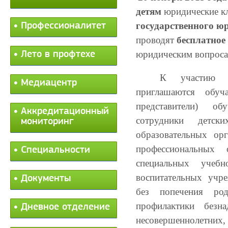
детям
юридические к
государственного ю
Профессионалитет
проводят
бесплатное
юридическим вопроса
Лето в профтехе
К участию 
Медиацентр
приглашаются обуч
представители) о
Аккредитационный
сотрудники детск
мониторинг
образовательных ор
профессиональных о
Специальности
специальных учебно
воспитательных учр
Документы
без попечения род
профилактики безн
Дневное отделение
несовершеннолетних,