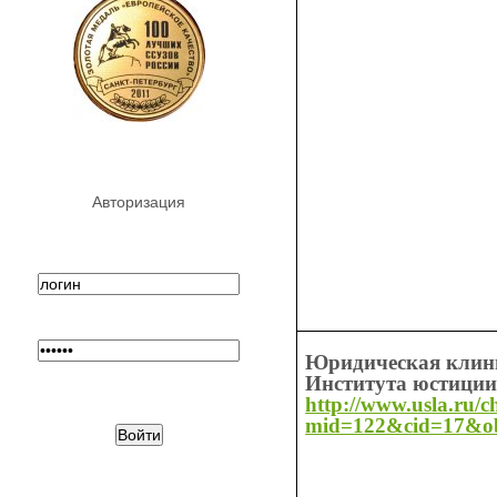
Авторизация
Юридическая клин
Института юстици
http://www.usla.ru/
mid=122&cid=17&o