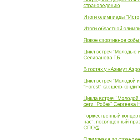
страноведению
Итоги олимпиады "Исто
Итоги областной олимп
Яркое спортивное собы
Цикл встреч "Молодые 
Селиванова Г.Б.
В гостях у «Азимут Аэр
Цикл встреч "Молодой и
"Forest" как шеф-кондит
Цикла встреч "Молодой 
сети "Робек" Сергеева Н
Торжественный концерт
нас", посвященный пра
СПО👏
Олимпиада по странов