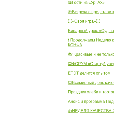
📖Гости из «УрГАУ»
🌺Встреча с представит
💥«Своя игра»💥
Бинарный урок: «Суд н
❗ Продолжаем Неделю к
КОНФА
📚"Красивые и не тольк
💥ФОРУМ «Стартуй уве
ЕТЭТ делится опытом
💥Всемирный день каче
Праздник хлеба и торто
Анонс и программа Нед
👍НЕДЕЛЯ КАЧЕСТВА 2