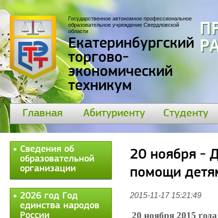
Государственное автономное профессиональное
П
образовательное учреждение Свердловской
области
Екатеринбургский
30
торгово-
экономический
техникум
Главная
Абитуриенту
Студенту
Сведения об
20 ноября - 
образовательной
организации
помощи детя
2026 год Год
2015-11-17 15:21:49
единства народов
20 ноября 2015 года
России