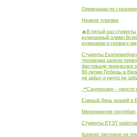
Олимпиада по странов
Неделя туризма
🔥В пятый раз студенты
кулинарный олимп Всер
кулинарии и сервису им
Студенты Екатеринбургс
техникума заняли перво
фестивале творческих 
80-летию Победы в Вел
не забыт и ничто не за
📍Санпросвет – просто 
Единый День знаний в 
Мероприятия сентября:
Студенты ЕТЭТ работаю
Конкурс рисунков на те