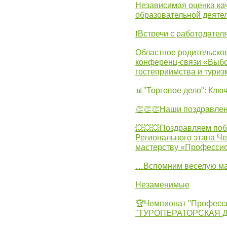
Независимая оценка ка
образовательной деятел
❗Встречи с работодател
Областное родительско
конференц-связи «Выбо
гостеприимства и туриз
📊"Торговое дело": Клю
👏👏👏Наши поздравлен
💥💥💥Поздравляем поб
Регионального этапа Ч
мастерству «Професси
…Вспомним веселую м
Незаменимые
🏆Чемпионат "Професс
"ТУРОПЕРАТОРСКАЯ 