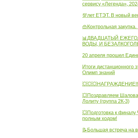
сервису «Легенда», 202
💯лет ЕТЭТ. В новый в
👜Контрольная закупка
📊ДВАДЦАТЫЙ ЕЖЕГО
ВОДЫ, И БЕЗАЛКОГО
20 апреля прошел Един
Итоги дистанционного э
Олимп знаний
💥💥💥НАГРАЖДЕНИЕ!!!
💥Поздравляем Шалова 
Лолиту (группа 2К-3)
💥Подготовка к финал
полным ходом!
📝Большая встреча на 