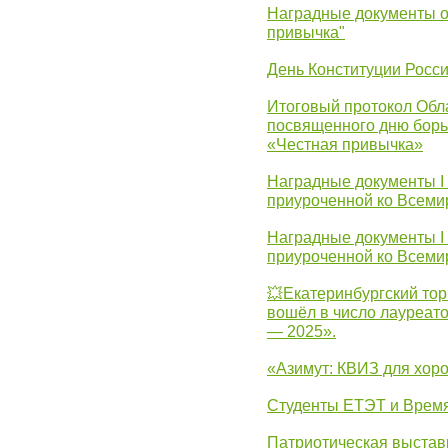
Наградные документы о
привычка"
День Конституции Росс
Итоговый протокол Обла
посвященного дню борь
«Честная привычка»
Наградные документы I
приуроченной ко Всеми
Наградные документы I
приуроченной ко Всеми
💥Екатеринбургский тор
вошёл в число лауреат
— 2025».
«Азимут: КВИЗ для хор
Студенты ЕТЭТ и Врем
Патриотическая выста