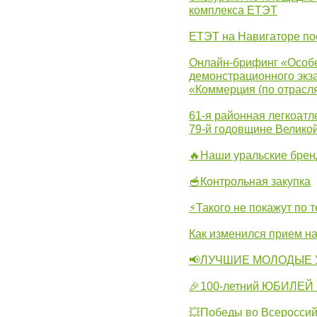
комплекса ЕТЭТ
ЕТЭТ на Навигаторе по
Онлайн-брифинг «Особе
демонстрационного экза
«Коммерция (по отрасл
61-я районная легкоатл
79-й годовщине Велико
🔥Наши уральские бре
🥣Контрольная закупка
⚡Такого не покажут по т
Как изменился прием на
📢ЛУЧШИЕ МОЛОДЫЕ 
🎉100-летний ЮБИЛЕЙ 
💥Победы во Всероссий