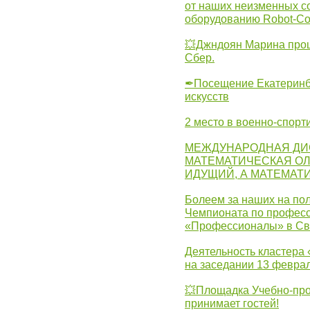
от наших неизменных с
оборудованию Robot-C
💥Джндоян Марина прош
Сбер.
✒Посещение Екатеринбу
искусств
2 место в военно-спорт
МЕЖДУНАРОДНАЯ ДИ
МАТЕМАТИЧЕСКАЯ ОЛ
ИДУЩИЙ, А МАТЕМАТ
Болеем за наших на пол
Чемпионата по професс
«Профессионалы» в Св
Деятельность кластера 
на заседании 13 февра
💥Площадка Учебно-про
принимает гостей!