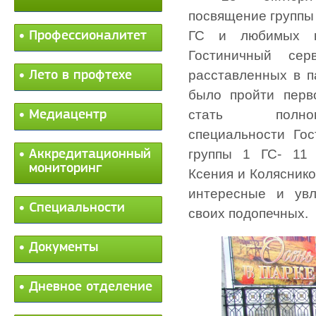
посвящение группы 
ГС и любимых к
Профессионалитет
Гостиничный сер
расставленных в п
Лето в профтехе
было пройти перв
стать полноп
Медиацентр
специальности Го
группы 1 ГС- 11 
Аккредитационный
мониторинг
Ксения и Колясник
интересные и ув
Специальности
своих подопечных.
Документы
Дневное отделение