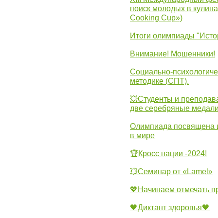
поиск молодых в кулинар
Cooking Cup»)
Итоги олимпиады "Исто
Внимание! Мошенники!
Социально-психологиче
методике (СПТ).
💥Студенты и преподав
две серебряные медали
Олимпиада посвящена и
в мире
🏆Кросс нации -2024!
💥Семинар от «Lamel»
💖Начинаем отмечать 
🧡Диктант здоровья🧡