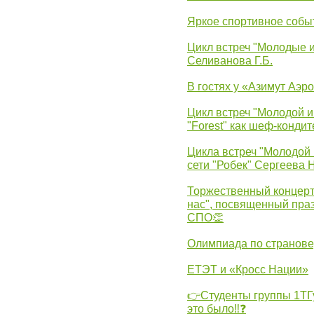
Яркое спортивное собы
Цикл встреч "Молодые 
Селиванова Г.Б.
В гостях у «Азимут Аэр
Цикл встреч "Молодой и
"Forest" как шеф-кондит
Цикла встреч "Молодой 
сети "Робек" Сергеева Н
Торжественный концерт
нас", посвященный пра
СПО👏
Олимпиада по странов
ЕТЭТ и «Кросс Нации»
👉Студенты группы 1ТГу
это было‼❓