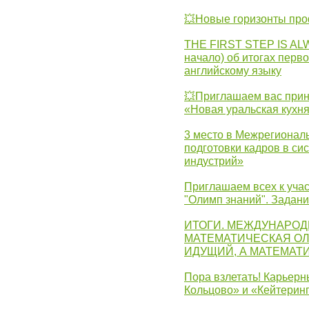
💥Новые горизонты про
THE FIRST STEP IS AL
начало) об итогах перво
английскому языку
💥Приглашаем вас прин
«Новая уральская кухн
3 место в Межрегионал
подготовки кадров в с
индустрий»
Приглашаем всех к учас
"Олимп знаний". Задан
ИТОГИ. МЕЖДУНАРО
МАТЕМАТИЧЕСКАЯ ОЛ
ИДУЩИЙ, А МАТЕМАТ
Пора взлетать! Карьер
Кольцово» и «Кейтерин