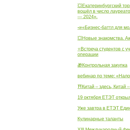
💥Екатеринбургский тор
вошёл в число лауреат
— 2024».
📣«Бизнес-баттл для м
💥Новые знакомства. А
⭐Встреча студентов с у
операции
🎁Контрольная закупка
вебинар по теме: «Нало
⛩Китай – здесь, Китай 
19 октября ЕТЭТ откры
Уже завтра в ЕТЭТ Еди
Кулинарные таланты
XIII Международный фес