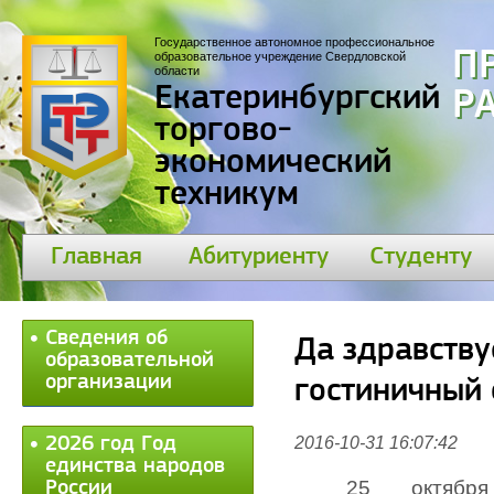
Государственное автономное профессиональное
П
образовательное учреждение Свердловской
области
Екатеринбургский
30
торгово-
экономический
техникум
Главная
Абитуриенту
Студенту
Сведения об
Да здравству
образовательной
организации
гостиничный 
2026 год Год
2016-10-31 16:07:42
единства народов
25 октября
России