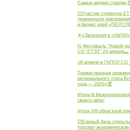
Самые меткие стрелки Е
💥Участие студентов Е
Чемпионате предпринима
и бизнес идей «ПЕРС
☀«Экскурсия в «УрГАУ»
IV Фестиваль "Новой ур
СО "ЕТЭТ" 24 апреля🍳
18 апреля в ГАПОУ СО
Торжественная церемон
регионального этапа Вс
года — 2025»🏆
Итоги III Международн
своего дела"
Итоги XIII областной о
💥Единый День открыты
торгово-экономическом 