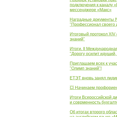
подключения к каналу 
мессенджере «Макс»
Наградные документы 
"Профессионал своего 
Итоговый протокол XIV
знаний"
Итоги. II Международн
"Дорогу осилит идущий,
Приглашаем всех к уча
"Олимп знаний"!
ЕТЭТ вновь занял лид
💥 Начинаем профорие
Итоги Всероссийской д
и соврменность бухгалт
Об итогах второго облас
на английском языке «