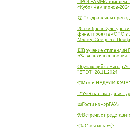
ПРОГРАММА комплексно
«Кубок Чемпионов-202
👏 Поздравляем препо
28 ноября в Культурном
финал проекта «СПО в Л
Мистер Среднего Проф
💥Вручение стипендий 
«За успехи в освоении
Обучающий семинар Ас
"ЕТЭТ" 28.11.2024
💥Итоги НЕДЕЛИ КАЧЕС
📍Учебная экскурсия -у
📖Гости из «УрГАУ»
🌺Встреча с представит
💥«Своя игра»💥