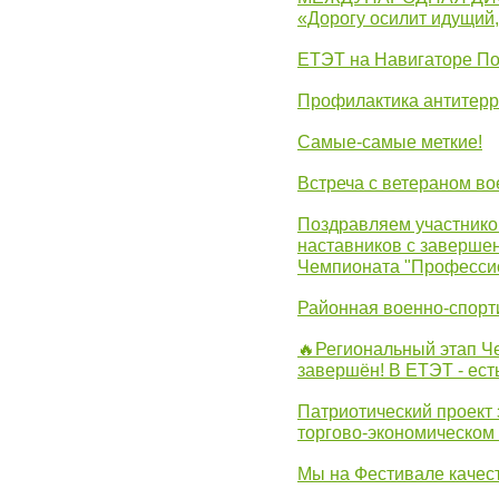
«Дорогу осилит идущий
ЕТЭТ на Навигаторе П
Профилактика антитерр
Самые-самые меткие!
Встреча с ветераном в
Поздравляем участников
наставников с заверше
Чемпионата "Професси
Районная военно-спорт
🔥Региональный этап 
завершён! В ЕТЭТ - ест
Патриотический проект 
торгово-экономическом
Мы на Фестивале качес