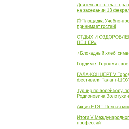
Деятельность кластера 
на заседании 13 февра
💥Площадка Учебно-про
принимает гостей!
ОТДЫХ И ОЗДОРОВЛЕ
ПЕЩЕР»
⭐Блокадный хлеб: симв
Гордимся Героями свое
ГАЛА-КОНЦЕРТ V Городс
фестиваля Талант-ШОУ
Турнир по волейболу, 
Родионовича Золотухи
Акция ЕТЭТ Полная мис
Итоги V Международног
профессий"