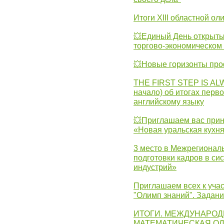
Итоги XIII областной о
💥Единый День открыты
торгово-экономическом 
💥Новые горизонты про
THE FIRST STEP IS AL
начало) об итогах перво
английскому языку
💥Приглашаем вас прин
«Новая уральская кухн
3 место в Межрегионал
подготовки кадров в с
индустрий»
Приглашаем всех к учас
"Олимп знаний". Задан
ИТОГИ. МЕЖДУНАРО
МАТЕМАТИЧЕСКАЯ ОЛ