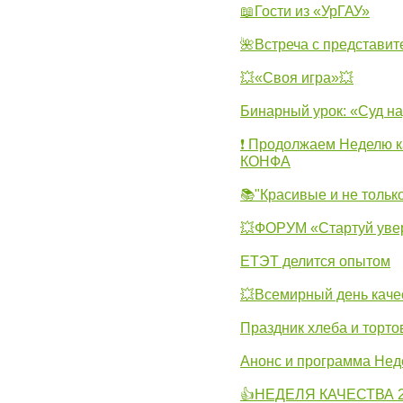
📖Гости из «УрГАУ»
🌺Встреча с представит
💥«Своя игра»💥
Бинарный урок: «Суд н
❗ Продолжаем Неделю к
КОНФА
📚"Красивые и не тольк
💥ФОРУМ «Стартуй уве
ЕТЭТ делится опытом
💥Всемирный день каче
Праздник хлеба и торто
Анонс и программа Нед
👍НЕДЕЛЯ КАЧЕСТВА 2