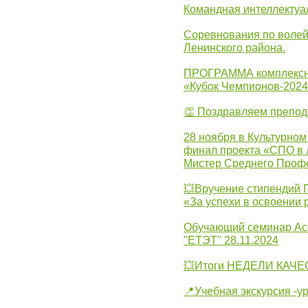
Командная интеллектуа
Соревнования по волей
Ленинского района.
ПРОГРАММА комплексно
«Кубок Чемпионов-202
👏 Поздравляем препо
28 ноября в Культурном
финал проекта «СПО в Л
Мистер Среднего Проф
💥Вручение стипендий 
«За успехи в освоении
Обучающий семинар Ас
"ЕТЭТ" 28.11.2024
💥Итоги НЕДЕЛИ КАЧЕС
📍Учебная экскурсия -у