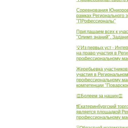
Соревнования Юниоров 
рамках Регионального 
"ПРофессионалы"
Приглашаем всех к учас
"Олимп знаний". Задан
💡Из первых уст - Инте
на право участия в Рег
профессиональному ма
Жеребьевка участников 
участия в Регионально
профессиональному ма
компетенции "Поварско
👏Болеем за наших👏
❗Екатеринбургский торг
является площадкой Ре
профессиональному ма
⌛Областной математиче