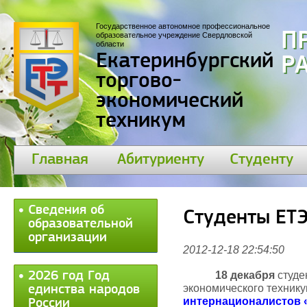
Государственное автономное профессиональное
П
образовательное учреждение Свердловской
области
Екатеринбургский
30
торгово-
экономический
техникум
Главная
Абитуриенту
Студенту
Сведения об
Cтуденты ЕТЭ
образовательной
организации
2012-12-18 22:54:50
2026 год Год
18 декабря
студе
экономического техник
единства народов
интернационалистов
России