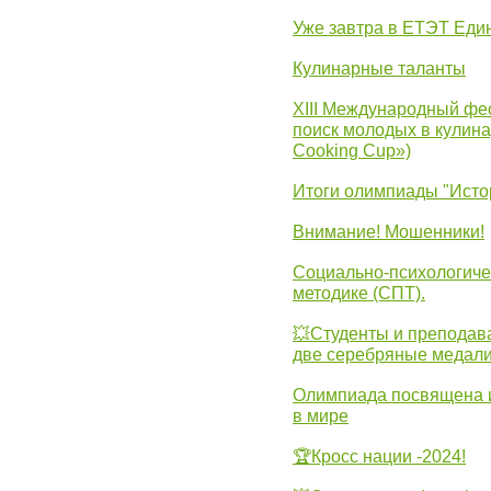
Уже завтра в ЕТЭТ Еди
Кулинарные таланты
XIII Международный фес
поиск молодых в кулинар
Cooking Cup»)
Итоги олимпиады "Исто
Внимание! Мошенники!
Социально-психологиче
методике (СПТ).
💥Студенты и преподав
две серебряные медали
Олимпиада посвящена и
в мире
🏆Кросс нации -2024!