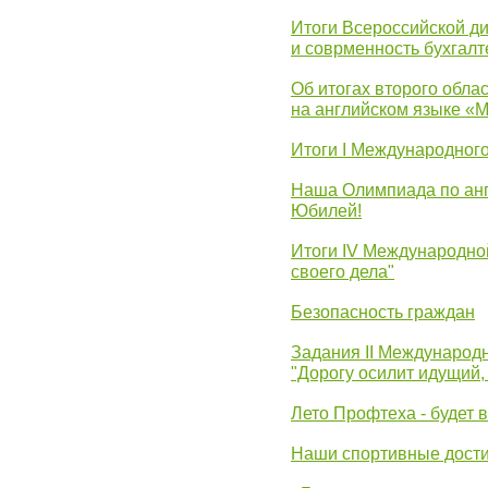
Итоги Всероссийской д
и соврменность бухгалт
Об итогах второго облас
на английском языке «
Итоги I Международног
Наша Олимпиада по анг
Юбилей!
Итоги IV Международн
своего дела"
Безопасность граждан
Задания II Международ
"Дорогу осилит идущий,
Лето Профтеха - будет 
Наши спортивные дост