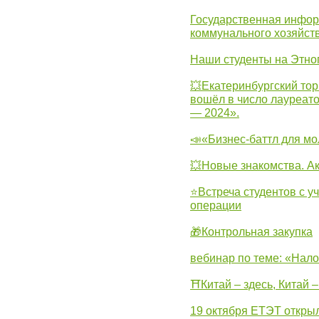
Государственная инфо
коммунального хозяйст
Наши студенты на Этно
💥Екатеринбургский тор
вошёл в число лауреат
— 2024».
📣«Бизнес-баттл для м
💥Новые знакомства. А
⭐Встреча студентов с у
операции
🎁Контрольная закупка
вебинар по теме: «Нало
⛩Китай – здесь, Китай 
19 октября ЕТЭТ откры