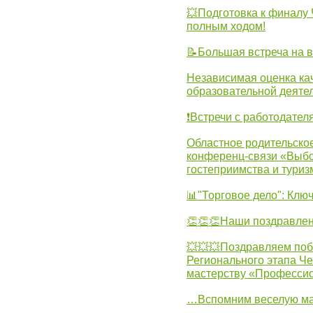
💥Подготовка к финал
полным ходом!
📝Большая встреча на 
Независимая оценка ка
образовательной деятел
❗Встречи с работодател
Областное родительско
конференц-связи «Выбо
гостеприимства и туриз
📊"Торговое дело": Клю
👏👏👏Наши поздравлен
💥💥💥Поздравляем поб
Регионального этапа Ч
мастерству «Професси
…Вспомним веселую м