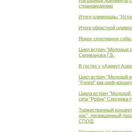
Наградные документы 
страноведению
Итоги олимпиады "Исто
Итоги областной олимп
Яркое спортивное собы
Цикл встреч "Молодые 
Селиванова Г.Б.
В гостях у «Азимут Аэр
Цикл встреч "Молодой и
"Forest" как шеф-кондит
Цикла встреч "Молодой 
сети "Робек" Сергеева Н
Торжественный концерт
нас", посвященный пра
СПО👏