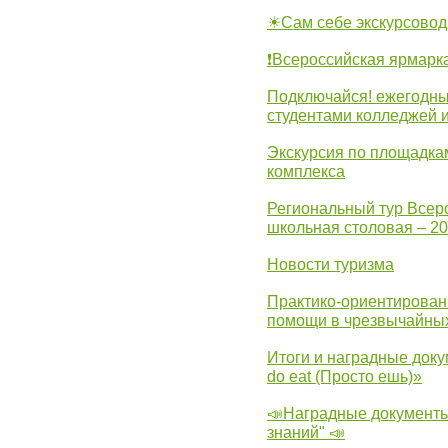
☀Сам себе экскурсовод
❗Всероссийская ярмарк
Подключайся! ежегодны
студентами колледжей 
Экскурсия по площадка
комплекса
Региональный тур Всер
школьная столовая – 2
Новости туризма
Практико-ориентирован
помощи в чрезвычайных
Итоги и наградные доку
do eat (Просто ешь)»
📣Наградные документы
знаний" 📣