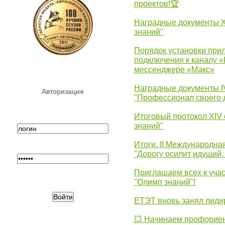
проектов!🏆
Наградные документы 
знаний"
Порядок установки при
подключения к каналу 
мессенджере «Макс»
Наградные документы 
Авторизация
"Профессионал своего 
Итоговый протокол XIV
знаний"
Итоги. II Международн
"Дорогу осилит идущий,
Приглашаем всех к уча
"Олимп знаний"!
ЕТЭТ вновь занял лид
💥 Начинаем профорие