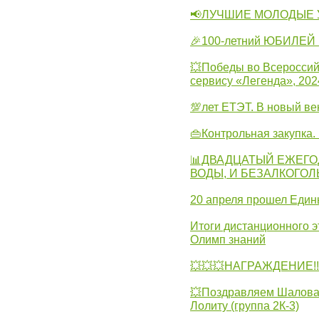
📢ЛУЧШИЕ МОЛОДЫЕ 
🎉100-летний ЮБИЛЕЙ 
💥Победы во Всероссий
сервису «Легенда», 202
💯лет ЕТЭТ. В новый в
👜Контрольная закупка
📊ДВАДЦАТЫЙ ЕЖЕГО
ВОДЫ, И БЕЗАЛКОГО
20 апреля прошел Един
Итоги дистанционного э
Олимп знаний
💥💥💥НАГРАЖДЕНИЕ!!!
💥Поздравляем Шалова 
Лолиту (группа 2К-3)