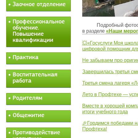
Заочное отделение
Профессиональное
Подробный фотоот
обучение.
в разделе
«Наши мероп
Повышение
квалификации
💥«Госуслуги Моя школа
цифровой помощник для
Практика
Не забываем про ориги
Завершилась третья см
Воспитательная
работа
Третья смена лагеря «Л
Лето в Профтехе — усп
Родителям
Вместе в хорошей комп
итоги учебного года
Общежитие
🎉Гордимся победами н
Профтеха!
Противодействие