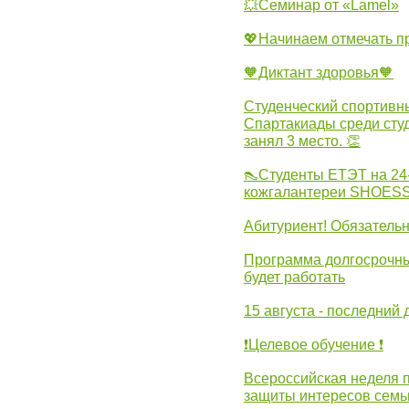
💥Семинар от «Lamel»
💖Начинаем отмечать 
🧡Диктант здоровья🧡
Студенческий спортивны
Спартакиады среди сту
занял 3 место. 👏
👠Студенты ЕТЭТ на 24
кожгалантереи SHOES
Абитуриент! Обязательн
Программа долгосрочных
будет работать
15 августа - последний 
❗Целевое обучение ❗
Всероссийская неделя 
защиты интересов семь