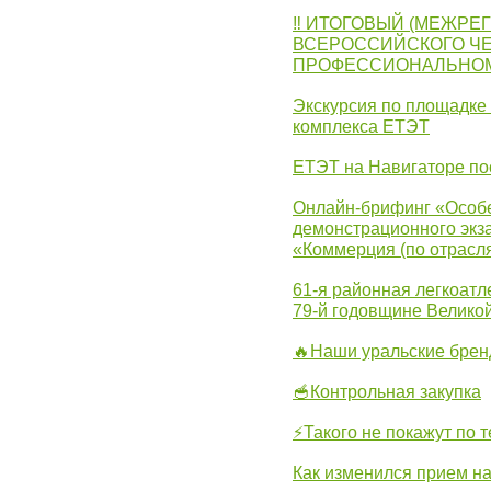
‼ ИТОГОВЫЙ (МЕЖРЕ
ВСЕРОССИЙСКОГО Ч
ПРОФЕССИОНАЛЬНОМУ 
Экскурсия по площадке
комплекса ЕТЭТ
ЕТЭТ на Навигаторе по
Онлайн-брифинг «Особе
демонстрационного экза
«Коммерция (по отрасл
61-я районная легкоатл
79-й годовщине Велико
🔥Наши уральские бре
🥣Контрольная закупка
⚡Такого не покажут по т
Как изменился прием на