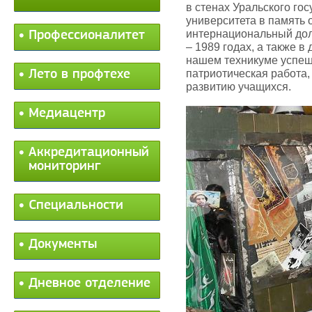
в стенах Уральского го
университета в память
интернациональный дол
Профессионалитет
– 1989 годах, а также в
нашем техникуме успеш
Лето в профтехе
патриотическая работа
развитию учащихся.
Медиацентр
Аккредитационный
мониторинг
Специальности
Документы
Дневное отделение