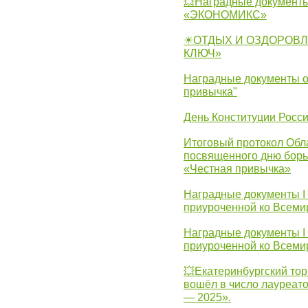
💥Наградные документы
«ЭКОНОМИКС»
☀ОТДЫХ И ОЗДОРОВЛ
КЛЮЧ»
Наградные документы о
привычка"
День Конституции Росс
Итоговый протокол Обла
посвященного дню борь
«Честная привычка»
Наградные документы I
приуроченной ко Всеми
Наградные документы I
приуроченной ко Всеми
💥Екатеринбургский тор
вошёл в число лауреат
— 2025».