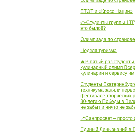
Олимпиада по странов
ЕТЭТ и «Кросс Нации»
👉Студенты группы 1ТГу
это было‼❓
Олимпиада по странов
Неделя туризма
🔥В пятый раз студенты
кулинарный олимп Всер
кулинарии и сервису им
Студенты Екатеринбургс
техникума заняли перво
фестивале творческих 
80-летию Победы в Вел
не забыт и ничто не за
📍Санпросвет – просто 
Единый День знаний в 