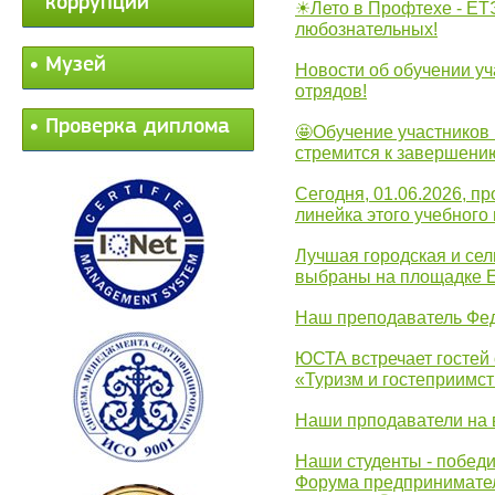
коррупции
☀Лето в Профтехе - ЕТ
любознательных!
Музей
Новости об обучении уч
отрядов!
Проверка диплома
🤩Обучение участников 
стремится к завершени
Сегодня, 01.06.2026, 
линейка этого учебного 
Лучшая городская и се
выбраны на площадке 
Наш преподаватель Фед
ЮСТА встречает гостей 
«Туризм и гостеприимст
Наши прподаватели на 
Наши студенты - победи
Форума предпринимател