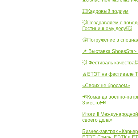
💥Кадровый подиум
💥Поздравляем с побед
Гостиничному делу!💥
🤩Погружение в специа
📌 Выставка ShoesStar- 
💥 Фестиваль качества
🍎ЕТЭТ на фестивале Т
«Своих не бросаем»
📢Команда военно-патр
3 место!📢
Итоги II Международн
своего дела»
Бизнес-завтрак «Карьер
ЕТЭТ, Стиль, ЕЭТК и ЕТ