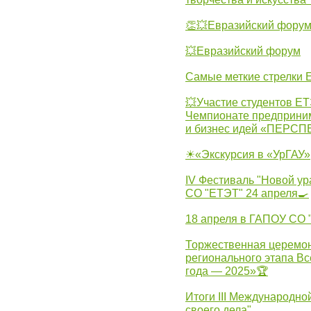
👏💥Евразийский фору
💥Евразийский форум
Самые меткие стрелки Е
💥Участие студентов Е
Чемпионате предпринима
и бизнес идей «ПЕРС
☀«Экскурсия в «УрГАУ»
IV Фестиваль "Новой ур
СО "ЕТЭТ" 24 апреля🍳
18 апреля в ГАПОУ СО
Торжественная церемон
регионального этапа Вс
года — 2025»🏆
Итоги III Международн
своего дела"