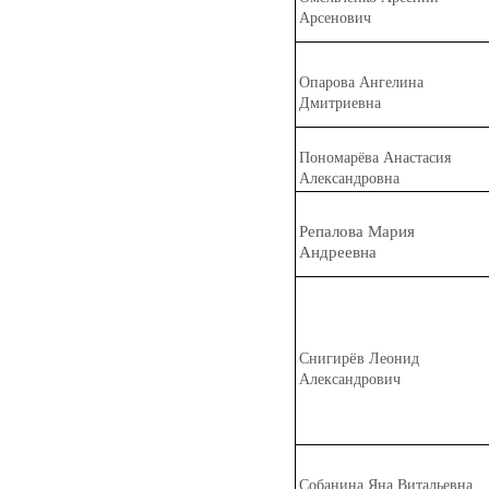
Арсенович
Оп
а
рова Ангелина
Дмитриевна
Пономар
ё
ва Анастасия
Александровна
Реп
а
лова Мария
Андреевна
ё
Снигир
в Леонид
Александрович
Соб
а
нина Яна Витальевна