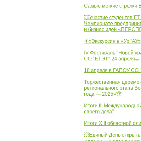
Самые меткие стрелки Е
💥Участие студентов Е
Чемпионате предпринима
и бизнес идей «ПЕРС
☀«Экскурсия в «УрГАУ»
IV Фестиваль "Новой ур
СО "ЕТЭТ" 24 апреля🍳
18 апреля в ГАПОУ СО
Торжественная церемон
регионального этапа Вс
года — 2025»🏆
Итоги III Международн
своего дела"
Итоги XIII областной о
💥Единый День открыты
торгово-экономическом 