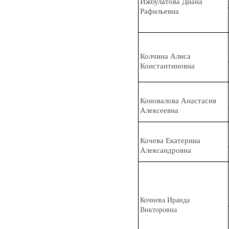
Ижбул
а
това Диана
Рафильевна
К
о
лчина Алиса
Константиновна
Конов
а
лова Анастасия
Алексеевна
К
о
чева Екатерина
Александровна
К
о
чнева Ираида
Викторовна