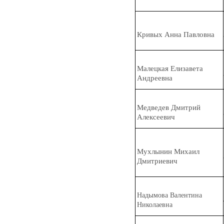
Кр
и
вых Анна Павловна
Мал
е
цкая Елизавета
Андреевна
Медв
е
дев Дмитрий
Алексеевич
Мухл
ы
нин Михаил
Дмитриевич
ы
Над
мова Валентина
Николаевна