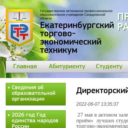
Государственное автономное профессиональное
П
образовательное учреждение Свердловской
области
Екатеринбургский
30
торгово-
экономический
техникум
Главная
Абитуриенту
Студенту
Сведения об
Директорский
образовательной
организации
2022-06-07 13:35:37
27 мая в актовом зал
2026 год Год
приём»
лучших студе
единства народов
торгово-экономическо
России