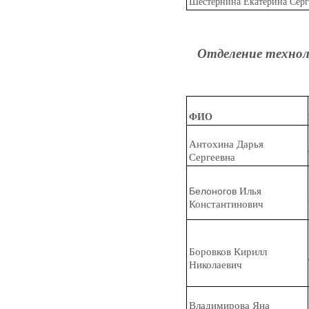
Шестернин
а
Екатерина Серг
Отделение техноло
ФИО
Ант
о
хина Дарья
Сергеевна
Белоногов
Илья
Константинович
Боровк
о
в Кирилл
Николаевич
Влад
и
мирова Яна