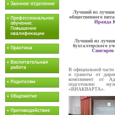
Заочное отделение
Лучший из лучших
общественного пита
Профессиональное
Ираида К
обучение.
Повышение
квалификации
Лучший из лучших
бухгалтерского уч
Практика
Снигирев
Воспитательная
работа
В официальной части
и грамоты от дире
комплимент от А
Родителям
подготовлен музы
«ВИАКВАРТА».
Общежитие
Противодействие