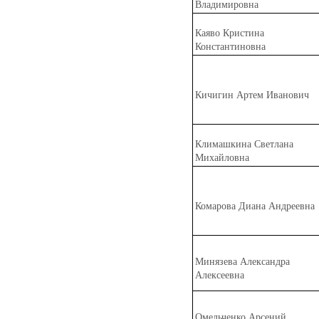
Владимировна
Ка
я
во Кристина
Константиновна
Кич
и
гин Артем Иванович
Клим
а
шкина Светлана
Михайловна
Комар
о
ва Диана Андреевна
Мин
я
зева Александра
Алексеевна
Ом
е
льченко Арсений