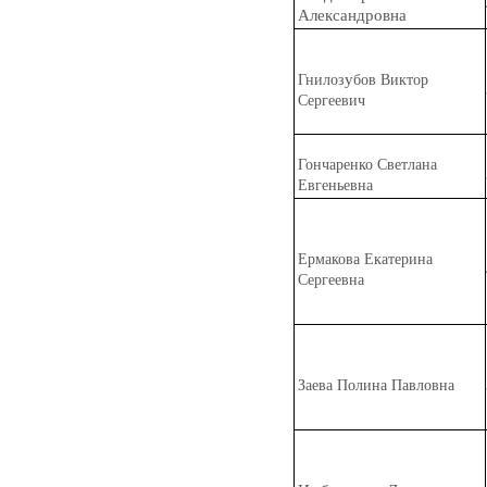
Александровна
у
Гнилоз
бов Виктор
Сергеевич
Гончар
е
нко Светлана
Евгеньевна
Ермак
о
ва Екатерина
Сергеевна
З
а
ева Полина Павловна