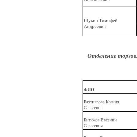
Щ
у
кин Тимофей
Андреевич
Отделение торгов
ФИО
Бахти
я
рова Ксения
Сергеевна
Битюк
о
в Евгений
Сергеевич