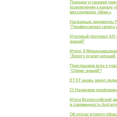
Порядок установки при
подключения к каналу 
мессенджере «Макс»
Наградные документы 
"Профессионал своего 
Итоговый протокол XIV
знаний"
Итоги. II Международн
"Дорогу осилит идущий,
Приглашаем всех к уча
"Олимп знаний"!
ЕТЭТ вновь занял лид
💥 Начинаем профорие
Итоги Всероссийской д
и соврменность бухгалт
Об итогах второго облас