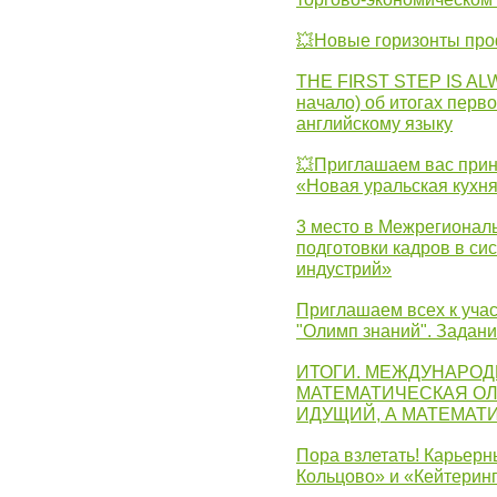
💥Новые горизонты про
THE FIRST STEP IS AL
начало) об итогах перво
английскому языку
💥Приглашаем вас прин
«Новая уральская кухн
3 место в Межрегионал
подготовки кадров в с
индустрий»
Приглашаем всех к учас
"Олимп знаний". Задан
ИТОГИ. МЕЖДУНАРО
МАТЕМАТИЧЕСКАЯ ОЛ
ИДУЩИЙ, А МАТЕМАТ
Пора взлетать! Карьер
Кольцово» и «Кейтерин