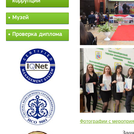
коррупции
Музей
Проверка диплома
Фотографии с меропри
Заоч