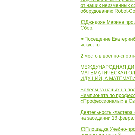
от наших неизменных с
оборудованию Robot-C
💥Джндоян Марина прош
Сбер.
✒Посещение Екатеринбу
искусств
2 место в военно-спорт
МЕЖДУНАРОДНАЯ ДИ
МАТЕМАТИЧЕСКАЯ ОЛ
ИДУЩИЙ, А МАТЕМАТ
Болеем за наших на пол
Чемпионата по професс
«Профессионалы» в Св
Деятельность кластера 
на заседании 13 февра
💥Площадка Учебно-про
принимает гостей!