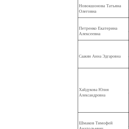
Новокш
о
нова Татьяна
Олеговна
Петр
е
нко Екатерина
Алексеевна
Саак
я
н Анна Эдгаровна
Хайдук
о
ва Юлия
Александровна
Шм
а
ков Тимофей
Анатольевич