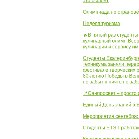
это было‼❓
Олимпиада по странов
Неделя туризма
🔥В пятый раз студенты
кулинарный олимп Всер
кулинарии и сервису им
Студенты Екатеринбургс
техникума заняли перво
фестивале творческих 
80-летию Победы в Вел
не забыт и ничто не за
📍Санпросвет – просто 
Единый День знаний в 
Мероприятия сентября:
Студенты ЕТЭТ работаю