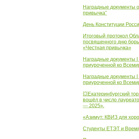
Наградные документы о
привычка"
День Конституции Росс
Итоговый протокол Обла
посвященного дню борь
«Честная привычка»
Наградные документы I
приуроченной ко Всеми
Наградные документы I
приуроченной ко Всеми
💥Екатеринбургский тор
вошёл в число лауреат
— 2025».
«Азимут: КВИЗ для хор
Студенты ЕТЭТ и Врем