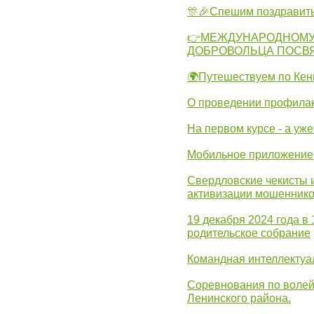
🎊🎉Спешим поздравит
👉МЕЖДУНАРОДНОМУ
ДОБРОВОЛЬЦА ПОСВ
🌍Путешествуем по Кен
О проведении профилак
На первом курсе - а уж
Мобильное приложение 
Свердловские чекисты 
активизации мошеннико
19 декабря 2024 года в
родительское собрание
Командная интеллектуа
Соревнования по волей
Ленинского района.