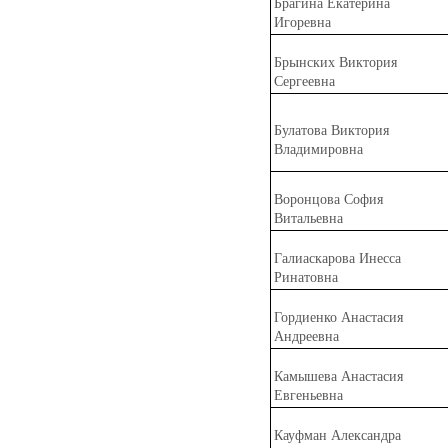
Бр
а
гина Екатерина
Игоревна
ы
Бр
нских Виктория
Сергеевна
Бул
а
това Виктория
Владимировна
Воронц
о
ва София
Витальевна
Галиаск
а
рова Инесса
Ринатовна
Гордиенко Анастасия
Андреевна
К
а
мышева Анастасия
Евгеньевна
К
а
уфман Александра