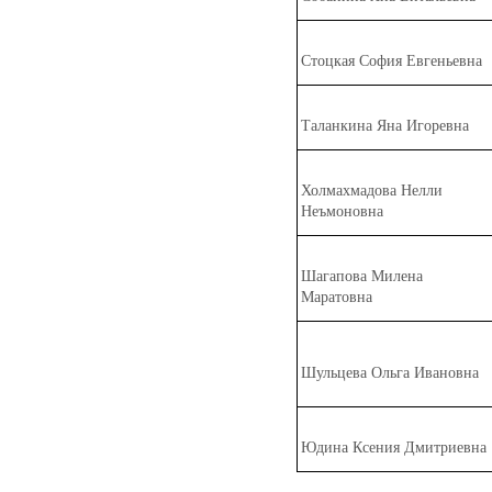
Ст
о
цкая София Евгеньевна
Тал
а
нкина Яна Игоревна
Холмахм
а
дова Нелли
Неъмоновна
Шаг
а
пова Милена
Маратовна
Ш
у
льцева Ольга Ивановна
Юдина Ксения Дмитриевна