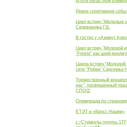
Итоги областной олимп
Яркое спортивное собы
Цикл встреч "Молодые 
Селиванова Г.Б.
В гостях у «Азимут Аэр
Цикл встреч "Молодой и
"Forest" как шеф-кондит
Цикла встреч "Молодой 
сети "Робек" Сергеева Н
Торжественный концерт
нас", посвященный пра
СПО👏
Олимпиада по странов
ЕТЭТ и «Кросс Нации»
👉Студенты группы 1ТГу