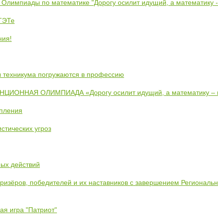
 Олимпиады по математике "Дорогу осилит идущий, а математику 
ЕТЭТе
ния!
ты техникума погружаются в профессию
ИОННАЯ ОЛИМПИАДА «Дорогу осилит идущий, а математику –
упления
стических угроз
ных действий
призёров, победителей и их наставников с завершением Региональ
ая игра "Патриот"