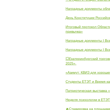
Наградные документы обла
День Конституции Российс
Итоговый протокол Областн
привычка»
Наградные документы I Вс
Наградные документы I Вс
💥Екатеринбургский торго
2025».
«Азимут: КВИЗ для хороше
Студенты ЕТЭТ и Время к
Патриотическая выставка
Неделя психологии в ЕТЭТ
🔥Стажировка на площадке