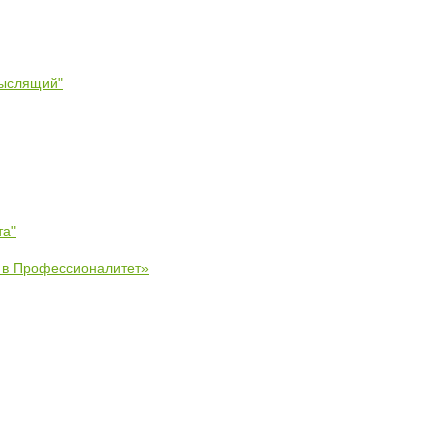
мыслящий"
та"
е в Профессионалитет»