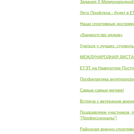
Задания II Международной
Лето Профтеха - будет в 
Наши спортивные достиже
«Банкротство рядом»
Учиться у лучших: студен
МЕЖДУНАРОДНАЯ ДИСТАНЦ
ЕТЭТ на Навигаторе Пост
Профилактика антитеррори
Самые-самые меткие!
Встреча с ветераном воен
Поздравляем участников, 
"Профессионалы"!
Районная военно-спортивн