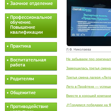
Заочное отделение
Профессиональное
обучение.
Повышение
квалификации
Практика
Л.Ф. Николаева
Не забываем про оригинал
Воспитательная
работа
Завершилась третья смена
Третья смена лагеря «Лето
Родителям
Лето в Профтехе — успеш
Общежитие
Вместе в хорошей компани
🎉Гордимся победами на Ф
Противодействие