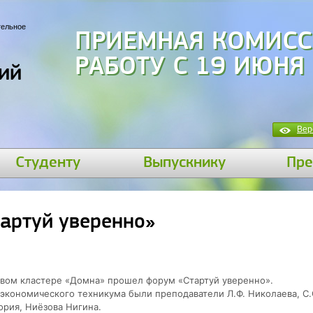
тельное
ПРИЕМНАЯ КОМИСС
РАБОТУ С 19 ИЮНЯ
ий
Вер
Студенту
Выпускнику
Пре
артуй уверенно»
тивом кластере «Домна» прошел форум «Стартуй уверенно».
-экономического техникума были преподаватели Л.Ф. Николаева, С.
ория, Ниёзова Нигина.