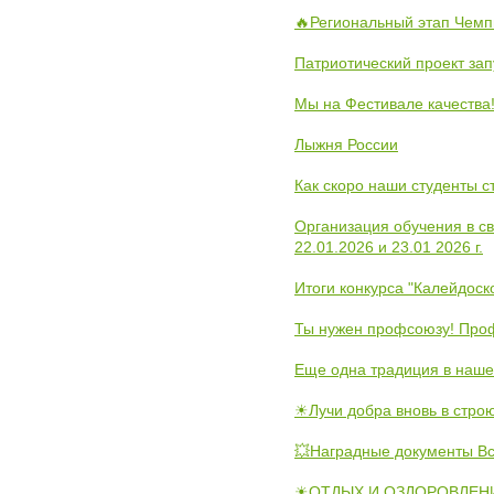
🔥Региональный этап Чемп
Патриотический проект зап
Мы на Фестивале качества
Лыжня России
Как скоро наши студенты 
Организация обучения в с
22.01.2026 и 23.01 2026 г.
Итоги конкурса "Калейдос
Ты нужен профсоюзу! Проф
Еще одна традиция в наше
☀Лучи добра вновь в стро
💥Наградные документы В
☀ОТДЫХ И ОЗДОРОВЛЕНИ