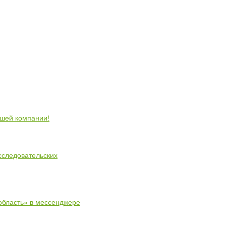
ошей компании!
сследовательских
область» в мессенджере