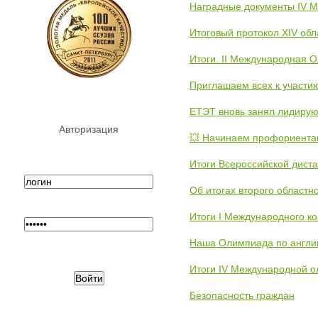
Наградные документы IV 
Итоговый протокол XIV об
Итоги. II Международная 
Приглашаем всех к участи
ЕТЭТ вновь занял лидиру
Авторизация
💥 Начинаем профориента
Итоги Всероссийской дист
Об итогах второго областн
Итоги I Международного к
Наша Олимпиада по англи
Итоги IV Международной о
Безопасность граждан