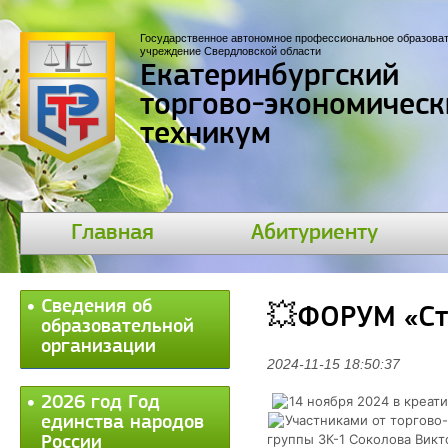
Государственное автономное профессиональное образова
учреждение Свердловской области
Екатеринбургский
торгово-экономическ
техникум
Главная
Абитуриенту
Сведения об
💥ФОРУМ «Ст
образовательной
организации
2024-11-15 18:50:37
2026 год Год
14 ноября 2024 в креа
Участниками от торгово
единства народов
группы 3К-1 Соколова Викт
России