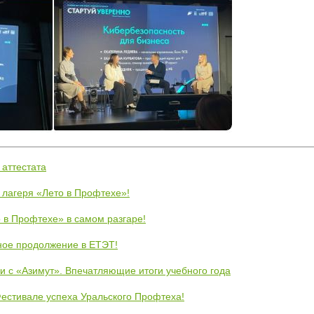
 аттестата
 лагеря «Лето в Профтехе»!
 в Профтехе» в самом разгаре!
ное продолжение в ЕТЭТ!
и с «Азимут». Впечатляющие итоги учебного года
естивале успеха Уральского Профтеха!