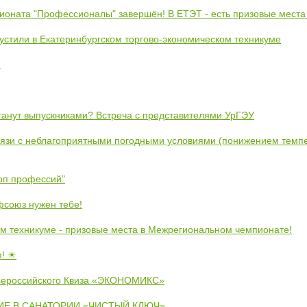
ионата "Профессионалы" завершён! В ЕТЭТ - есть призовые места
устили в Екатеринбургском торгово-экономическом техникуме
!
станут выпускниками? Встреча с представителями УрГЭУ
вязи с неблагоприятными погодными условиями (понижением темпе
коп профессий"
союз нужен тебе!
м техникуме - призовые места в Межрегиональном чемпионате!
ю! ☀
сероссийского Квиза «ЭКОНОМИКС»
Е В САНАТОРИИ «ЧИСТЫЙ КЛЮЧ»