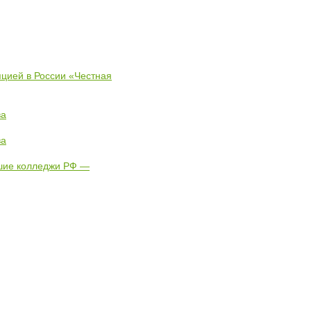
пцией в России «Честная
ва
ва
чшие колледжи РФ —