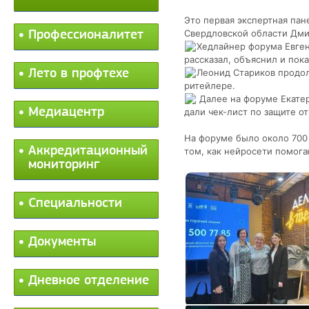
Это первая экспертная пан
Свердловской области Дми
Профессионалитет
Хедлайнер форума Евгени
рассказал, объяснил и пок
Лето в профтехе
Леонид Стариков продол
ритейлере.
Далее на форуме Екатер
Медиацентр
дали чек-лист по защите от
На форуме было около 700 
Аккредитационный
том, как нейросети помога
мониторинг
Специальности
Документы
Дневное отделение