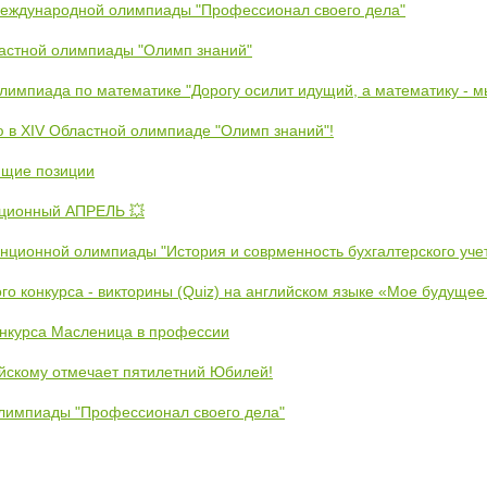
Международной олимпиады "Профессионал своего дела"
ластной олимпиады "Олимп знаний"
Олимпиада по математике "Дорогу осилит идущий, а математику - 
ю в XIV Областной олимпиаде "Олимп знаний"!
ющие позиции
ционный АПРЕЛЬ 💥
анционной олимпиады "История и соврменность бухгалтерского уче
ого конкурса - викторины (Quiz) на английском языке «Мое будуще
онкурса Масленица в профессии
йскому отмечает пятилетний Юбилей!
лимпиады "Профессионал своего дела"