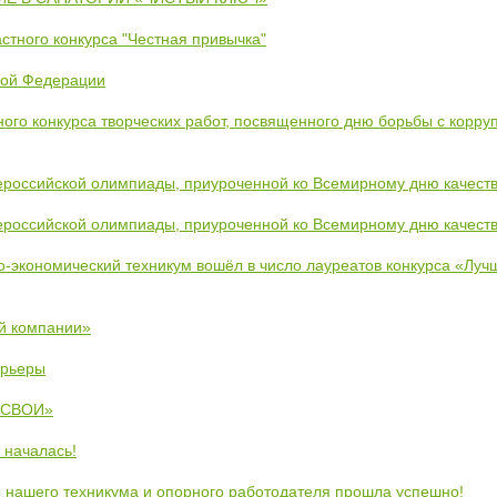
стного конкурса "Честная привычка"
кой Федерации
ого конкурса творческих работ, посвященного дню борьбы с корру
ероссийской олимпиады, приуроченной ко Всемирному дню качест
ероссийской олимпиады, приуроченной ко Всемирному дню качест
во-экономический техникум вошёл в число лауреатов конкурса «Лу
й компании»
арьеры
 «СВОИ»
 началась!
 нашего техникума и опорного работодателя прошла успешно!