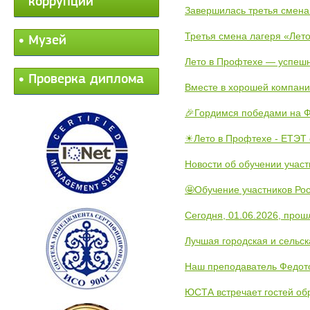
коррупции
Завершилась третья смена
Третья смена лагеря «Лето
Музей
Лето в Профтехе — успеш
Проверка диплома
Вместе в хорошей компани
🎉Гордимся победами на Ф
☀Лето в Профтехе - ЕТЭТ 
Новости об обучении участ
🤩Обучение участников Рос
Сегодня, 01.06.2026, прош
Лучшая городская и сельс
Наш преподаватель Федот
ЮСТА встречает гостей обр