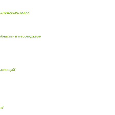
сследовательских
область» в мессенджере
мыслящий"
та"