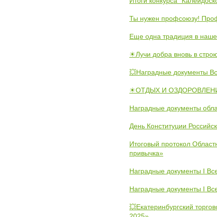
Итоги конкурса "Калейдос
Ты нужен профсоюзу! Проф
Еще одна традиция в наше
☀Лучи добра вновь в стро
💥Наградные документы В
☀ОТДЫХ И ОЗДОРОВЛЕНИ
Наградные документы обла
День Конституции Российс
Итоговый протокол Областн
привычка»
Наградные документы I Вс
Наградные документы I Вс
💥Екатеринбургский торго
2025».