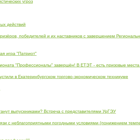
стических угроз
ных действий
призёров, победителей и их наставников с завершением Региональ
ая игра "Патриот"
ионата "Профессионалы" завершён! В ЕТЭТ - есть призовые места
устили в Екатеринбургском торгово-экономическом техникуме
!
станут выпускниками? Встреча с представителями УрГЭУ
вязи с неблагоприятными погодными условиями (понижением темпе