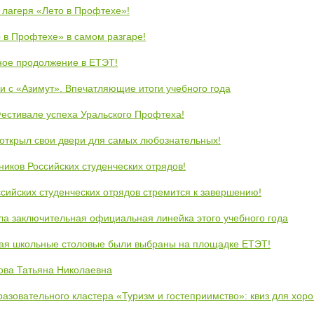
 лагеря «Лето в Профтехе»!
 в Профтехе» в самом разгаре!
ное продолжение в ЕТЭТ!
и с «Азимут». Впечатляющие итоги учебного года
естивале успеха Уральского Профтеха!
открыл свои двери для самых любознательных!
ников Российских студенческих отрядов!
сийских студенческих отрядов стремится к завершению!
ла заключительная официальная линейка этого учебного года
кая школьные столовые были выбраны на площадке ЕТЭТ!
ова Татьяна Николаевна
азовательного кластера «Туризм и гостеприимство»: квиз для хор