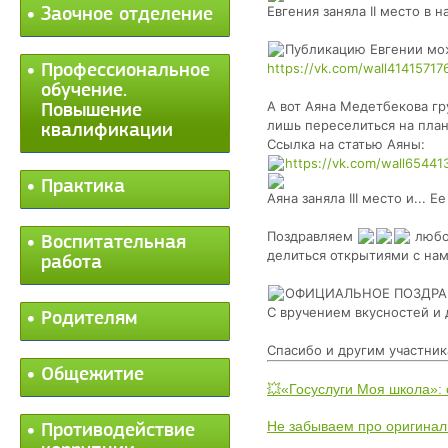
Евгения заняла II место в
Заочное отделение
Публикацию Евгении мо
https://vk.com/wall41415717
Профессиональное
обучение.
А вот Аяна Медетбекова гр
Повышение
лишь переселиться на план
квалификации
Ссылка на статью Аяны:
https://vk.com/wall65441
Практика
Аяна заняла III место и... 
Поздравляем
любоз
Воспитательная
делиться открытиями с на
работа
ОФИЦИАЛЬНОЕ ПОЗДРА
С вручением вкусностей и
Родителям
Спасибо и другим участник
Общежитие
💥«Госуслуги Моя школа»:
Не забываем про оригинал
Противодействие