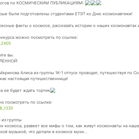
 итогов по КОСМИЧЕСКИМ ПУБЛИКАЦИЯМ!
орые были подготовлены студентами ЕТЭТ ко Дню космонавтики!
есные факты о космосе, рассказать истории о наших космонавтах и 
онкурса можно посмотреть по ссылке:
2_2405
ите вы.
ЕЛЕННОЙ:
а Меринова Алиса из группы 1К-1 отпуск проводит, путешествуя по 
 как настоящая путешественница!
са ее будет ждать тортик
о посмотреть по ссылке:
48_1335
 из группы
ток космоса, развеет все мифы о том, как живут космонавты на наш
кой музыкой, что делали в космосе мухи...