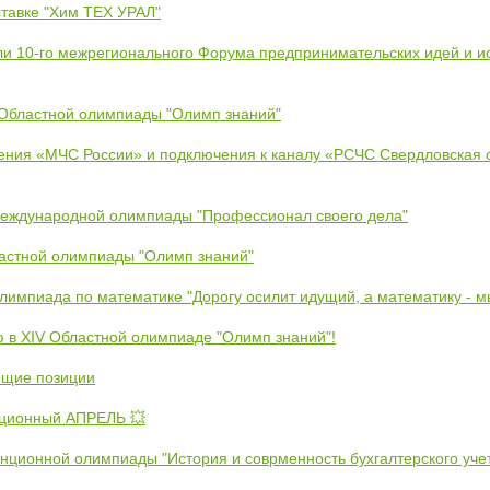
тавке "Хим ТЕХ УРАЛ"
ли 10-го межрегионального Форума предпринимательских идей и и
 Областной олимпиады "Олимп знаний"
ения «МЧС России» и подключения к каналу «РСЧС Свердловская 
Международной олимпиады "Профессионал своего дела"
ластной олимпиады "Олимп знаний"
Олимпиада по математике "Дорогу осилит идущий, а математику - 
ю в XIV Областной олимпиаде "Олимп знаний"!
ющие позиции
ционный АПРЕЛЬ 💥
анционной олимпиады "История и соврменность бухгалтерского уче