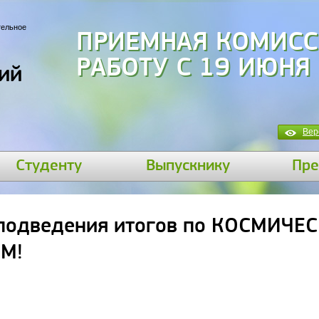
тельное
ПРИЕМНАЯ КОМИСС
РАБОТУ С 19 ИЮНЯ
ий
Вер
Студенту
Выпускнику
Пре
 подведения итогов по КОСМИЧЕ
М!