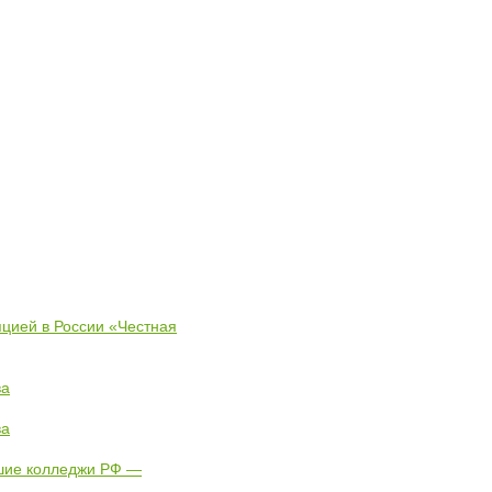
пцией в России «Честная
ва
ва
чшие колледжи РФ —