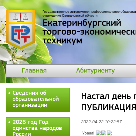
Государственное автономное профессиональное образова
учреждение Свердловской области
Екатеринбургский
торгово-экономическ
техникум
Главная
Абитуриенту
Сведения об
Настал день
образовательной
организации
ПУБЛИКАЦИЯ
2026 год Год
2022-04-22 10:22:57
единства народов
Урааа!
России