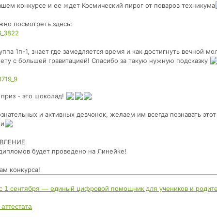
 нашем конкурсе и ее ждет Космический пирог от поваров техникума
жно посмотреть здесь:
6_3822
уппа 1п-1, знает где замедляется время и как достигнуть вечной м
ету с большей гравитацией! Спасибо за такую нужную подсказку
3719_9
Ее приз - это шоколад!
нательных и активных девчонок, желаем им всегда познавать этот
ми
ВЛЕНИЕ
 дипломов
будет проведено на Линейке!
ам конкурса!
 с 1 сентября — единый цифровой помощник для учеников и родит
 аттестата