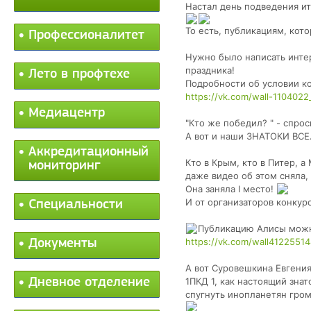
Настал день подведения
То есть, публикациям, кот
Профессионалитет
Нужно было написать интер
праздника!
Лето в профтехе
Подробности об условии к
https://vk.com/wall-110402
Медиацентр
"Кто же победил? " - спрос
А вот и наши ЗНАТОКИ ВС
Аккредитационный
Кто в Крым, кто в Питер, 
мониторинг
даже видео об этом сняла,
Она заняла I место!
И от организаторов конкур
Специальности
Публикацию Алисы можн
https://vk.com/wall4122551
Документы
А вот Суровешкина Евгения
Дневное отделение
1ПКД 1, как настоящий зна
спугнуть инопланетян гром