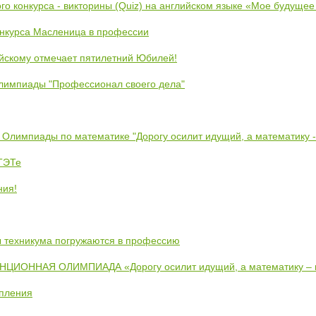
ого конкурса - викторины (Quiz) на английском языке «Мое будуще
онкурса Масленица в профессии
йскому отмечает пятилетний Юбилей!
лимпиады "Профессионал своего дела"
 Олимпиады по математике "Дорогу осилит идущий, а математику 
ЕТЭТе
ния!
ты техникума погружаются в профессию
ИОННАЯ ОЛИМПИАДА «Дорогу осилит идущий, а математику –
упления