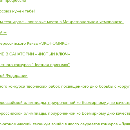
коп профессий"
союз нужен тебе!
м техникуме - призовые места в Межрегиональном чемпионате!
ю! ☀
сероссийского Квиза «ЭКОНОМИКС»
Е В САНАТОРИИ «ЧИСТЫЙ КЛЮЧ»
стного конкурса "Честная привычка"
кой Федерации
ого конкурса творческих работ, посвященного дню борьбы с корру
ероссийской олимпиады, приуроченной ко Всемирному дню качест
ероссийской олимпиады, приуроченной ко Всемирному дню качест
во-экономический техникум вошёл в число лауреатов конкурса «Лу