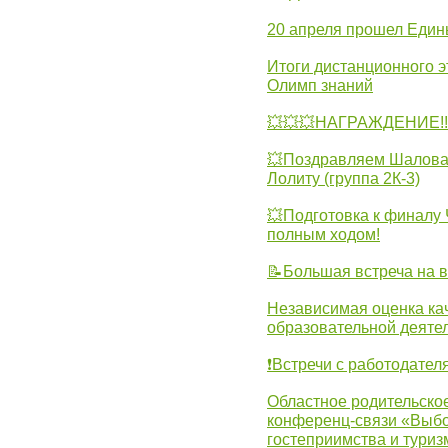
20 апреля прошел Един
Итоги дистанционного э
Олимп знаний
💥💥💥НАГРАЖДЕНИЕ!!!
💥Поздравляем Шалова 
Лолиту (группа 2К-3)
💥Подготовка к финал
полным ходом!
📝Большая встреча на 
Независимая оценка ка
образовательной деятел
❗Встречи с работодател
Областное родительско
конференц-связи «Выбо
гостеприимства и туриз