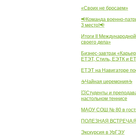
«Своих не бросаем»
📢Команда военно-патр
3 место!📢
Итоги II Международн
своего дела»
Бизнес-завтрак «Карьер
ЕТЭТ, Стиль, ЕЭТК и ЕТ
ЕТЭТ на Навигаторе по
☕Чайная церемония☕
💥Студенты и преподав
настольном теннисе
МАОУ СОШ № 80 в гост
ПОЛЕЗНАЯ ВСТРЕЧА
Экскурсия в УрГЭУ