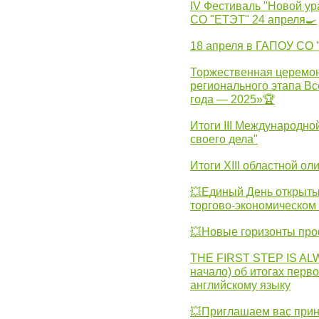
IV Фестиваль "Новой ур
СО "ЕТЭТ" 24 апреля🍳
18 апреля в ГАПОУ СО
Торжественная церемон
регионального этапа Вс
года — 2025»🏆
Итоги III Международн
своего дела"
Итоги XIII областной о
💥Единый День открыты
торгово-экономическом 
💥Новые горизонты про
THE FIRST STEP IS AL
начало) об итогах перво
английскому языку
💥Приглашаем вас прин