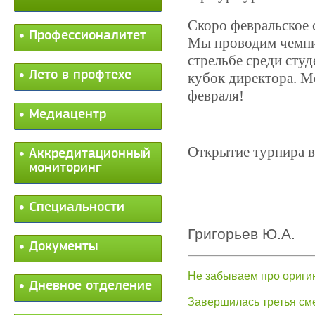
Скоро февральское 
Профессионалитет
Мы проводим чемпи
стрельбе среди студ
Лето в профтехе
кубок директора. М
февраля!
Медиацентр
Открытие турнира в
Аккредитационный
мониторинг
Специальности
Григорьев Ю.А.
Документы
Не забываем про ориги
Дневное отделение
Завершилась третья см