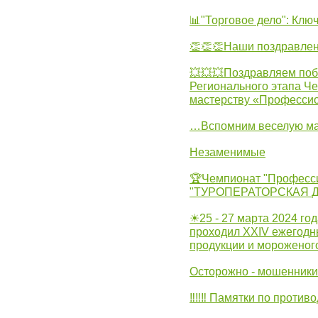
📊"Торговое дело": Клю
👏👏👏Наши поздравлен
💥💥💥Поздравляем поб
Регионального этапа Ч
мастерству «Професси
…Вспомним веселую м
Незаменимые
🏆Чемпионат "Професс
"ТУРОПЕРАТОРСКАЯ 
☀25 - 27 марта 2024 год
проходил XXIV ежегодн
продукции и мороженог
Осторожно - мошенники
‼‼‼ Памятки по против