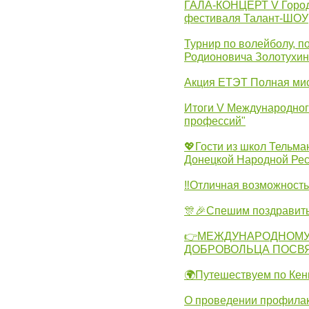
ГАЛА-КОНЦЕРТ V Городс
фестиваля Талант-ШОУ
Турнир по волейболу, 
Родионовича Золотухи
Акция ЕТЭТ Полная мис
Итоги V Международног
профессий"
💖Гости из школ Тельма
Донецкой Народной Рес
‼Отличная возможность 
🎊🎉Спешим поздравит
👉МЕЖДУНАРОДНОМУ
ДОБРОВОЛЬЦА ПОСВ
🌍Путешествуем по Кен
О проведении профилак