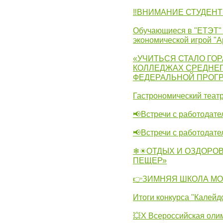
‼ВНИМАНИЕ СТУДЕНТ
Обучающиеся в "ЕТЭТ" 
экономической игрой "А
«УЧИТЬСЯ СТАЛО ГОР
КОЛЛЕДЖАХ СРЕДНЕГ
ФЕДЕРАЛЬНОЙ ПРОГ
Гастрономический театр
📢Встречи с работодате
📢Встречи с работодат
❄☀ОТДЫХ И ОЗДОРОВ
ПЕЩЕР»
👉ЗИМНЯЯ ШКОЛА МО
Итоги конкурса "Калейд
💥Х Всероссийская оли