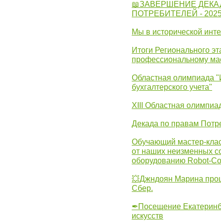
📖ЗАВЕРШЕНИЕ ДЕКА
ПОТРЕБИТЕЛЕЙ - 202
Мы в исторической инте
Итоги Регионального эт
профессиональному ма
Областная олимпиада "
бухгалтерского учета"
XIII Областная олимпиа
Декада по правам Потре
Обучающий мастер-клас
от наших неизменных с
оборудованию Robot-C
💥Джндоян Марина прош
Сбер.
✒Посещение Екатеринбу
искусств