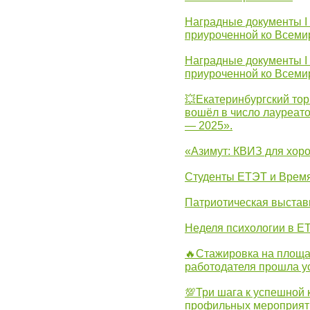
Наградные документы I
приуроченной ко Всеми
Наградные документы I
приуроченной ко Всеми
💥Екатеринбургский тор
вошёл в число лауреат
— 2025».
«Азимут: КВИЗ для хор
Студенты ЕТЭТ и Врем
Патриотическая выста
Неделя психологии в Е
🔥Стажировка на площа
работодателя прошла у
💯Три шага к успешной 
профильных мероприят