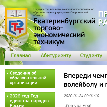
Государственное автономное профессиональное
П
образовательное учреждение Свердловской
области
Екатеринбургский
30
торгово-
экономический
техникум
Главная
Абитуриенту
Студенту
Сведения об
Впереди чем
образовательной
организации
волейболу и 
2026 год Год
2020-01-24 09:01:10
единства народов
Ура ура ура
!
России