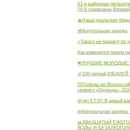
61-я районная легкоатл
79-й годовщине Велико
🔥Наши уральские бре
🥣Контрольная закупка
⚡Такого не покажут по т
Как изменился прием на
📢ЛУЧШИЕ МОЛОДЫЕ 
🎉100-летний ЮБИЛЕЙ 
💥Победы во Всероссий
сервису «Легенда», 202
💯лет ЕТЭТ. В новый в
👜Контрольная закупка
📊ДВАДЦАТЫЙ ЕЖЕГО
ВОДЫ, И БЕЗАЛКОГО