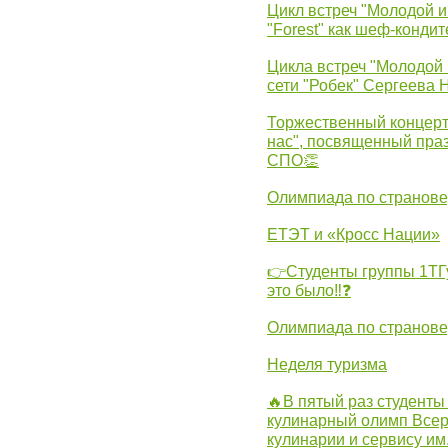
Цикл встреч "Молодой и
"Forest" как шеф-кондит
Цикла встреч "Молодой 
сети "Робек" Сергеева Н
Торжественный концерт
нас", посвященный пра
СПО👏
Олимпиада по странов
ЕТЭТ и «Кросс Нации»
👉Студенты группы 1ТГу
это было‼❓
Олимпиада по странов
Неделя туризма
🔥В пятый раз студенты
кулинарный олимп Всер
кулинарии и сервису им