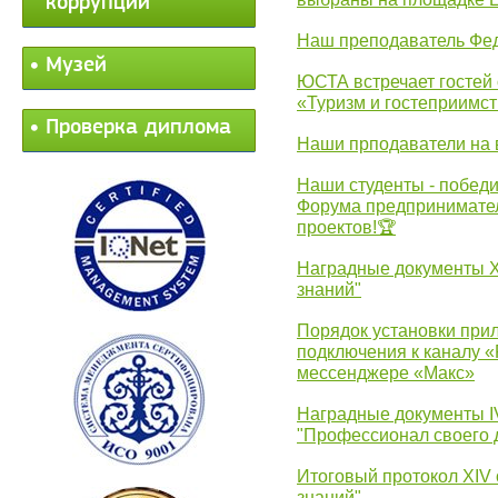
коррупции
Наш преподаватель Фед
Музей
ЮСТА встречает гостей 
«Туризм и гостеприимст
Проверка диплома
Наши прподаватели на 
Наши студенты - победи
Форума предпринимател
проектов!🏆
Наградные документы 
знаний"
Порядок установки при
подключения к каналу 
мессенджере «Макс»
Наградные документы 
"Профессионал своего 
Итоговый протокол XIV
знаний"