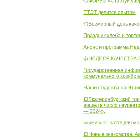
💥ФОРУМ «Стартуй уве
ЕТЭТ делится опытом
💥Всемирный день каче
Праздник хлеба и торто
Анонс и программа Нед
👍НЕДЕЛЯ КАЧЕСТВА 2
Государственная инфо
коммунального хозяйст
Наши студенты на Этно
💥Екатеринбургский тор
вошёл в число лауреат
— 2024».
📣«Бизнес-баттл для м
💥Новые знакомства. А