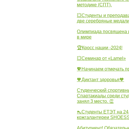
методике (СПТ).
💥Студенты и преподав
две серебряные медали
Олимпиада посвящена и
в мире
🏆Кросс нации -2024!
💥Семинар от «Lamel»
💖Начинаем отмечать 
🧡Диктант здоровья🧡
Студенческий спортивны
Спартакиады среди сту
занял 3 место. 👏
👠Студенты ЕТЭТ на 24
кожгалантереи SHOES
Абитуриент! Обязательн