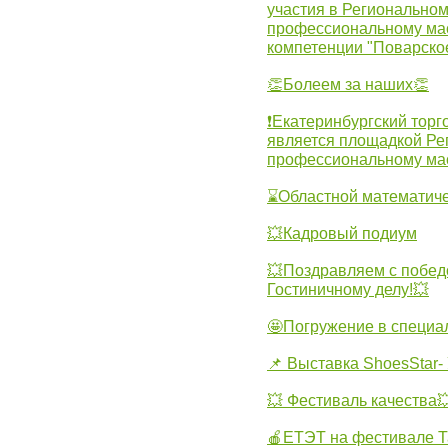
участия в Регионально
профессиональному ма
компетенции "Поварско
👏Болеем за наших👏
❗Екатеринбургский торг
является площадкой Ре
профессиональному ма
⌛Областной математиче
💥Кадровый подиум
💥Поздравляем с побед
Гостиничному делу!💥
🤩Погружение в специа
📌 Выставка ShoesStar- 
💥 Фестиваль качества
🍎ЕТЭТ на фестивале Т