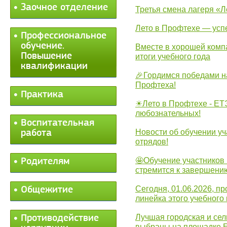
Заочное отделение
Третья смена лагеря «Л
Лето в Профтехе — усп
Профессиональное
обучение.
Вместе в хорошей комп
Повышение
итоги учебного года
квалификации
🎉Гордимся победами н
Профтеха!
Практика
☀Лето в Профтехе - ЕТ
любознательных!
Воспитательная
Новости об обучении уч
работа
отрядов!
🤩Обучение участников 
Родителям
стремится к завершени
Сегодня, 01.06.2026, 
Общежитие
линейка этого учебного 
Лучшая городская и се
Противодействие
выбраны на площадке 