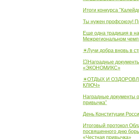
Итоги конкурса "Калейд
Ты нужен профсоюзу! П
Еще одна традиция в на
Межрегиональном чемп
☀Лучи добра вновь в с
💥Наградные документы
«ЭКОНОМИКС»
☀ОТДЫХ И ОЗДОРОВЛ
КЛЮЧ»
Наградные документы о
привычка"
День Конституции Росс
Итоговый протокол Обла
посвященного дню борь
«Честная привычка»