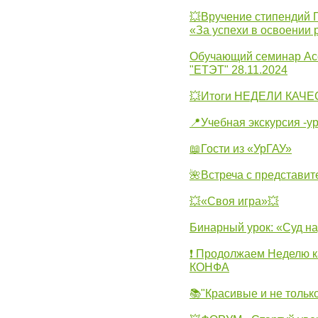
💥Вручение стипендий 
«За успехи в освоении
Обучающий семинар Ас
"ЕТЭТ" 28.11.2024
💥Итоги НЕДЕЛИ КАЧЕС
📍Учебная экскурсия -у
📖Гости из «УрГАУ»
🌺Встреча с представит
💥«Своя игра»💥
Бинарный урок: «Суд н
❗ Продолжаем Неделю к
КОНФА
📚"Красивые и не тольк