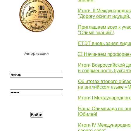
Итоги. II Международн
"Дорогу осилит идущий,
Приглашаем всех к уча
"Олимп знаний"!
ЕТЭТ вновь занял лид
Авторизация
💥 Начинаем профорие
Итоги Всероссийской д
и соврменность бухгалт
Об итогах второго облас
на английском языке «
Итоги I Международног
Наша Олимпиада по анг
Юбилей!
Итоги IV Международн
своего дела"