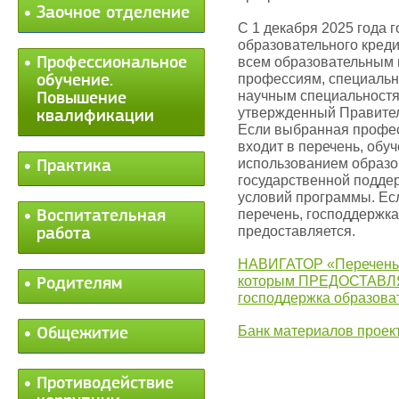
Заочное отделение
С 1 декабря 2025 года 
образовательного креди
Профессиональное
всем образовательным 
профессиям, специальн
обучение.
научным специальностя
Повышение
утвержденный Правител
квалификации
Если выбранная профе
входит в перечень, обу
использованием образо
Практика
государственной подде
условий программы. Ес
перечень, господдержка
Воспитательная
предоставляется.
работа
НАВИГАТОР «Перечень 
которым ПРЕДОСТАВ
Родителям
господдержка образова
Банк материалов проек
Общежитие
Противодействие