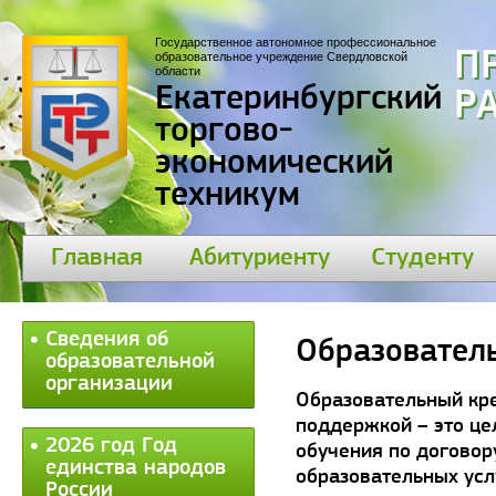
Государственное автономное профессиональное
П
образовательное учреждение Свердловской
области
Екатеринбургский
Р
торгово-
экономический
техникум
Главная
Абитуриенту
Студенту
Сведения об
Образовател
образовательной
организации
Образовательный кре
поддержкой – это це
2026 год Год
обучения по договор
единства народов
образовательных усл
России