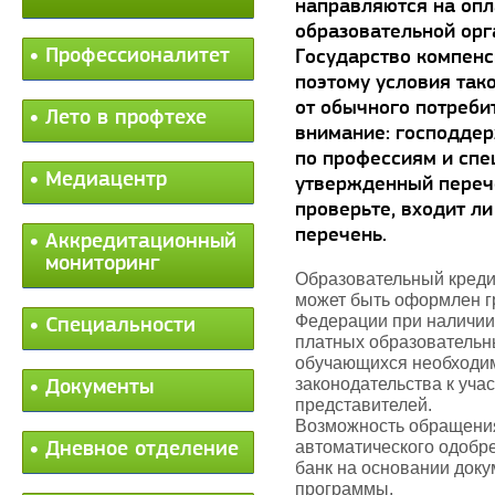
направляются на опл
образовательной орг
Профессионалитет
Государство компенс
поэтому условия так
от обычного потреби
Лето в профтехе
внимание: господдер
по профессиям и спе
Медиацентр
утвержденный переч
проверьте, входит л
перечень.
Аккредитационный
мониторинг
Образовательный креди
может быть оформлен г
Федерации при наличии
Специальности
платных образовательн
обучающихся необходим
законодательства к уча
Документы
представителей.
Возможность обращения
автоматического одобр
Дневное отделение
банк на основании док
программы.