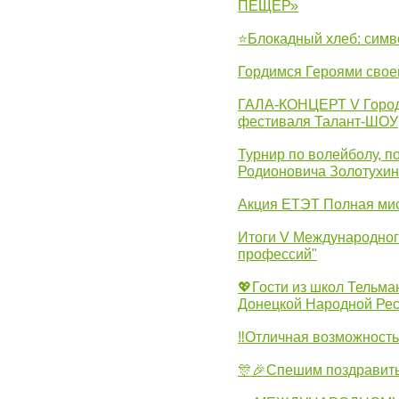
ПЕЩЕР»
⭐Блокадный хлеб: симв
Гордимся Героями свое
ГАЛА-КОНЦЕРТ V Городс
фестиваля Талант-ШОУ
Турнир по волейболу, 
Родионовича Золотухи
Акция ЕТЭТ Полная мис
Итоги V Международног
профессий"
💖Гости из школ Тельма
Донецкой Народной Рес
‼Отличная возможность 
🎊🎉Спешим поздравит