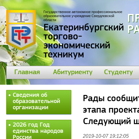
Государственное автономное профессиональное
П
образовательное учреждение Свердловской
области
Екатеринбургский
30
торгово-
экономический
техникум
Главная
Абитуриенту
Студенту
Сведения об
Рады сообщит
образовательной
организации
этапа проект
Следующий ш
2026 год Год
единства народов
2019-10-07 19:12:05
России