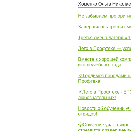
Хоменко Ольга Никола
Не забываем про ориги
Завершилась третья см
Третья смена лагеря «Л
Лето в Профтехе — усп
Вместе в хорошей комп
итоги учебного года
🎉Гордимся победами н
Профтеха!
☀Лето в Профтехе - ЕТ
любознательных!
Новости об обучении уч
отрядов!
🤩Обучение участников 
стремится к завершени