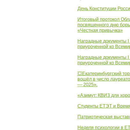
День Конституции Росс
Итоговый протокол Обла
посвященного дню борь
«Честная привычка»
Наградные документы I
приуроченной ко Всеми
Наградные документы I
приуроченной ко Всеми
💥Екатеринбургский тор
вошёл в число лауреат
— 2025».
«Азимут: КВИЗ для хор
Студенты ЕТЭТ и Врем
Патриотическая выста
Неделя психологии в Е