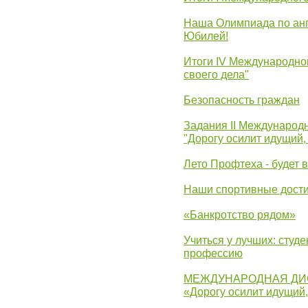
Наша Олимпиада по анг
Юбилей!
Итоги IV Международн
своего дела"
Безопасность граждан
Задания II Международ
"Дорогу осилит идущий,
Лето Профтеха - будет 
Наши спортивные дост
«Банкротство рядом»
Учиться у лучших: студ
профессию
МЕЖДУНАРОДНАЯ ДИ
«Дорогу осилит идущий