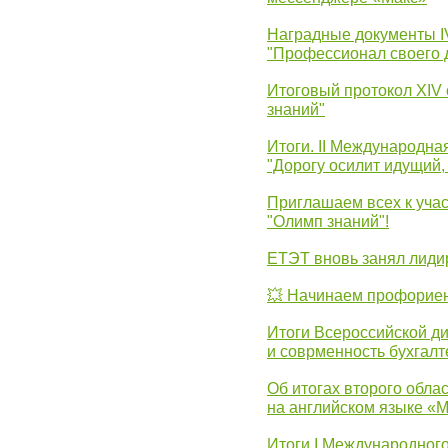
Наградные документы 
"Профессионал своего 
Итоговый протокол XIV
знаний"
Итоги. II Международн
"Дорогу осилит идущий,
Приглашаем всех к уча
"Олимп знаний"!
ЕТЭТ вновь занял лид
💥 Начинаем профорие
Итоги Всероссийской д
и соврменность бухгалт
Об итогах второго облас
на английском языке «
Итоги I Международног