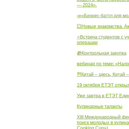
— 2024».
📣«Бизнес-баттл для м
💥Новые знакомства. А
⭐Встреча студентов с у
операции
🎁Контрольная закупка
вебинар по теме: «Нало
⛩Китай – здесь, Китай 
19 октября ЕТЭТ откры
Уже завтра в ЕТЭТ Еди
Кулинарные таланты
XIII Международный фес
поиск молодых в кулинар
Cooking Cup»)