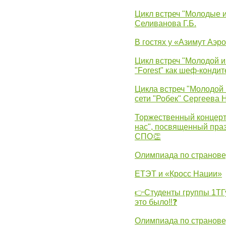
Цикл встреч "Молодые 
Селиванова Г.Б.
В гостях у «Азимут Аэр
Цикл встреч "Молодой и
"Forest" как шеф-кондит
Цикла встреч "Молодой 
сети "Робек" Сергеева Н
Торжественный концерт
нас", посвященный пра
СПО👏
Олимпиада по странов
ЕТЭТ и «Кросс Нации»
👉Студенты группы 1ТГу
это было‼❓
Олимпиада по странов