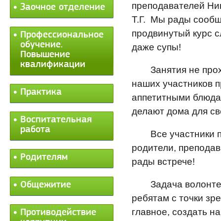
преподавателей Ни
Заочное отделение
Т.Г. Мы рады сообщ
продвинутый курс 
Профессиональное
обучение.
даже супы!
Повышение
квалификации
Занятия не про
наших участников 
Практика
аппетитными блюда
делают дома для св
Воспитательная
работа
Все участники п
родители, препода
Родителям
рады встрече!
Задача волонте
Общежитие
ребятам с точки зр
главное, создать н
Противодействие