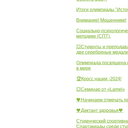
Итоги олимпиады "Исто
Внимание! Мошенники!
Социально-психологиче
методике (СПТ).
💥Студенты и преподав
две серебряные медали
Олимпиада посвящена и
в мире
🏆Кросс нации -2024!
💥Семинар от «Lamel»
💖Начинаем отмечать 
🧡Диктант здоровья🧡
Студенческий спортивны
Спартакиады среди сту