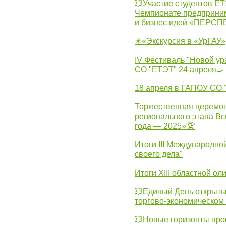
💥Участие студентов Е
Чемпионате предпринима
и бизнес идей «ПЕРС
☀«Экскурсия в «УрГАУ»
IV Фестиваль "Новой ур
СО "ЕТЭТ" 24 апреля🍳
18 апреля в ГАПОУ СО
Торжественная церемон
регионального этапа Вс
года — 2025»🏆
Итоги III Международн
своего дела"
Итоги XIII областной о
💥Единый День открыты
торгово-экономическом 
💥Новые горизонты про