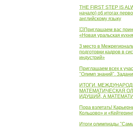
THE FIRST STEP IS AL
начало) об итогах перво
английскому языку
💥Приглашаем вас прин
«Новая уральская кухн
3 место в Межрегионал
подготовки кадров в с
индустрий»
Приглашаем всех к учас
"Олимп знаний". Задан
ИТОГИ. МЕЖДУНАРО
МАТЕМАТИЧЕСКАЯ ОЛ
ИДУЩИЙ, А МАТЕМАТ
Пора взлетать! Карьер
Кольцово» и «Кейтерин
Итоги олимпиады "Самы