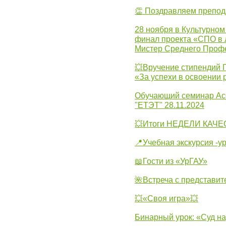
👏 Поздравляем препо
28 ноября в Культурном
финал проекта «СПО в Л
Мистер Среднего Проф
💥Вручение стипендий 
«За успехи в освоении
Обучающий семинар Ас
"ЕТЭТ" 28.11.2024
💥Итоги НЕДЕЛИ КАЧЕС
📍Учебная экскурсия -у
📖Гости из «УрГАУ»
🌺Встреча с представит
💥«Своя игра»💥
Бинарный урок: «Суд н