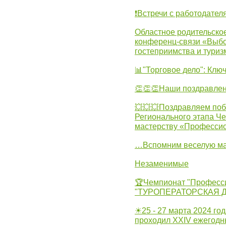
❗Встречи с работодател
Областное родительско
конференц-связи «Выбо
гостеприимства и туриз
📊"Торговое дело": Клю
👏👏👏Наши поздравлен
💥💥💥Поздравляем поб
Регионального этапа Ч
мастерству «Професси
…Вспомним веселую м
Незаменимые
🏆Чемпионат "Професс
"ТУРОПЕРАТОРСКАЯ 
☀25 - 27 марта 2024 год
проходил XXIV ежегодн