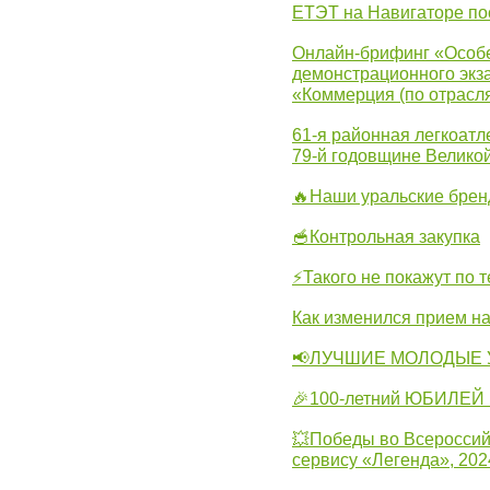
ЕТЭТ на Навигаторе по
Онлайн-брифинг «Особе
демонстрационного экза
«Коммерция (по отрасл
61-я районная легкоатл
79-й годовщине Велико
🔥Наши уральские бре
🥣Контрольная закупка
⚡Такого не покажут по т
Как изменился прием на
📢ЛУЧШИЕ МОЛОДЫЕ 
🎉100-летний ЮБИЛЕЙ 
💥Победы во Всероссий
сервису «Легенда», 202