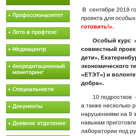
В сентябре 2019 г
Профессионалитет
проекта для особы
готовить!».
Лето в профтехе
Особый курс «
совместный прое
Медиацентр
дети», Екатеринбу
экономического т
Аккредитационный
мониторинг
«ЕТЭТ») и волонте
добра».
Специальности
10 подростков 
а также несколько 
Документы
нарушениями на 9 
навыкам приготовл
Дневное отделение
лаборатории под р