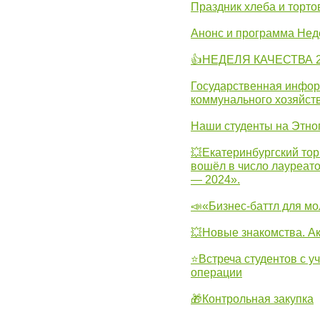
Праздник хлеба и торто
Анонс и программа Нед
👍НЕДЕЛЯ КАЧЕСТВА 2
Государственная инфо
коммунального хозяйст
Наши студенты на Этно
💥Екатеринбургский тор
вошёл в число лауреат
— 2024».
📣«Бизнес-баттл для м
💥Новые знакомства. А
⭐Встреча студентов с у
операции
🎁Контрольная закупка