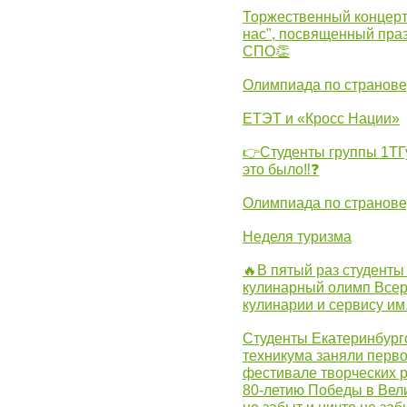
Торжественный концерт
нас", посвященный пра
СПО👏
Олимпиада по странов
ЕТЭТ и «Кросс Нации»
👉Студенты группы 1ТГу
это было‼❓
Олимпиада по странов
Неделя туризма
🔥В пятый раз студенты
кулинарный олимп Всер
кулинарии и сервису им
Студенты Екатеринбургс
техникума заняли перво
фестивале творческих 
80-летию Победы в Вел