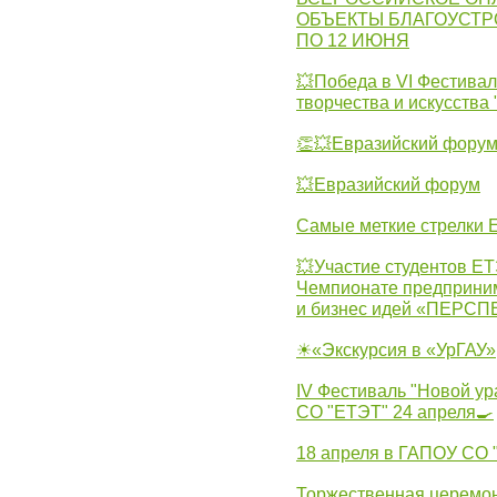
ОБЪЕКТЫ БЛАГОУСТР
ПО 12 ИЮНЯ
💥Победа в VI Фестивал
творчества и искусства
👏💥Евразийский фору
💥Евразийский форум
Самые меткие стрелки Е
💥Участие студентов Е
Чемпионате предпринима
и бизнес идей «ПЕРС
☀«Экскурсия в «УрГАУ»
IV Фестиваль "Новой ур
СО "ЕТЭТ" 24 апреля🍳
18 апреля в ГАПОУ СО
Торжественная церемон