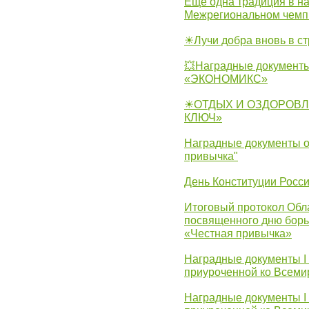
Еще одна традиция в на
Межрегиональном чемп
☀Лучи добра вновь в с
💥Наградные документы
«ЭКОНОМИКС»
☀ОТДЫХ И ОЗДОРОВЛ
КЛЮЧ»
Наградные документы о
привычка"
День Конституции Росс
Итоговый протокол Обла
посвященного дню борь
«Честная привычка»
Наградные документы I
приуроченной ко Всеми
Наградные документы I