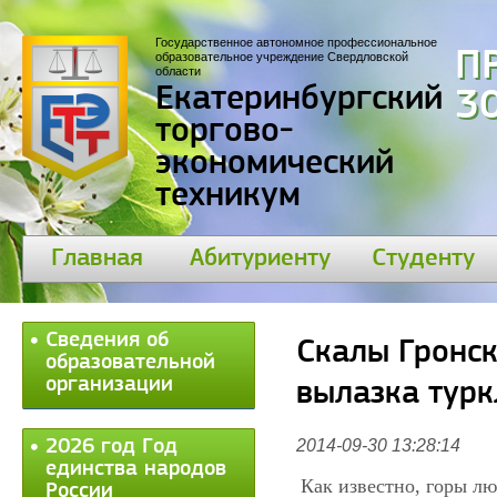
Государственное автономное профессиональное
П
образовательное учреждение Свердловской
области
Екатеринбургский
30
торгово-
экономический
техникум
Главная
Абитуриенту
Студенту
Сведения об
Скалы Гронск
образовательной
организации
вылазка турк
2026 год Год
2014-09-30 13:28:14
единства народов
Как известно, горы лю
России