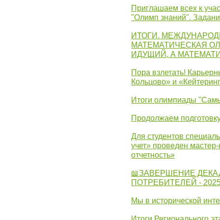
Приглашаем всех к учас
"Олимп знаний". Задан
ИТОГИ. МЕЖДУНАРО
МАТЕМАТИЧЕСКАЯ ОЛ
ИДУЩИЙ, А МАТЕМАТ
Пора взлетать! Карьер
Кольцово» и «Кейтерин
Итоги олимпиады "Самы
Продолжаем подготовку
Для студентов специаль
учет» проведен мастер-
отчетность»
📖ЗАВЕРШЕНИЕ ДЕКА
ПОТРЕБИТЕЛЕЙ - 202
Мы в исторической инте
Итоги Регионального эт