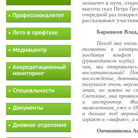
захнычет в пути, откр
высоты скал Петра Гро
очередной раз покорил
Профессионалитет
рассказывают участник
Барашков Влад,
Лето в профтехе
Поход мне очень 
толкотни в электри
Медиацентр
поедания конфет
(руководителя клуба).
чая, мы отправилис
Аккредитационный
восхитительный! П
мониторинг
восхождение, девчонки
получился очень вку
этап, но никто не сп
Специальности
Светлане, она проявил
и инструктор. Ж
мимолетным, уже в 18
Документы
а дальше под мерный
играют в «мафию», а я
Дневное отделение
Овчинникова Ан