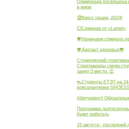
Олимпиада посвящена и
в мире
🏆Кросс нации -2024!
💥Семинар от «Lamel»
💖Начинаем отмечать 
🧡Диктант здоровья🧡
Студенческий спортивны
Спартакиады среди сту
занял 3 место. 👏
👠Студенты ЕТЭТ на 24
кожгалантереи SHOES
Абитуриент! Обязательн
Программа долгосрочных
будет работать
15 августа - последний 