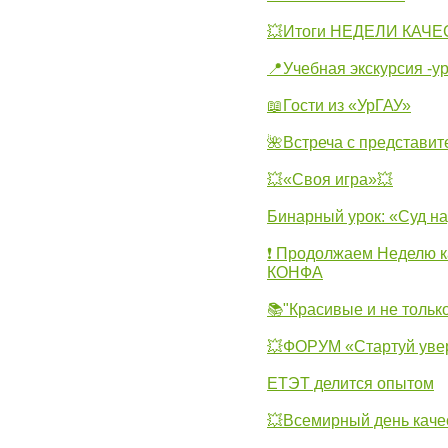
💥Итоги НЕДЕЛИ КАЧЕС
📍Учебная экскурсия -у
📖Гости из «УрГАУ»
🌺Встреча с представит
💥«Своя игра»💥
Бинарный урок: «Суд н
❗ Продолжаем Неделю к
КОНФА
📚"Красивые и не тольк
💥ФОРУМ «Стартуй уве
ЕТЭТ делится опытом
💥Всемирный день каче