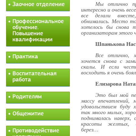
Мы отлично пр
Заочное отделение
интересно и очень вес
все делали вместе
обнимались. Место то
Профессиональное
хотелось бы снова 
обучение.
организаторам этого ч
Повышение
квалификации
Шпанькова Наст
Все отлично, 
Практика
хочется снова с зам
скалы. И если чест
восходить я очень боял
Воспитательная
работа
Елизарова Ната
Это был мой пе
Родителям
массу впечатлений,
удовольствием буду
так много милых, хоро
Общежитие
поднималась наверх, 
красоты желтых, о
берез…
Противодействие