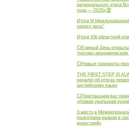
регионального этапа Вс
года — 2025»🏆
Итоги III Международн
своего дела"
Итоги XIII областной о
💥Единый День открыты
торгово-экономическом 
💥Новые горизонты про
THE FIRST STEP IS AL
начало) об итогах перво
английскому языку
💥Приглашаем вас прин
«Новая уральская кухн
3 место в Межрегионал
подготовки кадров в с
индустрий»