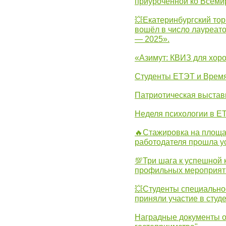
приуроченной ко Всеми
💥Екатеринбургский тор
вошёл в число лауреат
— 2025».
«Азимут: КВИЗ для хор
Студенты ЕТЭТ и Врем
Патриотическая выста
Неделя психологии в Е
🔥Стажировка на площа
работодателя прошла у
💯Три шага к успешной 
профильных мероприят
💥Студенты специально
приняли участие в студ
Наградные документы о