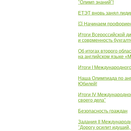
"Олимп знаний"!
ЕТЭТ вновь занял лид
💥 Начинаем профорие
Итоги Всероссийской д
и соврменность бухгалт
Об итогах второго облас
на английском языке «
Итоги I Международног
Наша Олимпиада по анг
Юбилей!
Итоги IV Международн
своего дела"
Безопасность граждан
Задания II Международ
"Дорогу осилит идущий,