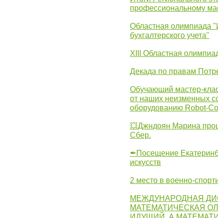
профессиональному ма
Областная олимпиада "
бухгалтерского учета"
XIII Областная олимпиа
Декада по правам Потре
Обучающий мастер-клас
от наших неизменных с
оборудованию Robot-C
💥Джндоян Марина прош
Сбер.
✒Посещение Екатеринбу
искусств
2 место в военно-спорт
МЕЖДУНАРОДНАЯ ДИ
МАТЕМАТИЧЕСКАЯ ОЛ
ИДУЩИЙ, А МАТЕМАТ