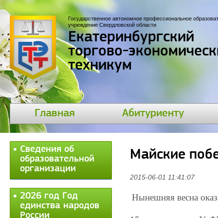
Государственное автономное профессиональное образова
учреждение Свердловской области
Екатеринбургский
торгово-экономическ
техникум
Главная
Абитуриенту
Сведения об
Майские поб
образовательной
организации
2015-06-01 11:41:07
2026 год Год
Нынешняя весна оказ
единства народов
России