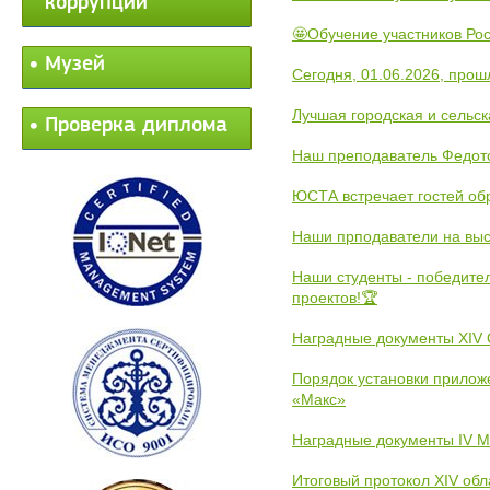
коррупции
🤩Обучение участников Рос
Музей
Сегодня, 01.06.2026, прош
Лучшая городская и сельс
Проверка диплома
Наш преподаватель Федот
ЮСТА встречает гостей обр
Наши прподаватели на выс
Наши студенты - победите
проектов!🏆
Наградные документы XIV
Порядок установки прилож
«Макс»
Наградные документы IV 
Итоговый протокол XIV об