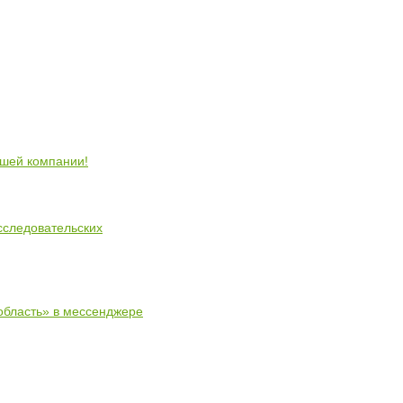
ошей компании!
сследовательских
область» в мессенджере