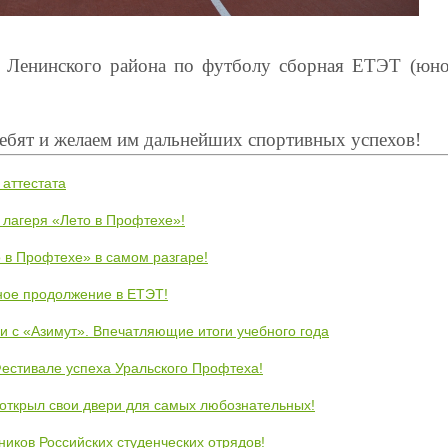
е Ленинского района по футболу сборная ЕТЭТ (юн
ебят и желаем им дальнейших спортивных успехов!
 аттестата
 лагеря «Лето в Профтехе»!
 в Профтехе» в самом разгаре!
ное продолжение в ЕТЭТ!
и с «Азимут». Впечатляющие итоги учебного года
естивале успеха Уральского Профтеха!
открыл свои двери для самых любознательных!
ников Российских студенческих отрядов!