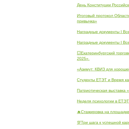
День Конституции Российс
Итоговый протокол Областн
привычка»
Наградные документы I Вс
Наградные документы I Вс
💥Екатеринбургский торго
2025».
«Азимут: КВИЗ для хороше
Студенты ЕТЭТ и Время к
Патриотическая выставка
Неделя психологии в ЕТЭТ
🔥Стажировка на площадке
💯Три шага к успешной ка