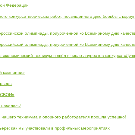
кой Федерации
ого конкурса творческих работ, посвященного дню борьбы с корру
ероссийской олимпиады, приуроченной ко Всемирному дню качест
ероссийской олимпиады, приуроченной ко Всемирному дню качест
во-экономический техникум вошёл в число лауреатов конкурса «Лу
й компании»
арьеры
 «СВОИ»
 началась!
 нашего техникума и опорного работодателя прошла успешно!
рьере: как мы участвовали в профильных мероприятиях