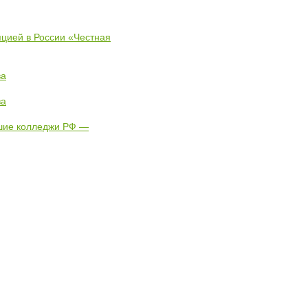
пцией в России «Честная
ва
ва
чшие колледжи РФ —