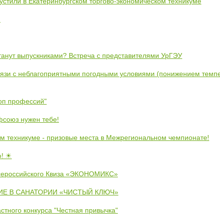
устили в Екатеринбургском торгово-экономическом техникуме
!
станут выпускниками? Встреча с представителями УрГЭУ
вязи с неблагоприятными погодными условиями (понижением темпе
коп профессий"
союз нужен тебе!
м техникуме - призовые места в Межрегиональном чемпионате!
ю! ☀
сероссийского Квиза «ЭКОНОМИКС»
Е В САНАТОРИИ «ЧИСТЫЙ КЛЮЧ»
стного конкурса "Честная привычка"