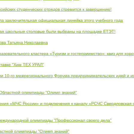
сийских студенческих отрядов стремится к завершению!
ла заключительная официальная линейка этого учебного года
кая школьные столовые были выбраны на площадке ЕТЭТ!
ова Татьяна Николаевна
азовательного кластера «Туризм и гостеприимство»: квиз для хор
тавке "Хим ТЕХ УРАЛ"
ли 10-го межрегионального Форума предпринимательских идей и и
 Областной олимпиады "Олимп знаний"
ения «МЧС России» и подключения к каналу «РСЧС Свердловская 
Международной олимпиады "Профессионал своего дела"
ластной олимпиады "Олимп знаний"