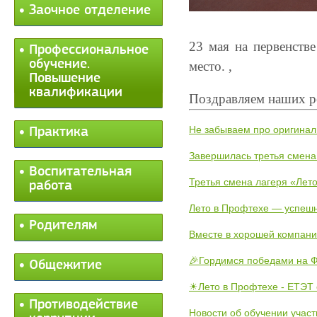
Заочное отделение
23 мая на первенств
Профессиональное
обучение.
место. ,
Повышение
квалификации
Поздравляем наших р
Не забываем про оригинал
Практика
Завершилась третья смена
Воспитательная
Третья смена лагеря «Лето
работа
Лето в Профтехе — успеш
Родителям
Вместе в хорошей компани
🎉Гордимся победами на Ф
Общежитие
☀Лето в Профтехе - ЕТЭТ 
Противодействие
Новости об обучении участ