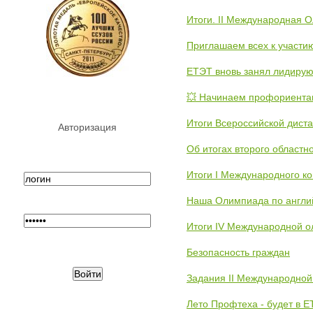
Итоги. II Международная 
Приглашаем всех к участи
ЕТЭТ вновь занял лидиру
💥 Начинаем профориента
Итоги Всероссийской дист
Авторизация
Об итогах второго областн
Итоги I Международного к
Наша Олимпиада по англи
Итоги IV Международной о
Безопасность граждан
Задания II Международной
Лето Профтеха - будет в 