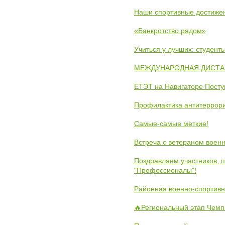
Наши спортивные достиже
«Банкротство рядом»
Учиться у лучших: студен
МЕЖДУНАРОДНАЯ ДИСТАНЦ
ЕТЭТ на Навигаторе Пост
Профилактика антитеррори
Самые-самые меткие!
Встреча с ветераном воен
Поздравляем участников, 
"Профессионалы"!
Районная военно-спортивн
🔥Региональный этап Чемп