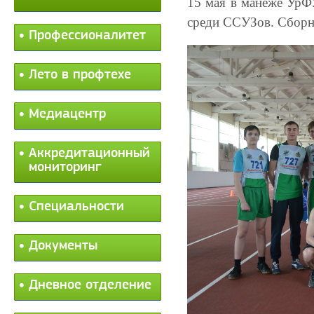
15 мая в манеже УрФУ
среди ССУЗов. Сборн
Профессионалитет
Лето в профтехе
Медиацентр
Аккредитационный
мониторинг
Специальности
Документы
Дневное отделение