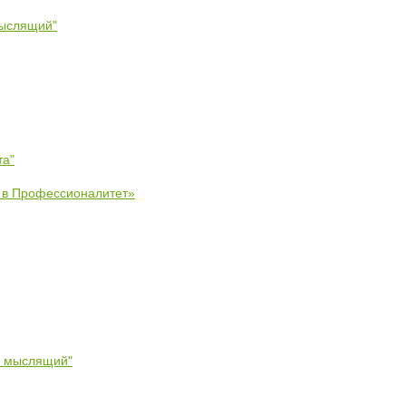
мыслящий"
та"
е в Профессионалитет»
- мыслящий"