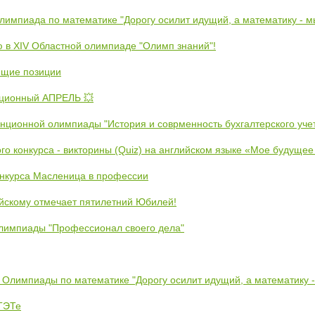
Олимпиада по математике "Дорогу осилит идущий, а математику - 
ю в XIV Областной олимпиаде "Олимп знаний"!
ющие позиции
ционный АПРЕЛЬ 💥
анционной олимпиады "История и соврменность бухгалтерского уче
ого конкурса - викторины (Quiz) на английском языке «Мое будуще
онкурса Масленица в профессии
йскому отмечает пятилетний Юбилей!
лимпиады "Профессионал своего дела"
 Олимпиады по математике "Дорогу осилит идущий, а математику 
ЕТЭТе