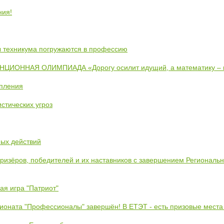
ния!
ты техникума погружаются в профессию
ИОННАЯ ОЛИМПИАДА «Дорогу осилит идущий, а математику –
упления
стических угроз
ных действий
призёров, победителей и их наставников с завершением Региональ
ая игра "Патриот"
ионата "Профессионалы" завершён! В ЕТЭТ - есть призовые места