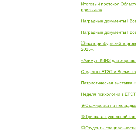
Итоговый протокол Областн
привычка»
Наградные документы I Вс
Наградные документы I Вс
💥Екатеринбургский торго
2025».
«Азимут: КВИЗ для хороше
Студенты ЕТЭТ и Время к
Патриотическая выставка
Неделя психологии в ЕТЭТ
🔥Стажировка на площадке
💯Три шага к успешной ка
💥Студенты специальности