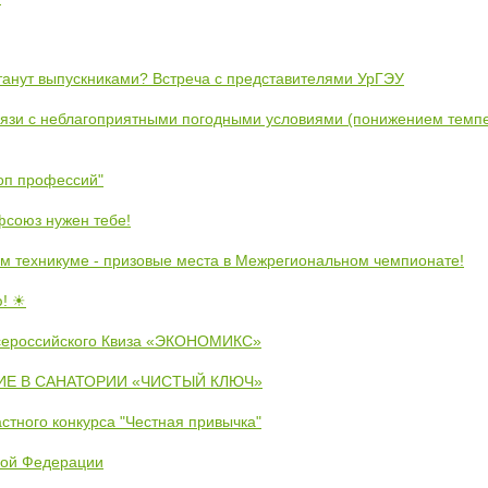
станут выпускниками? Встреча с представителями УрГЭУ
вязи с неблагоприятными погодными условиями (понижением темпе
коп профессий"
союз нужен тебе!
м техникуме - призовые места в Межрегиональном чемпионате!
ю! ☀
сероссийского Квиза «ЭКОНОМИКС»
Е В САНАТОРИИ «ЧИСТЫЙ КЛЮЧ»
стного конкурса "Честная привычка"
кой Федерации