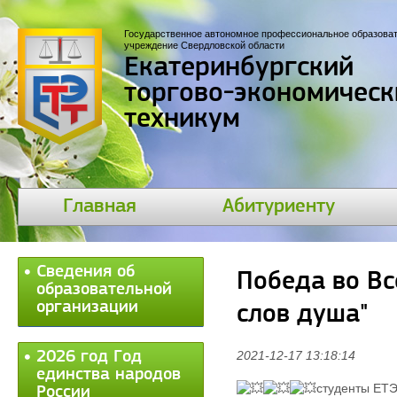
Государственное автономное профессиональное образова
учреждение Свердловской области
Екатеринбургский
торгово-экономическ
техникум
Главная
Абитуриенту
Сведения об
Победа во Вс
образовательной
организации
слов душа"
2026 год Год
2021-12-17 13:18:14
единства народов
студенты ЕТЭ
России