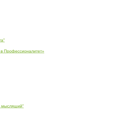
та"
е в Профессионалитет»
- мыслящий"