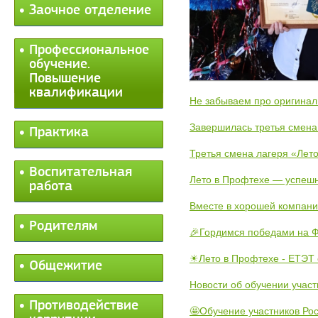
Заочное отделение
Профессиональное
обучение.
Повышение
квалификации
Не забываем про оригинал
Завершилась третья смена
Практика
Третья смена лагеря «Лето
Воспитательная
Лето в Профтехе — успеш
работа
Вместе в хорошей компани
Родителям
🎉Гордимся победами на Ф
☀Лето в Профтехе - ЕТЭТ 
Общежитие
Новости об обучении участ
Противодействие
🤩Обучение участников Рос