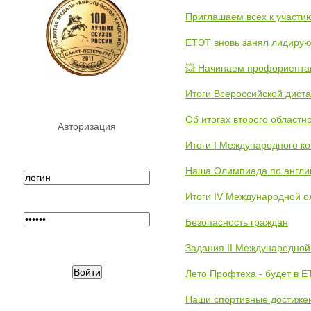
Приглашаем всех к участи
ЕТЭТ вновь занял лидиру
💥 Начинаем профориента
Итоги Всероссийской дист
Об итогах второго областн
Авторизация
Итоги I Международного к
Наша Олимпиада по англи
Итоги IV Международной о
Безопасность граждан
Задания II Международной
Лето Профтеха - будет в 
Наши спортивные достиже