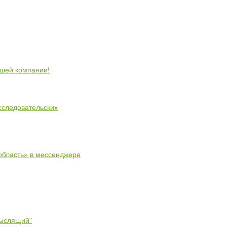
ошей компании!
сследовательских
область» в мессенджере
мыслящий"