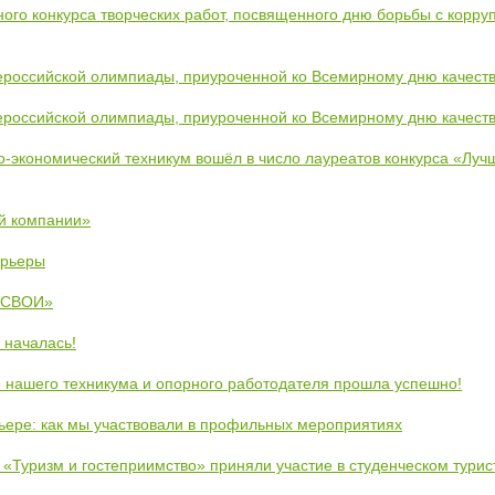
ого конкурса творческих работ, посвященного дню борьбы с корру
ероссийской олимпиады, приуроченной ко Всемирному дню качест
ероссийской олимпиады, приуроченной ко Всемирному дню качест
во-экономический техникум вошёл в число лауреатов конкурса «Лу
й компании»
арьеры
 «СВОИ»
 началась!
 нашего техникума и опорного работодателя прошла успешно!
рьере: как мы участвовали в профильных мероприятиях
 «Туризм и гостеприимство» приняли участие в студенческом тури