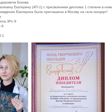
доровича Бокова.
алязину Екатерину (4П-1) с присвоением диплома 1 степени в но
аждение Екатерина была приглашена в Москву на гала концерт!
е
уппа 3Рс-9
-9
1
П-1