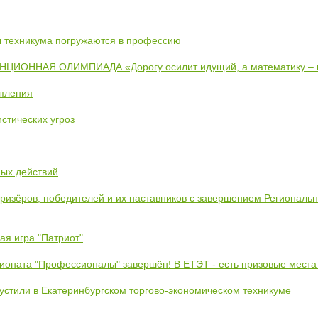
ты техникума погружаются в профессию
ИОННАЯ ОЛИМПИАДА «Дорогу осилит идущий, а математику –
упления
стических угроз
ных действий
призёров, победителей и их наставников с завершением Региональ
ая игра "Патриот"
ионата "Профессионалы" завершён! В ЕТЭТ - есть призовые места
устили в Екатеринбургском торгово-экономическом техникуме
!