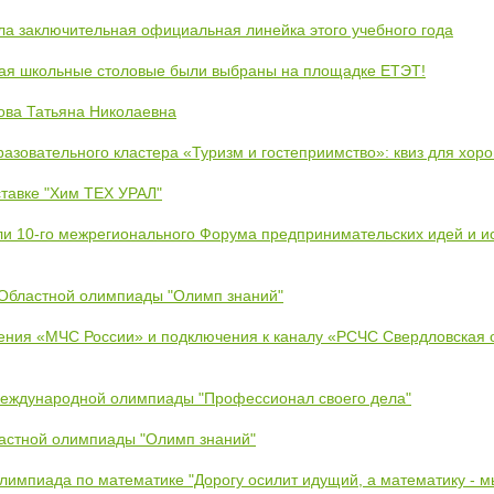
ла заключительная официальная линейка этого учебного года
кая школьные столовые были выбраны на площадке ЕТЭТ!
ова Татьяна Николаевна
азовательного кластера «Туризм и гостеприимство»: квиз для хор
тавке "Хим ТЕХ УРАЛ"
ли 10-го межрегионального Форума предпринимательских идей и и
 Областной олимпиады "Олимп знаний"
ения «МЧС России» и подключения к каналу «РСЧС Свердловская 
Международной олимпиады "Профессионал своего дела"
ластной олимпиады "Олимп знаний"
Олимпиада по математике "Дорогу осилит идущий, а математику - 