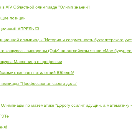
ю в XIV Областной олимпиаде "Олимп знаний"!
ющие позиции
ционный АПРЕЛЬ 💥
анционной олимпиады "История и соврменность бухгалтерского уче
ого конкурса - викторины (Quiz) на английском языке «Мое будуще
онкурса Масленица в профессии
йскому отмечает пятилетний Юбилей!
лимпиады "Профессионал своего дела"
 Олимпиады по математике "Дорогу осилит идущий, а математику 
ЕТЭТе
ния!