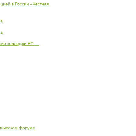
пцией в России «Честная
ва
ва
чшие колледжи РФ —
стическом форуме