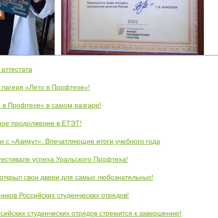
 аттестата
 лагеря «Лето в Профтехе»!
 в Профтехе» в самом разгаре!
ное продолжение в ЕТЭТ!
и с «Азимут». Впечатляющие итоги учебного года
естивале успеха Уральского Профтеха!
открыл свои двери для самых любознательных!
ников Российских студенческих отрядов!
сийских студенческих отрядов стремится к завершению!