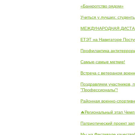
«Банкротство рядом»
Учиться у лучших: студен
МЕЖДУНАРОДНАЯ ДИСТАНЦ
ЕТЭТ на Навигаторе Пост
Профилактика антитеррори
Самые-самые меткие!
Встреча с ветераном воен
Поздравляем участников, 
"Профессионалы"!
Районная военно-спортивн
🔥Региональный этап Чемп
Патриотический проект зап
Мы на Фестивале качества