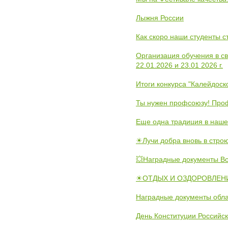
Лыжня России
Как скоро наши студенты 
Организация обучения в с
22.01.2026 и 23.01 2026 г.
Итоги конкурса "Калейдос
Ты нужен профсоюзу! Проф
Еще одна традиция в наше
☀Лучи добра вновь в стро
💥Наградные документы В
☀ОТДЫХ И ОЗДОРОВЛЕНИ
Наградные документы обла
День Конституции Российс