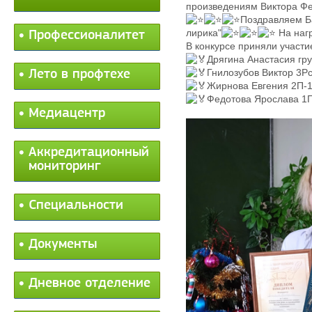
произведениям Виктора Фе
Поздравляем Б
лирика"
На нагр
Профессионалитет
В конкурсе приняли участи
Дрягина Анастасия гр
Гнилозубов Виктор 3Рс
Лето в профтехе
Жирнова Евгения 2П-
Федотова Ярослава 1
Медиацентр
Аккредитационный
мониторинг
Специальности
Документы
Дневное отделение