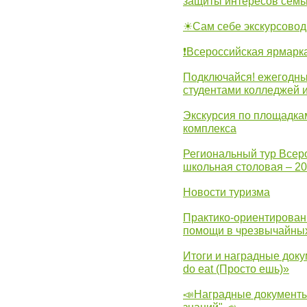
защиты интересов семь
☀Сам себе экскурсовод
❗Всероссийская ярмарк
Подключайся! ежегодны
студентами колледжей 
Экскурсия по площадка
комплекса
Региональный тур Всер
школьная столовая – 2
Новости туризма
Практико-ориентирован
помощи в чрезвычайных
Итоги и наградные доку
do eat (Просто ешь)»
📣Наградные документы