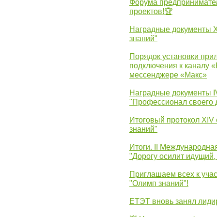
Форума предпринимател
проектов!🏆
Наградные документы 
знаний"
Порядок установки при
подключения к каналу 
мессенджере «Макс»
Наградные документы 
"Профессионал своего 
Итоговый протокол XIV
знаний"
Итоги. II Международн
"Дорогу осилит идущий,
Приглашаем всех к уча
"Олимп знаний"!
ЕТЭТ вновь занял лид