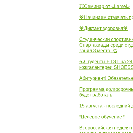
💥Семинар от «Lamel»
💖Начинаем отмечать 
🧡Диктант здоровья🧡
Студенческий спортивны
Спартакиады среди сту
занял 3 место. 👏
👠Студенты ЕТЭТ на 24
кожгалантереи SHOES
Абитуриент! Обязательн
Программа долгосрочных
будет работать
15 августа - последний 
❗Целевое обучение ❗
Всероссийская неделя 