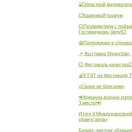
⌛Областной математиче
💥Кадровый подиум
💥Поздравляем с побед
Гостиничному делу!💥
🤩Погружение в специа
📌 Выставка ShoesStar- 
💥 Фестиваль качества
🍎ЕТЭТ на фестивале Т
«Своих не бросаем»
📢Команда военно-патр
3 место!📢
Итоги II Международн
своего дела»
Бизнес-завтрак «Карьер