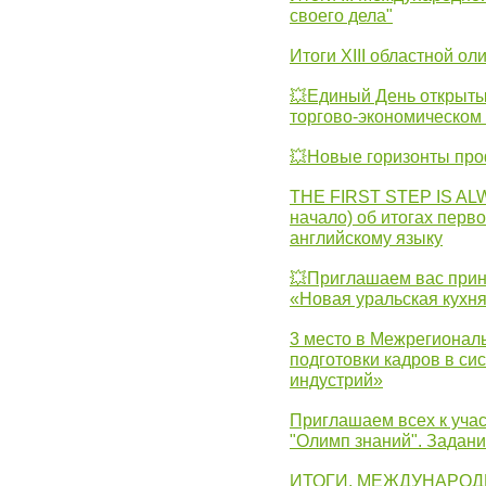
своего дела"
Итоги XIII областной о
💥Единый День открыты
торгово-экономическом 
💥Новые горизонты про
THE FIRST STEP IS AL
начало) об итогах перво
английскому языку
💥Приглашаем вас прин
«Новая уральская кухн
3 место в Межрегионал
подготовки кадров в с
индустрий»
Приглашаем всех к учас
"Олимп знаний". Задан
ИТОГИ. МЕЖДУНАРО