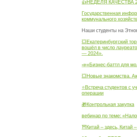
👍НЕДЕЛЯ КАЧЕСТВА 2
Государственная инфо
коммунального хозяйст
Наши студенты на Этно
💥Екатеринбургский тор
вошёл в число лауреат
— 2024».
📣«Бизнес-баттл для м
💥Новые знакомства. А
⭐Встреча студентов с у
операции
🎁Контрольная закупка
вебинар по теме: «Нало
⛩Китай – здесь, Китай 