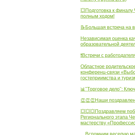
💥Подготовка к финал
полным ходом!
📝Большая встреча на 
Независимая оценка ка
образовательной деятел
❗Встречи с работодател
Областное родительско
конференц-связи «Выбо
гостеприимства и туриз
📊"Торговое дело": Клю
👏👏👏Наши поздравлен
💥💥💥Поздравляем поб
Регионального этапа Ч
мастерству «Професси
…Вспомним веселую м