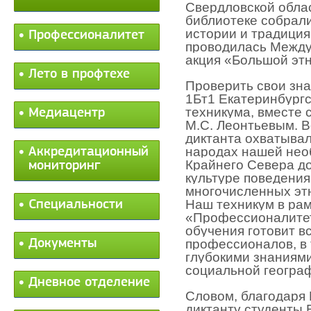
Свердловской обла
библиотеке собрали
истории и традиция
Профессионалитет
проводилась Между
акция «Большой этн
Лето в профтехе
Проверить свои зна
1Бт1 Екатеринбургс
техникума, вместе 
Медиацентр
М.С. Леонтьевым. 
диктанта охватывал
народах нашей нео
Аккредитационный
Крайнего Севера до
мониторинг
культуре поведени
многочисленных эт
Наш техникум в ра
Специальности
«Профессионалитет
обучения готовит в
Документы
профессионалов, в
глубокими знаниями
социальной геогра
Дневное отделение
Словом, благодаря
диктанту студенты