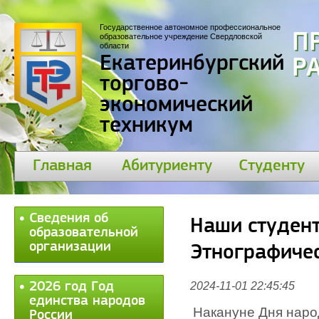
Государственное автономное профессиональное
П
образовательное учреждение Свердловской
области
Екатеринбургский
30
торгово-
экономический
техникум
Главная
Абитуриенту
Студенту
Сведения об
Наши студен
образовательной
организации
Этнографиче
2026 год Год
2024-11-01 22:45:45
единства народов
Накануне Дня народ
России