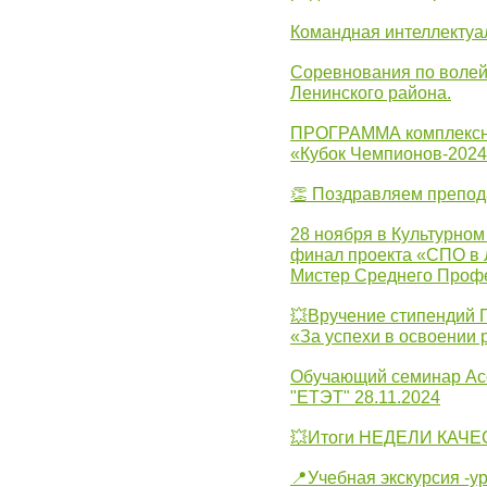
Командная интеллектуа
Соревнования по волей
Ленинского района.
ПРОГРАММА комплексно
«Кубок Чемпионов-202
👏 Поздравляем препо
28 ноября в Культурном
финал проекта «СПО в Л
Мистер Среднего Проф
💥Вручение стипендий 
«За успехи в освоении
Обучающий семинар Ас
"ЕТЭТ" 28.11.2024
💥Итоги НЕДЕЛИ КАЧЕС
📍Учебная экскурсия -у