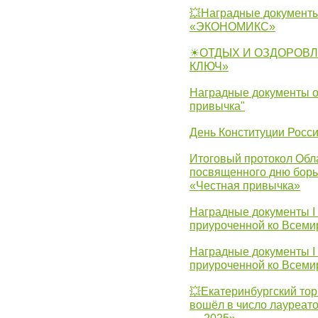
💥Наградные документы
«ЭКОНОМИКС»
☀ОТДЫХ И ОЗДОРОВЛ
КЛЮЧ»
Наградные документы о
привычка"
День Конституции Росс
Итоговый протокол Обла
посвященного дню борь
«Честная привычка»
Наградные документы I
приуроченной ко Всеми
Наградные документы I
приуроченной ко Всеми
💥Екатеринбургский тор
вошёл в число лауреат