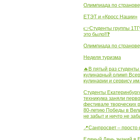
Олимпиада по странов
ЕТЭТ и «Кросс Нации»
👉Студенты группы 1ТГу
это было‼❓
Олимпиада по странов
Неделя туризма
🔥В пятый раз студенты
кулинарный олимп Всер
кулинарии и сервису им
Студенты Екатеринбургс
техникума заняли перво
фестивале творческих 
80-летию Победы в Вел
не забыт и ничто не за
📍Санпросвет – просто 
Единый День знаний в 