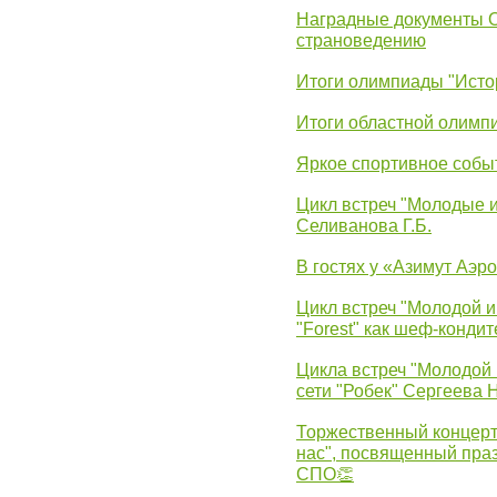
Наградные документы 
страноведению
Итоги олимпиады "Исто
Итоги областной олимп
Яркое спортивное собы
Цикл встреч "Молодые 
Селиванова Г.Б.
В гостях у «Азимут Аэр
Цикл встреч "Молодой и
"Forest" как шеф-кондит
Цикла встреч "Молодой 
сети "Робек" Сергеева Н
Торжественный концерт
нас", посвященный пра
СПО👏