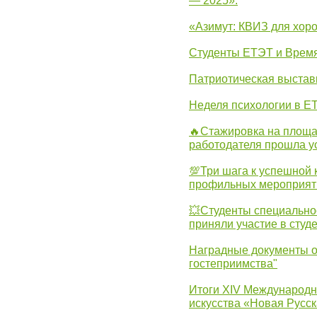
— 2025».
«Азимут: КВИЗ для хор
Студенты ЕТЭТ и Врем
Патриотическая выста
Неделя психологии в Е
🔥Стажировка на площа
работодателя прошла у
💯Три шага к успешной 
профильных мероприят
💥Студенты специально
приняли участие в студ
Наградные документы о
гостеприимства"
Итоги XIV Международн
искусства «Новая Русск