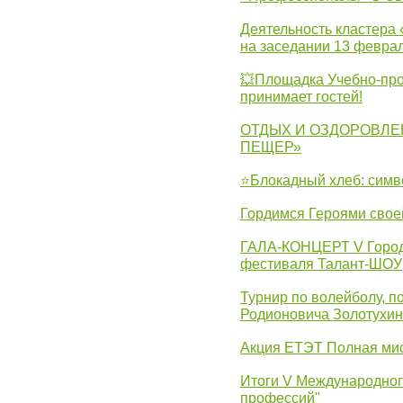
Деятельность кластера 
на заседании 13 февра
💥Площадка Учебно-про
принимает гостей!
ОТДЫХ И ОЗДОРОВЛЕ
ПЕЩЕР»
⭐Блокадный хлеб: симв
Гордимся Героями свое
ГАЛА-КОНЦЕРТ V Городс
фестиваля Талант-ШОУ
Турнир по волейболу, 
Родионовича Золотухи
Акция ЕТЭТ Полная мис
Итоги V Международног
профессий"