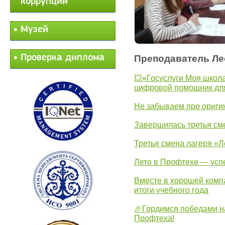
коррупции
Музей
Проверка диплома
Преподаватель Ле
💥«Госуслуги Моя школа
цифровой помощник для
Не забываем про ориги
Завершилась третья см
Третья смена лагеря «Л
Лето в Профтехе — усп
Вместе в хорошей комп
итоги учебного года
🎉Гордимся победами н
Профтеха!