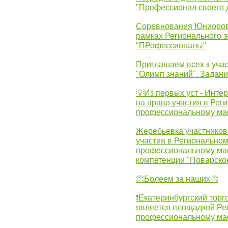
"Профессионал своего 
Соревнования Юниоров 
рамках Регионального 
"ПРофессионалы"
Приглашаем всех к учас
"Олимп знаний". Задан
💡Из первых уст - Инте
на право участия в Рег
профессиональному ма
Жеребьевка участников 
участия в Регионально
профессиональному ма
компетенции "Поварско
👏Болеем за наших👏
❗Екатеринбургский торг
является площадкой Ре
профессиональному ма