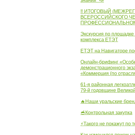
знаний" 📣
‼ ИТОГОВЫЙ (МЕЖРЕ
ВСЕРОССИЙСКОГО Ч
ПРОФЕССИОНАЛЬНОМУ 
Экскурсия по площадке
комплекса ЕТЭТ
ЕТЭТ на Навигаторе по
Онлайн-брифинг «Особе
демонстрационного экза
«Коммерция (по отрасл
61-я районная легкоатл
79-й годовщине Велико
🔥Наши уральские бре
🥣Контрольная закупка
⚡Такого не покажут по т
Как изменился прием на