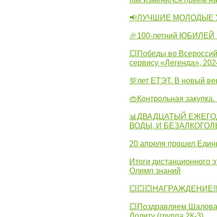
📢ЛУЧШИЕ МОЛОДЫЕ 
🎉100-летний ЮБИЛЕЙ 
💥Победы во Всероссий
сервису «Легенда», 202
💯лет ЕТЭТ. В новый в
👜Контрольная закупка
📊ДВАДЦАТЫЙ ЕЖЕГО
ВОДЫ, И БЕЗАЛКОГО
20 апреля прошел Един
Итоги дистанционного э
Олимп знаний
💥💥💥НАГРАЖДЕНИЕ!!!
💥Поздравляем Шалова 
Лолиту (группа 2К-3)