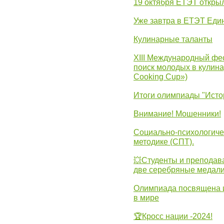
19 октября ЕТЭТ откры
Уже завтра в ЕТЭТ Еди
Кулинарные таланты
XIII Международный фес
поиск молодых в кулинар
Cooking Cup»)
Итоги олимпиады "Исто
Внимание! Мошенники!
Социально-психологиче
методике (СПТ).
💥Студенты и преподав
две серебряные медали
Олимпиада посвящена и
в мире
🏆Кросс нации -2024!