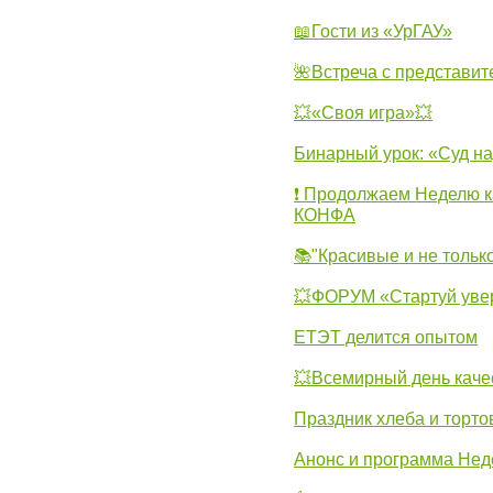
📖Гости из «УрГАУ»
🌺Встреча с представит
💥«Своя игра»💥
Бинарный урок: «Суд н
❗ Продолжаем Неделю к
КОНФА
📚"Красивые и не тольк
💥ФОРУМ «Стартуй уве
ЕТЭТ делится опытом
💥Всемирный день каче
Праздник хлеба и торто
Анонс и программа Нед