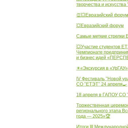
творчества и искусства
👏💥Евразийский фору
💥Евразийский форум
Самые меткие стрелки Е
💥Участие студентов Е
Чемпионате предпринима
и бизнес идей «ПЕРС
☀«Экскурсия в «УрГАУ»
IV Фестиваль "Новой ур
СО "ЕТЭТ" 24 апреля🍳
18 апреля в ГАПОУ СО
Торжественная церемон
регионального этапа Вс
года — 2025»🏆
Итоги III Международн