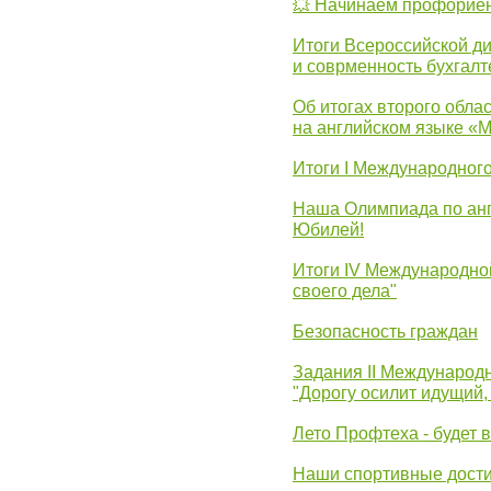
💥 Начинаем профорие
Итоги Всероссийской д
и соврменность бухгалт
Об итогах второго облас
на английском языке «
Итоги I Международног
Наша Олимпиада по анг
Юбилей!
Итоги IV Международн
своего дела"
Безопасность граждан
Задания II Международ
"Дорогу осилит идущий,
Лето Профтеха - будет 
Наши спортивные дост