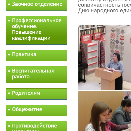
Заочное отделение
сопричастность гос
Дню народного еди
Профессиональное
обучение.
Повышение
квалификации
Практика
Воспитательная
работа
Родителям
Общежитие
Противодействие