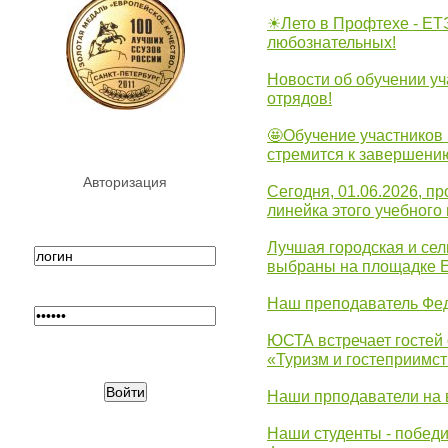
☀Лето в Профтехе - ЕТ
любознательных!
Новости об обучении уч
отрядов!
🤩Обучение участников 
стремится к завершени
Авторизация
Сегодня, 01.06.2026, 
линейка этого учебного 
Лучшая городская и се
выбраны на площадке 
Наш преподаватель Фед
ЮСТА встречает гостей 
«Туризм и гостеприимст
Наши прподаватели на 
Наши студенты - победи