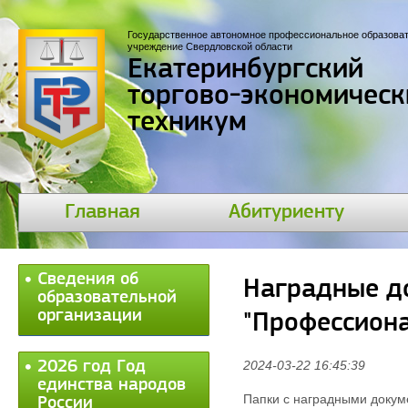
Государственное автономное профессиональное образова
учреждение Свердловской области
Екатеринбургский
торгово-экономическ
техникум
Главная
Абитуриенту
Сведения об
Наградные д
образовательной
организации
"Профессиона
2026 год Год
2024-03-22 16:45:39
единства народов
Папки с наградными докум
России