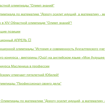
ластной олимпиады "Олимп знаний"
Олимпиада по математике "Дорогу осилит идущий, а математику - 
ю в XIV Областной олимпиаде "Олимп знаний"!
ющие позиции
ционный АПРЕЛЬ 💥
анционной олимпиады "История и соврменность бухгалтерского уче
ого конкурса - викторины (Quiz) на английском языке «Мое будуще
онкурса Масленица в профессии
йскому отмечает пятилетний Юбилей!
лимпиады "Профессионал своего дела"
 Олимпиады по математике "Дорогу осилит идущий, а математику 