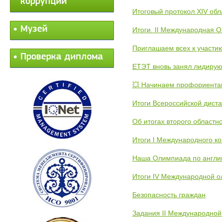
коррупции
Итоговый протокол XIV об
Музей
Итоги. II Международная 
Приглашаем всех к участи
Проверка диплома
ЕТЭТ вновь занял лидиру
💥 Начинаем профориента
Итоги Всероссийской дист
Об итогах второго областн
Итоги I Международного к
Наша Олимпиада по англи
Итоги IV Международной о
Безопасность граждан
Задания II Международной