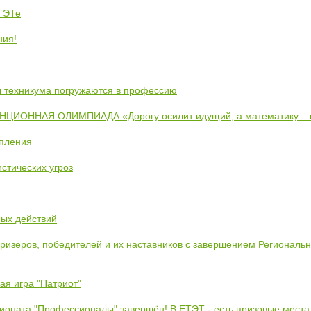
ЕТЭТе
ния!
ты техникума погружаются в профессию
ИОННАЯ ОЛИМПИАДА «Дорогу осилит идущий, а математику –
упления
стических угроз
ных действий
призёров, победителей и их наставников с завершением Региональ
ая игра "Патриот"
ионата "Профессионалы" завершён! В ЕТЭТ - есть призовые места