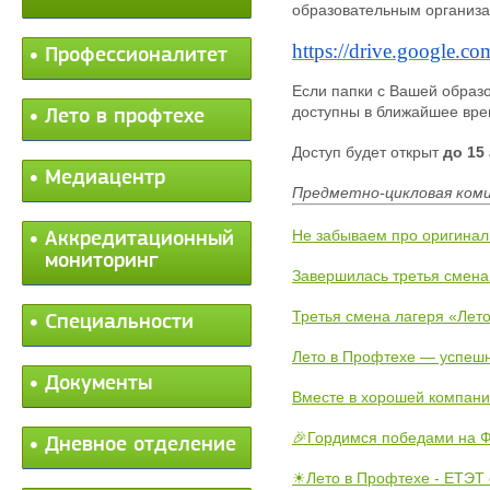
образовательным организ
https://drive.google.
Профессионалитет
Если папки с Вашей образо
доступны в ближайшее вре
Лето в профтехе
Доступ будет открыт
до 15
Медиацентр
Предметно-цикловая коми
Не забываем про оригинал
Аккредитационный
мониторинг
Завершилась третья смена
Третья смена лагеря «Лето
Специальности
Лето в Профтехе — успеш
Документы
Вместе в хорошей компани
🎉Гордимся победами на Ф
Дневное отделение
☀Лето в Профтехе - ЕТЭТ 