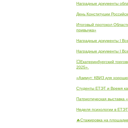
Наградные документы обла
День Конституции Российс
Итоговый протокол Областн
привычка»
Наградные документы I Вс
Наградные документы I Вс
💥Екатеринбургский торго
2025».
«Азимут: КВИЗ для хороше
Студенты ЕТЭТ и Время к
Патриотическая выставка
Неделя психологии в ЕТЭТ
🔥Стажировка на площадке