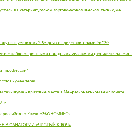
устили в Екатеринбургском торгово-экономическом техникуме
!
станут выпускниками? Встреча с представителями УрГЭУ
вязи с неблагоприятными погодными условиями (понижением темпе
коп профессий"
союз нужен тебе!
м техникуме - призовые места в Межрегиональном чемпионате!
ю! ☀
сероссийского Квиза «ЭКОНОМИКС»
Е В САНАТОРИИ «ЧИСТЫЙ КЛЮЧ»