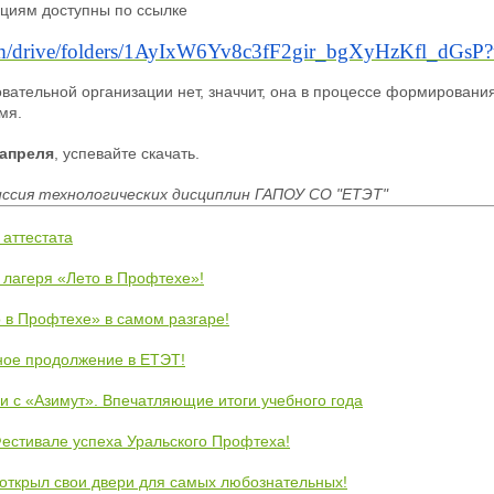
ациям доступны по ссылке
com/drive/folders/1AyIxW6Yv8c3fF2gir_bgXyHzKfl_dGsP?
вательной организации нет, значчит, она в процессе формирования
мя.
 апреля
, успевайте скачать.
ссия технологических дисциплин ГАПОУ СО "ЕТЭТ"
 аттестата
 лагеря «Лето в Профтехе»!
 в Профтехе» в самом разгаре!
ное продолжение в ЕТЭТ!
и с «Азимут». Впечатляющие итоги учебного года
естивале успеха Уральского Профтеха!
открыл свои двери для самых любознательных!