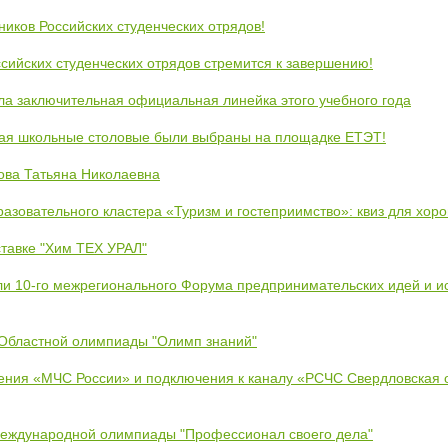
ников Российских студенческих отрядов!
сийских студенческих отрядов стремится к завершению!
ла заключительная официальная линейка этого учебного года
кая школьные столовые были выбраны на площадке ЕТЭТ!
ова Татьяна Николаевна
азовательного кластера «Туризм и гостеприимство»: квиз для хор
тавке "Хим ТЕХ УРАЛ"
ли 10-го межрегионального Форума предпринимательских идей и и
 Областной олимпиады "Олимп знаний"
ения «МЧС России» и подключения к каналу «РСЧС Свердловская 
Международной олимпиады "Профессионал своего дела"