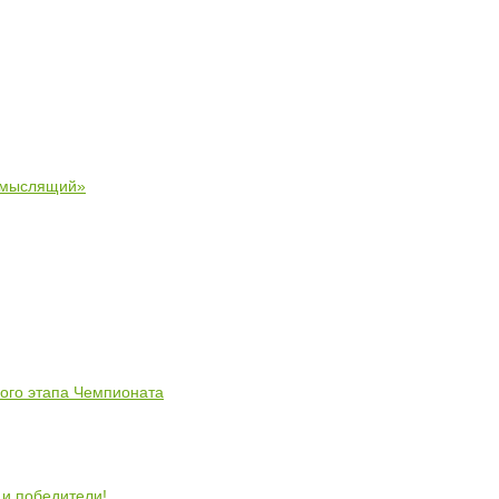
 мыслящий»
ного этапа Чемпионата
 и победители!