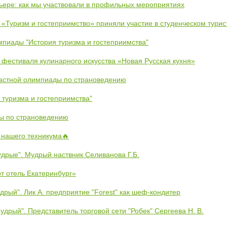
рьере: как мы участвовали в профильных мероприятиях
 «Туризм и гостеприимство» приняли участие в студенческом тури
пиады "История туризма и гостеприимства"
 фестиваля кулинарного искусства «Новая Русская кухня»
астной олимпиады по страноведению
 туризма и гостеприимства"
ы по страноведению
 нашего техникума🔥
дрые". Мудрый наствник Селиванова Г.Б.
рт отель Екатеринбург»
дрый". Лик А. предприятие "Forest" как шеф-кондитер
удрый". Представитель торговой сети "Робек" Сергеева Н. В.