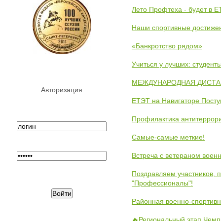
Лето Профтеха - будет в 
Наши спортивные достиже
«Банкротство рядом»
Учиться у лучших: студен
МЕЖДУНАРОДНАЯ ДИСТАНЦ
Авторизация
ЕТЭТ на Навигаторе Пост
Профилактика антитеррори
Самые-самые меткие!
Встреча с ветераном воен
Поздравляем участников, 
"Профессионалы"!
Районная военно-спортивн
🔥Региональный этап Чемп