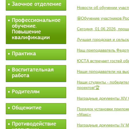
Заочное отделение
Новости об обучении участ
🤩Обучение участников Рос
Профессиональное
обучение.
Сегодня, 01.06.2026, прош
Повышение
квалификации
Лучшая городская и сельс
Наш преподаватель Федот
Практика
ЮСТА встречает гостей обр
Воспитательная
Наши прподаватели на выс
работа
Наши студенты - победите
проектов!🏆
Родителям
Наградные документы XIV
Общежитие
Порядок установки прилож
«Макс»
Противодействие
Наградные документы IV 