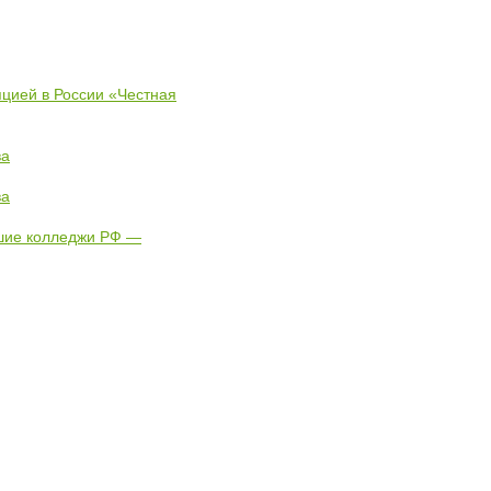
пцией в России «Честная
ва
ва
чшие колледжи РФ —