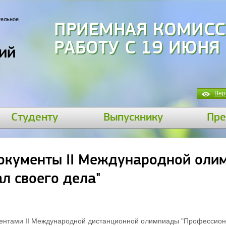
тельное
ПРИЕМНАЯ КОМИСС
РАБОТУ С 19 ИЮНЯ
ий
Вер
Студенту
Выпускнику
Пре
окументы II Международной оли
л своего дела"
ентами II Международной дистанционной олимпиады "Профессиона