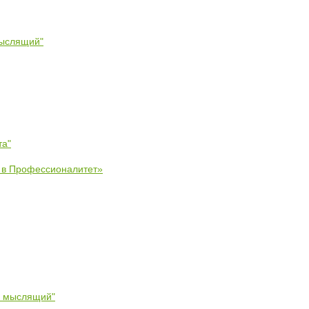
мыслящий"
та"
е в Профессионалитет»
- мыслящий"