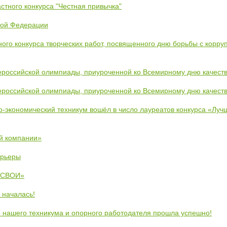
стного конкурса "Честная привычка"
кой Федерации
ого конкурса творческих работ, посвященного дню борьбы с корру
ероссийской олимпиады, приуроченной ко Всемирному дню качест
ероссийской олимпиады, приуроченной ко Всемирному дню качест
во-экономический техникум вошёл в число лауреатов конкурса «Лу
й компании»
арьеры
 «СВОИ»
 началась!
 нашего техникума и опорного работодателя прошла успешно!