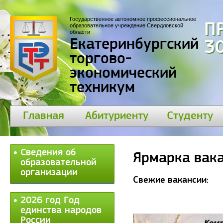
Государственное автономное профессиональное
П
образовательное учреждение Свердловской
области
Екатеринбургский
30
торгово-
экономический
техникум
Главная
Абитуриенту
Студенту
Сведения об
Ярмарка вак
образовательной
организации
Свежие вакансии:
2026 год Год
единства народов
России