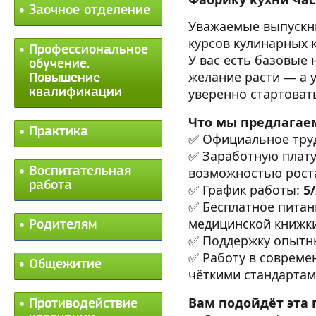
Заочное отделение
Уважаемые выпускни
курсов кулинарных 
Профессиональное
У вас есть базовые 
обучение.
желание расти — а у
Повышение
квалификации
уверенно стартоват
Что мы предлагае
Практика
✅ Официальное тру
✅ Заработную плат
Воспитательная
возможностью рост
работа
✅ График работы:
5/
✅ Бесплатное пита
медицинской книжки
Родителям
✅ Поддержку опытны
✅ Работу в совреме
Общежитие
чёткими стандартам
Вам подойдёт эта 
Противодействие