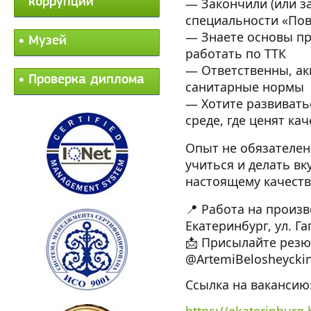
коррупции
— Закончили (или з
специальности «Пов
— Знаете основы пр
Музей
работать по ТТК
— Ответственны, ак
Проверка диплома
санитарные нормы
— Хотите развивать
среде, где ценят ка
Опыт не обязателен
учиться и делать вк
настоящему качеств
📍 Работа на произв
Екатеринбург, ул. Га
📩 Присылайте резю
@ArtemiBelosheycki
Ссылка на вакансию