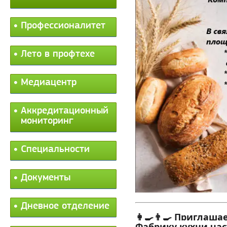
Профессионалитет
Лето в профтехе
Медиацентр
Аккредитационный
мониторинг
Специальности
Документы
Дневное отделение
👩‍🍳👨‍🍳 Пригла
Фабрику кухни ча