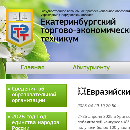
Государственное автономное профессиональное образова
учреждение Свердловской области
Екатеринбургский
торгово-экономическ
техникум
Главная
Абитуриенту
Сведения об
💥Евразийск
образовательной
организации
2025-04-29 10:20:50
2026 год Год
👉25 апреля 2025 в Ураль
победителей конкурсов XV
единства народов
получили более 100 участ
России