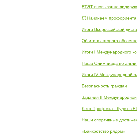
ЕТЭТ вновь занял лидиру
💥 Начинаем профориента
Итоги Всероссийской дист
Об итогах второго областн
Итоги I Международного к
Наша Олимпиада по англи
Итоги IV Международной о
Безопасность граждан
Задания II Международной
Лето Профтеха - будет в 
Наши спортивные достиже
«Банкротство рядом»