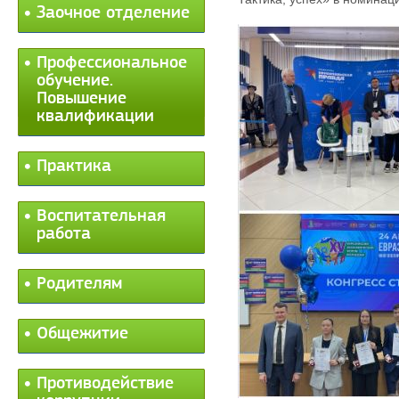
Заочное отделение
Профессиональное
обучение.
Повышение
квалификации
Практика
Воспитательная
работа
Родителям
Общежитие
Противодействие