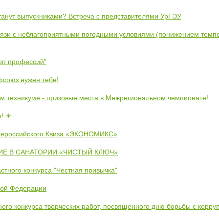
станут выпускниками? Встреча с представителями УрГЭУ
вязи с неблагоприятными погодными условиями (понижением темпе
коп профессий"
союз нужен тебе!
м техникуме - призовые места в Межрегиональном чемпионате!
ю! ☀
сероссийского Квиза «ЭКОНОМИКС»
Е В САНАТОРИИ «ЧИСТЫЙ КЛЮЧ»
стного конкурса "Честная привычка"
кой Федерации
ого конкурса творческих работ, посвященного дню борьбы с корру