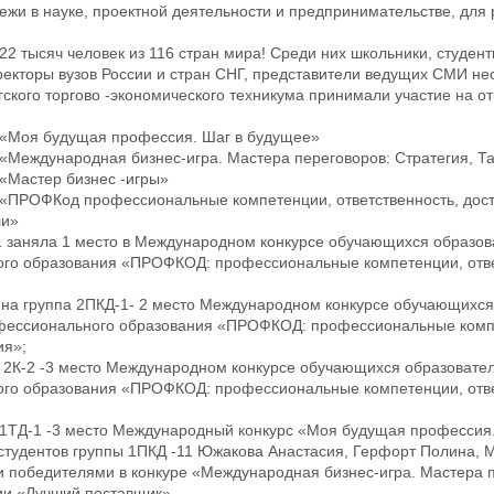
ежи в науке, проектной деятельности и предпринимательстве, для 
2 тысяч человек из 116 стран мира! Среди них школьники, студен
екторы вузов России и стран СНГ, представители ведущих СМИ нес
гского торгово -экономического техникума принимали участие на о
«Моя будущая профессия. Шаг в будущее»
Международная бизнес-игра. Мастера переговоров: Стратегия, Та
«Мастер бизнес -игры»
«ПРОФКод профессиональные компетенции, ответственность, дос
ли»
-1 заняла 1 место в Международном конкурсе обучающихся образо
го образования «ПРОФКОД: профессиональные компетенции, отве
на группа 2ПКД-1- 2 место Международном конкурсе обучающихся
офессионального образования «ПРОФКОД: профессиональные комп
ия»;
а 2К-2 -3 место Международном конкурсе обучающихся образовате
го образования «ПРОФКОД: профессиональные компетенции, отве
 1ТД-1 -3 место Международный конкурс «Моя будущая профессия
 студентов группы 1ПКД -11 Южакова Анастасия, Герфорт Полина, 
и победителями в конкуре «Международная бизнес-игра. Мастера п
ции «Лучший поставщик»