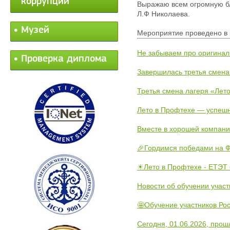
коррупции
Выражаю всем огромную бл
Л.Ф Николаева.
Музей
Мероприятие проведено в 
Не забываем про оригинал
Проверка диплома
Завершилась третья смена
Третья смена лагеря «Лето
Лето в Профтехе — успеш
Вместе в хорошей компани
🎉Гордимся победами на Ф
☀Лето в Профтехе - ЕТЭТ 
Новости об обучении участ
🤩Обучение участников Рос
Сегодня, 01.06.2026, прош