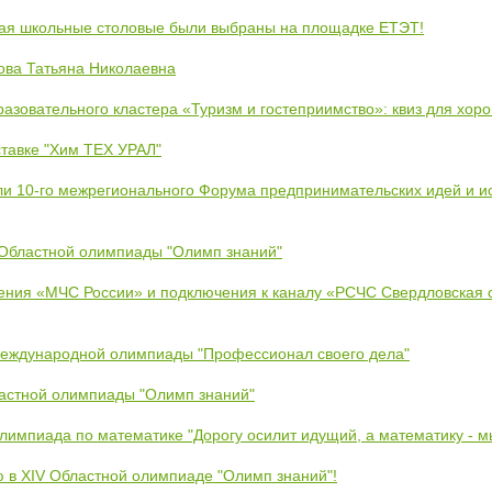
кая школьные столовые были выбраны на площадке ЕТЭТ!
ова Татьяна Николаевна
азовательного кластера «Туризм и гостеприимство»: квиз для хор
тавке "Хим ТЕХ УРАЛ"
ли 10-го межрегионального Форума предпринимательских идей и и
 Областной олимпиады "Олимп знаний"
ения «МЧС России» и подключения к каналу «РСЧС Свердловская 
Международной олимпиады "Профессионал своего дела"
ластной олимпиады "Олимп знаний"
Олимпиада по математике "Дорогу осилит идущий, а математику - 
ю в XIV Областной олимпиаде "Олимп знаний"!