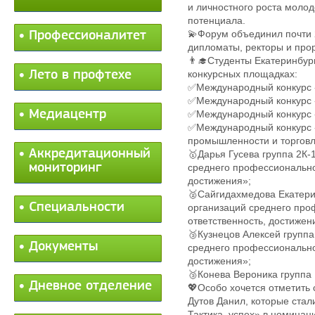
и личностного роста молод
потенциала.
💫Форум объединил почти 2
Профессионалитет
дипломаты, ректоры и прор
👨‍🎓Студенты Екатеринбур
Лето в профтехе
конкурсных площадках:
✅Международный конкурс 
✅Международный конкурс «
Медиацентр
✅Международный конкурс 
✅Международный конкурс 
промышленности и торгов
Аккредитационный
🥇Дарья Гусева группа 2К
мониторинг
среднего профессионально
достижения»;
🥈Сайгидахмедова Екатери
Специальности
организаций среднего пр
ответственность, достижен
🥉Кузнецов Алексей групп
Документы
среднего профессионально
достижения»;
🥉Конева Вероника группа
Дневное отделение
💖Особо хочется отметить
Дутов Данил, которые стал
Тактика, успех» в номина