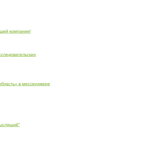
ошей компании!
сследовательских
область» в мессенджере
мыслящий"