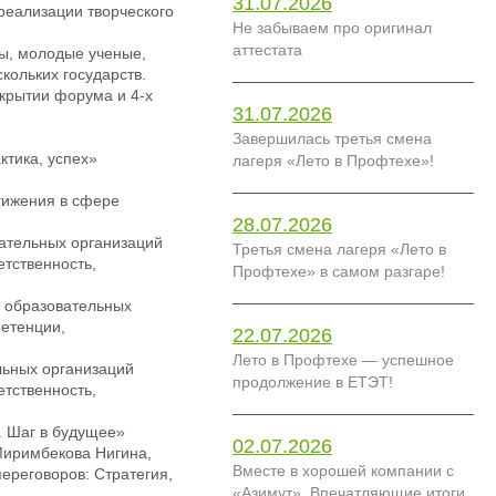
31.07.2026
реализации творческого
Не забываем про оригинал
аттестата
ты, молодые ученые,
кольких государств.
ткрытии форума и 4-х
31.07.2026
Завершилась третья смена
ктика, успех»
лагеря «Лето в Профтехе»!
тижения в сфере
28.07.2026
вательных организаций
Третья смена лагеря «Лето в
тственность,
Профтехе» в самом разгаре!
 образовательных
етенции,
22.07.2026
Лето в Профтехе — успешное
льных организаций
продолжение в ЕТЭТ!
тственность,
. Шаг в будущее»
02.07.2026
Миримбекова Нигина,
Вместе в хорошей компании с
ереговоров: Стратегия,
«Азимут». Впечатляющие итоги