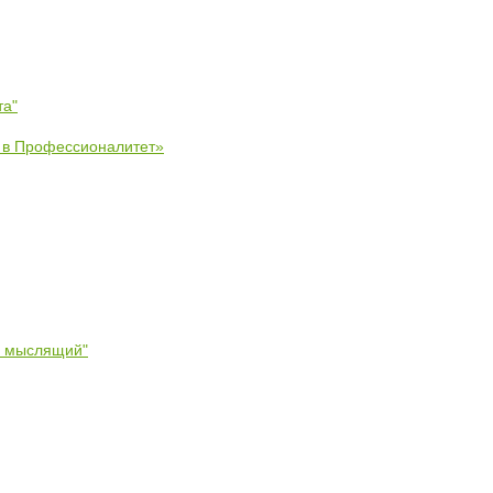
та"
е в Профессионалитет»
- мыслящий"