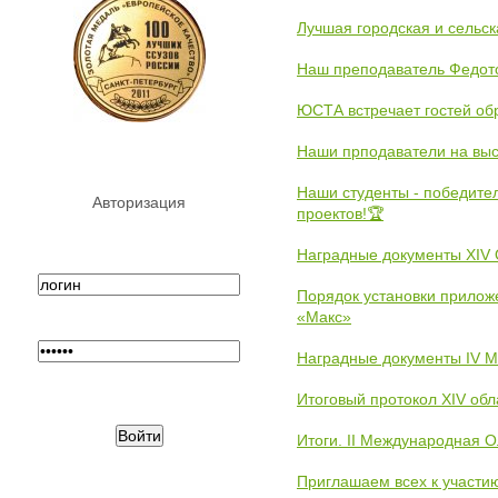
Лучшая городская и сельс
Наш преподаватель Федот
ЮСТА встречает гостей обр
Наши прподаватели на выс
Наши студенты - победите
Авторизация
проектов!🏆
Наградные документы XIV
Порядок установки прилож
«Макс»
Наградные документы IV 
Итоговый протокол XIV об
Итоги. II Международная 
Приглашаем всех к участи