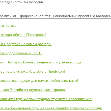
агодарность, вы молодцы!
рамках ФП Профессионалитет , национальный проект РФ Молодеж
 аттестата
 лагеря «Лето в Профтехе»!
 в Профтехе» в самом разгаре!
ное продолжение в ЕТЭТ!
и с «Азимут». Впечатляющие итоги учебного года
естивале успеха Уральского Профтеха!
открыл свои двери для самых любознательных!
ников Российских студенческих отрядов!
сийских студенческих отрядов стремится к завершению!
ла заключительная официальная линейка этого учебного года