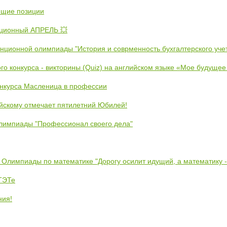
ющие позиции
ционный АПРЕЛЬ 💥
анционной олимпиады "История и соврменность бухгалтерского уче
ого конкурса - викторины (Quiz) на английском языке «Мое будуще
онкурса Масленица в профессии
йскому отмечает пятилетний Юбилей!
лимпиады "Профессионал своего дела"
 Олимпиады по математике "Дорогу осилит идущий, а математику 
ЕТЭТе
ния!