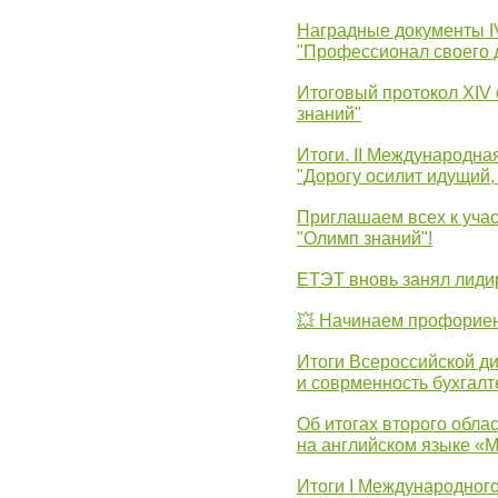
Наградные документы 
"Профессионал своего 
Итоговый протокол XIV
знаний"
Итоги. II Международн
"Дорогу осилит идущий,
Приглашаем всех к уча
"Олимп знаний"!
ЕТЭТ вновь занял лид
💥 Начинаем профорие
Итоги Всероссийской д
и соврменность бухгалт
Об итогах второго облас
на английском языке «
Итоги I Международног