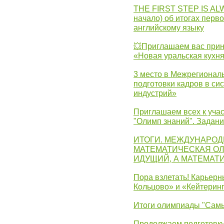
THE FIRST STEP IS AL
начало) об итогах перво
английскому языку
💥Приглашаем вас прин
«Новая уральская кухн
3 место в Межрегионал
подготовки кадров в с
индустрий»
Приглашаем всех к учас
"Олимп знаний". Задан
ИТОГИ. МЕЖДУНАРО
МАТЕМАТИЧЕСКАЯ ОЛ
ИДУЩИЙ, А МАТЕМАТ
Пора взлетать! Карьер
Кольцово» и «Кейтерин
Итоги олимпиады "Самы
Продолжаем подготовку