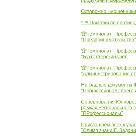
продукции и мороженог
Осторожно - мошенники
‼‼‼ Памятки по против
🏆Чемпионат "Професс
"Предпринимательство"
🏆Чемпионат "Професс
"Бухгалтерский учет"
🏆Чемпионат "Професс
"Администрирование от
Наградные документы 
"Профессионал своего 
Соревнования Юниоров 
рамках Регионального 
"ПРофессионалы"
Приглашаем всех к учас
"Олимп знаний". Задан