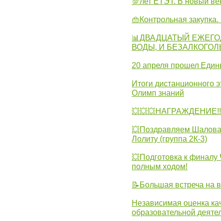
💯лет ЕТЭТ. В новый в
👜Контрольная закупка
📊ДВАДЦАТЫЙ ЕЖЕГО
ВОДЫ, И БЕЗАЛКОГО
20 апреля прошел Един
Итоги дистанционного э
Олимп знаний
💥💥💥НАГРАЖДЕНИЕ!!!
💥Поздравляем Шалова 
Лолиту (группа 2К-3)
💥Подготовка к финал
полным ходом!
📝Большая встреча на 
Независимая оценка ка
образовательной деятел