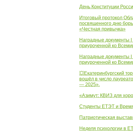
День Конституции Росс
Итоговый протокол Обла
посвященного дню борь
«Честная привычка»
Наградные документы I
приуроченной ко Всеми
Наградные документы I
приуроченной ко Всеми
💥Екатеринбургский тор
вошёл в число лауреат
— 2025».
«Азимут: КВИЗ для хор
Студенты ЕТЭТ и Врем
Патриотическая выста
Неделя психологии в Е