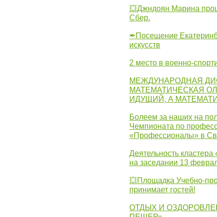
💥Джндоян Марина прош
Сбер.
✒Посещение Екатеринбу
искусств
2 место в военно-спорт
МЕЖДУНАРОДНАЯ ДИ
МАТЕМАТИЧЕСКАЯ ОЛ
ИДУЩИЙ, А МАТЕМАТ
Болеем за наших на пол
Чемпионата по професс
«Профессионалы» в Св
Деятельность кластера 
на заседании 13 февра
💥Площадка Учебно-про
принимает гостей!
ОТДЫХ И ОЗДОРОВЛЕ
ПЕЩЕР»