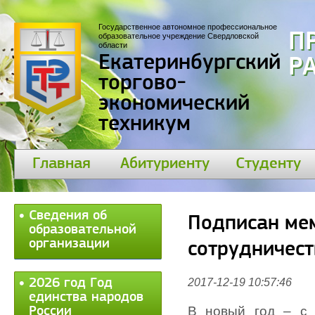
Государственное автономное профессиональное
П
образовательное учреждение Свердловской
области
Екатеринбургский
30
торгово-
экономический
техникум
Главная
Абитуриенту
Студенту
Сведения об
Подписан ме
образовательной
организации
сотрудничест
2026 год Год
2017-12-19 10:57:46
единства народов
В новый год – с
России