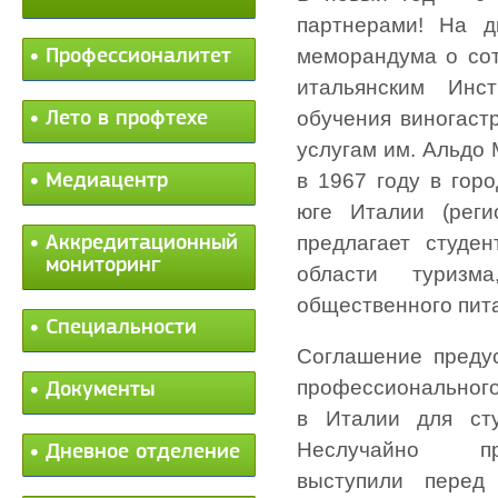
партнерами! На д
меморандума о со
Профессионалитет
итальянским Инст
обучения виногаст
Лето в профтехе
услугам им. Альдо
в 1967 году в гор
Медиацентр
юге Италии (реги
предлагает студе
Аккредитационный
мониторинг
области туризм
общественного пит
Специальности
Соглашение преду
профессионального
Документы
в Италии для сту
Неслучайно пр
Дневное отделение
выступили перед 