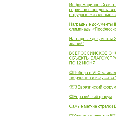
Информационный лист с
сервисов о предоставл
в трудные жизненные с
Наградные документы I
олимпиады «Профессио
Наградные документы X
знаний"
ВСЕРОССИЙСКОЕ ОН
ОБЪЕКТЫ БЛАГОУСТР
ПО 12 ИЮНЯ
💥Победа в VI Фестивал
творчества и искусства
👏💥Евразийский фору
💥Евразийский форум
Самые меткие стрелки Е
💥Участие студентов Е