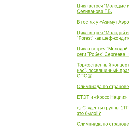
Цикл встреч "Молодые 
Селиванова Г.Б.
В гостях у «Азимут Аэр
Цикл встреч "Молодой и
"Forest" как шеф-кондит
Цикла встреч "Молодой 
сети "Робек" Сергеева Н
Торжественный концерт
нас", посвященный пра
СПО👏
Олимпиада по странов
ЕТЭТ и «Кросс Нации»
👉Студенты группы 1ТГу
это было‼❓
Олимпиада по странов