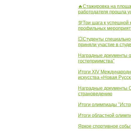
🔥Стажировка на площа
работодателя прошла у
💯Три шага к успешной 
профильных мероприят
💥Студенты специально
приняли участие в студ
Наградные документы о
гостеприимства"
Итоги XIV Международн
искусства «Новая Русск
Наградные документы 
страноведению
Итоги олимпиады "Исто
Итоги областной олимп
Яркое спортивное собы