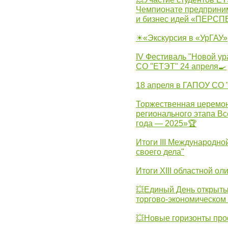
Чемпионате предпринима
и бизнес идей «ПЕРС
☀«Экскурсия в «УрГАУ»
IV Фестиваль "Новой ур
СО "ЕТЭТ" 24 апреля🍳
18 апреля в ГАПОУ СО
Торжественная церемон
регионального этапа Вс
года — 2025»🏆
Итоги III Международн
своего дела"
Итоги XIII областной о
💥Единый День открыты
торгово-экономическом 
💥Новые горизонты про