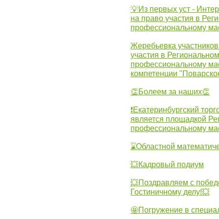
💡Из первых уст - Инте
на право участия в Рег
профессиональному ма
Жеребьевка участников 
участия в Регионально
профессиональному ма
компетенции "Поварско
👏Болеем за наших👏
❗Екатеринбургский торг
является площадкой Ре
профессиональному ма
⌛Областной математиче
💥Кадровый подиум
💥Поздравляем с побед
Гостиничному делу!💥
🤩Погружение в специа