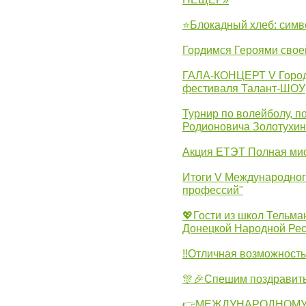
⭐Блокадный хлеб: симв
Гордимся Героями свое
ГАЛА-КОНЦЕРТ V Городс
фестиваля Талант-ШОУ
Турнир по волейболу, 
Родионовича Золотухи
Акция ЕТЭТ Полная мис
Итоги V Международног
профессий"
💖Гости из школ Тельма
Донецкой Народной Рес
‼Отличная возможность 
🎊🎉Спешим поздравит
👉МЕЖДУНАРОДНОМУ