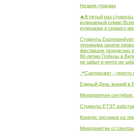
Неделя туризма
🔥В пятый раз студенты
кулинарный олимп Всер
кулинарии и сервису им
Студенты Екатеринбургс
техникума заняли перво
фестивале творческих 
80-летию Победы в Вел
не забыт и ничто не за
📍Санпросвет – просто 
Единый День знаний в 
Мероприятия сентября:
Студенты ЕТЭТ работаю
Конкурс рисунков на те
Мероприятие от Центр