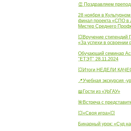
👏 Поздравляем препо
28 ноября в Культурном
финал проекта «СПО в Л
Мистер Среднего Проф
💥Вручение стипендий 
«За успехи в освоении
Обучающий семинар Ас
"ЕТЭТ" 28.11.2024
💥Итоги НЕДЕЛИ КАЧЕС
📍Учебная экскурсия -у
📖Гости из «УрГАУ»
🌺Встреча с представит
💥«Своя игра»💥
Бинарный урок: «Суд н