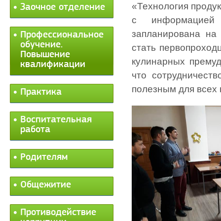
«Технология проду
Заочное отделение
с информацией 
запланирована на
Профессиональное
обучение.
стать первопроход
Повышение
кулинарных премуд
квалификации
что сотрудничеств
полезным для всех 
Практика
Воспитательная
работа
Родителям
Общежитие
Противодействие