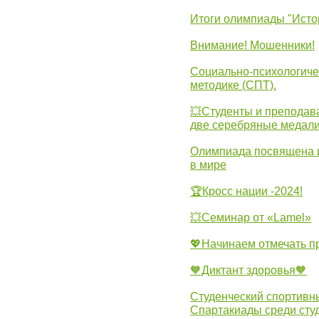
Итоги олимпиады "Исто
Внимание! Мошенники!
Социально-психологиче
методике (СПТ).
💥Студенты и преподав
две серебряные медали
Олимпиада посвящена и
в мире
🏆Кросс нации -2024!
💥Семинар от «Lamel»
💖Начинаем отмечать 
🧡Диктант здоровья🧡
Студенческий спортивны
Спартакиады среди сту