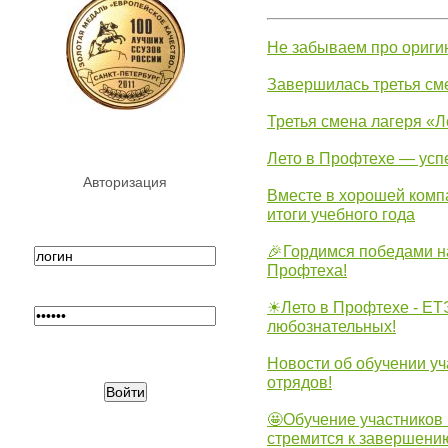
Не забываем про ориги
Завершилась третья см
Третья смена лагеря «Л
Лето в Профтехе — усп
Авторизация
Вместе в хорошей комп
итоги учебного года
🎉Гордимся победами н
Профтеха!
☀Лето в Профтехе - ЕТ
любознательных!
Новости об обучении уч
отрядов!
🤩Обучение участников 
стремится к завершени