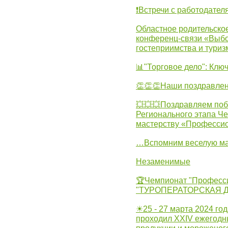
❗Встречи с работодател
Областное родительско
конференц-связи «Выбо
гостеприимства и туриз
📊"Торговое дело": Клю
👏👏👏Наши поздравлен
💥💥💥Поздравляем поб
Регионального этапа Ч
мастерству «Професси
…Вспомним веселую м
Незаменимые
🏆Чемпионат "Професс
"ТУРОПЕРАТОРСКАЯ 
☀25 - 27 марта 2024 год
проходил XXIV ежегодн