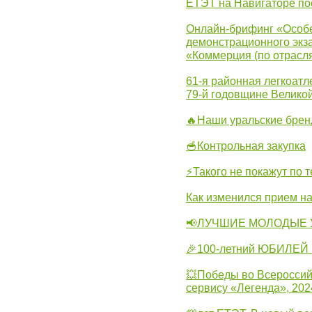
ЕТЭТ на Навигаторе по
Онлайн-брифинг «Особе
демонстрационного экза
«Коммерция (по отрасл
61-я районная легкоатл
79-й годовщине Велико
🔥Наши уральские бре
🥣Контрольная закупка
⚡Такого не покажут по т
Как изменился прием на
📢ЛУЧШИЕ МОЛОДЫЕ 
🎉100-летний ЮБИЛЕЙ 
💥Победы во Всероссий
сервису «Легенда», 202