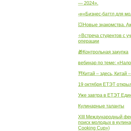
— 2024».
📣«Бизнес-баттл для м
💥Новые знакомства. А
⭐Встреча студентов с у
операции
🎁Контрольная закупка
вебинар по теме: «Нало
⛩Китай – здесь, Китай 
19 октября ЕТЭТ откры
Уже завтра в ЕТЭТ Еди
Кулинарные таланты
XIII Международный фес
поиск молодых в кулинар
Cooking Cup»)