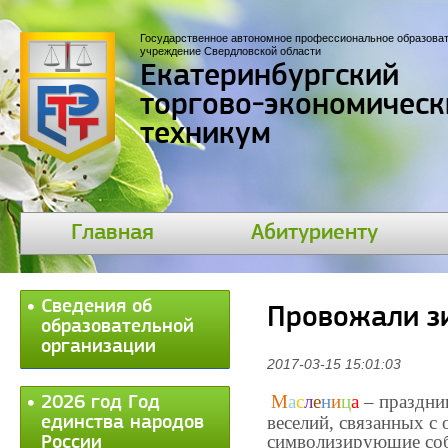
Государственное автономное профессиональное образова
учреждение Свердловской области
Екатеринбургский
торгово-экономическ
техникум
Главная
Абитуриенту
Сведения об
Провожали з
образовательной
организации
2017-03-15 15:01:03
М
а
с
л
е
н
и
ц
а
– праздни
2026 год Год
веселий, связанных с
единства народов
символизирующие собо
России