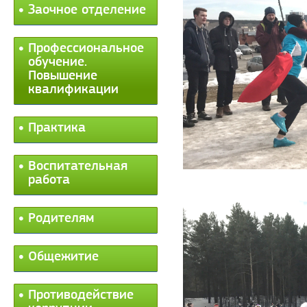
Заочное отделение
Профессиональное
обучение.
Повышение
квалификации
Практика
Воспитательная
работа
Родителям
Общежитие
Противодействие