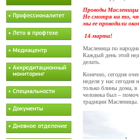
Проводы Масленицы 
Профессионалитет
Не смотря на то, чт
мы ее проводили ок
Лето в профтехе
14 марта!
Масленица по народн
Медиацентр
Каждый день этой неде
делать.
Аккредитационный
мониторинг
Конечно, сегодня оче
неделя у нас сегодня 
только блины дома, в
Специальности
человека был – помоч
традиции Масленицы
Документы
Дневное отделение