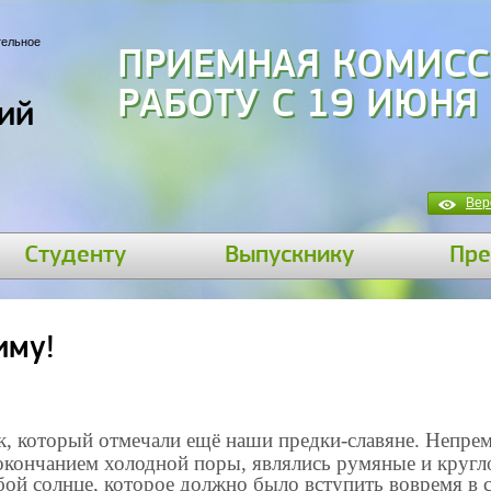
тельное
ПРИЕМНАЯ КОМИСС
РАБОТУ С 19 ИЮНЯ
ий
Вер
Студенту
Выпускнику
Пре
иму!
к, который отмечали ещё наши предки-славяне. Непре
 окончанием холодной поры, являлись румяные и круг
й солнце, которое должно было вступить вовремя в с