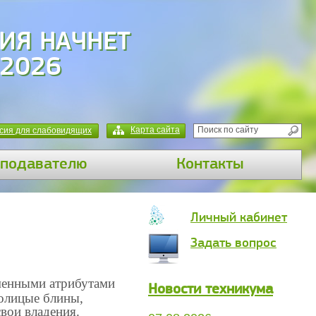
ИЯ НАЧНЕТ
 2026
Карта сайта
сия для слабовидящих
подавателю
Контакты
Личный кабинет
Задать вопрос
менными атрибутами
Новости техникума
лолицые блины,
вои владения.