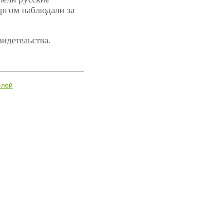
оргом наблюдали за
идетельства.
елей