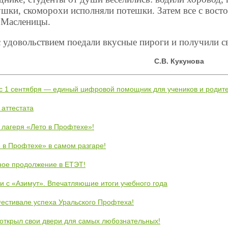
ушки, скоморохи исполняли потешки. Затем все с вост
о Масленицы.
с удовольствием поедали вкусные пироги и получили св
 Кукунова
 с 1 сентября — единый цифровой помощник для учеников и родит
 аттестата
 лагеря «Лето в Профтехе»!
 в Профтехе» в самом разгаре!
ное продолжение в ЕТЭТ!
и с «Азимут». Впечатляющие итоги учебного года
естивале успеха Уральского Профтеха!
открыл свои двери для самых любознательных!