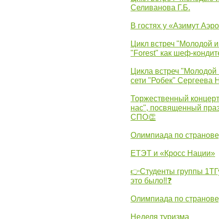
Селиванова Г.Б.
В гостях у «Азимут Аэр
Цикл встреч "Молодой и
"Forest" как шеф-кондит
Цикла встреч "Молодой 
сети "Робек" Сергеева Н
Торжественный концерт
нас", посвященный пра
СПО👏
Олимпиада по странов
ЕТЭТ и «Кросс Нации»
👉Студенты группы 1ТГу
это было‼❓
Олимпиада по странов
Неделя туризма