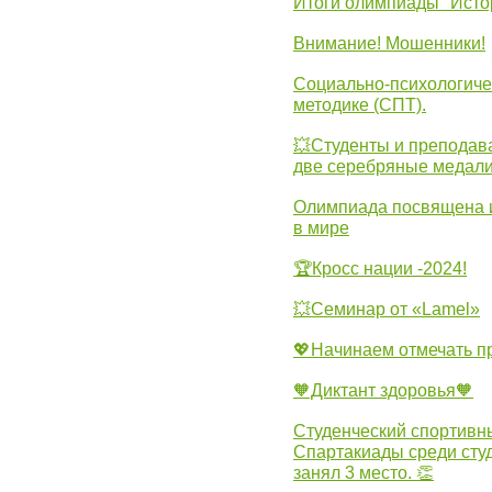
Итоги олимпиады "Исто
Внимание! Мошенники!
Социально-психологиче
методике (СПТ).
💥Студенты и преподав
две серебряные медали
Олимпиада посвящена и
в мире
🏆Кросс нации -2024!
💥Семинар от «Lamel»
💖Начинаем отмечать 
🧡Диктант здоровья🧡
Студенческий спортивны
Спартакиады среди сту
занял 3 место. 👏