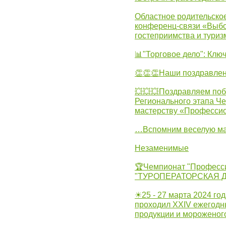
Областное родительско
конференц-связи «Выбо
гостеприимства и туриз
📊"Торговое дело": Клю
👏👏👏Наши поздравлен
💥💥💥Поздравляем поб
Регионального этапа Ч
мастерству «Професси
…Вспомним веселую м
Незаменимые
🏆Чемпионат "Професс
"ТУРОПЕРАТОРСКАЯ 
☀25 - 27 марта 2024 год
проходил XXIV ежегодн
продукции и мороженог