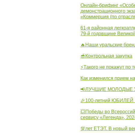
Онлайн-брифинг «Особе
демонстрационного экза
«Коммерция (по отрасл
61-я районная легкоатл
79-й годовщине Велико
🔥Наши уральские бре
🥣Контрольная закупка
⚡Такого не покажут по т
Как изменился прием на
📢ЛУЧШИЕ МОЛОДЫЕ 
🎉100-летний ЮБИЛЕЙ 
💥Победы во Всероссий
сервису «Легенда», 202
💯лет ЕТЭТ. В новый в