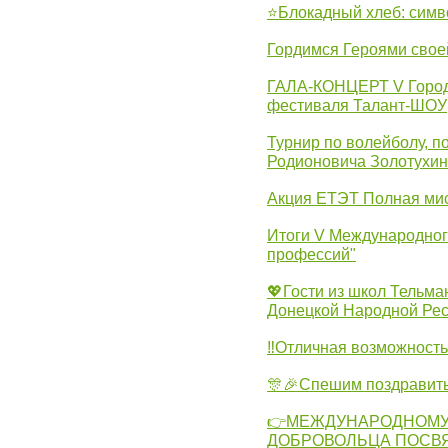
⭐Блокадный хлеб: симв
Гордимся Героями свое
ГАЛА-КОНЦЕРТ V Городс
фестиваля Талант-ШОУ
Турнир по волейболу, 
Родионовича Золотухи
Акция ЕТЭТ Полная мис
Итоги V Международног
профессий"
💖Гости из школ Тельма
Донецкой Народной Рес
‼Отличная возможность 
🎊🎉Спешим поздравит
👉МЕЖДУНАРОДНОМУ
ДОБРОВОЛЬЦА ПОСВ