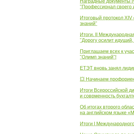
Наградные документы 
"Профессионал своего 
Итоговый протокол XIV
знаний"
Итоги. II Международн
"Дорогу осилит идущий,
Приглашаем всех к уча
"Олимп знаний"!
ЕТЭТ вновь занял лид
💥 Начинаем профорие
Итоги Всероссийской д
и соврменность бухгалт
Об итогах второго облас
на английском языке «
Итоги I Международног