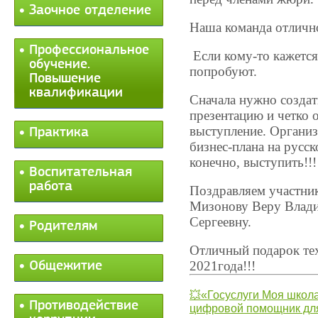
Заочное отделение
Наша команда отлично
Профессиональное
Если кому-то кажется,
обучение.
попробуют.
Повышение
квалификации
Сначала нужно создат
презентацию и четко 
выступление. Органи
Практика
бизнес-плана на русск
конечно, выступить!!!
Воспитательная
работа
Поздравляем участник
Мизонову Веру Влади
Сергеевну.
Родителям
Отличный подарок те
2021года!!!
Общежитие
💥«Госуслуги Моя школа
Противодействие
цифровой помощник для