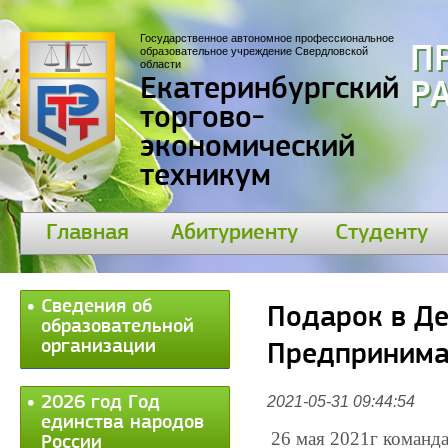
Государственное автономное профессиональное
П
образовательное учреждение Свердловской
области
Екатеринбургский
30
торгово-
экономический
техникум
Главная
Абитуриенту
Студенту
Сведения об
Подарок в Де
образовательной
организации
Предпринимат
2026 год Год
2021-05-31 09:44:54
единства народов
26 мая 2021г команд
России