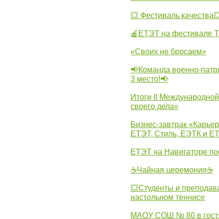
💥 Фестиваль качества
🍎ЕТЭТ на фестивале Т
«Своих не бросаем»
📢Команда военно-патр
3 место!📢
Итоги II Международн
своего дела»
Бизнес-завтрак «Карьер
ЕТЭТ, Стиль, ЕЭТК и ЕТ
ЕТЭТ на Навигаторе по
☕Чайная церемония☕
💥Студенты и преподав
настольном теннисе
МАОУ СОШ № 80 в гост