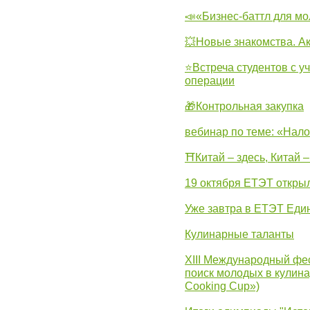
📣«Бизнес-баттл для м
💥Новые знакомства. А
⭐Встреча студентов с у
операции
🎁Контрольная закупка
вебинар по теме: «Нало
⛩Китай – здесь, Китай 
19 октября ЕТЭТ откры
Уже завтра в ЕТЭТ Еди
Кулинарные таланты
XIII Международный фес
поиск молодых в кулинар
Cooking Cup»)