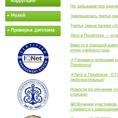
коррупции
Не забываем про ориги
Музей
Завершилась третья см
Третья смена лагеря «Л
Проверка диплома
Лето в Профтехе — усп
Вместе в хорошей комп
итоги учебного года
🎉Гордимся победами н
Профтеха!
☀Лето в Профтехе - ЕТ
любознательных!
Новости об обучении уч
отрядов!
🤩Обучение участников 
стремится к завершени