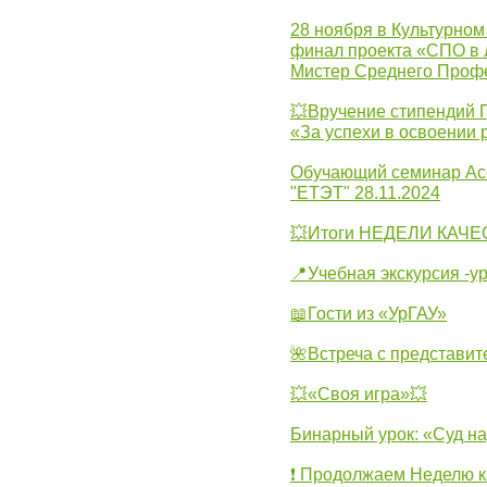
28 ноября в Культурном
финал проекта «СПО в Л
Мистер Среднего Проф
💥Вручение стипендий 
«За успехи в освоении
Обучающий семинар Ас
"ЕТЭТ" 28.11.2024
💥Итоги НЕДЕЛИ КАЧЕС
📍Учебная экскурсия -у
📖Гости из «УрГАУ»
🌺Встреча с представит
💥«Своя игра»💥
Бинарный урок: «Суд н
❗ Продолжаем Неделю к