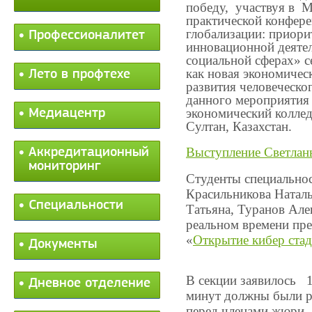
победу,
участвуя в
М
практической конфер
глобализации: приори
Профессионалитет
инновационной деятел
социальной сферах» с
как новая экономичес
Лето в профтехе
развития человеческо
данного мероприятия
экономический колле
Медиацентр
Султан, Казахстан.
Выступление Светла
Аккредитационный
мониторинг
Студенты специально
Красильникова Наталь
Специальности
Татьяна, Туранов Але
реальном времени пр
«
Открытие кибер ст
Документы
В секции заявилось 1
Дневное отделение
минут должны были р
перед членами жюри.