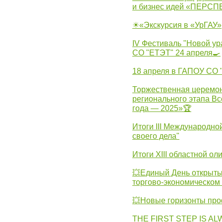
и бизнес идей «ПЕРС
☀«Экскурсия в «УрГАУ»
IV Фестиваль "Новой ур
СО "ЕТЭТ" 24 апреля🍳
18 апреля в ГАПОУ СО
Торжественная церемон
регионального этапа Вс
года — 2025»🏆
Итоги III Международн
своего дела"
Итоги XIII областной о
💥Единый День открыты
торгово-экономическом 
💥Новые горизонты про
THE FIRST STEP IS AL