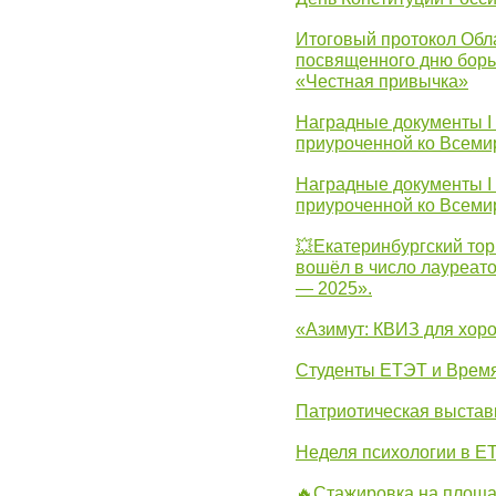
Итоговый протокол Обла
посвященного дню борь
«Честная привычка»
Наградные документы I
приуроченной ко Всеми
Наградные документы I
приуроченной ко Всеми
💥Екатеринбургский тор
вошёл в число лауреат
— 2025».
«Азимут: КВИЗ для хор
Студенты ЕТЭТ и Врем
Патриотическая выста
Неделя психологии в Е
🔥Стажировка на площа