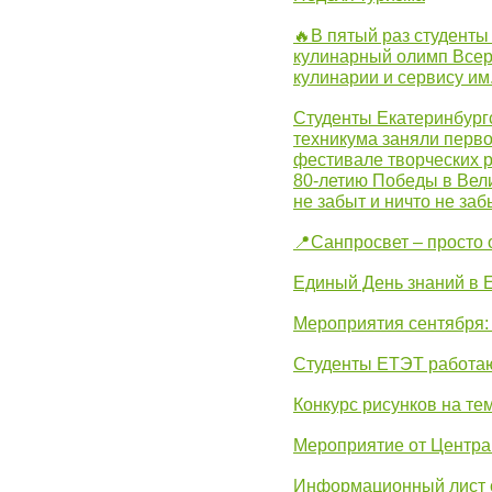
🔥В пятый раз студенты
кулинарный олимп Всер
кулинарии и сервису им
Студенты Екатеринбургс
техникума заняли перво
фестивале творческих 
80-летию Победы в Вел
не забыт и ничто не за
📍Санпросвет – просто 
Единый День знаний в 
Мероприятия сентября:
Студенты ЕТЭТ работаю
Конкурс рисунков на те
Мероприятие от Центр
Информационный лист с