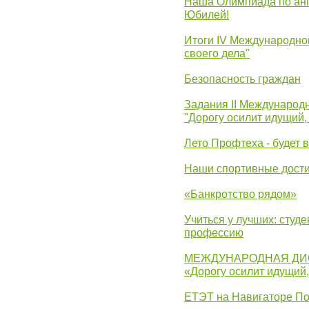
Наша Олимпиада по анг
Юбилей!
Итоги IV Международн
своего дела"
Безопасность граждан
Задания II Международ
"Дорогу осилит идущий,
Лето Профтеха - будет 
Наши спортивные дост
«Банкротство рядом»
Учиться у лучших: студ
профессию
МЕЖДУНАРОДНАЯ ДИ
«Дорогу осилит идущий
ЕТЭТ на Навигаторе П