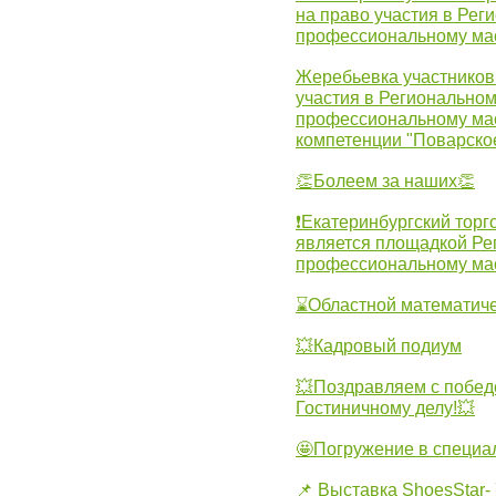
на право участия в Рег
профессиональному ма
Жеребьевка участников 
участия в Регионально
профессиональному ма
компетенции "Поварско
👏Болеем за наших👏
❗Екатеринбургский торг
является площадкой Ре
профессиональному ма
⌛Областной математиче
💥Кадровый подиум
💥Поздравляем с побед
Гостиничному делу!💥
🤩Погружение в специа
📌 Выставка ShoesStar- 