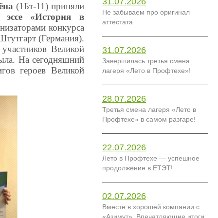
31.07.2026
ёна
(1Бт-11) приняли
Не забываем про оригинал
 эссе «История в
аттестата
анизаторами конкурса
 Штутгарт (Германия).
 участников Великой
31.07.2026
тыла. На сегодняшний
Завершилась третья смена
игов героев Великой
лагеря «Лето в Профтехе»!
28.07.2026
Третья смена лагеря «Лето в
Профтехе» в самом разгаре!
22.07.2026
Лето в Профтехе — успешное
продолжение в ЕТЭТ!
02.07.2026
Вместе в хорошей компании с
«Азимут». Впечатляющие итоги