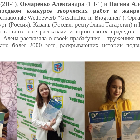
(2П-1),
Овчаренко Александра
(1П-1) и
Пагина Ал
ародном конкурсе творческих работ в жанре
ternationale
Wettbewerb
"
Geschichte
in
Biografien
"). Орг
рг (Россия), Казань (Россия, республика Татарстан) и
 в своих эссе рассказали истории своих прадедов -
 Алена рассказала о своей прабабушке – труженике 
дано более 2000 эссе, раскрывающих истории подв
.