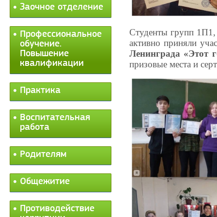
Заочное отделение
Студенты групп 1П1, 1
Профессиональное
активно приняли уча
обучение.
Ленинграда «Этот г
Повышение
квалификации
призовые места и сер
Практика
Воспитательная
работа
Родителям
Общежитие
Противодействие