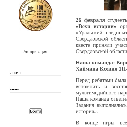
26 февраля
студент
«Вехи истории»
орг
«Уральский следопы
Свердловской облас
квесте приняли уча
Свердловской области 
Авторизация
Наша команда:
Вор
Хаймина Ксения 1П-
Перед ребятами была 
вспомнить и восста
мультимедийного парк
Наша команда ответил
Задания выполнялись
история».
В конце игры всех