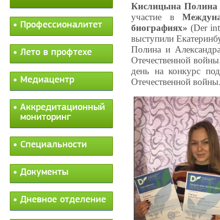
Кислицына Полина
участие
в
Междун
Профессионалитет
биографиях»
(
Der
in
выступили Екатеринбу
Полина и Александра
Лето в профтехе
Отечественной войны.
день на конкурс по
Медиацентр
Отечественной войны
Аккредитационный
мониторинг
Специальности
Документы
Дневное отделение