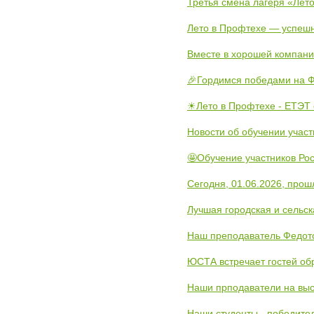
Третья смена лагеря «Лето
Лето в Профтехе — успеш
Вместе в хорошей компани
🎉Гордимся победами на Ф
☀Лето в Профтехе - ЕТЭТ 
Новости об обучении участ
🤩Обучение участников Рос
Сегодня, 01.06.2026, прош
Лучшая городская и сельс
Наш преподаватель Федот
ЮСТА встречает гостей обр
Наши прподаватели на выс
Наши студенты - победите