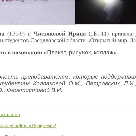
на
(1Рс-9) и
Чистяковой Ирина
(1Бт-11) приняли 
и студентов Свердловской области «Открытый мир. За 
то в номинации
«Плакат, рисунок, коллаж».
рность преподавателям, которые поддерживал
тудентам Колпаковой О.М., Петровских Л.И.,
., Феоктистовой В.И.
 аттестата
 лагеря «Лето в Профтехе»!