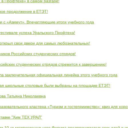
 в Профтехе» в самом разгаре!
ное продолжение в ЕТЭТ!
и с «Азимут». Впечатляющие итоги учебного года
естивале успеха Уральского Профтеха!
открыл свои двери для самых любознательных!
ников Российских студенческих отрядов!
сийских студенческих отрядов стремится к завершению!
ла заключительная официальная линейка этого учебного года
кая школьные столовые были выбраны на площадке ЕТЭТ!
ова Татьяна Николаевна
азовательного кластера «Туризм и гостеприимство»: квиз для хор
тавке "Хим ТЕХ УРАЛ"
ли 10-го межрегионального Форума предпринимательских идей и и