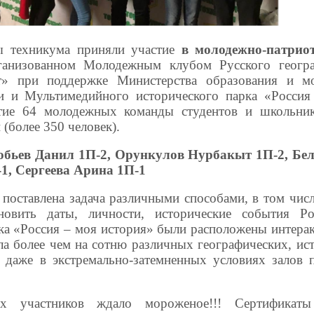
ы техникума приняли участие
в молодежно-патрио
анизованном Молодежным клубом Русского геогра
т» при поддержке Министерства образования и м
ти и Мультимедийного исторического парка «Росси
стие 64 молодежных команды студентов и школьник
(более 350 человек).
обьев Данил 1П-2, Орункулов Нурбакыт 1П-2, Бел
1, Сергеева Арина 1П-1
поставлена задача различными способами, в том чис
новить даты, личности, исторические события Р
а «Россия – моя история» были расположены интерак
а более чем на сотню различных географических, ис
 даже в экстремально-затемненных условиях залов 
 участников ждало мороженое!!! Сертификаты 