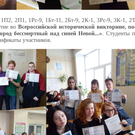
П2, 2П1, 1Рс-9, 1Бт-11, 2Бт-9, 2К-1, 3Рс-9, 3К-1, 2Т
стие во
Всероссийской исторической викторине, п
ород бессмертный над синей Невой...»
. Студенты 
тификаты участников.