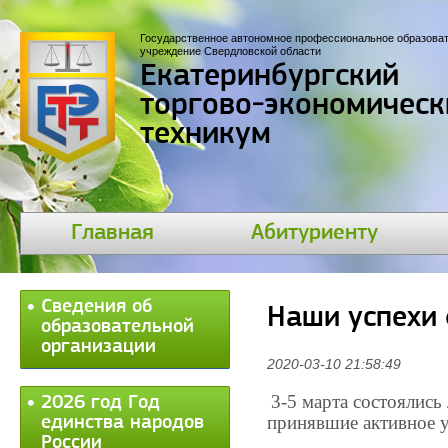
Государственное автономное профессиональное образова
учреждение Свердловской области
Екатеринбургский
торгово-экономическ
техникум
Главная
Абитуриенту
Сведения об
Наши успехи
образовательной
организации
2020-03-10 21:58:49
3-5 марта состоялись
2026 год Год
принявшие активное у
единства народов
России