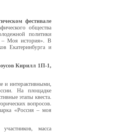
тическом фестивале
фического общества
олодежной политики
я – Моя история».
В
ов Екатеринбурга и
оусов Кирилл 1П-1,
ле и интерактивными,
оссии. На площадке
тивные этапы квеста.
торических вопросов.
парка «Россия – моя
участников, масса