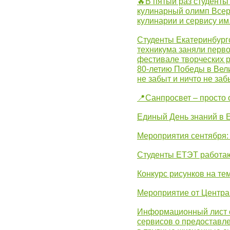
🔥В пятый раз студенты
кулинарный олимп Всер
кулинарии и сервису им
Студенты Екатеринбургс
техникума заняли перво
фестивале творческих 
80-летию Победы в Вел
не забыт и ничто не за
📍Санпросвет – просто 
Единый День знаний в 
Мероприятия сентября:
Студенты ЕТЭТ работаю
Конкурс рисунков на те
Мероприятие от Центр
Информационный лист с
сервисов о предоставл