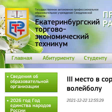
Государственное автономное профессиональное
П
образовательное учреждение Свердловской
области
Екатеринбургский
30
торгово-
экономический
техникум
Главная
Абитуриенту
Студенту
Сведения об
III место в с
образовательной
организации
волейболу
2026 год Год
2021-12-22 12:55:29
единства народов
России