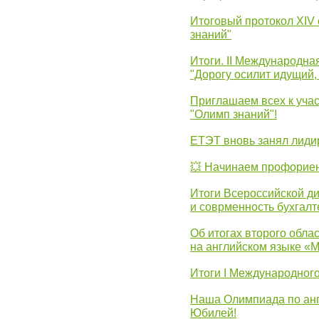
Итоговый протокол XIV
знаний"
Итоги. II Международн
"Дорогу осилит идущий,
Приглашаем всех к уча
"Олимп знаний"!
ЕТЭТ вновь занял лид
💥 Начинаем профорие
Итоги Всероссийской д
и соврменность бухгалт
Об итогах второго облас
на английском языке «
Итоги I Международног
Наша Олимпиада по анг
Юбилей!