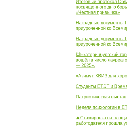
Итоговый протокол Обла
посвященного дню борь
«Честная привычка»
Наградные документы I
приуроченной ко Всеми
Наградные документы I
приуроченной ко Всеми
💥Екатеринбургский тор
вошёл в число лауреат
— 2025».
«Азимут: КВИЗ для хор
Студенты ЕТЭТ и Врем
Патриотическая выста
Неделя психологии в Е
🔥Стажировка на площа
работодателя прошла у