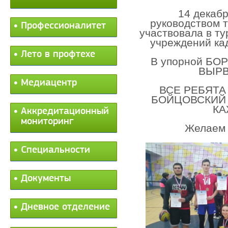
14 декаб
руководством т
Профессионалитет
участвовала в ту
учреждений ка
Лето в профтехе
В упорной Б
ВЫРВ
Медиацентр
ВСЕ РЕБЯТ
БОЙЦОВСКИЙ 
КА
Аккредитационный
мониторинг
Желаем 
Специальности
Документы
Дневное отделение