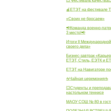
💥 Фестиваль качества
🍎ЕТЭТ на фестивале Т
«Своих не бросаем»
📢Команда военно-патр
3 место!📢
Итоги II Международн
своего дела»
Бизнес-завтрак «Карьер
ЕТЭТ, Стиль, ЕЭТК и ЕТ
ЕТЭТ на Навигаторе по
☕Чайная церемония☕
💥Студенты и преподав
настольном теннисе
МАОУ СОШ № 80 в гост
ПОЛЕЗНАЯ ВСТРЕЧА