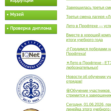
коррупции
Завершилась третья см
Музей
Третья смена лагеря «Л
Лето в Профтехе — усп
Проверка диплома
Вместе в хорошей комп
итоги учебного года
🎉Гордимся победами н
Профтеха!
☀Лето в Профтехе - ЕТ
любознательных!
Новости об обучении уч
отрядов!
🤩Обучение участников 
стремится к завершени
Сегодня, 01.06.2026, 
линейка этого учебного 