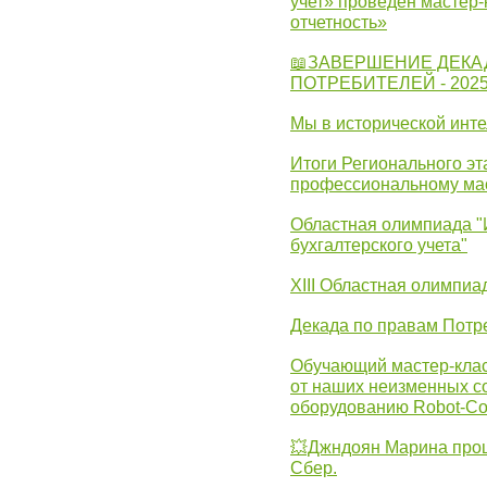
учет» проведен мастер-
отчетность»
📖ЗАВЕРШЕНИЕ ДЕКА
ПОТРЕБИТЕЛЕЙ - 202
Мы в исторической инте
Итоги Регионального эт
профессиональному ма
Областная олимпиада "
бухгалтерского учета"
XIII Областная олимпиа
Декада по правам Потре
Обучающий мастер-клас
от наших неизменных с
оборудованию Robot-C
💥Джндоян Марина прош
Сбер.