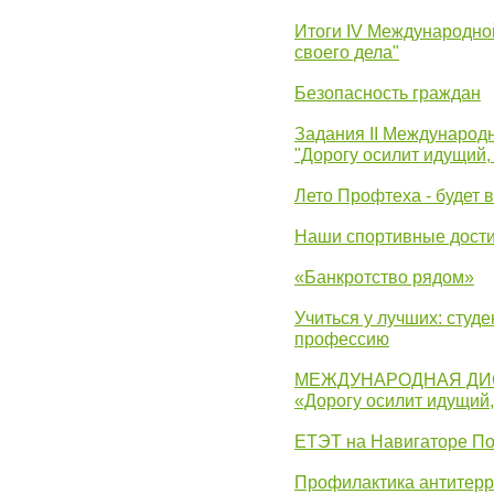
Итоги IV Международн
своего дела"
Безопасность граждан
Задания II Международ
"Дорогу осилит идущий,
Лето Профтеха - будет 
Наши спортивные дост
«Банкротство рядом»
Учиться у лучших: студ
профессию
МЕЖДУНАРОДНАЯ ДИ
«Дорогу осилит идущий
ЕТЭТ на Навигаторе П
Профилактика антитерр