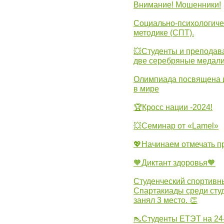
Внимание! Мошенники!
Социально-психологиче
методике (СПТ).
💥Студенты и преподав
две серебряные медали
Олимпиада посвящена и
в мире
🏆Кросс нации -2024!
💥Семинар от «Lamel»
💖Начинаем отмечать 
🧡Диктант здоровья🧡
Студенческий спортивны
Спартакиады среди сту
занял 3 место. 👏
👠Студенты ЕТЭТ на 24