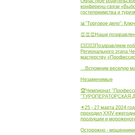
Областное родительско
конференц-связи «Выбо
гостеприимства и туриз
📊"Торговое дело": Клю
👏👏👏Наши поздравлен
💥💥💥Поздравляем поб
Регионального этапа Ч
мастерству «Професси
…Вспомним веселую м
Незаменимые
🏆Чемпионат "Професс
"ТУРОПЕРАТОРСКАЯ 
☀25 - 27 марта 2024 год
проходил XXIV ежегодн
продукции и мороженог
Осторожно - мошенники