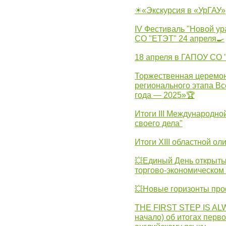
☀«Экскурсия в «УрГАУ»
IV Фестиваль "Новой ур
СО "ЕТЭТ" 24 апреля🍳
18 апреля в ГАПОУ СО
Торжественная церемон
регионального этапа Вс
года — 2025»🏆
Итоги III Международн
своего дела"
Итоги XIII областной о
💥Единый День открыты
торгово-экономическом 
💥Новые горизонты про
THE FIRST STEP IS AL
начало) об итогах перво