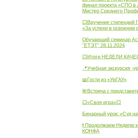
финал проекта «СПО в Л
Мистер Среднего Проф
💥Вручение стипендий 
«За успехи в освоении
Обучающий семинар Ас
"ЕТЭТ" 28.11.2024
💥Итоги НЕДЕЛИ КАЧЕС
📍Учебная экскурсия -у
📖Гости из «УрГАУ»
🌺Встреча с представит
💥«Своя игра»💥
Бинарный урок: «Суд н
❗ Продолжаем Неделю к
КОНФА