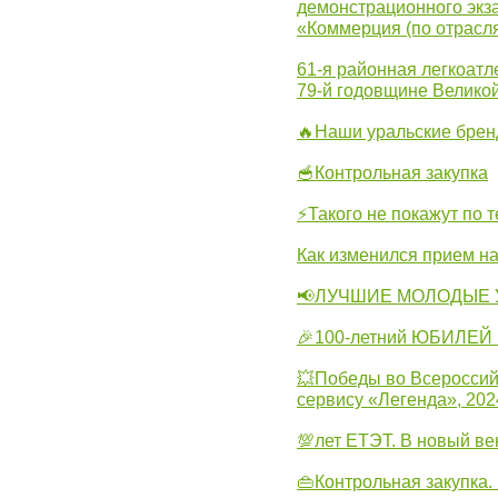
демонстрационного экза
«Коммерция (по отрасл
61-я районная легкоатл
79-й годовщине Велико
🔥Наши уральские бре
🥣Контрольная закупка
⚡Такого не покажут по т
Как изменился прием на
📢ЛУЧШИЕ МОЛОДЫЕ 
🎉100-летний ЮБИЛЕЙ 
💥Победы во Всероссий
сервису «Легенда», 202
💯лет ЕТЭТ. В новый в
👜Контрольная закупка