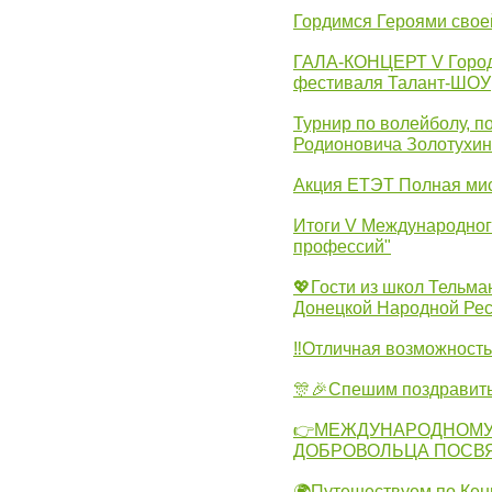
Гордимся Героями свое
ГАЛА-КОНЦЕРТ V Городс
фестиваля Талант-ШОУ
Турнир по волейболу, 
Родионовича Золотухи
Акция ЕТЭТ Полная мис
Итоги V Международног
профессий"
💖Гости из школ Тельма
Донецкой Народной Рес
‼Отличная возможность 
🎊🎉Спешим поздравит
👉МЕЖДУНАРОДНОМУ
ДОБРОВОЛЬЦА ПОСВ
🌍Путешествуем по Кен