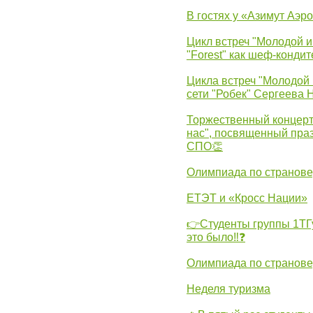
В гостях у «Азимут Аэр
Цикл встреч "Молодой и
"Forest" как шеф-кондит
Цикла встреч "Молодой 
сети "Робек" Сергеева Н
Торжественный концерт
нас", посвященный пра
СПО👏
Олимпиада по странов
ЕТЭТ и «Кросс Нации»
👉Студенты группы 1ТГу
это было‼❓
Олимпиада по странов
Неделя туризма