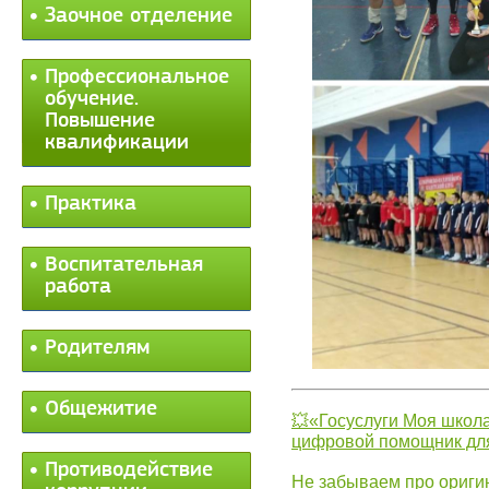
Заочное отделение
Профессиональное
обучение.
Повышение
квалификации
Практика
Воспитательная
работа
Родителям
Общежитие
💥«Госуслуги Моя школа
цифровой помощник для
Противодействие
Не забываем про ориги