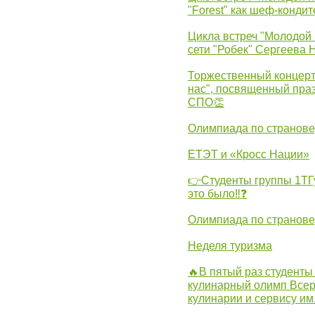
"Forest" как шеф-кондит
Цикла встреч "Молодой 
сети "Робек" Сергеева Н
Торжественный концерт
нас", посвященный пра
СПО👏
Олимпиада по странов
ЕТЭТ и «Кросс Нации»
👉Студенты группы 1ТГу
это было‼❓
Олимпиада по странов
Неделя туризма
🔥В пятый раз студенты
кулинарный олимп Всер
кулинарии и сервису им