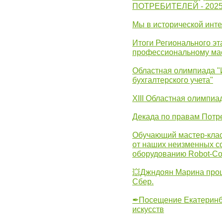
ПОТРЕБИТЕЛЕЙ - 202
Мы в исторической инте
Итоги Регионального эт
профессиональному ма
Областная олимпиада "
бухгалтерского учета"
XIII Областная олимпиа
Декада по правам Потре
Обучающий мастер-клас
от наших неизменных с
оборудованию Robot-C
💥Джндоян Марина прош
Сбер.
✒Посещение Екатеринбу
искусств