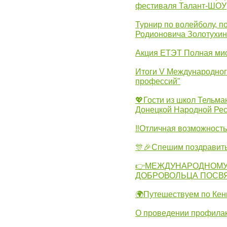
фестиваля Талант-ШОУ
Турнир по волейболу, 
Родионовича Золотухи
Акция ЕТЭТ Полная мис
Итоги V Международног
профессий"
💖Гости из школ Тельма
Донецкой Народной Рес
‼Отличная возможность 
🎊🎉Спешим поздравит
👉МЕЖДУНАРОДНОМУ
ДОБРОВОЛЬЦА ПОСВ
🌍Путешествуем по Кен
О проведении профилак