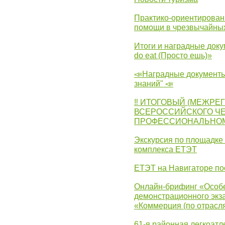
Практико-ориентирован
помощи в чрезвычайных
Итоги и наградные доку
do eat (Просто ешь)»
📣Наградные документы
знаний" 📣
‼ ИТОГОВЫЙ (МЕЖРЕ
ВСЕРОССИЙСКОГО Ч
ПРОФЕССИОНАЛЬНОМУ 
Экскурсия по площадке
комплекса ЕТЭТ
ЕТЭТ на Навигаторе по
Онлайн-брифинг «Особе
демонстрационного экза
«Коммерция (по отрасл
61-я районная легкоатл