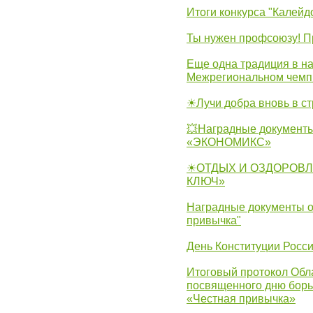
Итоги конкурса "Калейд
Ты нужен профсоюзу! П
Еще одна традиция в на
Межрегиональном чемп
☀Лучи добра вновь в с
💥Наградные документы
«ЭКОНОМИКС»
☀ОТДЫХ И ОЗДОРОВЛ
КЛЮЧ»
Наградные документы о
привычка"
День Конституции Росс
Итоговый протокол Обла
посвященного дню борь
«Честная привычка»