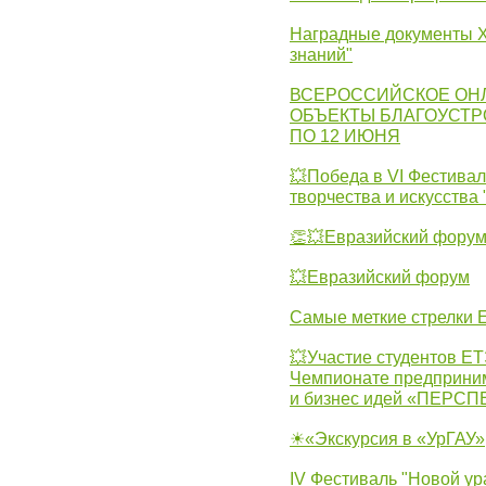
Наградные документы X
знаний"
ВСЕРОССИЙСКОЕ ОН
ОБЪЕКТЫ БЛАГОУСТР
ПО 12 ИЮНЯ
💥Победа в VI Фестивал
творчества и искусства
👏💥Евразийский фору
💥Евразийский форум
Самые меткие стрелки Е
💥Участие студентов Е
Чемпионате предпринима
и бизнес идей «ПЕРС
☀«Экскурсия в «УрГАУ»
IV Фестиваль "Новой ур