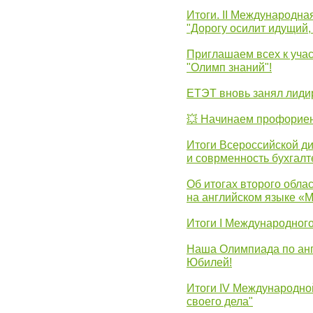
Итоги. II Международн
"Дорогу осилит идущий,
Приглашаем всех к уча
"Олимп знаний"!
ЕТЭТ вновь занял лид
💥 Начинаем профорие
Итоги Всероссийской д
и соврменность бухгалт
Об итогах второго облас
на английском языке «
Итоги I Международног
Наша Олимпиада по анг
Юбилей!
Итоги IV Международн
своего дела"