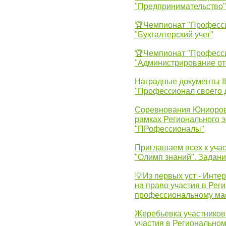
"Предпринимательство"
🏆Чемпионат "Професс
"Бухгалтерский учет"
🏆Чемпионат "Професс
"Администрирование от
Наградные документы 
"Профессионал своего 
Соревнования Юниоров 
рамках Регионального 
"ПРофессионалы"
Приглашаем всех к учас
"Олимп знаний". Задан
💡Из первых уст - Инте
на право участия в Рег
профессиональному ма
Жеребьевка участников 
участия в Регионально