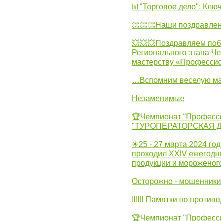
📊"Торговое дело": Клю
👏👏👏Наши поздравлен
💥💥💥Поздравляем поб
Регионального этапа Ч
мастерству «Професси
…Вспомним веселую м
Незаменимые
🏆Чемпионат "Професс
"ТУРОПЕРАТОРСКАЯ 
☀25 - 27 марта 2024 год
проходил XXIV ежегодн
продукции и мороженог
Осторожно - мошенники
‼‼‼ Памятки по против
🏆Чемпионат "Професс