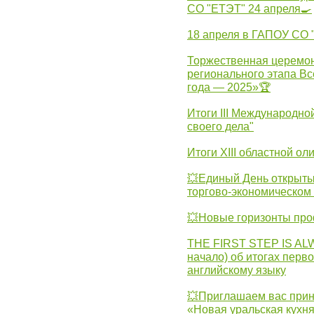
СО "ЕТЭТ" 24 апреля🍳
18 апреля в ГАПОУ СО
Торжественная церемон
регионального этапа Вс
года — 2025»🏆
Итоги III Международн
своего дела"
Итоги XIII областной о
💥Единый День открыты
торгово-экономическом 
💥Новые горизонты про
THE FIRST STEP IS AL
начало) об итогах перво
английскому языку
💥Приглашаем вас прин
«Новая уральская кухн