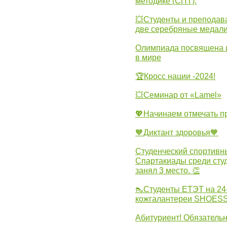
методике (СПТ).
💥Студенты и преподав
две серебряные медали
Олимпиада посвящена и
в мире
🏆Кросс нации -2024!
💥Семинар от «Lamel»
💖Начинаем отмечать 
🧡Диктант здоровья🧡
Студенческий спортивны
Спартакиады среди сту
занял 3 место. 👏
👠Студенты ЕТЭТ на 24
кожгалантереи SHOES
Абитуриент! Обязательн