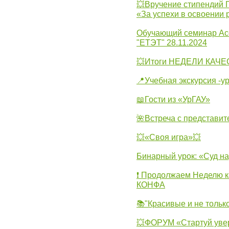
💥Вручение стипендий 
«За успехи в освоении
Обучающий семинар Ас
"ЕТЭТ" 28.11.2024
💥Итоги НЕДЕЛИ КАЧЕС
📍Учебная экскурсия -у
📖Гости из «УрГАУ»
🌺Встреча с представит
💥«Своя игра»💥
Бинарный урок: «Суд н
❗ Продолжаем Неделю к
КОНФА
📚"Красивые и не тольк
💥ФОРУМ «Стартуй уве