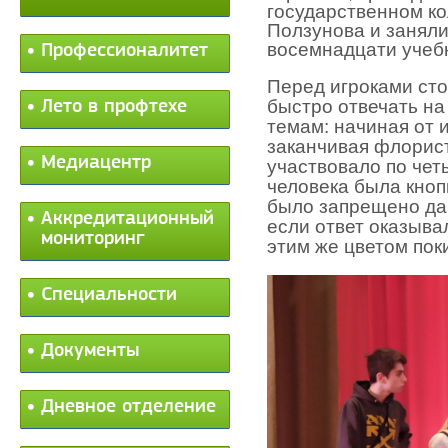
государственном к
Ползунова и заняли
восемнадцати учеб
Профессионалитет
Перед игроками сто
быстро отвечать на
Лето в профтехе
темам: начиная от 
заканчивая флорист
Медиацентр
участвовало по чет
человека была кноп
было запрещено дав
Аккредитационный
если ответ оказыва
мониторинг
этим же цветом поки
Специальности
Документы
Дневное отделение