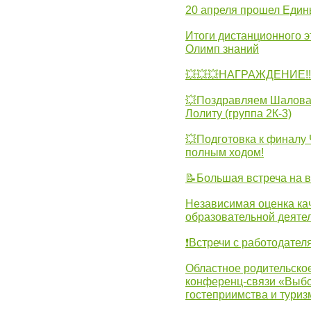
20 апреля прошел Един
Итоги дистанционного э
Олимп знаний
💥💥💥НАГРАЖДЕНИЕ!!!
💥Поздравляем Шалова 
Лолиту (группа 2К-3)
💥Подготовка к финал
полным ходом!
📝Большая встреча на 
Независимая оценка ка
образовательной деятел
❗Встречи с работодател
Областное родительско
конференц-связи «Выбо
гостеприимства и туриз