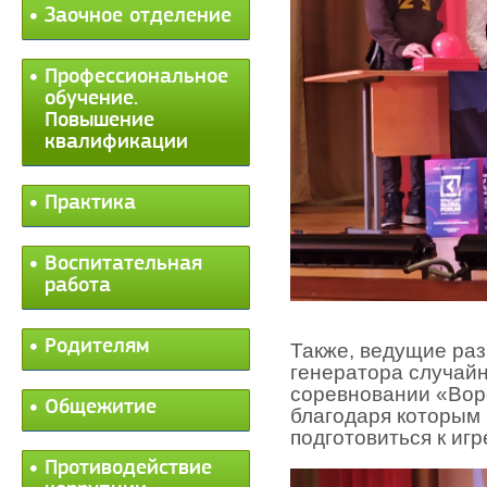
Заочное отделение
Профессиональное
обучение.
Повышение
квалификации
Практика
Воспитательная
работа
Родителям
Также, ведущие ра
генератора случайн
соревновании «Вор
Общежитие
благодаря которым 
подготовиться к иг
Противодействие