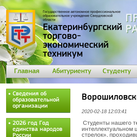
Государственное автономное профессиональное
П
образовательное учреждение Свердловской
области
Екатеринбургский
30
торгово-
экономический
техникум
Главная
Абитуриенту
Студенту
Сведения об
Ворошиловск
образовательной
организации
2020-02-18 12:03:41
Студенты нашего т
2026 год Год
интеллектуальном 
единства народов
стрелок», проходив
России