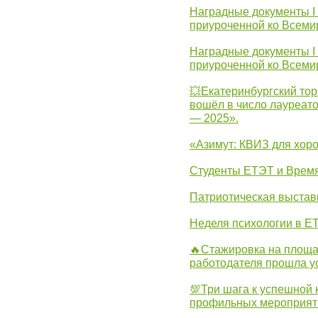
Наградные документы I
приуроченной ко Всеми
Наградные документы I
приуроченной ко Всеми
💥Екатеринбургский тор
вошёл в число лауреат
— 2025».
«Азимут: КВИЗ для хор
Студенты ЕТЭТ и Врем
Патриотическая выста
Неделя психологии в Е
🔥Стажировка на площа
работодателя прошла у
💯Три шага к успешной 
профильных мероприят