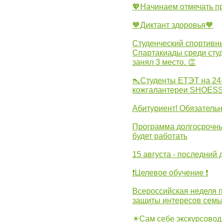
💖Начинаем отмечать 
🧡Диктант здоровья🧡
Студенческий спортивны
Спартакиады среди сту
занял 3 место. 👏
👠Студенты ЕТЭТ на 24
кожгалантереи SHOES
Абитуриент! Обязательн
Программа долгосрочных
будет работать
15 августа - последний 
❗Целевое обучение ❗
Всероссийская неделя 
защиты интересов семь
☀Сам себе экскурсовод