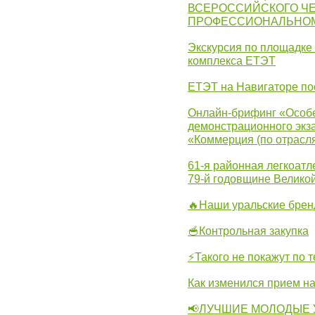
ВСЕРОССИЙСКОГО Ч
ПРОФЕССИОНАЛЬНОМУ 
Экскурсия по площадке
комплекса ЕТЭТ
ЕТЭТ на Навигаторе по
Онлайн-брифинг «Особе
демонстрационного экза
«Коммерция (по отрасл
61-я районная легкоатл
79-й годовщине Велико
🔥Наши уральские бре
🥣Контрольная закупка
⚡Такого не покажут по т
Как изменился прием на
📢ЛУЧШИЕ МОЛОДЫЕ 