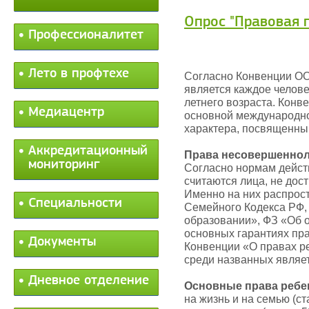
Опрос "Правовая 
Профессионалитет
Лето в профтехе
Согласно Конвенции ОО
является каждое челове
летнего возраста. Конв
Медиацентр
основной международно
характера, посвященны
Аккредитационный
Права несовершеннол
мониторинг
Согласно нормам дейст
считаются лица, не дос
Именно на них распрост
Специальности
Семейного Кодекса РФ,
образовании», ФЗ «Об о
основных гарантиях пра
Документы
Конвенции «О правах р
среди названных являет
Дневное отделение
Основные права ребе
на жизнь и на семью (с