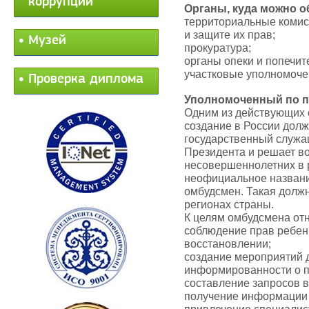
коррупции
Органы, куда можно о
территориальные комис
и защите их прав;
Музей
прокуратура;
органы опеки и попечит
участковые уполномоче
Проверка диплома
Уполномоченный по п
Одним из действующих 
создание в России долж
государственный служа
Президента и решает в
несовершеннолетних в 
неофициальное названи
омбудсмен. Такая долж
регионах страны.
К целям омбудсмена отн
соблюдение прав ребенк
восстановлении;
создание мероприятий 
информированности о п
составление запросов в
получение информации 