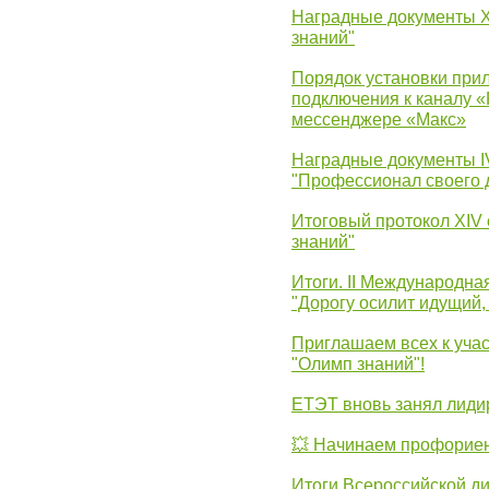
Наградные документы 
знаний"
Порядок установки при
подключения к каналу 
мессенджере «Макс»
Наградные документы 
"Профессионал своего 
Итоговый протокол XIV
знаний"
Итоги. II Международн
"Дорогу осилит идущий,
Приглашаем всех к уча
"Олимп знаний"!
ЕТЭТ вновь занял лид
💥 Начинаем профорие
Итоги Всероссийской д