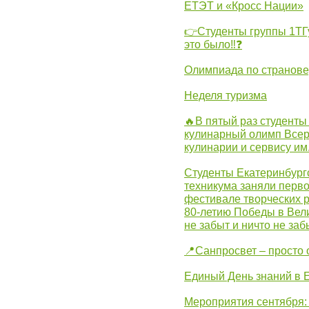
ЕТЭТ и «Кросс Нации»
👉Студенты группы 1ТГу
это было‼❓
Олимпиада по странов
Неделя туризма
🔥В пятый раз студенты
кулинарный олимп Всер
кулинарии и сервису им
Студенты Екатеринбургс
техникума заняли перво
фестивале творческих 
80-летию Победы в Вел
не забыт и ничто не за
📍Санпросвет – просто 
Единый День знаний в 
Мероприятия сентября: