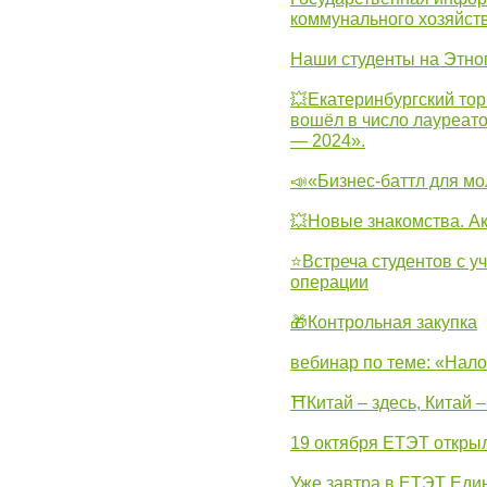
коммунального хозяйст
Наши студенты на Этно
💥Екатеринбургский тор
вошёл в число лауреат
— 2024».
📣«Бизнес-баттл для м
💥Новые знакомства. А
⭐Встреча студентов с у
операции
🎁Контрольная закупка
вебинар по теме: «Нало
⛩Китай – здесь, Китай 
19 октября ЕТЭТ откры
Уже завтра в ЕТЭТ Еди