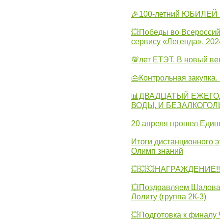
🎉100-летний ЮБИЛЕЙ 
💥Победы во Всероссий
сервису «Легенда», 202
💯лет ЕТЭТ. В новый в
👜Контрольная закупка
📊ДВАДЦАТЫЙ ЕЖЕГО
ВОДЫ, И БЕЗАЛКОГО
20 апреля прошел Един
Итоги дистанционного э
Олимп знаний
💥💥💥НАГРАЖДЕНИЕ!!!
💥Поздравляем Шалова 
Лолиту (группа 2К-3)
💥Подготовка к финал