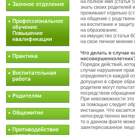
на полное имя (статья 
Заочное отделение
знать своих родителей 
проживают отдельно (ст
на общение с родствен
Профессиональное
на воспитание и защиту
обучение.
на образование;
Повышение
на имущество (статья 6
квалификации
на свое личное мнение 
Что делать в случае 
Практика
несовершеннолетних
Порядок действий, кот
случае нарушения прав
Воспитательная
определяется каждой от
работа
допущено в сфере образ
родители могут попыта
посредством обращения
Родителям
При невозможности это
за помощью следует об
инстанции. Что касаетс
Общежитие
непосредственно матерь
то о данном факте мож
заинтересованное лицо
Противодействие