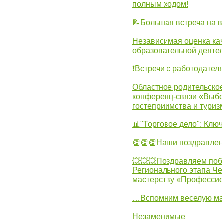
полным ходом!
📝Большая встреча на 
Независимая оценка ка
образовательной деятел
❗Встречи с работодател
Областное родительско
конференц-связи «Выбо
гостеприимства и туриз
📊"Торговое дело": Клю
👏👏👏Наши поздравлен
💥💥💥Поздравляем поб
Регионального этапа Ч
мастерству «Професси
…Вспомним веселую м
Незаменимые