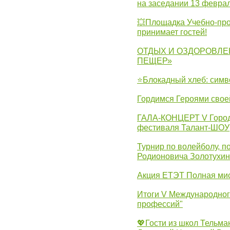
на заседании 13 февра
💥Площадка Учебно-про
принимает гостей!
ОТДЫХ И ОЗДОРОВЛЕ
ПЕЩЕР»
⭐Блокадный хлеб: симв
Гордимся Героями свое
ГАЛА-КОНЦЕРТ V Городс
фестиваля Талант-ШОУ
Турнир по волейболу, 
Родионовича Золотухи
Акция ЕТЭТ Полная мис
Итоги V Международног
профессий"
💖Гости из школ Тельма