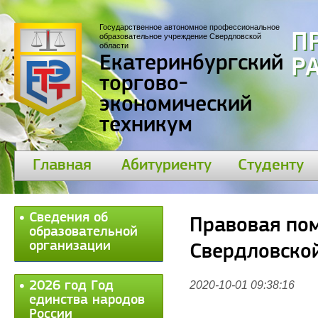
Государственное автономное профессиональное
П
образовательное учреждение Свердловской
области
Екатеринбургский
30
торгово-
экономический
техникум
Главная
Абитуриенту
Студенту
Сведения об
Правовая по
образовательной
организации
Свердловско
2026 год Год
2020-10-01 09:38:16
единства народов
России