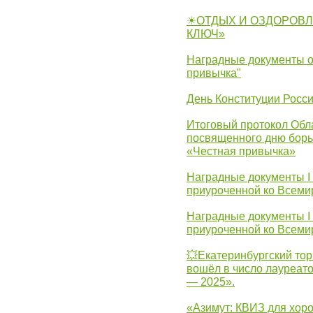
☀ОТДЫХ И ОЗДОРОВЛ
КЛЮЧ»
Наградные документы о
привычка"
День Конституции Росс
Итоговый протокол Обла
посвященного дню борь
«Честная привычка»
Наградные документы I
приуроченной ко Всеми
Наградные документы I
приуроченной ко Всеми
💥Екатеринбургский тор
вошёл в число лауреат
— 2025».
«Азимут: КВИЗ для хор