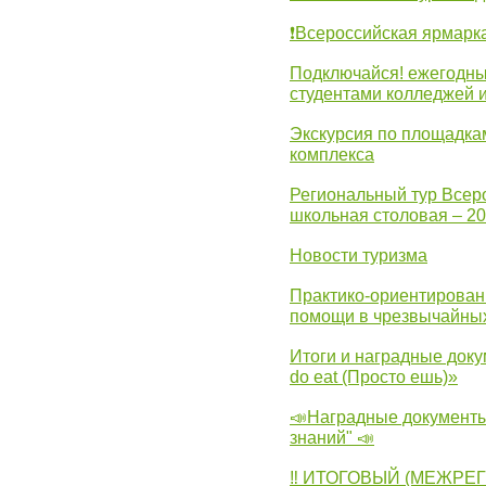
❗Всероссийская ярмарк
Подключайся! ежегодны
студентами колледжей 
Экскурсия по площадка
комплекса
Региональный тур Всер
школьная столовая – 2
Новости туризма
Практико-ориентирован
помощи в чрезвычайных
Итоги и наградные доку
do eat (Просто ешь)»
📣Наградные документы
знаний" 📣
‼ ИТОГОВЫЙ (МЕЖРЕ