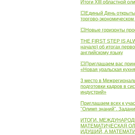
Итоги XIII областной о
💥Единый День открыты
торгово-экономическом 
💥Новые горизонты про
THE FIRST STEP IS AL
начало) об итогах перво
английскому языку
💥Приглашаем вас прин
«Новая уральская кухн
3 место в Межрегионал
подготовки кадров в с
индустрий»
Приглашаем всех к учас
"Олимп знаний". Задан
ИТОГИ. МЕЖДУНАРО
МАТЕМАТИЧЕСКАЯ ОЛ
ИДУЩИЙ, А МАТЕМАТ