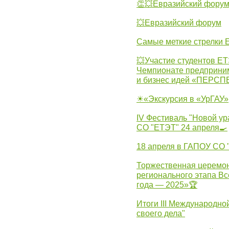
👏💥Евразийский фору
💥Евразийский форум
Самые меткие стрелки Е
💥Участие студентов Е
Чемпионате предпринима
и бизнес идей «ПЕРС
☀«Экскурсия в «УрГАУ»
IV Фестиваль "Новой ур
СО "ЕТЭТ" 24 апреля🍳
18 апреля в ГАПОУ СО
Торжественная церемон
регионального этапа Вс
года — 2025»🏆
Итоги III Международн
своего дела"