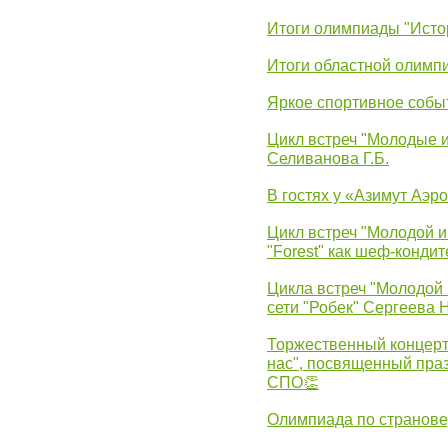
Итоги олимпиады "Исто
Итоги областной олимп
Яркое спортивное собы
Цикл встреч "Молодые 
Селиванова Г.Б.
В гостях у «Азимут Аэр
Цикл встреч "Молодой и
"Forest" как шеф-кондит
Цикла встреч "Молодой 
сети "Робек" Сергеева Н
Торжественный концерт
нас", посвященный пра
СПО👏
Олимпиада по странов