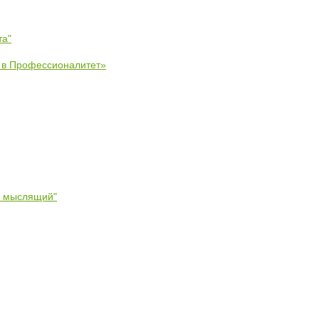
та"
е в Профессионалитет»
- мыслящий"