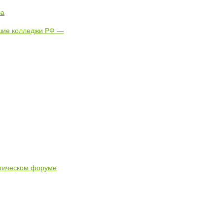
ва
чшие колледжи РФ —
стическом форуме