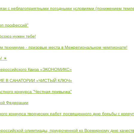
вязи с неблагоприятными погодными условиями (понижением темпе
коп профессий"
союз нужен тебе!
м техникуме - призовые места в Межрегиональном чемпионате!
ю! ☀
сероссийского Квиза «ЭКОНОМИКС»
Е В САНАТОРИИ «ЧИСТЫЙ КЛЮЧ»
стного конкурса "Честная привычка"
кой Федерации
ого конкурса творческих работ, посвященного дню борьбы с корру
ероссийской олимпиады, приуроченной ко Всемирному дню качест