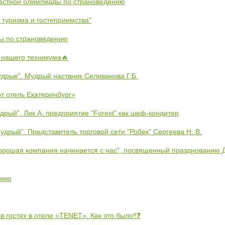
астной олимпиады по страноведению
 туризма и гостеприимства"
ы по страноведению
 нашего техникума🔥
дрые". Мудрый наствник Селиванова Г.Б.
рт отель Екатеринбург»
дрый". Лик А. предприятие "Forest" как шеф-кондитер
удрый". Представитель торговой сети "Робек" Сергеева Н. В.
орошая компания начинается с нас", посвященный празднованию 
нию
в гостях в отеле «TENET». Как это было‼❓