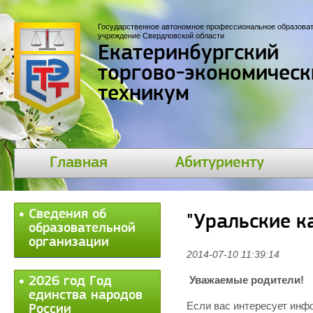
Государственное автономное профессиональное образова
учреждение Свердловской области
Екатеринбургский
торгово-экономическ
техникум
Главная
Абитуриенту
Сведения об
"Уральские к
образовательной
организации
2014-07-10 11:39:14
Уважаемые родители!
2026 год Год
единства народов
Если вас интересует инф
России