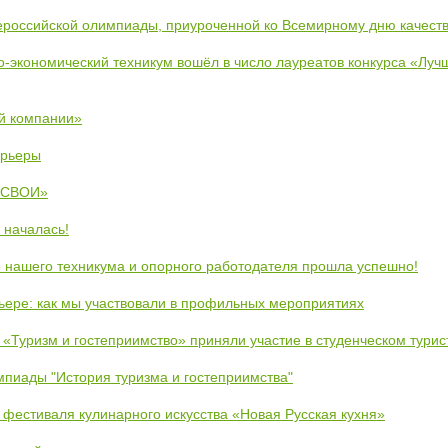
ероссийской олимпиады, приуроченной ко Всемирному дню качест
во-экономический техникум вошёл в число лауреатов конкурса «Лу
й компании»
арьеры
 «СВОИ»
 началась!
 нашего техникума и опорного работодателя прошла успешно!
рьере: как мы участвовали в профильных мероприятиях
 «Туризм и гостеприимство» приняли участие в студенческом тури
пиады "История туризма и гостеприимства"
 фестиваля кулинарного искусства «Новая Русская кухня»