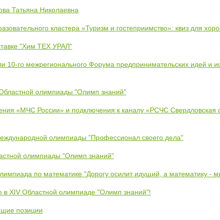
ова Татьяна Николаевна
азовательного кластера «Туризм и гостеприимство»: квиз для хор
тавке "Хим ТЕХ УРАЛ"
ли 10-го межрегионального Форума предпринимательских идей и и
 Областной олимпиады "Олимп знаний"
ения «МЧС России» и подключения к каналу «РСЧС Свердловская 
Международной олимпиады "Профессионал своего дела"
ластной олимпиады "Олимп знаний"
Олимпиада по математике "Дорогу осилит идущий, а математику - 
ю в XIV Областной олимпиаде "Олимп знаний"!
ющие позиции