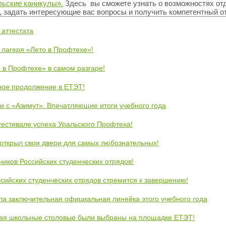
льские каникулы».
Здесь вы сможете узнать о возможностях от
 задать интересующие вас вопросы и получить компетентный от
 аттестата
 лагеря «Лето в Профтехе»!
 в Профтехе» в самом разгаре!
ное продолжение в ЕТЭТ!
и с «Азимут». Впечатляющие итоги учебного года
естивале успеха Уральского Профтеха!
открыл свои двери для самых любознательных!
ников Российских студенческих отрядов!
сийских студенческих отрядов стремится к завершению!
ла заключительная официальная линейка этого учебного года
кая школьные столовые были выбраны на площадке ЕТЭТ!