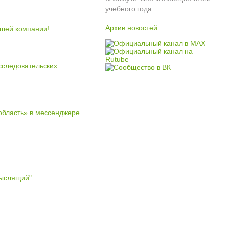
учебного года
Архив новостей
ошей компании!
сследовательских
область» в мессенджере
мыслящий"