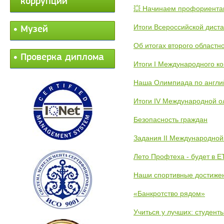
коррупции
💥 Начинаем профориента
Итоги Всероссийской дист
Музей
Об итогах второго областн
Проверка диплома
Итоги I Международного к
Наша Олимпиада по англи
Итоги IV Международной о
Безопасность граждан
Задания II Международной
Лето Профтеха - будет в 
Наши спортивные достиже
«Банкротство рядом»
Учиться у лучших: студен