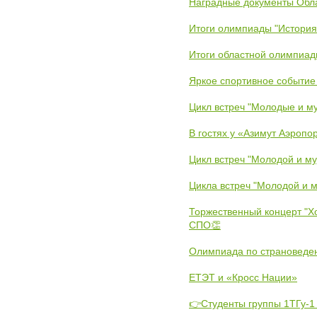
Наградные документы Обл
Итоги олимпиады "История
Итоги областной олимпиад
Яркое спортивное событие
Цикл встреч "Молодые и му
В гостях у «Азимут Аэропо
Цикл встреч "Молодой и му
Цикла встреч "Молодой и м
Торжественный концерт "Х
СПО👏
Олимпиада по страноведе
ЕТЭТ и «Кросс Нации»
👉Студенты группы 1ТГу-1 