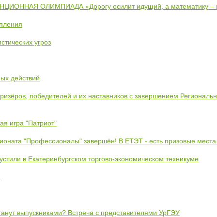
ИОННАЯ ОЛИМПИАДА «Дорогу осилит идущий, а математику –
упления
стических угроз
ных действий
призёров, победителей и их наставников с завершением Региональ
ая игра "Патриот"
ионата "Профессионалы" завершён! В ЕТЭТ - есть призовые места
устили в Екатеринбургском торгово-экономическом техникуме
!
станут выпускниками? Встреча с представителями УрГЭУ