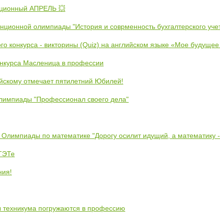
ционный АПРЕЛЬ 💥
анционной олимпиады "История и соврменность бухгалтерского уче
ого конкурса - викторины (Quiz) на английском языке «Мое будуще
онкурса Масленица в профессии
йскому отмечает пятилетний Юбилей!
лимпиады "Профессионал своего дела"
 Олимпиады по математике "Дорогу осилит идущий, а математику 
ЕТЭТе
ния!
ты техникума погружаются в профессию