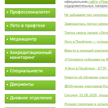
официальном
сайте «Ура
оздоровительных лагерях,
Профессионалитет
Не забываем про оригинал
Завершилась третья смена
Лето в профтехе
Третья смена лагеря «Лето
Медиацентр
Лето в Профтехе — успеш
Вместе в хорошей компани
Аккредитационный
мониторинг
🎉Гордимся победами на Ф
☀Лето в Профтехе - ЕТЭТ 
Специальности
Новости об обучении участ
Документы
🤩Обучение участников Рос
Сегодня, 01.06.2026, прош
Дневное отделение
Лучшая городская и сельс