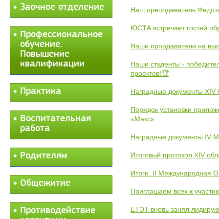
Заочное отделение
Наш преподаватель Федот
ЮСТА встречает гостей обр
Профессиональное
обучение.
Наши прподаватели на выс
Повышение
квалификации
Наши студенты - победите
проектов!🏆
Практика
Наградные документы XIV
Порядок установки прилож
Воспитательная
«Макс»
работа
Наградные документы IV 
Родителям
Итоговый протокол XIV об
Итоги. II Международная 
Общежитие
Приглашаем всех к участи
ЕТЭТ вновь занял лидиру
Противодействие