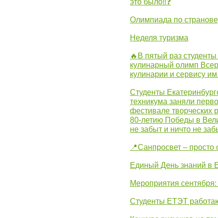
это было‼❓
Олимпиада по странов
Неделя туризма
🔥В пятый раз студенты
кулинарный олимп Всер
кулинарии и сервису им
Студенты Екатеринбургс
техникума заняли перво
фестивале творческих 
80-летию Победы в Вел
не забыт и ничто не за
📍Санпросвет – просто 
Единый День знаний в 
Мероприятия сентября:
Студенты ЕТЭТ работаю