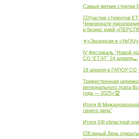
Самые меткие стрелки Е
💥Участие студентов Е
Чемпионате предпринима
и бизнес идей «ПЕРС
☀«Экскурсия в «УрГАУ»
IV Фестиваль "Новой ур
СО "ЕТЭТ" 24 апреля🍳
18 апреля в ГАПОУ СО
Торжественная церемон
регионального этапа Вс
года — 2025»🏆
Итоги III Международн
своего дела"
Итоги XIII областной о
💥Единый День открыты