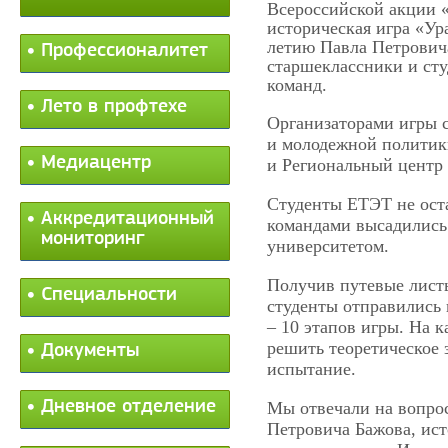
Всероссийской акции 
историческая игра «Ур
летию Павла Петровича
Профессионалитет
старшеклассники и сту
команд.
Лето в профтехе
Организаторами игры 
и молодежной политик
Медиацентр
и Региональный центр 
Студенты ЕТЭТ не оста
Аккредитационный
командами высадились
мониторинг
университетом.
Получив путевые листы
Специальности
студенты отправились 
– 10 этапов игры. На 
решить теоретическое 
Документы
испытание.
Дневное отделение
Мы отвечали на вопрос
Петровича Бажова, ис