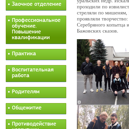
уральских недр. Искал
Заочное отделение
проходили по извилис
стреляли по мишеням, 
проявляли творчество:
Профессиональное
Серебряного копытца и
обучение.
Бажовских сказов.
Повышение
квалификации
Практика
Воспитательная
работа
Родителям
Общежитие
Противодействие