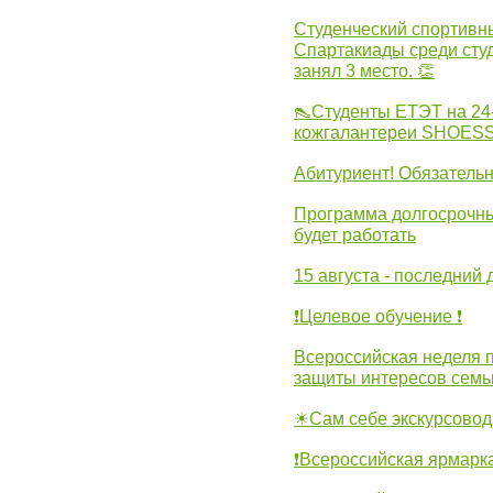
Студенческий спортивны
Спартакиады среди сту
занял 3 место. 👏
👠Студенты ЕТЭТ на 24
кожгалантереи SHOES
Абитуриент! Обязательн
Программа долгосрочных
будет работать
15 августа - последний 
❗Целевое обучение ❗
Всероссийская неделя 
защиты интересов семь
☀Сам себе экскурсовод
❗Всероссийская ярмарк