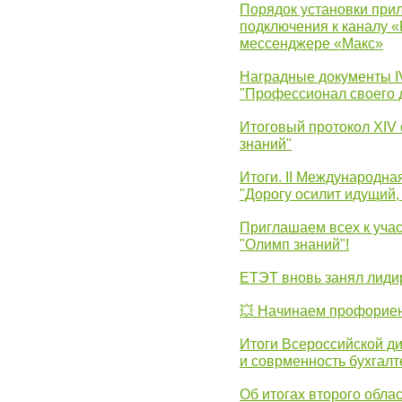
Порядок установки при
подключения к каналу 
мессенджере «Макс»
Наградные документы 
"Профессионал своего 
Итоговый протокол XIV
знаний"
Итоги. II Международн
"Дорогу осилит идущий,
Приглашаем всех к уча
"Олимп знаний"!
ЕТЭТ вновь занял лид
💥 Начинаем профорие
Итоги Всероссийской д
и соврменность бухгалт
Об итогах второго облас