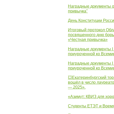
Наградные документы о
привычка"
День Конституции Росс
Итоговый протокол Обла
посвященного дню борь
«Честная привычка»
Наградные документы I
приуроченной ко Всеми
Наградные документы I
приуроченной ко Всеми
💥Екатеринбургский тор
вошёл в число лауреат
— 2025».
«Азимут: КВИЗ для хор
Студенты ЕТЭТ и Врем