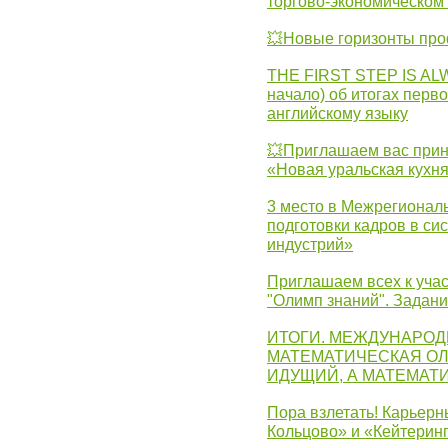
торгово-экономическом 
💥Новые горизонты про
THE FIRST STEP IS AL
начало) об итогах перво
английскому языку
💥Приглашаем вас прин
«Новая уральская кухн
3 место в Межрегионал
подготовки кадров в с
индустрий»
Приглашаем всех к учас
"Олимп знаний". Задан
ИТОГИ. МЕЖДУНАРО
МАТЕМАТИЧЕСКАЯ ОЛ
ИДУЩИЙ, А МАТЕМАТ
Пора взлетать! Карьер
Кольцово» и «Кейтерин