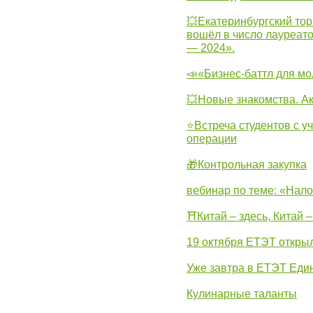
💥Екатеринбургский тор
вошёл в число лауреат
— 2024».
📣«Бизнес-баттл для м
💥Новые знакомства. А
⭐Встреча студентов с у
операции
🎁Контрольная закупка
вебинар по теме: «Нало
⛩Китай – здесь, Китай 
19 октября ЕТЭТ откры
Уже завтра в ЕТЭТ Еди
Кулинарные таланты