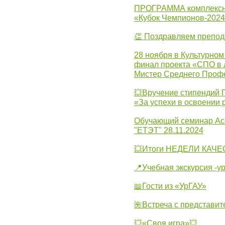
ПРОГРАММА комплексно
«Кубок Чемпионов-202
👏 Поздравляем препо
28 ноября в Культурном
финал проекта «СПО в Л
Мистер Среднего Проф
💥Вручение стипендий 
«За успехи в освоении
Обучающий семинар Ас
"ЕТЭТ" 28.11.2024
💥Итоги НЕДЕЛИ КАЧЕС
📍Учебная экскурсия -у
📖Гости из «УрГАУ»
🌺Встреча с представит
💥«Своя игра»💥