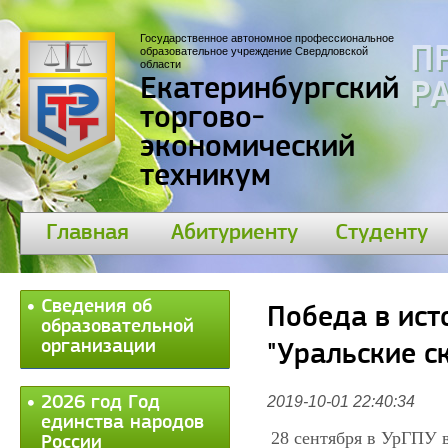
Государственное автономное профессиональное
П
образовательное учреждение Свердловской
области
Екатеринбургский
30
торгово-
экономический
техникум
Главная
Абитуриенту
Студенту
Сведения об
Победа в ист
образовательной
организации
"Уральские с
2026 год Год
2019-10-01 22:40:34
единства народов
28 сентября в УрГПУ в
России