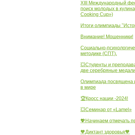
XIII Международный фес
поиск молодых в кулинар
Cooking Cup»)
Итоги олимпиады "Исто
Внимание! Мошенники!
Социально-психологиче
методике (СПТ).
💥Студенты и преподав
две серебряные медали
Олимпиада посвящена и
в мире
🏆Кросс нации -2024!
💥Семинар от «Lamel»
💖Начинаем отмечать 
🧡Диктант здоровья🧡