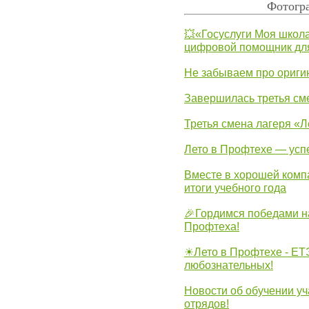
Фотогра
💥«Госуслуги Моя школа
цифровой помощник для
Не забываем про ориги
Завершилась третья см
Третья смена лагеря «Л
Лето в Профтехе — усп
Вместе в хорошей комп
итоги учебного года
🎉Гордимся победами н
Профтеха!
☀Лето в Профтехе - ЕТ
любознательных!
Новости об обучении уч
отрядов!