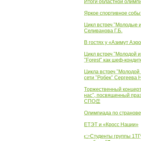
Итоги областной олимп
Яркое спортивное собы
Цикл встреч "Молодые 
Селиванова Г.Б.
В гостях у «Азимут Аэр
Цикл встреч "Молодой и
"Forest" как шеф-кондит
Цикла встреч "Молодой 
сети "Робек" Сергеева Н
Торжественный концерт
нас", посвященный пра
СПО👏
Олимпиада по странов
ЕТЭТ и «Кросс Нации»
👉Студенты группы 1ТГу