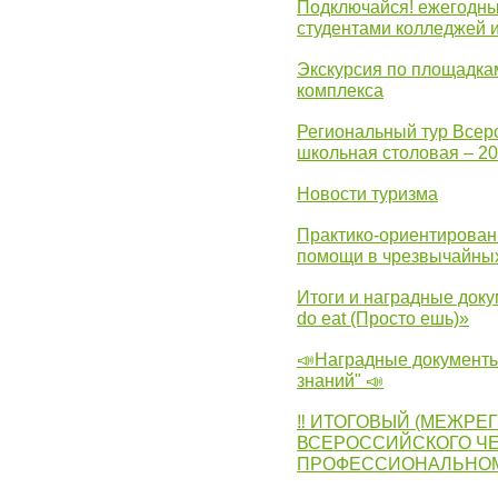
Подключайся! ежегодны
студентами колледжей 
Экскурсия по площадка
комплекса
Региональный тур Всер
школьная столовая – 2
Новости туризма
Практико-ориентирован
помощи в чрезвычайных
Итоги и наградные доку
do eat (Просто ешь)»
📣Наградные документы
знаний" 📣
‼ ИТОГОВЫЙ (МЕЖРЕ
ВСЕРОССИЙСКОГО Ч
ПРОФЕССИОНАЛЬНОМУ 