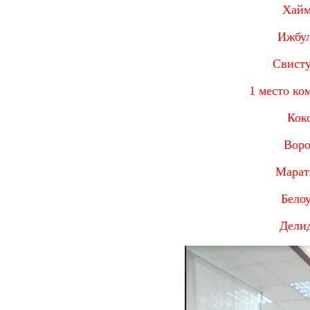
Хайм
Ижбул
Свисту
1 место ко
Кок
Воро
Марат
Бело
Дели