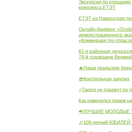
Экскурсия по площадке
комплекса ЕТЭТ
ЕТЭТ на Навигаторе по
Онлайн-брифинг «Особе
демонстрационного экза
«Коммерция (по отрасл
61-я районная легкоатл
79-й годовщине Велико
🔥Наши уральские бре
🥣Контрольная закупка
⚡Такого не покажут по т
Как изменился прием на
📢ЛУЧШИЕ МОЛОДЫЕ 
🎉100-летний ЮБИЛЕЙ 