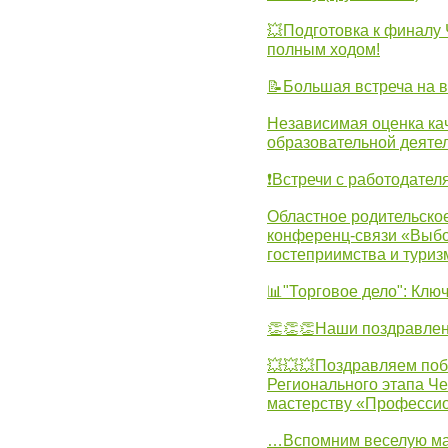
💥Подготовка к финал
полным ходом!
📝Большая встреча на 
Независимая оценка ка
образовательной деятел
❗Встречи с работодател
Областное родительско
конференц-связи «Выбо
гостеприимства и туриз
📊"Торговое дело": Клю
👏👏👏Наши поздравлен
💥💥💥Поздравляем поб
Регионального этапа Ч
мастерству «Професси
…Вспомним веселую м