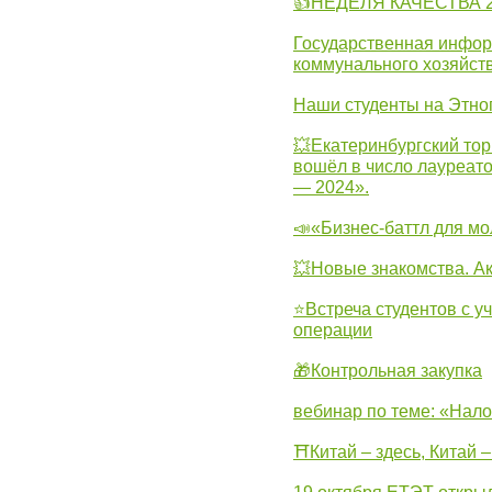
👍НЕДЕЛЯ КАЧЕСТВА 2
Государственная инфо
коммунального хозяйст
Наши студенты на Этно
💥Екатеринбургский тор
вошёл в число лауреат
— 2024».
📣«Бизнес-баттл для м
💥Новые знакомства. А
⭐Встреча студентов с у
операции
🎁Контрольная закупка
вебинар по теме: «Нало
⛩Китай – здесь, Китай 