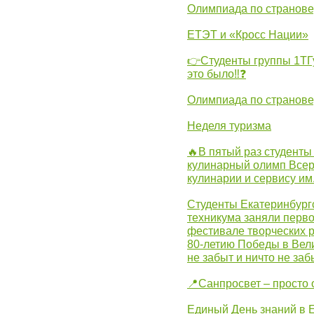
Олимпиада по странов
ЕТЭТ и «Кросс Нации»
👉Студенты группы 1ТГу
это было‼❓
Олимпиада по странов
Неделя туризма
🔥В пятый раз студенты
кулинарный олимп Всер
кулинарии и сервису им
Студенты Екатеринбургс
техникума заняли перво
фестивале творческих 
80-летию Победы в Вел
не забыт и ничто не за
📍Санпросвет – просто 
Единый День знаний в 