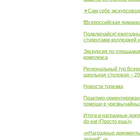
☀Сам себе экскурсовод
❗Всероссийская ярмарк
Подключайся! ежегодны
студентами колледжей 
Экскурсия по площадка
комплекса
Региональный тур Всер
школьная столовая – 2
Новости туризма
Практико-ориентирован
помощи в чрезвычайных
Итоги и наградные доку
do eat (Просто ешь)»
📣Наградные документы
знаний" 📣