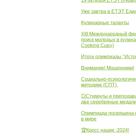
19 октября ЕТЭТ откры
Уже завтра в ЕТЭТ Еди
Кулинарные таланты
XIII Международный фес
поиск молодых в кулинар
Cooking Cup»)
Итоги олимпиады "Исто
Внимание! Мошенники!
Социально-психологиче
методике (СПТ).
💥Студенты и преподав
две серебряные медали
Олимпиада посвящена и
в мире
🏆Кросс нации -2024!