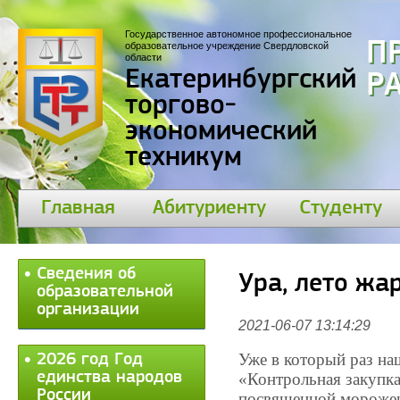
Государственное автономное профессиональное
П
образовательное учреждение Свердловской
области
Екатеринбургский
30
торгово-
экономический
техникум
Главная
Абитуриенту
Студенту
Сведения об
Ура, лето жа
образовательной
организации
2021-06-07 13:14:29
Уже в который раз на
2026 год Год
единства народов
«Контрольная закупка
России
посвященной мороже