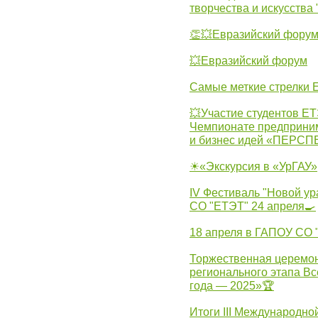
творчества и искусства
👏💥Евразийский фору
💥Евразийский форум
Самые меткие стрелки Е
💥Участие студентов Е
Чемпионате предпринима
и бизнес идей «ПЕРС
☀«Экскурсия в «УрГАУ»
IV Фестиваль "Новой ур
СО "ЕТЭТ" 24 апреля🍳
18 апреля в ГАПОУ СО
Торжественная церемон
регионального этапа Вс
года — 2025»🏆
Итоги III Международн