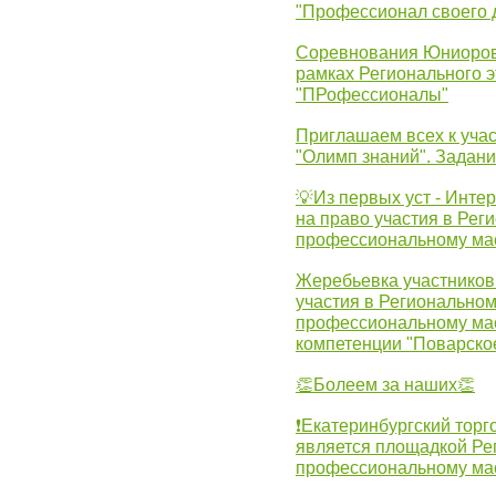
"Профессионал своего 
Соревнования Юниоров 
рамках Регионального 
"ПРофессионалы"
Приглашаем всех к учас
"Олимп знаний". Задан
💡Из первых уст - Инте
на право участия в Рег
профессиональному ма
Жеребьевка участников 
участия в Регионально
профессиональному ма
компетенции "Поварско
👏Болеем за наших👏
❗Екатеринбургский торг
является площадкой Ре
профессиональному ма