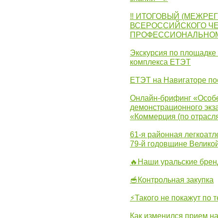
‼ ИТОГОВЫЙ (МЕЖРЕ
ВСЕРОССИЙСКОГО Ч
ПРОФЕССИОНАЛЬНОМУ 
Экскурсия по площадке
комплекса ЕТЭТ
ЕТЭТ на Навигаторе по
Онлайн-брифинг «Особе
демонстрационного экза
«Коммерция (по отрасл
61-я районная легкоатл
79-й годовщине Велико
🔥Наши уральские бре
🥣Контрольная закупка
⚡Такого не покажут по т
Как изменился прием на