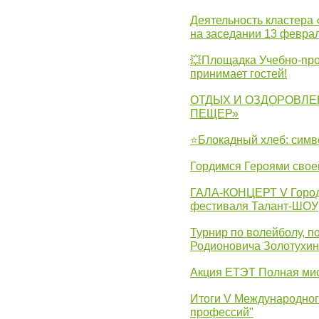
Деятельность кластера 
на заседании 13 февра
💥Площадка Учебно-про
принимает гостей!
ОТДЫХ И ОЗДОРОВЛЕ
ПЕЩЕР»
⭐Блокадный хлеб: симв
Гордимся Героями свое
ГАЛА-КОНЦЕРТ V Городс
фестиваля Талант-ШОУ
Турнир по волейболу, 
Родионовича Золотухи
Акция ЕТЭТ Полная мис
Итоги V Международног
профессий"