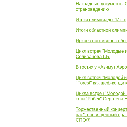
Наградные документы 
страноведению
Итоги олимпиады "Исто
Итоги областной олимп
Яркое спортивное собы
Цикл встреч "Молодые 
Селиванова Г.Б.
В гостях у «Азимут Аэр
Цикл встреч "Молодой и
"Forest" как шеф-кондит
Цикла встреч "Молодой 
сети "Робек" Сергеева Н
Торжественный концерт
нас", посвященный пра
СПО👏