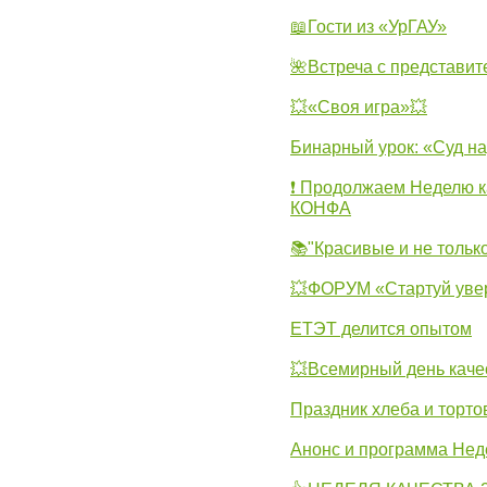
📖Гости из «УрГАУ»
🌺Встреча с представит
💥«Своя игра»💥
Бинарный урок: «Суд н
❗ Продолжаем Неделю к
КОНФА
📚"Красивые и не тольк
💥ФОРУМ «Стартуй уве
ЕТЭТ делится опытом
💥Всемирный день каче
Праздник хлеба и торто
Анонс и программа Нед