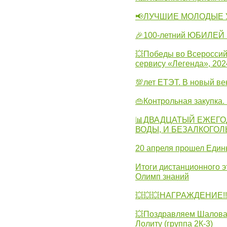
📢ЛУЧШИЕ МОЛОДЫЕ 
🎉100-летний ЮБИЛЕЙ 
💥Победы во Всероссий
сервису «Легенда», 202
💯лет ЕТЭТ. В новый в
👜Контрольная закупка
📊ДВАДЦАТЫЙ ЕЖЕГО
ВОДЫ, И БЕЗАЛКОГО
20 апреля прошел Един
Итоги дистанционного э
Олимп знаний
💥💥💥НАГРАЖДЕНИЕ!!!
💥Поздравляем Шалова 
Лолиту (группа 2К-3)