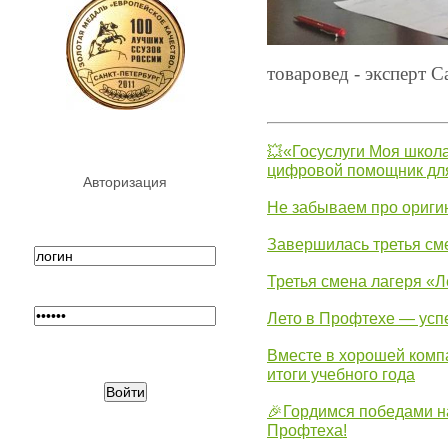
товаровед - эксперт 
💥«Госуслуги Моя школа
цифровой помощник для
Авторизация
Не забываем про ориги
Завершилась третья см
Третья смена лагеря «Л
Лето в Профтехе — усп
Вместе в хорошей комп
итоги учебного года
🎉Гордимся победами н
Профтеха!