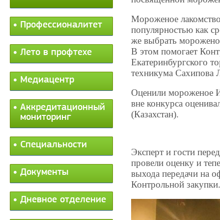
Мороженое лакомство
Профессионалитет
популярностью как ср
же выбрать мороженое
В этом помогает Конт
Лето в профтехе
Екатеринбургского то
техникума Сахипова 
Медиацентр
Оценили мороженое И
вне конкурса оценива
Аккредитационный
(Казахстан).
мониторинг
Специальности
Эксперт и гости перед
провели оценку и теп
Документы
выхода передачи на 
Контрольной закупки
Дневное отделение