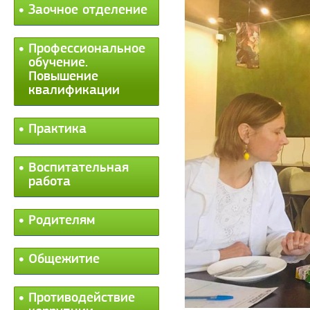
Заочное отделение
Профессиональное
обучение.
Повышение
квалификации
Практика
Воспитательная
работа
Родителям
Общежитие
Противодействие