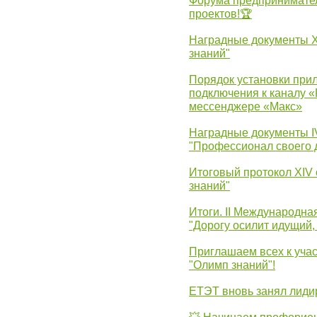
Форума предпринимател
проектов!🏆
Наградные документы 
знаний"
Порядок установки при
подключения к каналу 
мессенджере «Макс»
Наградные документы 
"Профессионал своего 
Итоговый протокол XIV
знаний"
Итоги. II Международн
"Дорогу осилит идущий,
Приглашаем всех к уча
"Олимп знаний"!
ЕТЭТ вновь занял лид