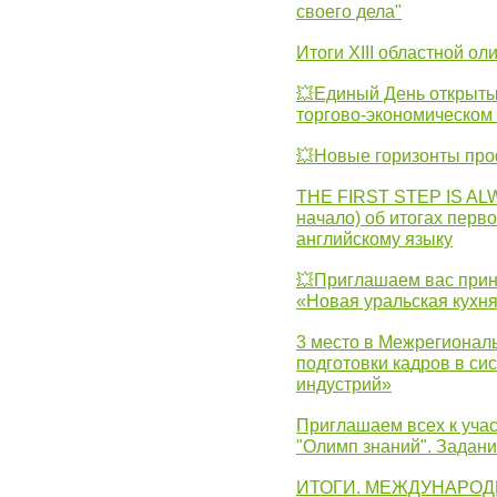
своего дела"
Итоги XIII областной о
💥Единый День открыты
торгово-экономическом 
💥Новые горизонты про
THE FIRST STEP IS AL
начало) об итогах перво
английскому языку
💥Приглашаем вас прин
«Новая уральская кухн
3 место в Межрегионал
подготовки кадров в с
индустрий»
Приглашаем всех к учас
"Олимп знаний". Задан
ИТОГИ. МЕЖДУНАРО