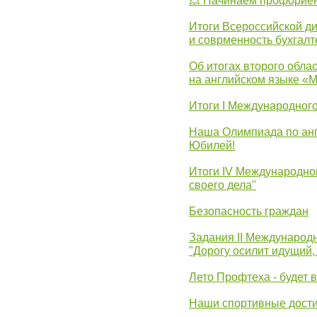
💥 Начинаем профорие
Итоги Всероссийской д
и соврменность бухгалт
Об итогах второго облас
на английском языке «
Итоги I Международног
Наша Олимпиада по анг
Юбилей!
Итоги IV Международн
своего дела"
Безопасность граждан
Задания II Международ
"Дорогу осилит идущий,
Лето Профтеха - будет 
Наши спортивные дост