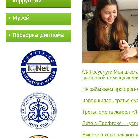
коррупции
Музей
Проверка диплома
💥«Госуслуги Моя школа
цифровой помощник для
Не забываем про ориги
Завершилась третья см
Третья смена лагеря «Л
Лето в Профтехе — усп
Вместе в хорошей комп