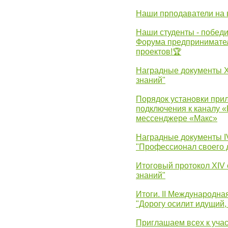
Наши прподаватели на 
Наши студенты - победи
Форума предпринимател
проектов!🏆
Наградные документы 
знаний"
Порядок установки при
подключения к каналу 
мессенджере «Макс»
Наградные документы 
"Профессионал своего 
Итоговый протокол XIV
знаний"
Итоги. II Международн
"Дорогу осилит идущий,
Приглашаем всех к уча