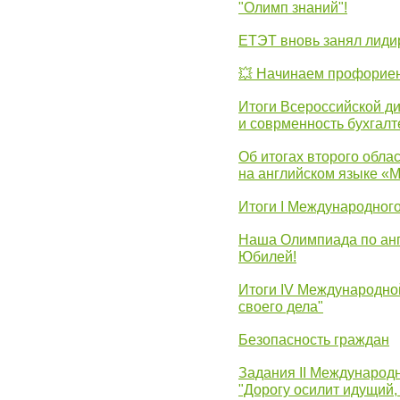
"Олимп знаний"!
ЕТЭТ вновь занял лид
💥 Начинаем профорие
Итоги Всероссийской д
и соврменность бухгалт
Об итогах второго облас
на английском языке «
Итоги I Международног
Наша Олимпиада по анг
Юбилей!
Итоги IV Международн
своего дела"
Безопасность граждан
Задания II Международ
"Дорогу осилит идущий,