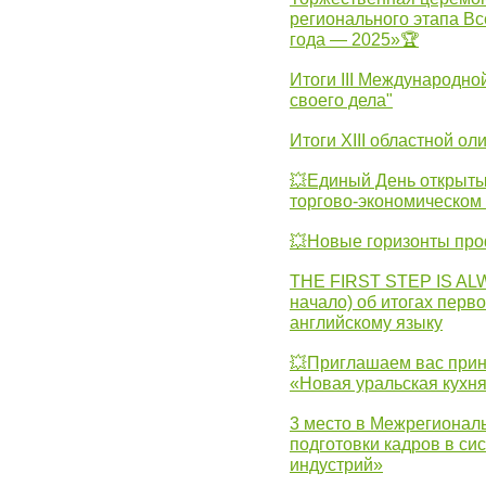
регионального этапа Вс
года — 2025»🏆
Итоги III Международн
своего дела"
Итоги XIII областной о
💥Единый День открыты
торгово-экономическом 
💥Новые горизонты про
THE FIRST STEP IS AL
начало) об итогах перво
английскому языку
💥Приглашаем вас прин
«Новая уральская кухн
3 место в Межрегионал
подготовки кадров в с
индустрий»