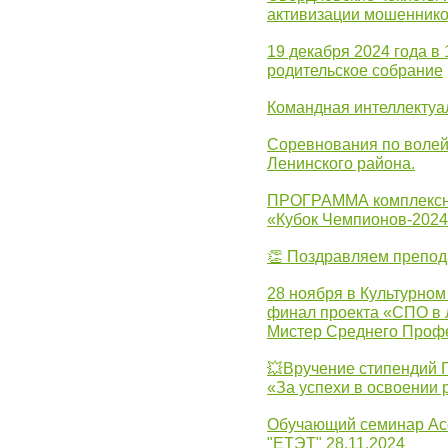
активизации мошеннико
19 декабря 2024 года в
родительское собрание
Командная интеллектуа
Соревнования по волей
Ленинского района.
ПРОГРАММА комплексно
«Кубок Чемпионов-202
👏 Поздравляем препо
28 ноября в Культурном
финал проекта «СПО в Л
Мистер Среднего Проф
💥Вручение стипендий 
«За успехи в освоении
Обучающий семинар Ас
"ЕТЭТ" 28.11.2024