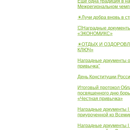
Еще одна традиция в на
Межрегиональном чемп
☀Лучи добра вновь в с
💥Наградные документы
«ЭКОНОМИКС»
☀ОТДЫХ И ОЗДОРОВЛ
КЛЮЧ»
Наградные документы о
привычка"
День Конституции Росс
Итоговый протокол Обла
посвященного дню борь
«Честная привычка»
Наградные документы I
приуроченной ко Всеми
Наградные документы I