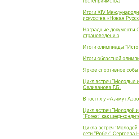
гостеприимства"
Итоги XIV Международн
искусства «Новая Русск
Наградные документы 
страноведению
Итоги олимпиады "Исто
Итоги областной олимп
Яркое спортивное собы
Цикл встреч "Молодые 
Селиванова Г.Б.
В гостях у «Азимут Аэр
Цикл встреч "Молодой и
"Forest" как шеф-кондит
Цикла встреч "Молодой 
сети "Робек" Сергеева Н