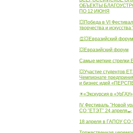
ОБЪЕКТЫ БЛАГОУСТР
ПО 12 ИЮНЯ
💥Победа в VI Фестивал
творчества и искусства
👏💥Евразийский фору
💥Евразийский форум
Самые меткие стрелки Е
💥Участие студентов Е
Чемпионате предпринима
и бизнес идей «ПЕРС
☀«Экскурсия в «УрГАУ»
IV Фестиваль "Новой ур
СО "ЕТЭТ" 24 апреля🍳
18 апреля в ГАПОУ СО
Торжественная церемон