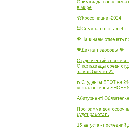
Олимпиада посвящена и
в мире
🏆Кросс нации -2024!
💥Семинар от «Lamel»
💖Начинаем отмечать 
🧡Диктант здоровья🧡
Студенческий спортивны
Спартакиады среди сту
занял 3 место. 👏
👠Студенты ЕТЭТ на 24
кожгалантереи SHOES
Абитуриент! Обязательн
Программа долгосрочных
будет работать
15 августа - последний 