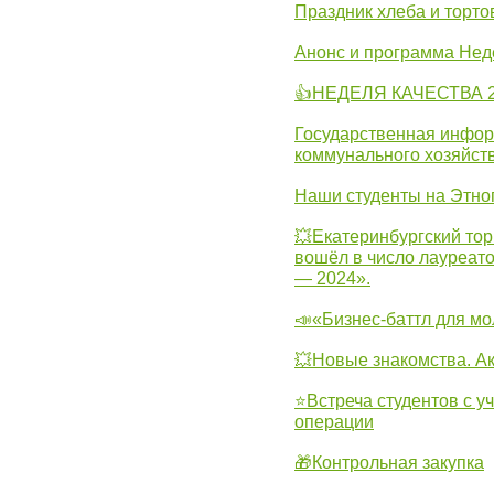
Праздник хлеба и торто
Анонс и программа Нед
👍НЕДЕЛЯ КАЧЕСТВА 2
Государственная инфо
коммунального хозяйст
Наши студенты на Этно
💥Екатеринбургский тор
вошёл в число лауреат
— 2024».
📣«Бизнес-баттл для м
💥Новые знакомства. А
⭐Встреча студентов с у
операции
🎁Контрольная закупка