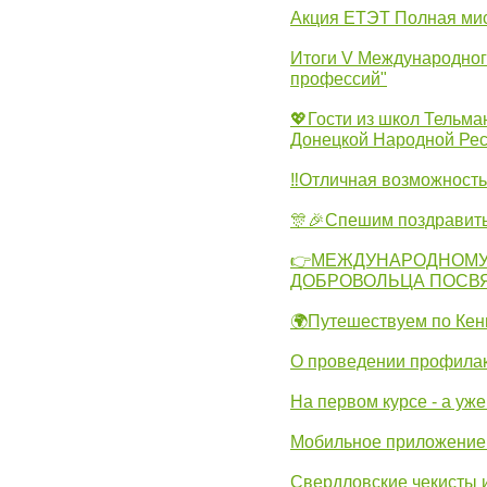
Акция ЕТЭТ Полная мис
Итоги V Международног
профессий"
💖Гости из школ Тельма
Донецкой Народной Рес
‼Отличная возможность 
🎊🎉Спешим поздравит
👉МЕЖДУНАРОДНОМУ
ДОБРОВОЛЬЦА ПОСВ
🌍Путешествуем по Кен
О проведении профилак
На первом курсе - а уж
Мобильное приложение 
Свердловские чекисты 