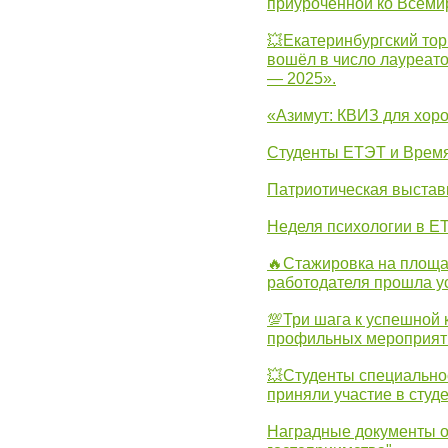
приуроченной ко Всеми
💥Екатеринбургский тор
вошёл в число лауреат
— 2025».
«Азимут: КВИЗ для хор
Студенты ЕТЭТ и Врем
Патриотическая выста
Неделя психологии в Е
🔥Стажировка на площа
работодателя прошла у
💯Три шага к успешной 
профильных мероприят
💥Студенты специально
приняли участие в студ
Наградные документы о