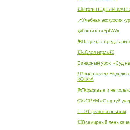
💥Итоги НЕДЕЛИ КАЧЕС
📍Учебная экскурсия -у
📖Гости из «УрГАУ»
🌺Встреча с представит
💥«Своя игра»💥
Бинарный урок: «Суд н
❗ Продолжаем Неделю к
КОНФА
📚"Красивые и не тольк
💥ФОРУМ «Стартуй уве
ЕТЭТ делится опытом
💥Всемирный день каче