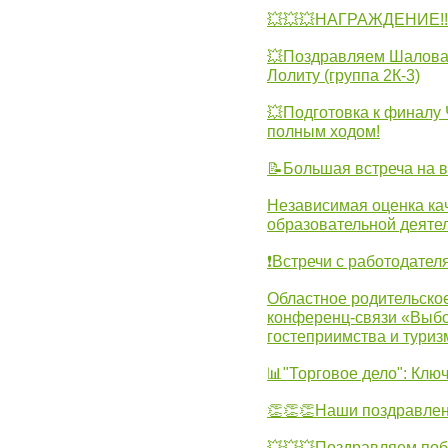
💥💥💥НАГРАЖДЕНИЕ!!!
💥Поздравляем Шалова 
Лолиту (группа 2К-3)
💥Подготовка к финал
полным ходом!
📝Большая встреча на 
Независимая оценка ка
образовательной деятел
❗Встречи с работодател
Областное родительско
конференц-связи «Выбо
гостеприимства и туриз
📊"Торговое дело": Клю
👏👏👏Наши поздравлен
💥💥💥Поздравляем поб