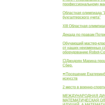
профессиональному ма
Областная олимпиада "
бухгалтерского учета"
XIII Областная олимпиа
Декада по правам Потре
Обучающий мастер-клас
от наших неизменных с
оборудованию Robot-C
💥Джндоян Марина прош
Сбер.
✒Посещение Екатеринбу
искусств
2 место в военно-спорт
МЕЖДУНАРОДНАЯ ДИ
МАТЕМАТИЧЕСКАЯ ОЛ
ИДУЩИЙ, А МАТЕМАТ