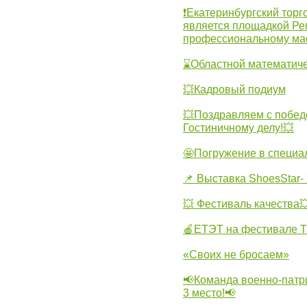
❗Екатеринбургский торг
является площадкой Ре
профессиональному ма
⌛Областной математиче
💥Кадровый подиум
💥Поздравляем с побед
Гостиничному делу!💥
🤩Погружение в специа
📌 Выставка ShoesStar- 
💥 Фестиваль качества
🍎ЕТЭТ на фестивале Т
«Своих не бросаем»
📢Команда военно-патр
3 место!📢