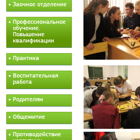
Заочное отделение
Профессиональное
обучение.
Повышение
квалификации
Практика
Воспитательная
работа
Родителям
Общежитие
Противодействие