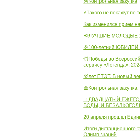
🥣Контрольная закупка
⚡Такого не покажут по т
Как изменился прием на
📢ЛУЧШИЕ МОЛОДЫЕ 
🎉100-летний ЮБИЛЕЙ 
💥Победы во Всероссий
сервису «Легенда», 202
💯лет ЕТЭТ. В новый в
👜Контрольная закупка
📊ДВАДЦАТЫЙ ЕЖЕГО
ВОДЫ, И БЕЗАЛКОГО
20 апреля прошел Един
Итоги дистанционного э
Олимп знаний