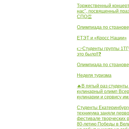
Торжественный концерт
нас", посвященный пра
СПО👏
Олимпиада по странов
ЕТЭТ и «Кросс Нации»
👉Студенты группы 1ТГу
это было‼❓
Олимпиада по странов
Неделя туризма
🔥В пятый раз студенты
кулинарный олимп Всер
кулинарии и сервису им
Студенты Екатеринбургс
техникума заняли перво
фестивале творческих 
80-летию Победы в Вел