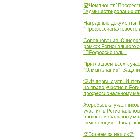
🏆Чемпионат "Професс
"Администрирование от
Наградные документы 
"Профессионал своего 
Соревнования Юниоров 
рамках Регионального 
"ПРофессионалы"
Приглашаем всех к учас
"Олимп знаний". Задан
💡Из первых уст - Инте
на право участия в Рег
профессиональному ма
Жеребьевка участников 
участия в Регионально
профессиональному ма
компетенции "Поварско
👏Болеем за наших👏