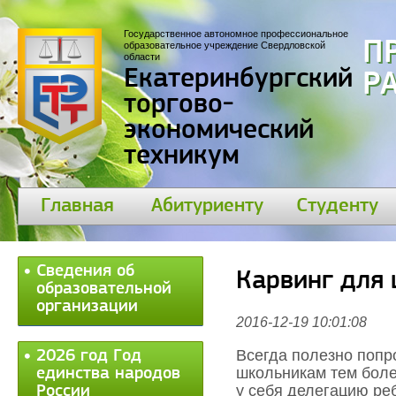
Государственное автономное профессиональное
П
образовательное учреждение Свердловской
области
Екатеринбургский
30
торгово-
экономический
техникум
Главная
Абитуриенту
Студенту
Сведения об
Карвинг для
образовательной
организации
2016-12-19 10:01:08
Всегда полезно попро
2026 год Год
школьникам тем боле
единства народов
у себя делегацию ре
России