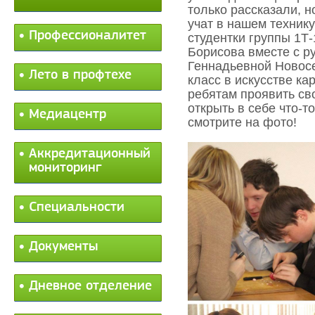
только рассказали, н
учат в нашем технику
Профессионалитет
студентки группы 1Т
Борисова вместе с р
Геннадьевной Новосе
Лето в профтехе
класс в искусстве ка
ребятам проявить св
открыть в себе что-т
Медиацентр
смотрите на фото!
Аккредитационный
мониторинг
Специальности
Документы
Дневное отделение