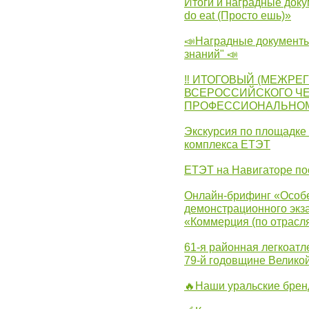
Итоги и наградные доку
do eat (Просто ешь)»
📣Наградные документы
знаний" 📣
‼ ИТОГОВЫЙ (МЕЖРЕ
ВСЕРОССИЙСКОГО Ч
ПРОФЕССИОНАЛЬНОМУ 
Экскурсия по площадке
комплекса ЕТЭТ
ЕТЭТ на Навигаторе по
Онлайн-брифинг «Особе
демонстрационного экза
«Коммерция (по отрасл
61-я районная легкоатл
79-й годовщине Велико
🔥Наши уральские бре