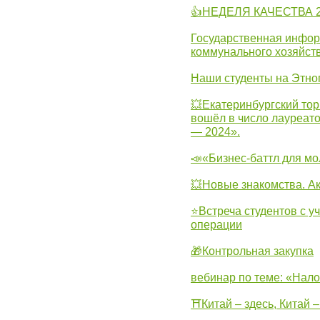
👍НЕДЕЛЯ КАЧЕСТВА 2
Государственная инфо
коммунального хозяйст
Наши студенты на Этно
💥Екатеринбургский тор
вошёл в число лауреат
— 2024».
📣«Бизнес-баттл для м
💥Новые знакомства. А
⭐Встреча студентов с у
операции
🎁Контрольная закупка
вебинар по теме: «Нало
⛩Китай – здесь, Китай 