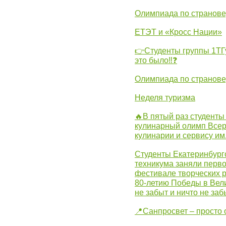
Олимпиада по странов
ЕТЭТ и «Кросс Нации»
👉Студенты группы 1ТГу
это было‼❓
Олимпиада по странов
Неделя туризма
🔥В пятый раз студенты
кулинарный олимп Всер
кулинарии и сервису им
Студенты Екатеринбургс
техникума заняли перво
фестивале творческих 
80-летию Победы в Вел
не забыт и ничто не за
📍Санпросвет – просто 