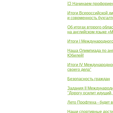
💥 Начинаем профорие
Итоги Всероссийской д
и соврменность бухгалт
Об итогах второго облас
на английском языке «
Итоги I Международног
Наша Олимпиада по анг
Юбилей!
Итоги IV Международн
своего дела"
Безопасность граждан
Задания II Международ
"Дорогу осилит идущий,
Лето Профтеха - будет 
Наши спортивные дост