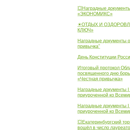
💥Наградные документы
«ЭКОНОМИКС»
☀ОТДЫХ И ОЗДОРОВЛ
КЛЮЧ»
Наградные документы о
привычка"
День Конституции Росс
Итоговый протокол Обла
посвященного дню борь
«Честная привычка»
Наградные документы I
приуроченной ко Всеми
Наградные документы I
приуроченной ко Всеми
💥Екатеринбургский тор
вошёл в число лауреат