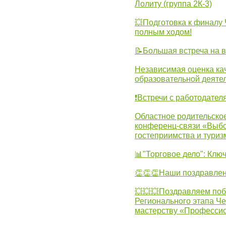
Лолиту (группа 2К-3)
💥Подготовка к финал
полным ходом!
📝Большая встреча на 
Независимая оценка ка
образовательной деятел
❗Встречи с работодател
Областное родительско
конференц-связи «Выбо
гостеприимства и туриз
📊"Торговое дело": Клю
👏👏👏Наши поздравлен
💥💥💥Поздравляем поб
Регионального этапа Ч
мастерству «Професси