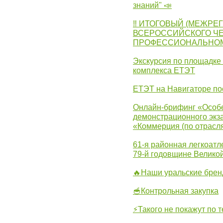
знаний" 📣
‼ ИТОГОВЫЙ (МЕЖРЕ
ВСЕРОССИЙСКОГО Ч
ПРОФЕССИОНАЛЬНОМУ 
Экскурсия по площадке
комплекса ЕТЭТ
ЕТЭТ на Навигаторе по
Онлайн-брифинг «Особе
демонстрационного экза
«Коммерция (по отрасл
61-я районная легкоатл
79-й годовщине Велико
🔥Наши уральские бре
🥣Контрольная закупка
⚡Такого не покажут по т