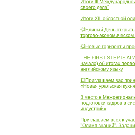
Итоги III Международн
своего дела"
Итоги XIII областной о
💥Единый День открыты
торгово-экономическом 
💥Новые горизонты про
THE FIRST STEP IS AL
начало) об итогах перво
английскому языку
💥Приглашаем вас прин
«Новая уральская кухн
3 место в Межрегионал
подготовки кадров в с
индустрий»
Приглашаем всех к учас
"Олимп знаний". Задан