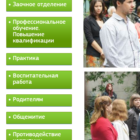
Заочное отделение
Профессиональное
обучение.
Повышение
квалификации
Практика
Воспитательная
работа
Родителям
Общежитие
Противодействие