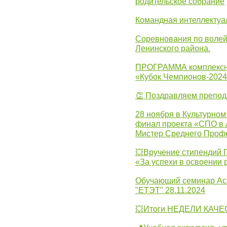
родительское собрание
Командная интеллектуа
Соревнования по волей
Ленинского района.
ПРОГРАММА комплексно
«Кубок Чемпионов-202
👏 Поздравляем препо
28 ноября в Культурном
финал проекта «СПО в Л
Мистер Среднего Проф
💥Вручение стипендий 
«За успехи в освоении
Обучающий семинар Ас
"ЕТЭТ" 28.11.2024
💥Итоги НЕДЕЛИ КАЧЕС