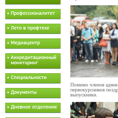
Профессионалитет
Лето в профтехе
Медиацентр
Аккредитационный
мониторинг
Специальности
Помимо членов адми
первокурсников позд
Документы
выпускники.
Дневное отделение