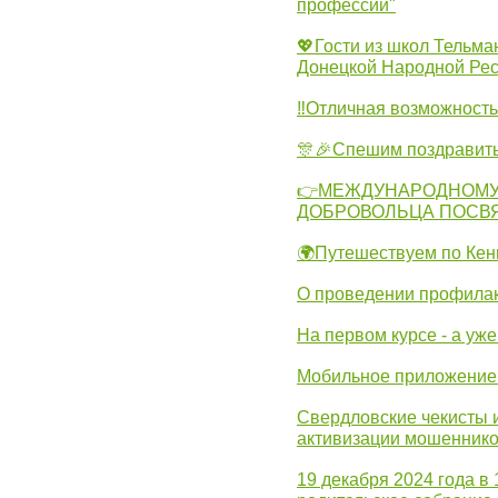
профессий"
💖Гости из школ Тельма
Донецкой Народной Рес
‼Отличная возможность 
🎊🎉Спешим поздравит
👉МЕЖДУНАРОДНОМУ
ДОБРОВОЛЬЦА ПОСВ
🌍Путешествуем по Кен
О проведении профилак
На первом курсе - а уж
Мобильное приложение 
Свердловские чекисты 
активизации мошеннико
19 декабря 2024 года в