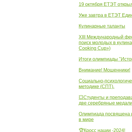
19 октября ЕТЭТ откры
Уже завтра в ЕТЭТ Еди
Кулинарные таланты
XIII Международный фес
поиск молодых в кулинар
Cooking Cup»)
Итоги олимпиады "Исто
Внимание! Мошенники!
Социально-психологиче
методике (СПТ).
💥Студенты и преподав
две серебряные медали
Олимпиада посвящена и
в мире
🏆Кросс нации -2024!