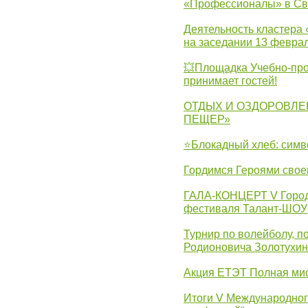
«Профессионалы» в Св
Деятельность кластера 
на заседании 13 февра
💥Площадка Учебно-про
принимает гостей!
ОТДЫХ И ОЗДОРОВЛЕ
ПЕЩЕР»
⭐Блокадный хлеб: симв
Гордимся Героями свое
ГАЛА-КОНЦЕРТ V Городс
фестиваля Талант-ШОУ
Турнир по волейболу, 
Родионовича Золотухи
Акция ЕТЭТ Полная мис
Итоги V Международног