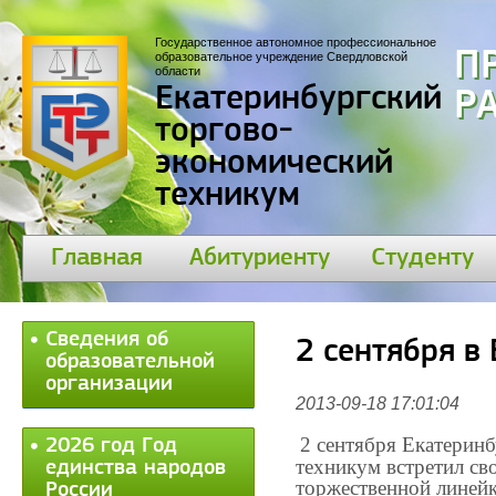
Государственное автономное профессиональное
П
образовательное учреждение Свердловской
области
Екатеринбургский
30
торгово-
экономический
техникум
Главная
Абитуриенту
Студенту
Сведения об
2 сентября в
образовательной
организации
2013-09-18 17:01:04
2 сентября Екатерин
2026 год Год
техникум встретил св
единства народов
торжественной линейк
России