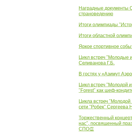
Наградные документы 
страноведению
Итоги олимпиады "Исто
Итоги областной олимп
Яркое спортивное собы
Цикл встреч "Молодые 
Селиванова Г.Б.
В гостях у «Азимут Аэр
Цикл встреч "Молодой и
"Forest" как шеф-кондит
Цикла встреч "Молодой 
сети "Робек" Сергеева Н
Торжественный концерт
нас", посвященный пра
СПО👏