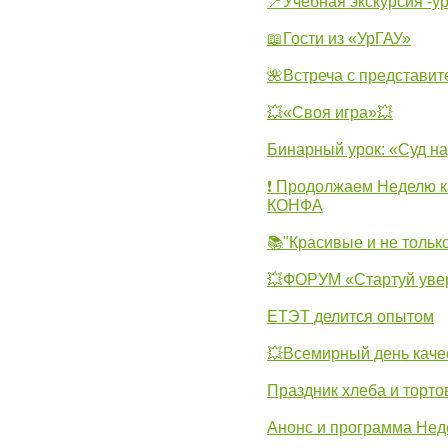
📍Учебная экскурсия -у
📖Гости из «УрГАУ»
🌺Встреча с представит
💥«Своя игра»💥
Бинарный урок: «Суд н
❗ Продолжаем Неделю к
КОНФА
📚"Красивые и не тольк
💥ФОРУМ «Стартуй уве
ЕТЭТ делится опытом
💥Всемирный день каче
Праздник хлеба и торто
Анонс и программа Нед