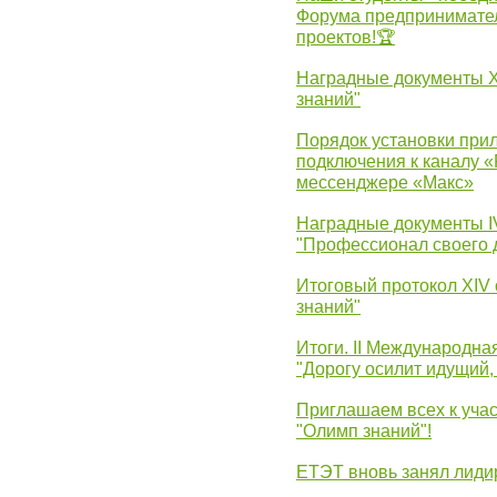
Форума предпринимател
проектов!🏆
Наградные документы 
знаний"
Порядок установки при
подключения к каналу 
мессенджере «Макс»
Наградные документы 
"Профессионал своего 
Итоговый протокол XIV
знаний"
Итоги. II Международн
"Дорогу осилит идущий,
Приглашаем всех к уча
"Олимп знаний"!
ЕТЭТ вновь занял лид