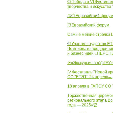
💥Победа в VI Фестивал
творчества и искусства
👏💥Евразийский фору
💥Евразийский форум
Самые меткие стрелки Е
💥Участие студентов Е
Чемпионате предпринима
и бизнес идей «ПЕРС
☀«Экскурсия в «УрГАУ»
IV Фестиваль "Новой ур
СО "ЕТЭТ" 24 апреля🍳
18 апреля в ГАПОУ СО
Торжественная церемон
регионального этапа Вс
года — 2025»🏆