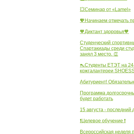
💥Семинар от «Lamel»
💖Начинаем отмечать 
🧡Диктант здоровья🧡
Студенческий спортивны
Спартакиады среди сту
занял 3 место. 👏
👠Студенты ЕТЭТ на 24
кожгалантереи SHOES
Абитуриент! Обязательн
Программа долгосрочных
будет работать
15 августа - последний 
❗Целевое обучение ❗
Всероссийская неделя 