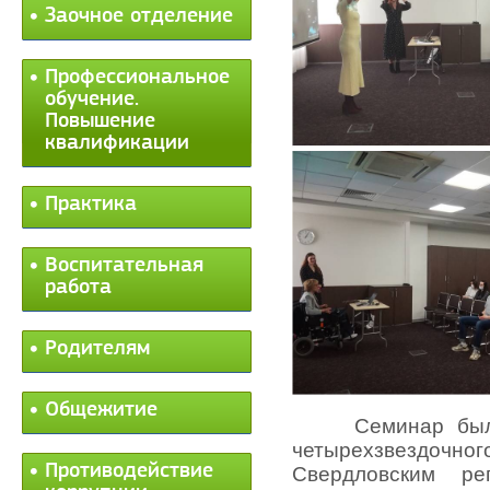
Заочное отделение
Профессиональное
обучение.
Повышение
квалификации
Практика
Воспитательная
работа
Родителям
Общежитие
Семинар был
четырехзвезд
Противодействие
Свердловским ре