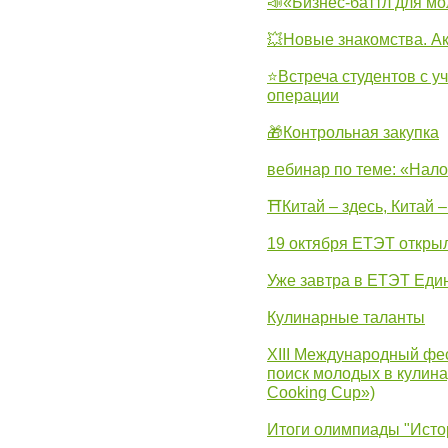
📣«Бизнес-баттл для м
💥Новые знакомства. А
⭐Встреча студентов с у
операции
🎁Контрольная закупка
вебинар по теме: «Нало
⛩Китай – здесь, Китай 
19 октября ЕТЭТ откры
Уже завтра в ЕТЭТ Еди
Кулинарные таланты
XIII Международный фес
поиск молодых в кулинар
Cooking Cup»)
Итоги олимпиады "Исто