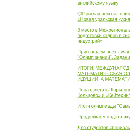
английскому языку
💥Приглашаем вас прин
«Новая уральская кухн
3 место в Межрегионал
подготовки кадров в с
индустрий»
Приглашаем всех к учас
"Олимп знаний". Задан
ИТОГИ. МЕЖДУНАРО
МАТЕМАТИЧЕСКАЯ ОЛ
ИДУЩИЙ, А МАТЕМАТ
Пора взлетать! Карьер
Кольцово» и «Кейтерин
Итоги олимпиады "Самы
Продолжаем подготовку
Для студентов специаль