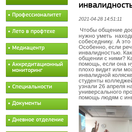
инвалидност
Профессионалитет
2021-04-28 14:51:11
Чтобы общение дос
Лето в профтехе
нужно уметь
наход
собеседнику.
А это
Особенно, если реч
Медиацентр
инвалидностью. Как
общении с ними? Ка
помощь, если она н
Аккредитационный
плохо видит или мо
мониторинг
инвалидной коляск
студенты колледже
узнали 26 апреля 
Специальности
универсального про
помощь людям с ин
Документы
Дневное отделение