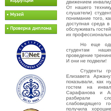
коррупции
движением инвалид
От нашего техник
слушатели) студен
Музей
понимание того, к
доступная среда в
Проверка диплома
обслуживать гостей
их профессиональн
Но еще оди
студентам наше
проведение тренинг
И они не подвели!
Студенты гр
Елизавета Аржан
показывали, как 
гостем на инва
Сарафанова и Ан
разбирали сло
слабовидящего г
получила хороши