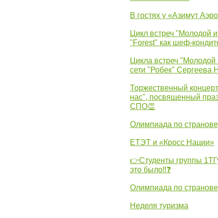
В гостях у «Азимут Аэр
Цикл встреч "Молодой и
"Forest" как шеф-кондит
Цикла встреч "Молодой 
сети "Робек" Сергеева Н
Торжественный концерт
нас", посвященный пра
СПО👏
Олимпиада по странов
ЕТЭТ и «Кросс Нации»
👉Студенты группы 1ТГу
это было‼❓
Олимпиада по странов
Неделя туризма