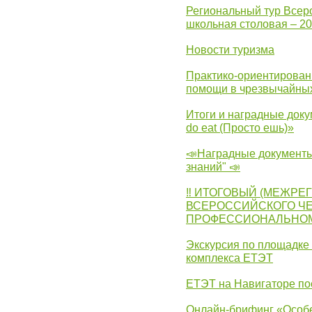
Региональный тур Всер
школьная столовая – 2
Новости туризма
Практико-ориентирован
помощи в чрезвычайных
Итоги и наградные доку
do eat (Просто ешь)»
📣Наградные документы
знаний" 📣
‼ ИТОГОВЫЙ (МЕЖРЕ
ВСЕРОССИЙСКОГО Ч
ПРОФЕССИОНАЛЬНОМУ 
Экскурсия по площадке
комплекса ЕТЭТ
ЕТЭТ на Навигаторе по
Онлайн-брифинг «Особе