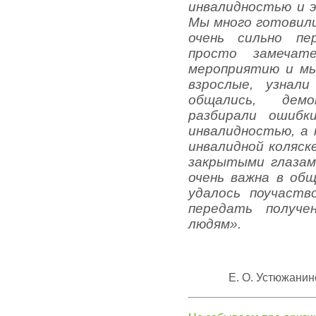
инвалидностью и 
Мы много готовил
очень сильно пе
просто замечате
мероприятию и мы
взрослые, узнал
общались, дем
разбирали ошиб
инвалидностью, а
инвалидной коляск
закрытыми глазам
очень важна в об
удалось поучаст
передать получе
людям».
Е. О. Устюжанин