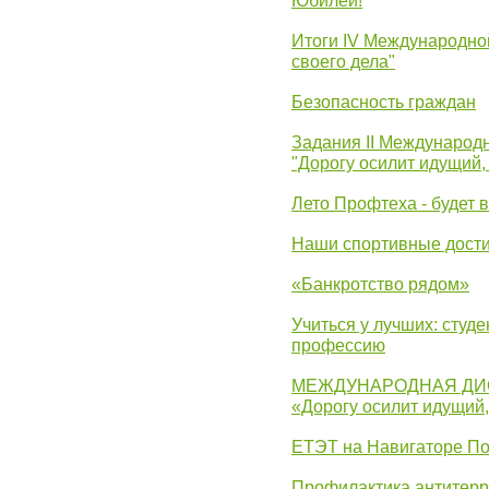
Юбилей!
Итоги IV Международн
своего дела"
Безопасность граждан
Задания II Международ
"Дорогу осилит идущий,
Лето Профтеха - будет 
Наши спортивные дост
«Банкротство рядом»
Учиться у лучших: студ
профессию
МЕЖДУНАРОДНАЯ ДИ
«Дорогу осилит идущий
ЕТЭТ на Навигаторе П
Профилактика антитерр