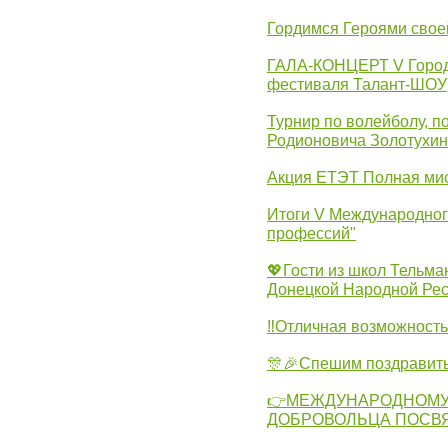
Гордимся Героями свое
ГАЛА-КОНЦЕРТ V Городс
фестиваля Талант-ШОУ
Турнир по волейболу, 
Родионовича Золотухи
Акция ЕТЭТ Полная мис
Итоги V Международног
профессий"
💖Гости из школ Тельма
Донецкой Народной Рес
‼Отличная возможность 
🎊🎉Спешим поздравит
👉МЕЖДУНАРОДНОМУ
ДОБРОВОЛЬЦА ПОСВ