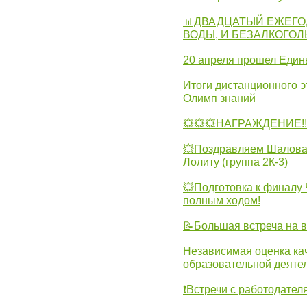
📊ДВАДЦАТЫЙ ЕЖЕГО
ВОДЫ, И БЕЗАЛКОГО
20 апреля прошел Един
Итоги дистанционного э
Олимп знаний
💥💥💥НАГРАЖДЕНИЕ!!!
💥Поздравляем Шалова 
Лолиту (группа 2К-3)
💥Подготовка к финал
полным ходом!
📝Большая встреча на 
Независимая оценка ка
образовательной деятел
❗Встречи с работодател