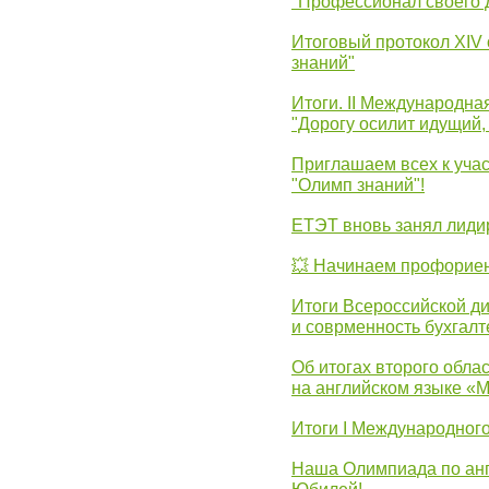
"Профессионал своего 
Итоговый протокол XIV
знаний"
Итоги. II Международн
"Дорогу осилит идущий,
Приглашаем всех к уча
"Олимп знаний"!
ЕТЭТ вновь занял лид
💥 Начинаем профорие
Итоги Всероссийской д
и соврменность бухгалт
Об итогах второго облас
на английском языке «
Итоги I Международног
Наша Олимпиада по анг