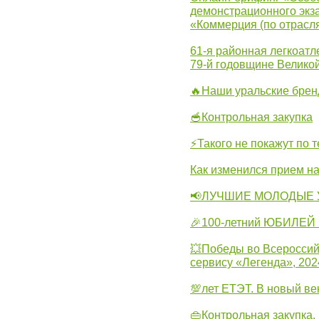
демонстрационного экза
«Коммерция (по отрасл
61-я районная легкоатл
79-й годовщине Велико
🔥Наши уральские бре
🥣Контрольная закупка
⚡Такого не покажут по т
Как изменился прием на
📢ЛУЧШИЕ МОЛОДЫЕ 
🎉100-летний ЮБИЛЕЙ 
💥Победы во Всероссий
сервису «Легенда», 202
💯лет ЕТЭТ. В новый в
👜Контрольная закупка