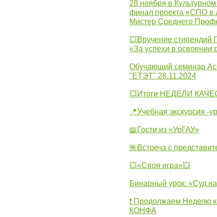
28 ноября в Культурном
финал проекта «СПО в Л
Мистер Среднего Проф
💥Вручение стипендий 
«За успехи в освоении
Обучающий семинар Ас
"ЕТЭТ" 28.11.2024
💥Итоги НЕДЕЛИ КАЧЕС
📍Учебная экскурсия -у
📖Гости из «УрГАУ»
🌺Встреча с представит
💥«Своя игра»💥
Бинарный урок: «Суд н
❗ Продолжаем Неделю к
КОНФА