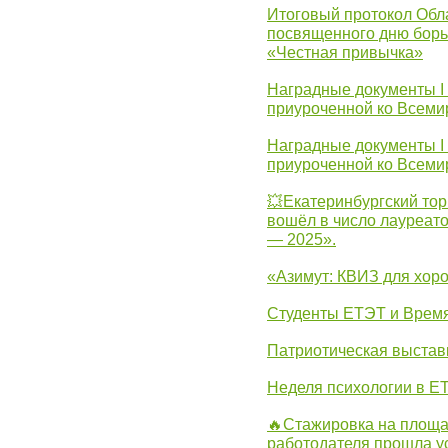
Итоговый протокол Обла
посвященного дню борь
«Честная привычка»
Наградные документы I
приуроченной ко Всеми
Наградные документы I
приуроченной ко Всеми
💥Екатеринбургский тор
вошёл в число лауреат
— 2025».
«Азимут: КВИЗ для хор
Студенты ЕТЭТ и Врем
Патриотическая выста
Неделя психологии в Е
🔥Стажировка на площа
работодателя прошла у