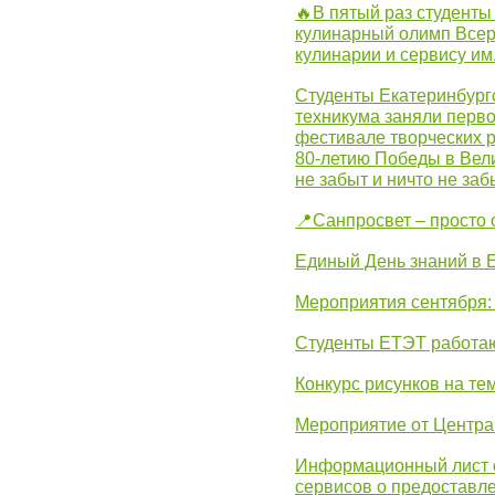
🔥В пятый раз студенты
кулинарный олимп Всер
кулинарии и сервису им
Студенты Екатеринбургс
техникума заняли перво
фестивале творческих 
80-летию Победы в Вел
не забыт и ничто не за
📍Санпросвет – просто 
Единый День знаний в 
Мероприятия сентября:
Студенты ЕТЭТ работаю
Конкурс рисунков на те
Мероприятие от Центр
Информационный лист с
сервисов о предоставл