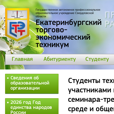
Государственное автономное профессиональное
П
образовательное учреждение Свердловской
области
Екатеринбургский
30
торгово-
экономический
техникум
Главная
Абитуриенту
Студенту
Сведения об
Студенты тех
образовательной
организации
участниками
семинара-тре
2026 год Год
единства народов
среде и обще
России