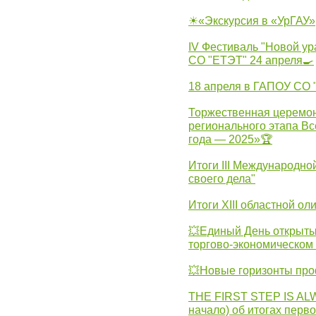
☀«Экскурсия в «УрГАУ»
IV Фестиваль "Новой ур
СО "ЕТЭТ" 24 апреля🍳
18 апреля в ГАПОУ СО
Торжественная церемон
регионального этапа Вс
года — 2025»🏆
Итоги III Международн
своего дела"
Итоги XIII областной о
💥Единый День открыты
торгово-экономическом 
💥Новые горизонты про
THE FIRST STEP IS AL
начало) об итогах перво