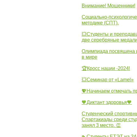
Внимание! Мошенники!
Социально-психологиче
методике (СПТ).
💥Студенты и преподав
две серебряные медали
Олимпиада посвящена и
в мире
🏆Кросс нации -2024!
💥Семинар от «Lamel»
💖Начинаем отмечать 
🧡Диктант здоровья🧡
Студенческий спортивны
Спартакиады среди сту
занял 3 место. 👏
👠Студенты ЕТЭТ на 24