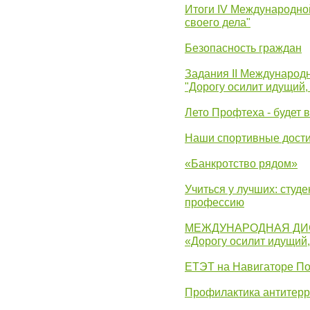
Итоги IV Международн
своего дела"
Безопасность граждан
Задания II Международ
"Дорогу осилит идущий,
Лето Профтеха - будет 
Наши спортивные дост
«Банкротство рядом»
Учиться у лучших: студ
профессию
МЕЖДУНАРОДНАЯ ДИ
«Дорогу осилит идущий
ЕТЭТ на Навигаторе П
Профилактика антитерр