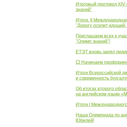
Итоговый протокол XIV
знаний"
Итоги. II Международн
"Дорогу осилит идущий,
Приглашаем всех к уча
"Олимп знаний"!
ЕТЭТ вновь занял лид
💥 Начинаем профорие
Итоги Всероссийской д
и соврменность бухгалт
Об итогах второго облас
на английском языке «
Итоги I Международног
Наша Олимпиада по анг
Юбилей!