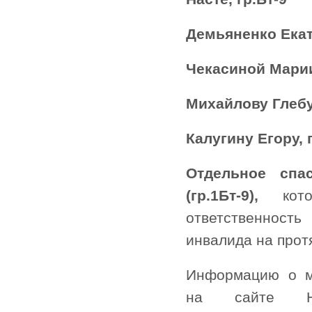
Демьяненко Екат
Чекасиной Марии 
Михайлову Глебу 
Калугину Егору, 
Отдельное спа
(гр.1Бт-9),
ко
ответственност
инвалида на прот
Информацию о м
на сайте Н