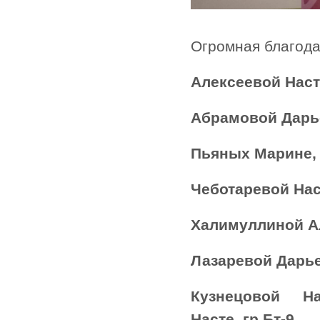
Огромная благода
Алексеевой Насте
Абрамовой Дарье
Пьяных Марине, 
Чеботаревой Наст
Халимуллиной Ал
Лазаревой Дарье,
Кузнецовой На
Насте, гр.Бт-9