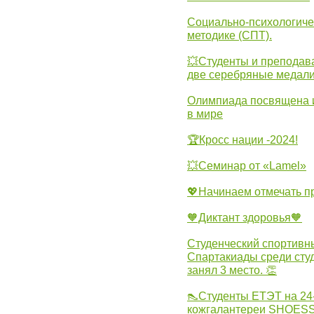
Социально-психологиче
методике (СПТ).
💥Студенты и преподав
две серебряные медали
Олимпиада посвящена и
в мире
🏆Кросс нации -2024!
💥Семинар от «Lamel»
💖Начинаем отмечать 
🧡Диктант здоровья🧡
Студенческий спортивны
Спартакиады среди сту
занял 3 место. 👏
👠Студенты ЕТЭТ на 24
кожгалантереи SHOES