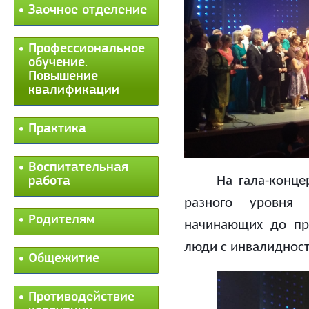
Заочное отделение
Профессиональное
обучение.
Повышение
квалификации
Практика
Воспитательная
На гала-конце
работа
разного уровня
Родителям
начинающих до пр
люди с инвалидност
Общежитие
Противодействие