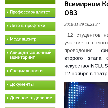
Всемирном Ко
ОВЗ
Профессионалитет
2016-11-29 16:21:24
Лето в профтехе
12 студентов н
Медиацентр
участие в волон
проведения
фи
Аккредитационный
мониторинг
второго этапа 
искусство/INCLU
Специальности
12 ноября в театр
Документы
Дневное отделение