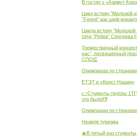
В гостях у «Азимут Аэр
Цикл встреч "Молодой и
"Forest" как шеф-кондит
Цикла встреч "Молодой 
сети "Робек" Сергеева Н
Торжественный концерт
нас", посвященный пра
СПО👏
Олимпиада по странов
ЕТЭТ и «Кросс Нации»
👉Студенты группы 1ТГу
это было‼❓
Олимпиада по странов
Неделя туризма
🔥В пятый раз студенты