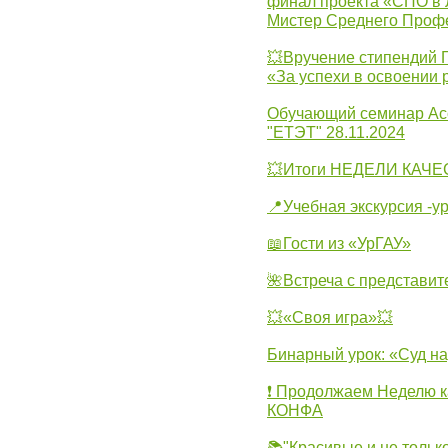
финал проекта «СПО в Л
Мистер Среднего Проф
💥Вручение стипендий 
«За успехи в освоении
Обучающий семинар Ас
"ЕТЭТ" 28.11.2024
💥Итоги НЕДЕЛИ КАЧЕС
📍Учебная экскурсия -у
📖Гости из «УрГАУ»
🌺Встреча с представит
💥«Своя игра»💥
Бинарный урок: «Суд н
❗ Продолжаем Неделю к
КОНФА
📚"Красивые и не тольк