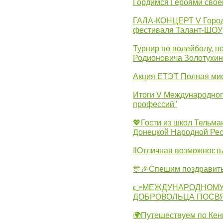
Гордимся Героями свое
ГАЛА-КОНЦЕРТ V Городс
фестиваля Талант-ШОУ
Турнир по волейболу, 
Родионовича Золотухи
Акция ЕТЭТ Полная мис
Итоги V Международног
профессий"
💖Гости из школ Тельма
Донецкой Народной Рес
‼Отличная возможность 
🎊🎉Спешим поздравит
👉МЕЖДУНАРОДНОМУ
ДОБРОВОЛЬЦА ПОСВ
🌍Путешествуем по Кен