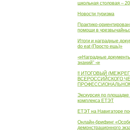
школьная столовая – 2
Новости туризма
Практико-ориентирован
помощи в чрезвычайных
Итоги и наградные доку
do eat (Просто ешь)»
📣Наградные документы
знаний" 📣
‼ ИТОГОВЫЙ (МЕЖРЕ
ВСЕРОССИЙСКОГО Ч
ПРОФЕССИОНАЛЬНОМУ 
Экскурсия по площадке
комплекса ЕТЭТ
ЕТЭТ на Навигаторе по
Онлайн-брифинг «Особе
демонстрационного экза