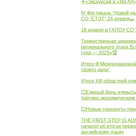
☀«Экскурсия в «УрГАУ»
IV Фестиваль "Новой ур
СО "ЕТЭТ" 24 апреля🍳
18 апреля в ГАПОУ СО
Торжественная церемон
регионального этапа Вс
года — 2025»🏆
Итоги III Международн
своего дела"
Итоги XIII областной о
💥Единый День открыты
торгово-экономическом 
💥Новые горизонты про
THE FIRST STEP IS AL
начало) об итогах перво
английскому языку