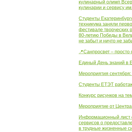
кулинарный олимп Всер
кулинарии и сервису им
Студенты Екатеринбургс
техникума заняли перво
фестивале творческих 
80-летию Победы в Вел
не забыт и ничто не за
📍Санпросвет – просто 
Единый День знаний в 
Мероприятия сентября:
Студенты ЕТЭТ работаю
Конкурс рисунков на те
Мероприятие от Центр
Информационный лист с
сервисов о предоставл
в трудные жизненные с