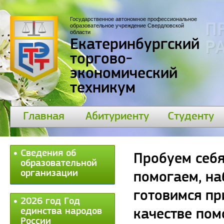
Государственное автономное профессиональное
П
образовательное учреждение Свердловской
области
Екатеринбургский
30
торгово-
экономический
техникум
Главная
Абитуриенту
Студенту
Сведения об
Пробуем себя
образовательной
организации
помогаем, н
готовимся пр
2026 год Год
единства народов
качестве по
России