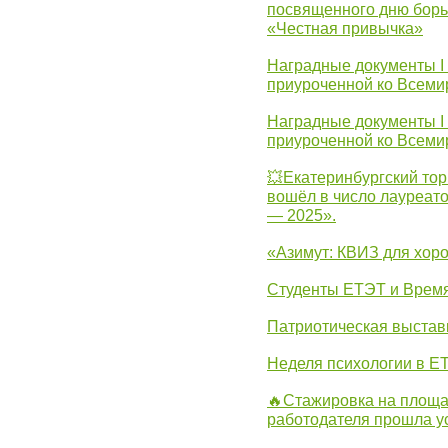
посвященного дню борь
«Честная привычка»
Наградные документы I
приуроченной ко Всеми
Наградные документы I
приуроченной ко Всеми
💥Екатеринбургский тор
вошёл в число лауреат
— 2025».
«Азимут: КВИЗ для хор
Студенты ЕТЭТ и Врем
Патриотическая выста
Неделя психологии в Е
🔥Стажировка на площа
работодателя прошла у