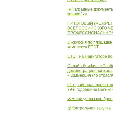
📣Наградные документы
знаний" 📣
‼ ИТОГОВЫЙ (МЕЖРЕ
ВСЕРОССИЙСКОГО Ч
ПРОФЕССИОНАЛЬНОМУ 
Экскурсия по площадке
комплекса ЕТЭТ
ЕТЭТ на Навигаторе по
Онлайн-брифинг «Особе
демонстрационного экза
«Коммерция (по отрасл
61-я районная легкоатл
79-й годовщине Велико
🔥Наши уральские бре
🥣Контрольная закупка