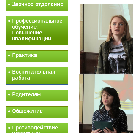
Заочное отделение
Профессиональное
обучение.
Повышение
квалификации
Практика
Воспитательная
работа
Родителям
Общежитие
Противодействие