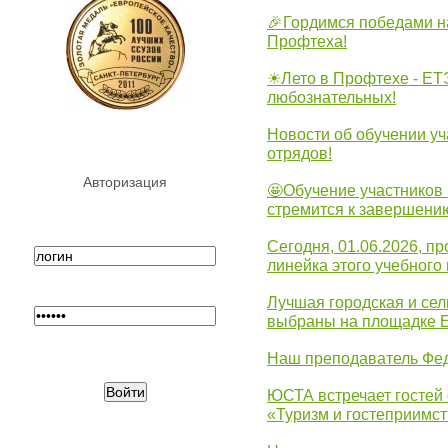
🎉Гордимся победами н
Профтеха!
☀Лето в Профтехе - ЕТ
любознательных!
Новости об обучении уч
отрядов!
Авторизация
🤩Обучение участников 
стремится к завершени
Сегодня, 01.06.2026, 
линейка этого учебного 
Лучшая городская и се
выбраны на площадке 
Наш преподаватель Фед
ЮСТА встречает гостей 
«Туризм и гостеприимст