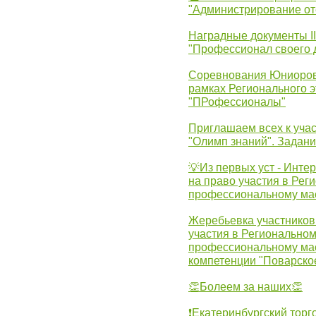
"Администрирование от
Наградные документы 
"Профессионал своего 
Соревнования Юниоров 
рамках Регионального 
"ПРофессионалы"
Приглашаем всех к учас
"Олимп знаний". Задан
💡Из первых уст - Инте
на право участия в Рег
профессиональному ма
Жеребьевка участников 
участия в Регионально
профессиональному ма
компетенции "Поварско
👏Болеем за наших👏
❗Екатеринбургский торг