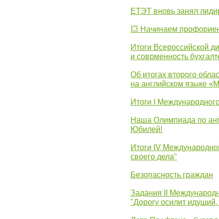
ЕТЭТ вновь занял лид
💥 Начинаем профорие
Итоги Всероссийской д
и соврменность бухгалт
Об итогах второго облас
на английском языке «
Итоги I Международног
Наша Олимпиада по анг
Юбилей!
Итоги IV Международн
своего дела"
Безопасность граждан
Задания II Международ
"Дорогу осилит идущий,