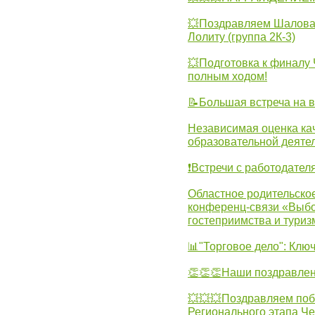
💥Поздравляем Шалова 
Лолиту (группа 2К-3)
💥Подготовка к финал
полным ходом!
📝Большая встреча на 
Независимая оценка ка
образовательной деятел
❗Встречи с работодател
Областное родительско
конференц-связи «Выбо
гостеприимства и туриз
📊"Торговое дело": Клю
👏👏👏Наши поздравлен
💥💥💥Поздравляем поб
Регионального этапа Ч