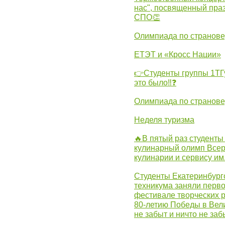
нас", посвященный пра
СПО👏
Олимпиада по странов
ЕТЭТ и «Кросс Нации»
👉Студенты группы 1ТГу
это было‼❓
Олимпиада по странов
Неделя туризма
🔥В пятый раз студенты
кулинарный олимп Всер
кулинарии и сервису им
Студенты Екатеринбургс
техникума заняли перво
фестивале творческих 
80-летию Победы в Вел
не забыт и ничто не за