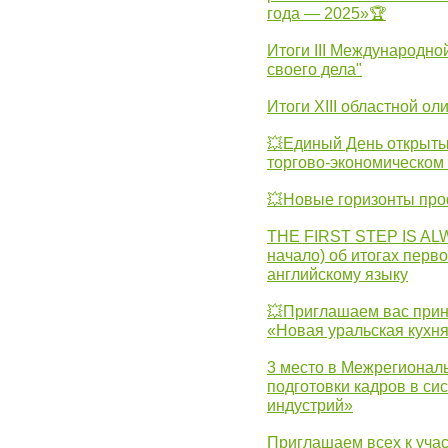
года — 2025»🏆
Итоги III Международн
своего дела"
Итоги XIII областной о
💥Единый День открыты
торгово-экономическом 
💥Новые горизонты про
THE FIRST STEP IS AL
начало) об итогах перво
английскому языку
💥Приглашаем вас прин
«Новая уральская кухн
3 место в Межрегионал
подготовки кадров в с
индустрий»
Приглашаем всех к учас