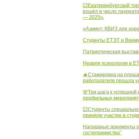
💥Екатеринбургский тор
вошёл в число лауреат
— 2025».
«Азимут: КВИЗ для хор
Студенты ЕТЭТ и Врем
Патриотическая выста
Неделя психологии в Е
🔥Стажировка на площа
работодателя прошла у
💯Три шага к успешной 
профильных мероприят
💥Студенты специально
приняли участие в студ
Наградные документы о
гостеприимства"