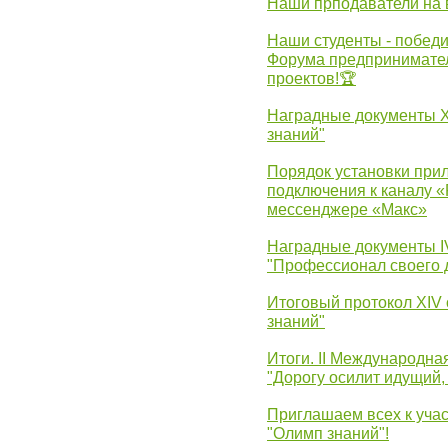
Наши прподаватели на 
Наши студенты - победи
Форума предпринимател
проектов!🏆
Наградные документы 
знаний"
Порядок установки при
подключения к каналу 
мессенджере «Макс»
Наградные документы 
"Профессионал своего 
Итоговый протокол XIV
знаний"
Итоги. II Международн
"Дорогу осилит идущий,
Приглашаем всех к уча
"Олимп знаний"!