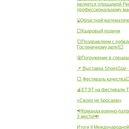
является площадкой Ре
профессиональному ма
⌛Областной математиче
💥Кадровый подиум
💥Поздравляем с побед
Гостиничному делу!💥
🤩Погружение в специа
📌 Выставка ShoesStar- 
💥 Фестиваль качества
🍎ЕТЭТ на фестивале Т
«Своих не бросаем»
📢Команда военно-патр
3 место!📢
Итоги II Международн