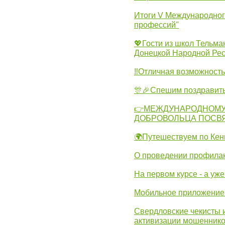
Итоги V Международног
профессий"
💖Гости из школ Тельма
Донецкой Народной Рес
‼Отличная возможность 
🎊🎉Спешим поздравит
👉МЕЖДУНАРОДНОМУ
ДОБРОВОЛЬЦА ПОСВ
🌍Путешествуем по Кен
О проведении профилак
На первом курсе - а уж
Мобильное приложение 
Свердловские чекисты 
активизации мошеннико