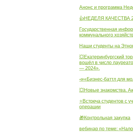
Анонс и программа Нед
👍НЕДЕЛЯ КАЧЕСТВА 2
Государственная инфо
коммунального хозяйст
Наши студенты на Этно
💥Екатеринбургский тор
вошёл в число лауреат
— 2024».
📣«Бизнес-баттл для м
💥Новые знакомства. А
⭐Встреча студентов с у
операции
🎁Контрольная закупка
вебинар по теме: «Нало