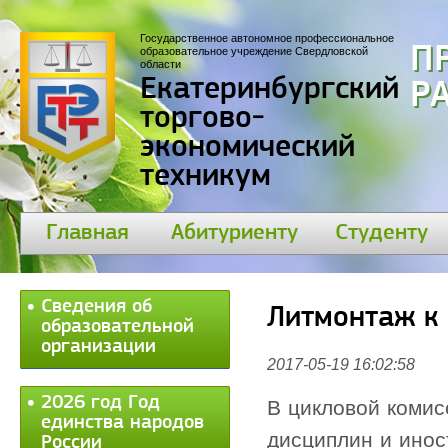
Государственное автономное профессиональное
П
образовательное учреждение Свердловской
области
Екатеринбургский
30
торгово-
экономический
техникум
Главная
Абитуриенту
Студенту
Сведения об
Литмонтаж к 
образовательной
организации
2017-05-19 16:02:58
2026 год Год
В цикловой коми
единства народов
дисциплин и инос
России