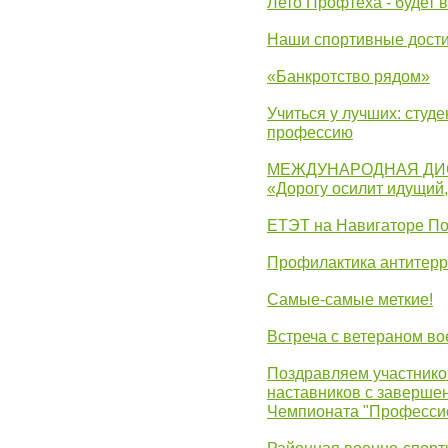
Лето Профтеха - будет 
Наши спортивные дост
«Банкротство рядом»
Учиться у лучших: студ
профессию
МЕЖДУНАРОДНАЯ ДИ
«Дорогу осилит идущий
ЕТЭТ на Навигаторе П
Профилактика антитерр
Самые-самые меткие!
Встреча с ветераном в
Поздравляем участников
наставников с заверше
Чемпионата "Професси