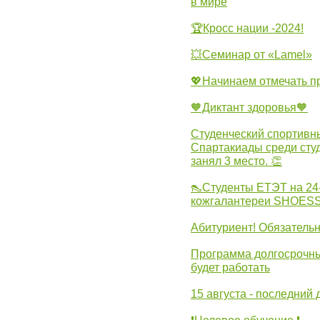
в мире
🏆Кросс нации -2024!
💥Семинар от «Lamel»
💖Начинаем отмечать 
🧡Диктант здоровья🧡
Студенческий спортивны
Спартакиады среди сту
занял 3 место. 👏
👠Студенты ЕТЭТ на 24
кожгалантереи SHOES
Абитуриент! Обязательн
Программа долгосрочных
будет работать
15 августа - последний 