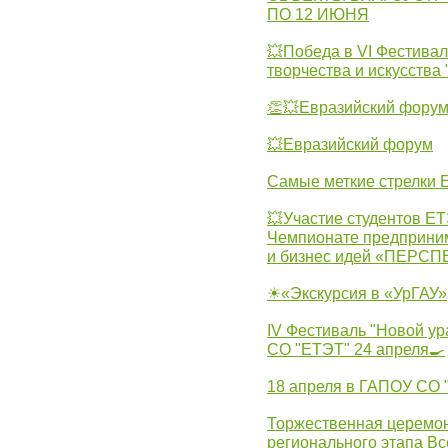
ПО 12 ИЮНЯ
💥Победа в VI Фестивал
творчества и искусства
👏💥Евразийский фору
💥Евразийский форум
Самые меткие стрелки Е
💥Участие студентов Е
Чемпионате предпринима
и бизнес идей «ПЕРС
☀«Экскурсия в «УрГАУ»
IV Фестиваль "Новой ур
СО "ЕТЭТ" 24 апреля🍳
18 апреля в ГАПОУ СО
Торжественная церемон
регионального этапа Вс