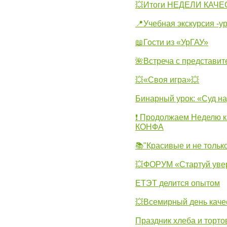
💥Итоги НЕДЕЛИ КАЧЕС
📍Учебная экскурсия -у
📖Гости из «УрГАУ»
🌺Встреча с представит
💥«Своя игра»💥
Бинарный урок: «Суд н
❗ Продолжаем Неделю к
КОНФА
📚"Красивые и не тольк
💥ФОРУМ «Стартуй уве
ЕТЭТ делится опытом
💥Всемирный день каче
Праздник хлеба и торто