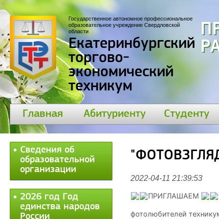
Государственное автономное профессиональное
П
образовательное учреждение Свердловской
области
Екатеринбургский
30
торгово-
экономический
техникум
Главная
Абитуриенту
Студенту
Сведения об
"ФОТОВЗГЛЯД
образовательной
организации
2022-04-11 21:39:53
ПРИГЛАШАЕМ
2026 год Год
единства народов
фотолюбителей техникум
России