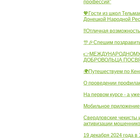
профессий"
💖Гости из школ Тельма
Донецкой Народной Рес
‼Отличная возможность 
🎊🎉Спешим поздравит
👉МЕЖДУНАРОДНОМУ
ДОБРОВОЛЬЦА ПОСВ
🌍Путешествуем по Кен
О проведении профилак
На первом курсе - а уж
Мобильное приложение 
Свердловские чекисты 
активизации мошеннико
19 декабря 2024 года в