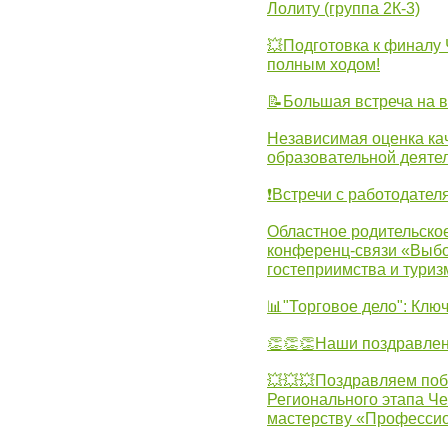
Лолиту (группа 2К-3)
💥Подготовка к финал
полным ходом!
📝Большая встреча на 
Независимая оценка ка
образовательной деятел
❗Встречи с работодател
Областное родительско
конференц-связи «Выбо
гостеприимства и туриз
📊"Торговое дело": Клю
👏👏👏Наши поздравлен
💥💥💥Поздравляем поб
Регионального этапа Ч
мастерству «Професси