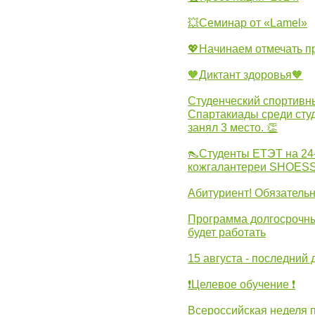
💥Семинар от «Lamel»
💖Начинаем отмечать 
🧡Диктант здоровья🧡
Студенческий спортивны
Спартакиады среди сту
занял 3 место. 👏
👠Студенты ЕТЭТ на 24
кожгалантереи SHOES
Абитуриент! Обязательн
Программа долгосрочных
будет работать
15 августа - последний 
❗Целевое обучение ❗
Всероссийская неделя 