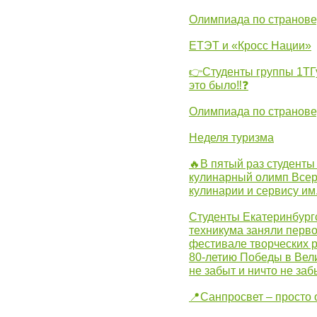
Олимпиада по странов
ЕТЭТ и «Кросс Нации»
👉Студенты группы 1ТГу
это было‼❓
Олимпиада по странов
Неделя туризма
🔥В пятый раз студенты
кулинарный олимп Всер
кулинарии и сервису им
Студенты Екатеринбургс
техникума заняли перво
фестивале творческих 
80-летию Победы в Вел
не забыт и ничто не за
📍Санпросвет – просто 