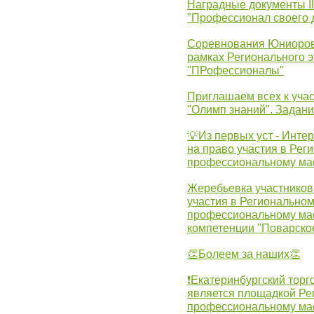
Наградные документы 
"Профессионал своего 
Соревнования Юниоров 
рамках Регионального 
"ПРофессионалы"
Приглашаем всех к учас
"Олимп знаний". Задан
💡Из первых уст - Инте
на право участия в Рег
профессиональному ма
Жеребьевка участников 
участия в Регионально
профессиональному ма
компетенции "Поварско
👏Болеем за наших👏
❗Екатеринбургский торг
является площадкой Ре
профессиональному ма