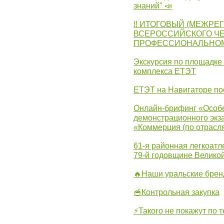
знаний" 📣
‼ ИТОГОВЫЙ (МЕЖРЕ
ВСЕРОССИЙСКОГО Ч
ПРОФЕССИОНАЛЬНОМУ 
Экскурсия по площадке
комплекса ЕТЭТ
ЕТЭТ на Навигаторе по
Онлайн-брифинг «Особе
демонстрационного экза
«Коммерция (по отрасл
61-я районная легкоатл
79-й годовщине Велико
🔥Наши уральские бре
🥣Контрольная закупка
⚡Такого не покажут по т