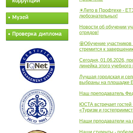
коррупции
☀Лето в Профтехе - ЕТ
любознательных!
Музей
Новости об обучении уч
отрядов!
Проверка диплома
🤩Обучение участников 
стремится к завершени
Сегодня, 01.06.2026, 
линейка этого учебного 
Лучшая городская и се
выбраны на площадке 
Наш преподаватель Фед
ЮСТА встречает гостей 
«Туризм и гостеприимст
Наши прподаватели на 
Наши студенты - победи