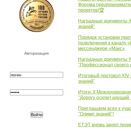
Форума предпринимател
проектов!🏆
Наградные документы 
знаний"
Порядок установки при
подключения к каналу 
мессенджере «Макс»
Авторизация
Наградные документы 
"Профессионал своего 
Итоговый протокол XIV
знаний"
Итоги. II Международн
"Дорогу осилит идущий,
Приглашаем всех к уча
"Олимп знаний"!
ЕТЭТ вновь занял лид