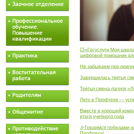
Заочное отделение
Профессиональное
обучение.
Повышение
квалификации
💥«Госуслуги Моя школа
Практика
цифровой помощник для
Не забываем про ориги
Воспитательная
Завершилась третья см
работа
Третья смена лагеря «Л
Родителям
Лето в Профтехе — усп
Вместе в хорошей комп
Общежитие
итоги учебного года
🎉Гордимся победами н
Противодействие
Профтеха!