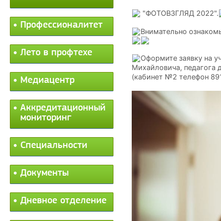
"ФОТОВЗГЛЯД 2022".
Профессионалитет
Внимательно ознаком
Лето в профтехе
Оформите заявку на у
Михайловича, педагога 
(кабинет №2 телефон 89
Медиацентр
Аккредитационный
мониторинг
Специальности
Документы
Дневное отделение