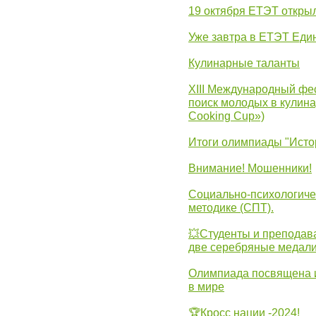
19 октября ЕТЭТ откры
Уже завтра в ЕТЭТ Еди
Кулинарные таланты
XIII Международный фес
поиск молодых в кулинар
Cooking Cup»)
Итоги олимпиады "Исто
Внимание! Мошенники!
Социально-психологиче
методике (СПТ).
💥Студенты и преподав
две серебряные медали
Олимпиада посвящена и
в мире
🏆Кросс нации -2024!