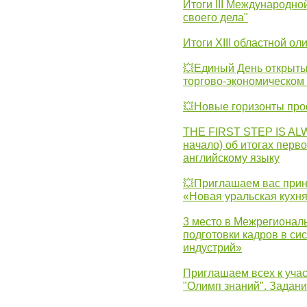
Итоги III Международн
своего дела"
Итоги XIII областной о
💥Единый День открыты
торгово-экономическом 
💥Новые горизонты про
THE FIRST STEP IS AL
начало) об итогах перво
английскому языку
💥Приглашаем вас прин
«Новая уральская кухн
3 место в Межрегионал
подготовки кадров в с
индустрий»
Приглашаем всех к учас
"Олимп знаний". Задан