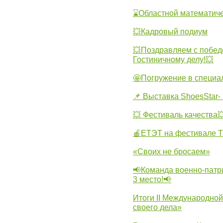
⌛Областной математиче
💥Кадровый подиум
💥Поздравляем с побед
Гостиничному делу!💥
🤩Погружение в специа
📌 Выставка ShoesStar- 
💥 Фестиваль качества
🍎ЕТЭТ на фестивале Т
«Своих не бросаем»
📢Команда военно-патр
3 место!📢
Итоги II Международн
своего дела»