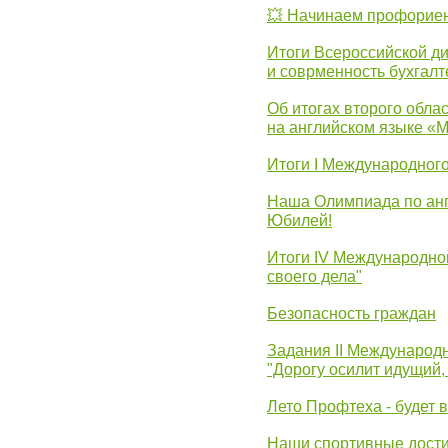
💥 Начинаем профорие
Итоги Всероссийской д
и соврменность бухгалт
Об итогах второго облас
на английском языке «
Итоги I Международног
Наша Олимпиада по анг
Юбилей!
Итоги IV Международн
своего дела"
Безопасность граждан
Задания II Международ
"Дорогу осилит идущий,
Лето Профтеха - будет 
Наши спортивные дост