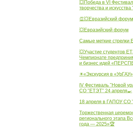
💥Победа в VI Фестивал
творчества и искусства
👏💥Евразийский фору
💥Евразийский форум
Самые меткие стрелки Е
💥Участие студентов Е
Чемпионате предпринима
и бизнес идей «ПЕРС
☀«Экскурсия в «УрГАУ»
IV Фестиваль "Новой ур
СО "ЕТЭТ" 24 апреля🍳
18 апреля в ГАПОУ СО
Торжественная церемон
регионального этапа Вс
года — 2025»🏆