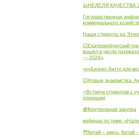
👍НЕДЕЛЯ КАЧЕСТВА 2
Государственная инфо
коммунального хозяйст
Наши студенты на Этно
💥Екатеринбургский тор
вошёл в число лауреат
— 2024».
📣«Бизнес-баттл для м
💥Новые знакомства. А
⭐Встреча студентов с у
операции
🎁Контрольная закупка
вебинар по теме: «Нало
⛩Китай – здесь, Китай 