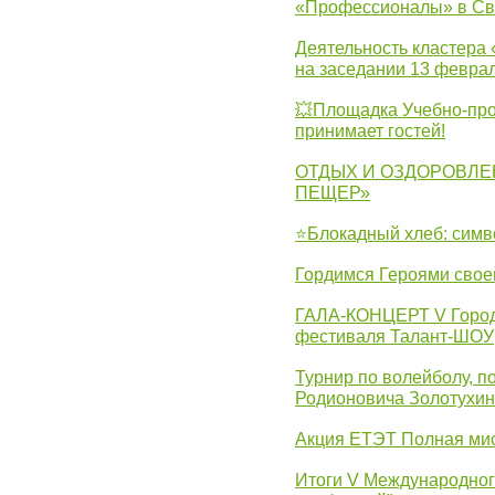
«Профессионалы» в Св
Деятельность кластера 
на заседании 13 февра
💥Площадка Учебно-про
принимает гостей!
ОТДЫХ И ОЗДОРОВЛЕ
ПЕЩЕР»
⭐Блокадный хлеб: симв
Гордимся Героями свое
ГАЛА-КОНЦЕРТ V Городс
фестиваля Талант-ШОУ
Турнир по волейболу, 
Родионовича Золотухи
Акция ЕТЭТ Полная мис
Итоги V Международног