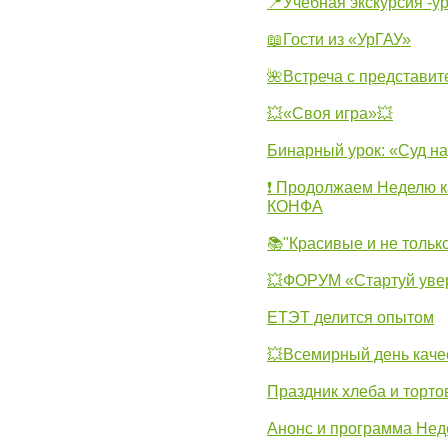
📍Учебная экскурсия -у
📖Гости из «УрГАУ»
🌺Встреча с представит
💥«Своя игра»💥
Бинарный урок: «Суд н
❗ Продолжаем Неделю к
КОНФА
📚"Красивые и не тольк
💥ФОРУМ «Стартуй уве
ЕТЭТ делится опытом
💥Всемирный день каче
Праздник хлеба и торто
Анонс и программа Нед