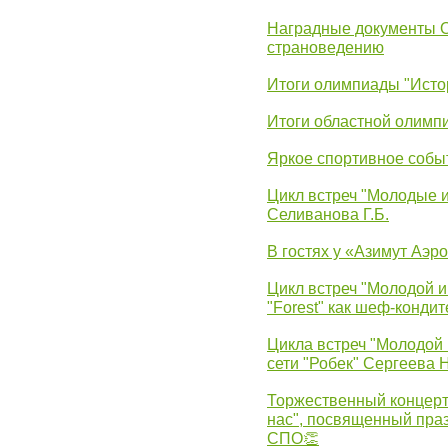
Наградные документы 
страноведению
Итоги олимпиады "Исто
Итоги областной олимп
Яркое спортивное собы
Цикл встреч "Молодые 
Селиванова Г.Б.
В гостях у «Азимут Аэр
Цикл встреч "Молодой и
"Forest" как шеф-кондит
Цикла встреч "Молодой 
сети "Робек" Сергеева Н
Торжественный концерт
нас", посвященный пра
СПО👏