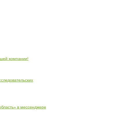
ошей компании!
сследовательских
область» в мессенджере