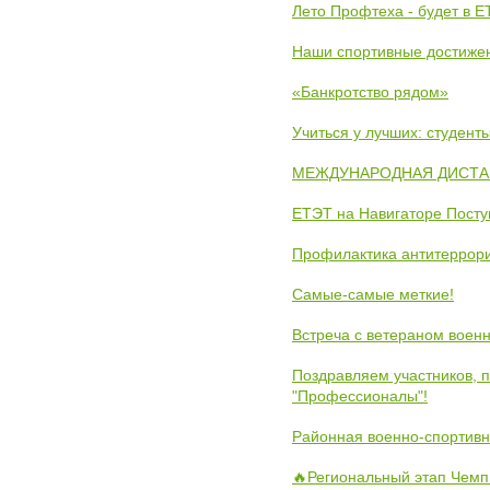
Лето Профтеха - будет в 
Наши спортивные достиже
«Банкротство рядом»
Учиться у лучших: студен
МЕЖДУНАРОДНАЯ ДИСТАНЦ
ЕТЭТ на Навигаторе Пост
Профилактика антитеррори
Самые-самые меткие!
Встреча с ветераном воен
Поздравляем участников, 
"Профессионалы"!
Районная военно-спортивн
🔥Региональный этап Чемп