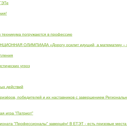
ЕТЭТе
ния!
ты техникума погружаются в профессию
ИОННАЯ ОЛИМПИАДА «Дорогу осилит идущий, а математику –
упления
стических угроз
ных действий
призёров, победителей и их наставников с завершением Региональ
ая игра "Патриот"
ионата "Профессионалы" завершён! В ЕТЭТ - есть призовые места