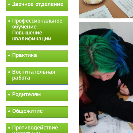
Заочное отделение
Профессиональное
обучение.
Повышение
квалификации
Практика
Воспитательная
работа
Родителям
Общежитие
Противодействие