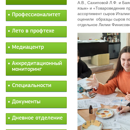
А.В., Сахиповой Л.Ф. и Ба
язык» и «Товароведение п
ассортимент сыров Италии,
Профессионалитет
оценили
образцы сыров п
отдельное Лилии Финисов
Лето в профтехе
Медиацентр
Аккредитационный
мониторинг
Специальности
Документы
Дневное отделение