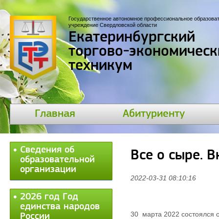
Государственное автономное профессиональное образова
учреждение Свердловской области
Екатеринбургский
торгово-экономическ
техникум
Главная
Абитуриенту
Сведения об
Все о сыре. В
образовательной
организации
2022-03-31 08:10:16
2026 год Год
единства народов
30
марта 2022 состоялся 
России