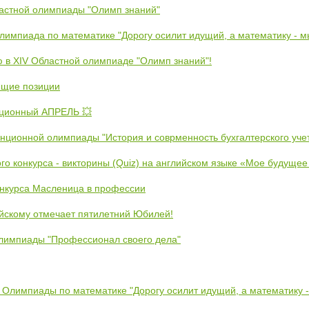
ластной олимпиады "Олимп знаний"
Олимпиада по математике "Дорогу осилит идущий, а математику - 
ю в XIV Областной олимпиаде "Олимп знаний"!
ющие позиции
ционный АПРЕЛЬ 💥
анционной олимпиады "История и соврменность бухгалтерского уче
ого конкурса - викторины (Quiz) на английском языке «Мое будуще
онкурса Масленица в профессии
йскому отмечает пятилетний Юбилей!
лимпиады "Профессионал своего дела"
 Олимпиады по математике "Дорогу осилит идущий, а математику 