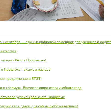
 с 1 сентября — единый цифровой помощник для учеников и родит
 аттестата
 лагеря «Лето в Профтехе»!
 в Профтехе» в самом разгаре!
ное продолжение в ЕТЭТ!
и с «Азимут». Впечатляющие итоги учебного года
естивале успеха Уральского Профтеха!
открыл свои двери для самых любознательных!