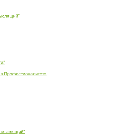
мыслящий"
та"
е в Профессионалитет»
- мыслящий"