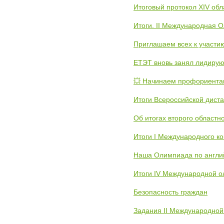
Итоговый протокол XIV об
Итоги. II Международная 
Приглашаем всех к участи
ЕТЭТ вновь занял лидиру
💥 Начинаем профориента
Итоги Всероссийской дист
Об итогах второго областн
Итоги I Международного к
Наша Олимпиада по англи
Итоги IV Международной о
Безопасность граждан
Задания II Международной