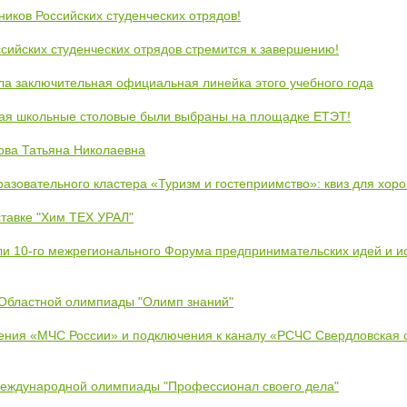
ников Российских студенческих отрядов!
сийских студенческих отрядов стремится к завершению!
ла заключительная официальная линейка этого учебного года
кая школьные столовые были выбраны на площадке ЕТЭТ!
ова Татьяна Николаевна
азовательного кластера «Туризм и гостеприимство»: квиз для хор
тавке "Хим ТЕХ УРАЛ"
ли 10-го межрегионального Форума предпринимательских идей и и
 Областной олимпиады "Олимп знаний"
ения «МЧС России» и подключения к каналу «РСЧС Свердловская 
Международной олимпиады "Профессионал своего дела"