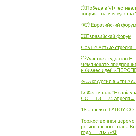
💥Победа в VI Фестивал
творчества и искусства
👏💥Евразийский фору
💥Евразийский форум
Самые меткие стрелки Е
💥Участие студентов Е
Чемпионате предпринима
и бизнес идей «ПЕРС
☀«Экскурсия в «УрГАУ»
IV Фестиваль "Новой ур
СО "ЕТЭТ" 24 апреля🍳
18 апреля в ГАПОУ СО
Торжественная церемон
регионального этапа Вс
года — 2025»🏆