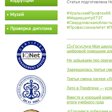
коррупции
Статья подготовлена Н
#УральскийПрофтех66
Музей
#МедиацентрЕТЭТ
#Свердловскаяобласт
#Профессионалитет
#П
Проверка диплома
💥«Госуслуги Моя школа
цифровой помощник для
Не забываем про ориги
Завершилась третья см
Третья смена лагеря «Л
Лето в Профтехе — усп
Вместе в хорошей комп
итоги учебного года
🎉Гордимся победами н