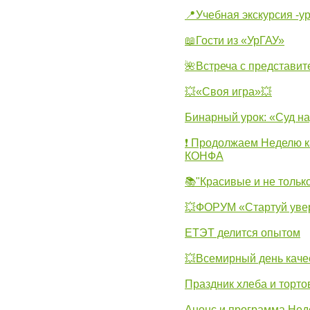
📍Учебная экскурсия -у
📖Гости из «УрГАУ»
🌺Встреча с представит
💥«Своя игра»💥
Бинарный урок: «Суд н
❗ Продолжаем Неделю к
КОНФА
📚"Красивые и не тольк
💥ФОРУМ «Стартуй уве
ЕТЭТ делится опытом
💥Всемирный день каче
Праздник хлеба и торто
Анонс и программа Нед