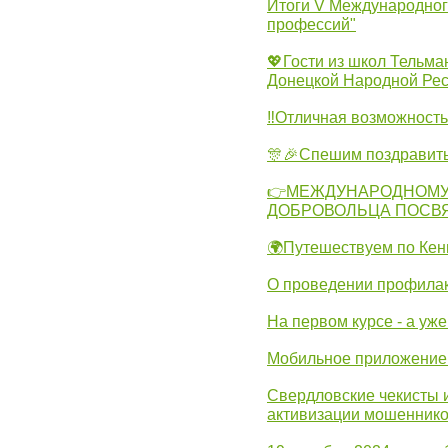
Итоги V Международног
профессий"
💖Гости из школ Тельма
Донецкой Народной Рес
‼Отличная возможность 
🎊🎉Спешим поздравит
👉МЕЖДУНАРОДНОМУ
ДОБРОВОЛЬЦА ПОСВ
🌍Путешествуем по Кен
О проведении профилак
На первом курсе - а уж
Мобильное приложение 
Свердловские чекисты 
активизации мошеннико