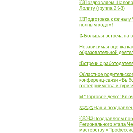
💥Поздравляем Шалова 
Лолиту (группа 2К-3)
💥Подготовка к финал
полным ходом!
📝Большая встреча на 
Независимая оценка ка
образовательной деятел
❗Встречи с работодател
Областное родительско
конференц-связи «Выбо
гостеприимства и туриз
📊"Торговое дело": Клю
👏👏👏Наши поздравлен
💥💥💥Поздравляем поб
Регионального этапа Ч
мастерству «Професси