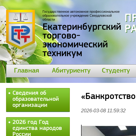
Государственное автономное профессиональное
П
образовательное учреждение Свердловской
области
Екатеринбургский
30
торгово-
экономический
техникум
Главная
Абитуриенту
Студенту
Сведения об
«Банкротство
образовательной
организации
2026-03-08 11:59:32
2026 год Год
единства народов
России