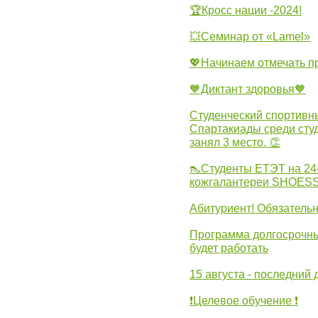
🏆Кросс нации -2024!
💥Семинар от «Lamel»
💖Начинаем отмечать 
🧡Диктант здоровья🧡
Студенческий спортивны
Спартакиады среди сту
занял 3 место. 👏
👠Студенты ЕТЭТ на 24
кожгалантереи SHOES
Абитуриент! Обязательн
Программа долгосрочных
будет работать
15 августа - последний 
❗Целевое обучение ❗