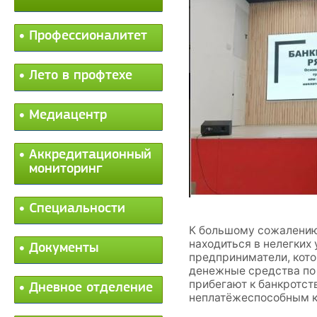
Профессионалитет
Лето в профтехе
Медиацентр
Аккредитационный
мониторинг
Специальности
К большому сожалению
находиться в нелегких
Документы
предприниматели, кото
денежные средства по
прибегают к банкротст
Дневное отделение
неплатёжеспособным к