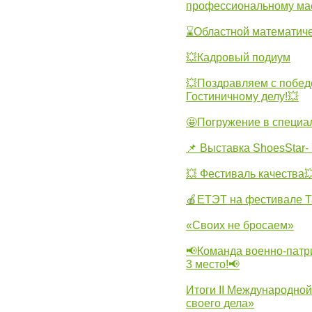
профессиональному ма
⌛Областной математиче
💥Кадровый подиум
💥Поздравляем с побед
Гостиничному делу!💥
🤩Погружение в специа
📌 Выставка ShoesStar- 
💥 Фестиваль качества
🍎ЕТЭТ на фестивале Т
«Своих не бросаем»
📢Команда военно-патр
3 место!📢
Итоги II Международн
своего дела»