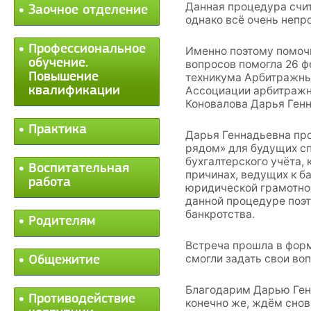
Данная процедура счит
Заочное отделение
однако всё очень непр
Профессиональное
Именно поэтому помоч
обучение.
вопросов помогла 26 ф
Повышение
техникума Арбитражны
квалификации
Ассоциации арбитраж
Коновалова Дарья Ген
Практика
Дарья Геннадьевна пр
рядом» для будущих сп
бухгалтерского учёта,
Воспитательная
причинах, ведущих к ба
работа
юридической грамотнос
данной процедуре поэт
банкротства.
Родителям
Встреча прошла в форм
смогли задать свои во
Общежитие
Благодарим Дарью Генн
Противодействие
конечно же, ждём снов