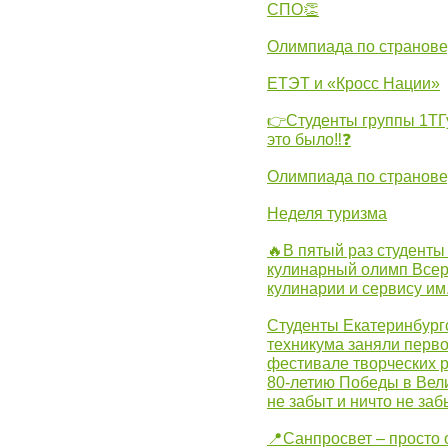
СПО👏
Олимпиада по странов
ЕТЭТ и «Кросс Нации»
👉Студенты группы 1ТГу
это было‼❓
Олимпиада по странов
Неделя туризма
🔥В пятый раз студенты
кулинарный олимп Всер
кулинарии и сервису им
Студенты Екатеринбургс
техникума заняли перво
фестивале творческих 
80-летию Победы в Вел
не забыт и ничто не за
📍Санпросвет – просто 