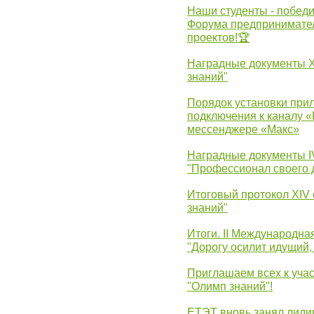
Наши студенты - победи
Форума предпринимател
проектов!🏆
Наградные документы 
знаний"
Порядок установки при
подключения к каналу 
мессенджере «Макс»
Наградные документы 
"Профессионал своего 
Итоговый протокол XIV
знаний"
Итоги. II Международн
"Дорогу осилит идущий,
Приглашаем всех к уча
"Олимп знаний"!
ЕТЭТ вновь занял лид