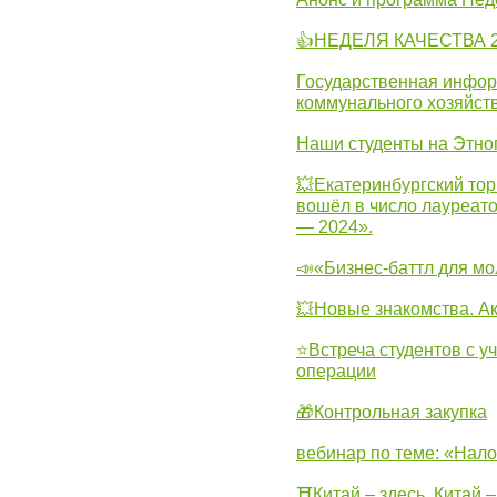
👍НЕДЕЛЯ КАЧЕСТВА 2
Государственная инфо
коммунального хозяйст
Наши студенты на Этно
💥Екатеринбургский тор
вошёл в число лауреат
— 2024».
📣«Бизнес-баттл для м
💥Новые знакомства. А
⭐Встреча студентов с у
операции
🎁Контрольная закупка
вебинар по теме: «Нало
⛩Китай – здесь, Китай 