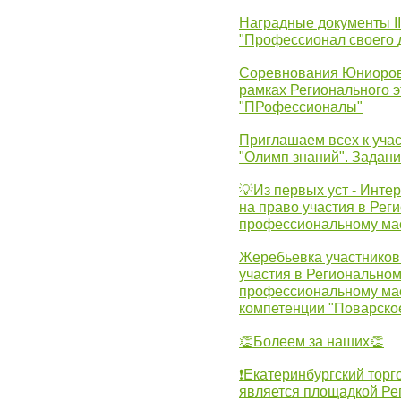
Наградные документы 
"Профессионал своего 
Соревнования Юниоров 
рамках Регионального 
"ПРофессионалы"
Приглашаем всех к учас
"Олимп знаний". Задан
💡Из первых уст - Инте
на право участия в Рег
профессиональному ма
Жеребьевка участников 
участия в Регионально
профессиональному ма
компетенции "Поварско
👏Болеем за наших👏
❗Екатеринбургский торг
является площадкой Ре