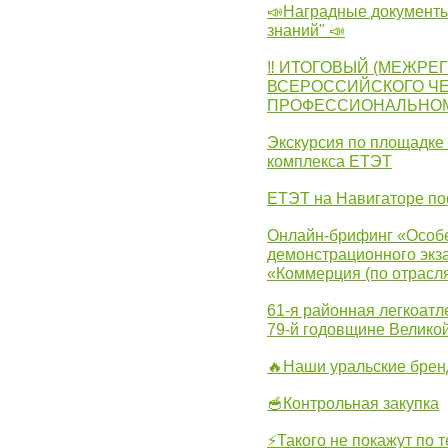
📣Наградные документы
знаний" 📣
‼ ИТОГОВЫЙ (МЕЖРЕ
ВСЕРОССИЙСКОГО Ч
ПРОФЕССИОНАЛЬНОМУ 
Экскурсия по площадке
комплекса ЕТЭТ
ЕТЭТ на Навигаторе по
Онлайн-брифинг «Особе
демонстрационного экза
«Коммерция (по отрасл
61-я районная легкоатл
79-й годовщине Велико
🔥Наши уральские бре
🥣Контрольная закупка
⚡Такого не покажут по т