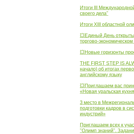
Итоги III Международн
своего дела"
Итоги XIII областной о
💥Единый День открыты
торгово-экономическом 
💥Новые горизонты про
THE FIRST STEP IS AL
начало) об итогах перво
английскому языку
💥Приглашаем вас прин
«Новая уральская кухн
3 место в Межрегионал
подготовки кадров в с
индустрий»
Приглашаем всех к учас
"Олимп знаний". Задан