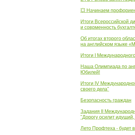
💥 Начинаем профорие
Итоги Всероссийской д
и соврменность бухгалт
Об итогах второго облас
на английском языке «
Итоги I Международног
Наша Олимпиада по анг
Юбилей!
Итоги IV Международн
своего дела"
Безопасность граждан
Задания II Международ
"Дорогу осилит идущий,
Лето Профтеха - будет 