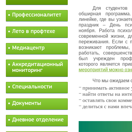
Для студентов 
обширная программа
Профессионалитет
линейке, где вы узнае
праздник – День пси
ноября. Работа психо
Лето в профтехе
современной жизни, д
переживания. Если с п
возникают проблемы
Медиацентр
работать, совершенст
был учрежден профе
Аккредитационный
которого является пр
мероприятий можно озн
мониторинг
Что мы ожидаем о
Специальности
принимать активное 
найти ответы на инт
оставлять свои комм
Документы
делиться с нами впе
Дневное отделение