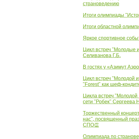
страноведению
Итоги олимпиады "Исто
Итоги областной олимп
Яркое спортивное собы
Цикл встреч "Молодые 
Селиванова Г.Б.
В гостях у «Азимут Аэр
Цикл встреч "Молодой и
"Forest" как шеф-кондит
Цикла встреч "Молодой 
сети "Робек" Сергеева Н
Торжественный концерт
нас", посвященный пра
СПО👏
Олимпиада по странов