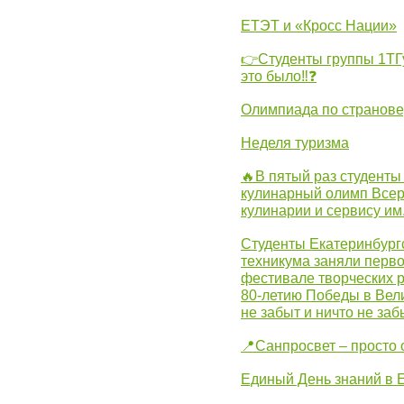
ЕТЭТ и «Кросс Нации»
👉Студенты группы 1ТГу
это было‼❓
Олимпиада по странов
Неделя туризма
🔥В пятый раз студенты
кулинарный олимп Всер
кулинарии и сервису им
Студенты Екатеринбургс
техникума заняли перво
фестивале творческих 
80-летию Победы в Вел
не забыт и ничто не за
📍Санпросвет – просто 
Единый День знаний в 