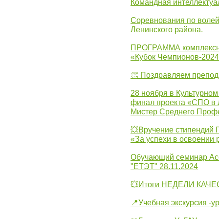
Командная интеллектуа
Соревнования по волей
Ленинского района.
ПРОГРАММА комплексно
«Кубок Чемпионов-202
👏 Поздравляем препо
28 ноября в Культурном
финал проекта «СПО в Л
Мистер Среднего Проф
💥Вручение стипендий 
«За успехи в освоении
Обучающий семинар Ас
"ЕТЭТ" 28.11.2024
💥Итоги НЕДЕЛИ КАЧЕС
📍Учебная экскурсия -у