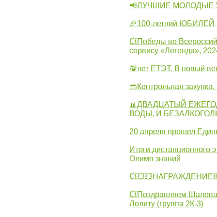
📢ЛУЧШИЕ МОЛОДЫЕ 
🎉100-летний ЮБИЛЕЙ 
💥Победы во Всероссий
сервису «Легенда», 202
💯лет ЕТЭТ. В новый в
👜Контрольная закупка
📊ДВАДЦАТЫЙ ЕЖЕГО
ВОДЫ, И БЕЗАЛКОГО
20 апреля прошел Един
Итоги дистанционного э
Олимп знаний
💥💥💥НАГРАЖДЕНИЕ!!!
💥Поздравляем Шалова 
Лолиту (группа 2К-3)