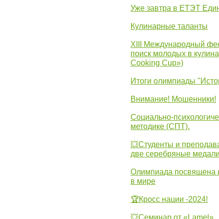
Уже завтра в ЕТЭТ Еди
Кулинарные таланты
XIII Международный фес
поиск молодых в кулинар
Cooking Cup»)
Итоги олимпиады "Исто
Внимание! Мошенники!
Социально-психологиче
методике (СПТ).
💥Студенты и преподав
две серебряные медали
Олимпиада посвящена и
в мире
🏆Кросс нации -2024!
💥Семинар от «Lamel»