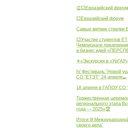
👏💥Евразийский фору
💥Евразийский форум
Самые меткие стрелки Е
💥Участие студентов Е
Чемпионате предпринима
и бизнес идей «ПЕРС
☀«Экскурсия в «УрГАУ»
IV Фестиваль "Новой ур
СО "ЕТЭТ" 24 апреля🍳
18 апреля в ГАПОУ СО
Торжественная церемон
регионального этапа Вс
года — 2025»🏆
Итоги III Международн
своего дела"