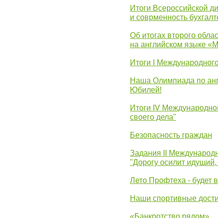
Итоги Всероссийской д
и соврменность бухгалт
Об итогах второго облас
на английском языке «
Итоги I Международног
Наша Олимпиада по анг
Юбилей!
Итоги IV Международн
своего дела"
Безопасность граждан
Задания II Международ
"Дорогу осилит идущий,
Лето Профтеха - будет 
Наши спортивные дост
«Банкротство рядом»