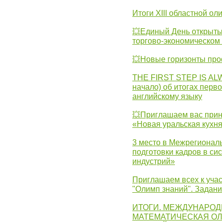
Итоги XIII областной о
💥Единый День открыты
торгово-экономическом 
💥Новые горизонты про
THE FIRST STEP IS AL
начало) об итогах перво
английскому языку
💥Приглашаем вас прин
«Новая уральская кухн
3 место в Межрегионал
подготовки кадров в с
индустрий»
Приглашаем всех к учас
"Олимп знаний". Задан
ИТОГИ. МЕЖДУНАРО
МАТЕМАТИЧЕСКАЯ ОЛ