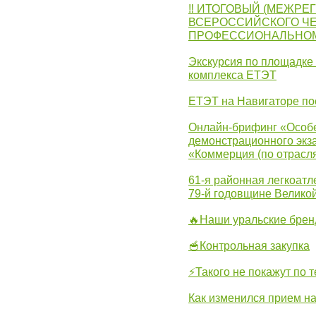
‼ ИТОГОВЫЙ (МЕЖРЕ
ВСЕРОССИЙСКОГО Ч
ПРОФЕССИОНАЛЬНОМУ 
Экскурсия по площадке
комплекса ЕТЭТ
ЕТЭТ на Навигаторе по
Онлайн-брифинг «Особе
демонстрационного экза
«Коммерция (по отрасл
61-я районная легкоатл
79-й годовщине Велико
🔥Наши уральские бре
🥣Контрольная закупка
⚡Такого не покажут по т
Как изменился прием на