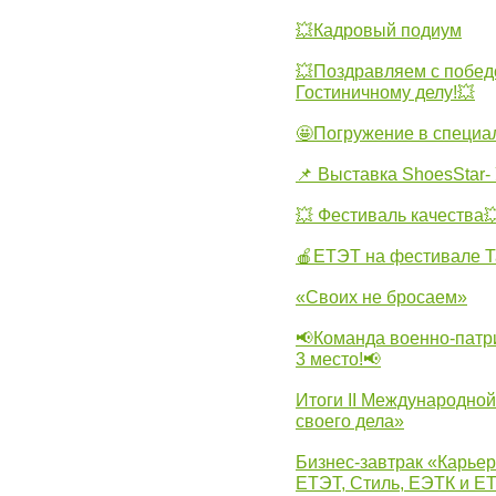
💥Кадровый подиум
💥Поздравляем с побед
Гостиничному делу!💥
🤩Погружение в специа
📌 Выставка ShoesStar- 
💥 Фестиваль качества
🍎ЕТЭТ на фестивале Т
«Своих не бросаем»
📢Команда военно-патр
3 место!📢
Итоги II Международн
своего дела»
Бизнес-завтрак «Карьер
ЕТЭТ, Стиль, ЕЭТК и ЕТ