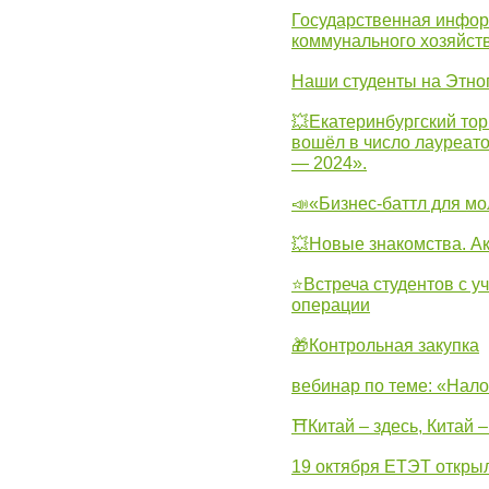
Государственная инфо
коммунального хозяйст
Наши студенты на Этно
💥Екатеринбургский тор
вошёл в число лауреат
— 2024».
📣«Бизнес-баттл для м
💥Новые знакомства. А
⭐Встреча студентов с у
операции
🎁Контрольная закупка
вебинар по теме: «Нало
⛩Китай – здесь, Китай 
19 октября ЕТЭТ откры