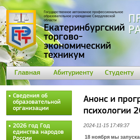
Государственное автономное профессиональное
П
образовательное учреждение Свердловской
области
Екатеринбургский
30
торгово-
экономический
техникум
Главная
Абитуриенту
Студенту
Сведения об
Анонс и про
образовательной
организации
психологии 
2026 год Год
2024-11-15 17:49:37
единства народов
18 ноября мы запуск
России