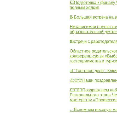
💥Подготовка к финал
полным ходом!
📝Большая встреча на 
Независимая оценка ка
образовательной деятел
❗Встречи с работодател
Областное родительско
конференц-связи «Выбо
гостеприимства и туриз
📊"Торговое дело": Клю
👏👏👏Наши поздравлен
💥💥💥Поздравляем поб
Регионального этапа Ч
мастерству «Професси
…Вспомним веселую м