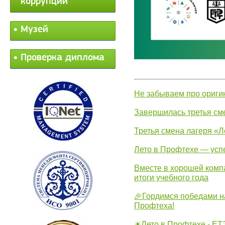
коррупции
Музей
Проверка диплома
Не забываем про ориги
Завершилась третья см
Третья смена лагеря «Л
Лето в Профтехе — усп
Вместе в хорошей комп
итоги учебного года
🎉Гордимся победами н
Профтеха!
☀Лето в Профтехе - ЕТ