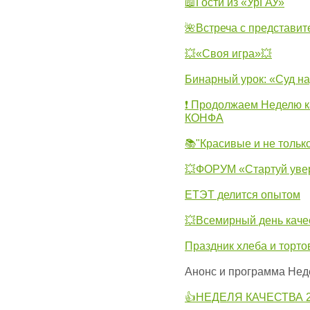
📖Гости из «УрГАУ»
🌺Встреча с представит
💥«Своя игра»💥
Бинарный урок: «Суд н
❗ Продолжаем Неделю к
КОНФА
📚"Красивые и не тольк
💥ФОРУМ «Стартуй уве
ЕТЭТ делится опытом
💥Всемирный день каче
Праздник хлеба и торто
Анонс и программа Нед
👍НЕДЕЛЯ КАЧЕСТВА 2