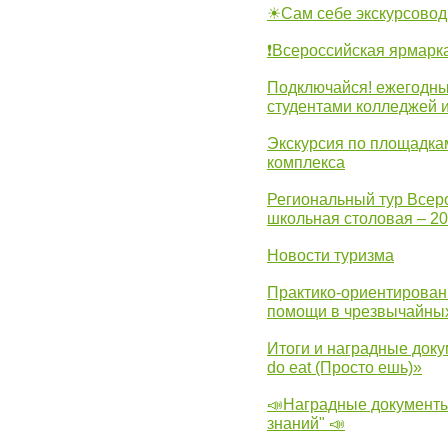
☀Сам себе экскурсовод
❗Всероссийская ярмарк
Подключайся! ежегодны
студентами колледжей 
Экскурсия по площадка
комплекса
Региональный тур Всер
школьная столовая – 2
Новости туризма
Практико-ориентирован
помощи в чрезвычайных
Итоги и наградные доку
do eat (Просто ешь)»
📣Наградные документы
знаний" 📣