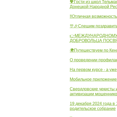
💖Гости из школ Тельма
Донецкой Народной Рес
‼Отличная возможность 
🎊🎉Спешим поздравит
👉МЕЖДУНАРОДНОМУ
ДОБРОВОЛЬЦА ПОСВ
🌍Путешествуем по Кен
О проведении профилак
На первом курсе - а уж
Мобильное приложение 
Свердловские чекисты 
активизации мошеннико
19 декабря 2024 года в
родительское собрание