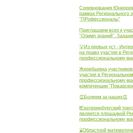
Соревнования Юниоров 
рамках Регионального 
"ПРофессионалы"
Приглашаем всех к учас
"Олимп знаний". Задан
💡Из первых уст - Инте
на право участия в Рег
профессиональному ма
Жеребьевка участников 
участия в Регионально
профессиональному ма
компетенции "Поварско
👏Болеем за наших👏
❗Екатеринбургский торг
является площадкой Ре
профессиональному ма
⌛Областной математиче