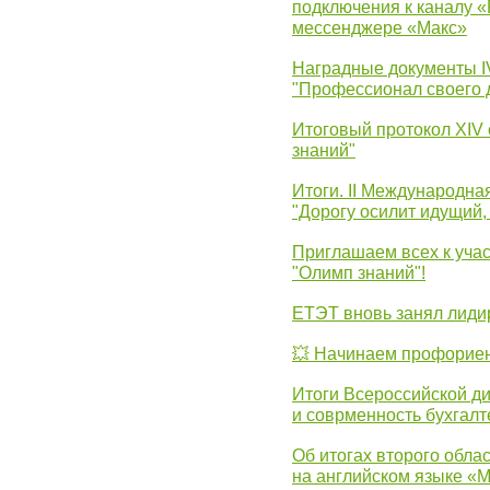
подключения к каналу 
мессенджере «Макс»
Наградные документы 
"Профессионал своего 
Итоговый протокол XIV
знаний"
Итоги. II Международн
"Дорогу осилит идущий,
Приглашаем всех к уча
"Олимп знаний"!
ЕТЭТ вновь занял лид
💥 Начинаем профорие
Итоги Всероссийской д
и соврменность бухгалт
Об итогах второго облас
на английском языке «