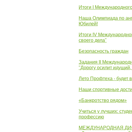
Итоги I Международног
Наша Олимпиада по анг
Юбилей!
Итоги IV Международн
своего дела"
Безопасность граждан
Задания II Международ
"Дорогу осилит идущий,
Лето Профтеха - будет 
Наши спортивные дост
«Банкротство рядом»
Учиться у лучших: студ
профессию
МЕЖДУНАРОДНАЯ ДИ