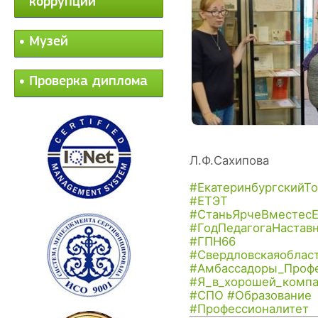
коррупции
Музей
Проверка диплома
Л.Ф.Сахипова
#ЕкатеринбургскийТ
#ЕТЭТ
#СтаньЯрчеВместес
#ГодПедагогаНастав
#ГПН66
#Свердловскаяоблас
#Амбассадоры_Профе
#Я_в_хорошей_комп
#СПО
#Образование
#Профессионалитет