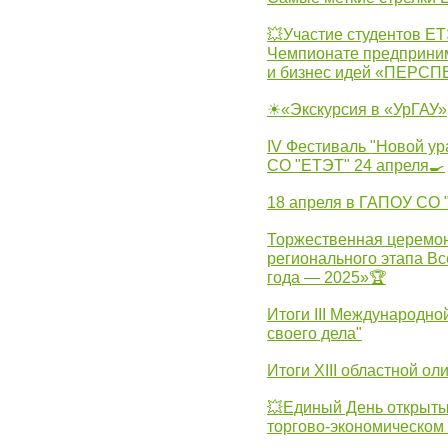
💥Участие студентов Е
Чемпионате предпринима
и бизнес идей «ПЕРС
☀«Экскурсия в «УрГАУ»
IV Фестиваль "Новой ур
СО "ЕТЭТ" 24 апреля🍳
18 апреля в ГАПОУ СО
Торжественная церемон
регионального этапа Вс
года — 2025»🏆
Итоги III Международн
своего дела"
Итоги XIII областной о
💥Единый День открыты
торгово-экономическом 