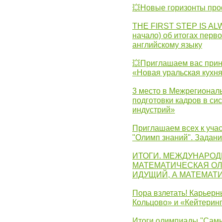
💥Новые горизонты про
THE FIRST STEP IS AL
начало) об итогах перво
английскому языку
💥Приглашаем вас прин
«Новая уральская кухн
3 место в Межрегионал
подготовки кадров в с
индустрий»
Приглашаем всех к учас
"Олимп знаний". Задан
ИТОГИ. МЕЖДУНАРО
МАТЕМАТИЧЕСКАЯ ОЛ
ИДУЩИЙ, А МАТЕМАТ
Пора взлетать! Карьер
Кольцово» и «Кейтерин
Итоги олимпиады "Самы