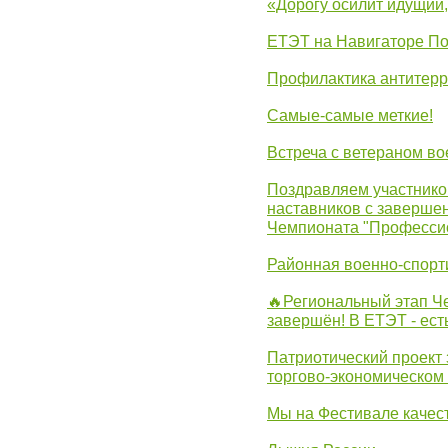
«Дорогу осилит идущий
ЕТЭТ на Навигаторе П
Профилактика антитерр
Самые-самые меткие!
Встреча с ветераном в
Поздравляем участников
наставников с заверше
Чемпионата "Професси
Районная военно-спорт
🔥Региональный этап 
завершён! В ЕТЭТ - ест
Патриотический проект 
торгово-экономическом
Мы на Фестивале качес