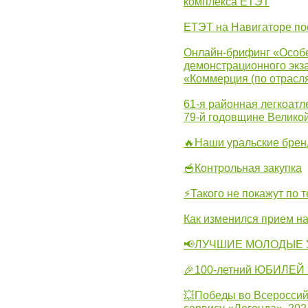
комплекса ЕТЭТ
ЕТЭТ на Навигаторе по
Онлайн-брифинг «Особе
демонстрационного экза
«Коммерция (по отрасл
61-я районная легкоатл
79-й годовщине Велико
🔥Наши уральские бре
🥣Контрольная закупка
⚡Такого не покажут по т
Как изменился прием на
📢ЛУЧШИЕ МОЛОДЫЕ 
🎉100-летний ЮБИЛЕЙ 
💥Победы во Всероссий