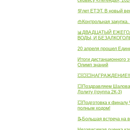
сервису «Легенда», 202
💯лет ЕТЭТ. В новый в
👜Контрольная закупка
📊ДВАДЦАТЫЙ ЕЖЕГО
ВОДЫ, И БЕЗАЛКОГО
20 апреля прошел Един
Итоги дистанционного э
Олимп знаний
💥💥💥НАГРАЖДЕНИЕ!!!
💥Поздравляем Шалова 
Лолиту (группа 2К-3)
💥Подготовка к финал
полным ходом!
📝Большая встреча на 
Независимая оценка ка