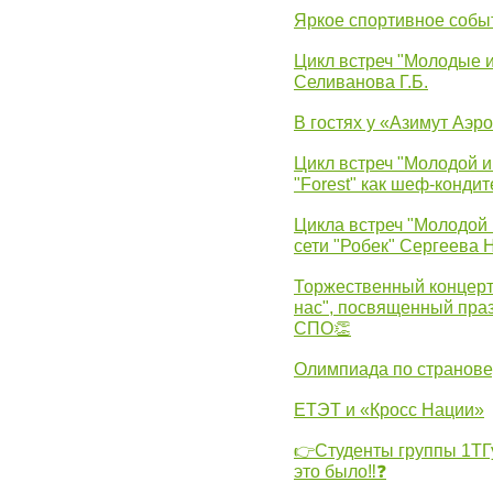
Яркое спортивное собы
Цикл встреч "Молодые 
Селиванова Г.Б.
В гостях у «Азимут Аэр
Цикл встреч "Молодой и
"Forest" как шеф-кондит
Цикла встреч "Молодой 
сети "Робек" Сергеева Н
Торжественный концерт
нас", посвященный пра
СПО👏
Олимпиада по странов
ЕТЭТ и «Кросс Нации»
👉Студенты группы 1ТГу
это было‼❓