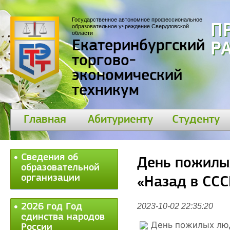
Государственное автономное профессиональное
П
образовательное учреждение Свердловской
области
Екатеринбургский
30
торгово-
экономический
техникум
Главная
Абитуриенту
Студенту
Сведения об
День пожилых
образовательной
организации
«Назад в ССС
2026 год Год
2023-10-02 22:35:20
единства народов
День пожилых люд
России