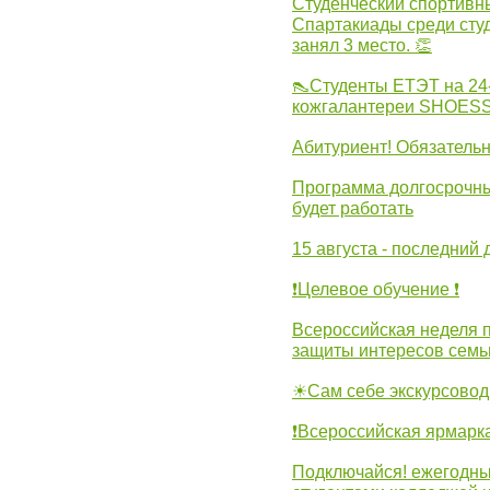
Студенческий спортивны
Спартакиады среди сту
занял 3 место. 👏
👠Студенты ЕТЭТ на 24
кожгалантереи SHOES
Абитуриент! Обязательн
Программа долгосрочных
будет работать
15 августа - последний 
❗Целевое обучение ❗
Всероссийская неделя 
защиты интересов семь
☀Сам себе экскурсовод
❗Всероссийская ярмарк
Подключайся! ежегодны