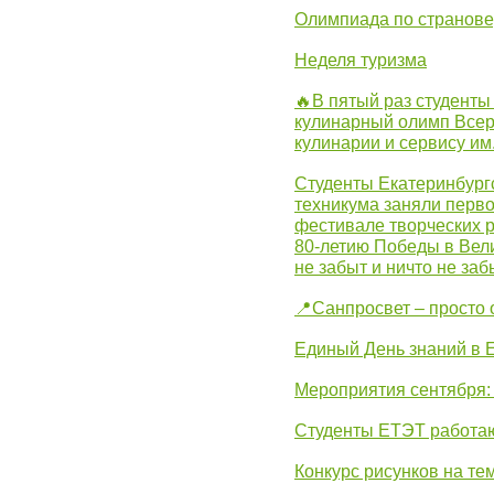
Олимпиада по странов
Неделя туризма
🔥В пятый раз студенты
кулинарный олимп Всер
кулинарии и сервису им
Студенты Екатеринбургс
техникума заняли перво
фестивале творческих 
80-летию Победы в Вел
не забыт и ничто не за
📍Санпросвет – просто 
Единый День знаний в 
Мероприятия сентября:
Студенты ЕТЭТ работаю
Конкурс рисунков на те