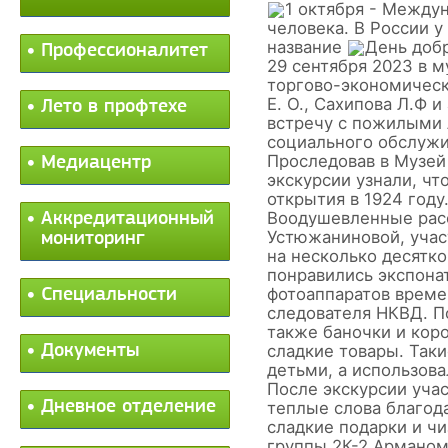
1 октября - Между
человека. В России у
название
День доб
Профессионалитет
29 сентября 2023 в м
торгово-экономичес
Е. О., Сахипова Л.Ф 
Лето в профтехе
встречу с пожилыми
социального обслужи
Проследовав в Музей
Медиацентр
экскурсии узнали, чт
открытия в 1924 году
Воодушевленные рас
Аккредитационный
Устюжаниновой, учас
мониторинг
на несколько десятко
понравились экспона
фотоаппаратов време
Специальности
следователя НКВД. П
также баночки и кор
Документы
сладкие товары. Так
детьми, а использова
После экскурсии уч
Дневное отделение
теплые слова благод
сладкие подарки и ч
группы 2К-2 Арманом