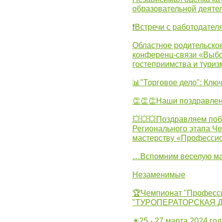
образовательной деятел
❗Встречи с работодател
Областное родительско
конференц-связи «Выбо
гостеприимства и туриз
📊"Торговое дело": Клю
👏👏👏Наши поздравлен
💥💥💥Поздравляем поб
Регионального этапа Ч
мастерству «Професси
…Вспомним веселую м
Незаменимые
🏆Чемпионат "Професс
"ТУРОПЕРАТОРСКАЯ 
☀25 - 27 марта 2024 год