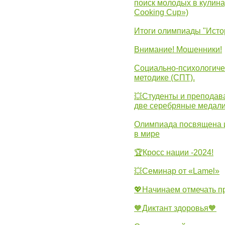
поиск молодых в кулинар
Cooking Cup»)
Итоги олимпиады "Исто
Внимание! Мошенники!
Социально-психологиче
методике (СПТ).
💥Студенты и преподав
две серебряные медали
Олимпиада посвящена и
в мире
🏆Кросс нации -2024!
💥Семинар от «Lamel»
💖Начинаем отмечать 
🧡Диктант здоровья🧡