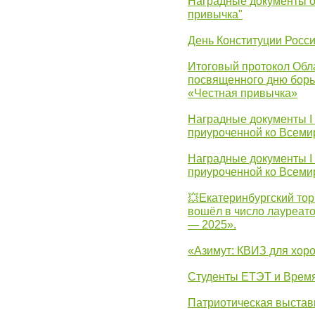
Наградные документы о
привычка"
День Конституции Росс
Итоговый протокол Обла
посвященного дню борь
«Честная привычка»
Наградные документы I
приуроченной ко Всеми
Наградные документы I
приуроченной ко Всеми
💥Екатеринбургский тор
вошёл в число лауреат
— 2025».
«Азимут: КВИЗ для хор
Студенты ЕТЭТ и Врем
Патриотическая выста