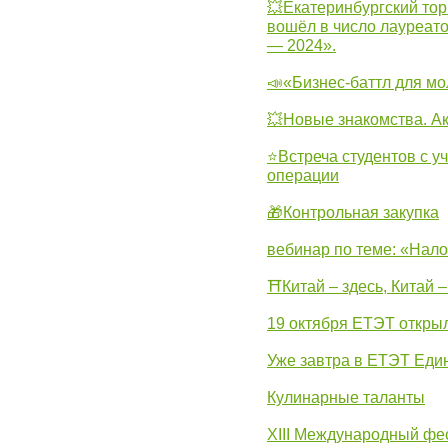
💥Екатеринбургский тор
вошёл в число лауреат
— 2024».
📣«Бизнес-баттл для м
💥Новые знакомства. А
⭐Встреча студентов с у
операции
🎁Контрольная закупка
вебинар по теме: «Нало
⛩Китай – здесь, Китай 
19 октября ЕТЭТ откры
Уже завтра в ЕТЭТ Еди
Кулинарные таланты
XIII Международный фес