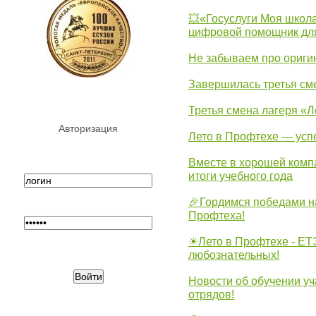
💥«Госуслуги Моя школа
цифровой помощник для
Не забываем про ориги
Завершилась третья см
Третья смена лагеря «Л
Авторизация
Лето в Профтехе — усп
Вместе в хорошей комп
итоги учебного года
🎉Гордимся победами н
Профтеха!
☀Лето в Профтехе - ЕТ
любознательных!
Новости об обучении уч
отрядов!