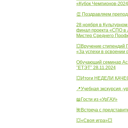
«Кубок Чемпионов-202
👏 Поздравляем препо
28 ноября в Культурном
финал проекта «СПО в Л
Мистер Среднего Проф
💥Вручение стипендий 
«За успехи в освоении
Обучающий семинар Ас
"ЕТЭТ" 28.11.2024
💥Итоги НЕДЕЛИ КАЧЕС
📍Учебная экскурсия -у
📖Гости из «УрГАУ»
🌺Встреча с представит
💥«Своя игра»💥