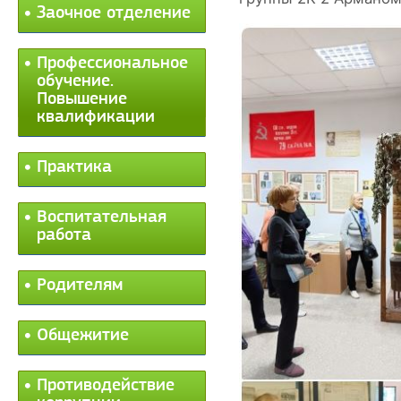
Заочное отделение
Профессиональное
обучение.
Повышение
квалификации
Практика
Воспитательная
работа
Родителям
Общежитие
Противодействие