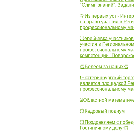
"Олимп знаний". Задан
💡Из первых уст - Инте
на право участия в Рег
профессиональному ма
Жеребьевка участников 
участия в Регионально
профессиональному ма
компетенции "Поварско
👏Болеем за наших👏
❗Екатеринбургский торг
является площадкой Ре
профессиональному ма
⌛Областной математиче
💥Кадровый подиум
💥Поздравляем с побед
Гостиничному делу!💥