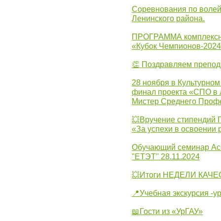
Соревнования по волей
Ленинского района.
ПРОГРАММА комплексно
«Кубок Чемпионов-202
👏 Поздравляем препо
28 ноября в Культурном
финал проекта «СПО в Л
Мистер Среднего Проф
💥Вручение стипендий 
«За успехи в освоении
Обучающий семинар Ас
"ЕТЭТ" 28.11.2024
💥Итоги НЕДЕЛИ КАЧЕС
📍Учебная экскурсия -у
📖Гости из «УрГАУ»