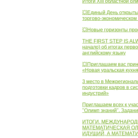
Итоги XIII областной о
💥Единый День открыты
торгово-экономическом 
💥Новые горизонты про
THE FIRST STEP IS AL
начало) об итогах перво
английскому языку
💥Приглашаем вас прин
«Новая уральская кухн
3 место в Межрегионал
подготовки кадров в с
индустрий»
Приглашаем всех к учас
"Олимп знаний". Задан
ИТОГИ. МЕЖДУНАРО
МАТЕМАТИЧЕСКАЯ ОЛ
ИДУЩИЙ, А МАТЕМАТ