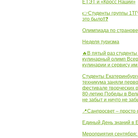
ЕТЭТ и «Кросс Нации»
👉Студенты группы 1ТГу
это было‼❓
Олимпиада по странов
Неделя туризма
🔥В пятый раз студенты
кулинарный олимп Всер
кулинарии и сервису им
Студенты Екатеринбургс
техникума заняли перво
фестивале творческих 
80-летию Победы в Вел
не забыт и ничто не за
📍Санпросвет – просто 
Единый День знаний в 
Мероприятия сентября: