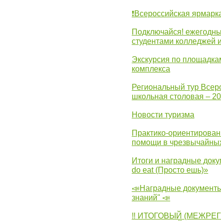
❗Всероссийская ярмарк
Подключайся! ежегодны
студентами колледжей 
Экскурсия по площадка
комплекса
Региональный тур Всер
школьная столовая – 2
Новости туризма
Практико-ориентирован
помощи в чрезвычайных
Итоги и наградные доку
do eat (Просто ешь)»
📣Наградные документы
знаний" 📣
‼ ИТОГОВЫЙ (МЕЖРЕ