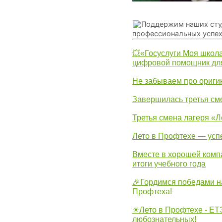
Поддержим наших сту
профессиональных успех
💥«Госуслуги Моя школа
цифровой помощник для
Не забываем про ориги
Завершилась третья см
Третья смена лагеря «Л
Лето в Профтехе — усп
Вместе в хорошей комп
итоги учебного года
🎉Гордимся победами н
Профтеха!
☀Лето в Профтехе - ЕТ
любознательных!