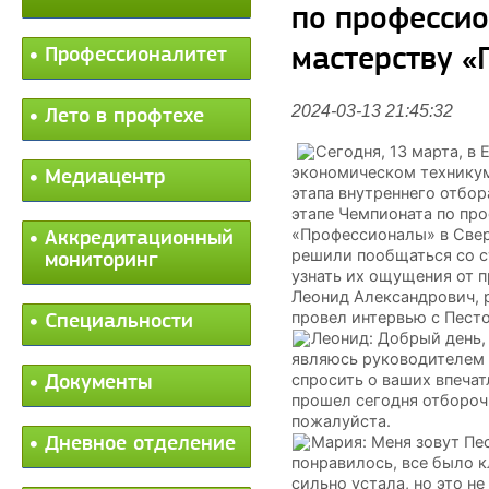
по професси
мастерству 
Профессионалитет
2024-03-13 21:45:32
Лето в профтехе
Сегодня, 13 марта, в
экономическом техникум
Медиацентр
этапа внутреннего отбор
этапе Чемпионата по пр
«Профессионалы» в Свер
Аккредитационный
решили пообщаться со с
мониторинг
узнать их ощущения от п
Леонид Александрович, 
провел интервью с Пест
Специальности
Леонид: Добрый день,
являюсь руководителем 
спросить о ваших впечат
Документы
прошел сегодня отборочн
пожалуйста.
Мария: Меня зовут Пе
Дневное отделение
понравилось, все было к
сильно устала, но это н