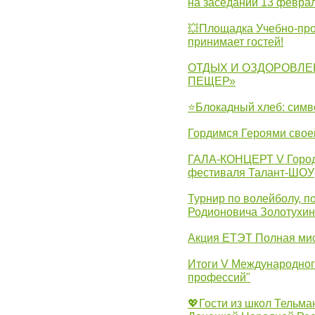
на заседании 13 февра
💥Площадка Учебно-про
принимает гостей!
ОТДЫХ И ОЗДОРОВЛЕ
ПЕЩЕР»
⭐Блокадный хлеб: симв
Гордимся Героями свое
ГАЛА-КОНЦЕРТ V Городс
фестиваля Талант-ШОУ
Турнир по волейболу, 
Родионовича Золотухи
Акция ЕТЭТ Полная мис
Итоги V Международног
профессий"
💖Гости из школ Тельма