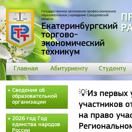
Государственное автономное профессиональное
П
образовательное учреждение Свердловской
области
Екатеринбургский
30
торгово-
экономический
техникум
Главная
Абитуриенту
Студенту
Сведения об
💡Из первых 
образовательной
организации
участников о
на право уча
2026 год Год
единства народов
Регионально
России