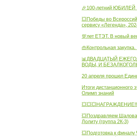
🎉100-летний ЮБИЛЕЙ 
💥Победы во Всероссий
сервису «Легенда», 202
💯лет ЕТЭТ. В новый в
👜Контрольная закупка
📊ДВАДЦАТЫЙ ЕЖЕГО
ВОДЫ, И БЕЗАЛКОГО
20 апреля прошел Един
Итоги дистанционного э
Олимп знаний
💥💥💥НАГРАЖДЕНИЕ!!!
💥Поздравляем Шалова 
Лолиту (группа 2К-3)
💥Подготовка к финал