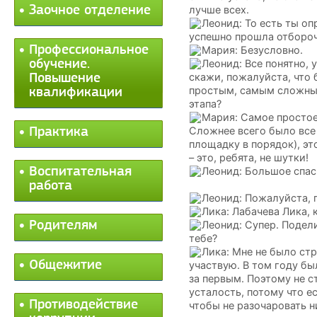
Заочное отделение
лучше всех.
Леонид: То есть ты оп
успешно прошла отбороч
Профессиональное
Мария: Безусловно.
обучение.
Леонид: Все понятно, 
скажи, пожалуйста, что
Повышение
простым, самым сложны
квалификации
этапа?
Мария: Самое простое
Сложнее всего было все
Практика
площадку в порядок), э
– это, ребята, не шутки!
Воспитательная
Леонид: Большое спас
работа
Леонид: Пожалуйста, 
Лика: Лабачева Лика,
Родителям
Леонид: Супер. Подел
тебе?
Лика: Мне не было стр
Общежитие
участвую. В том году бы
за первым. Поэтому не 
усталость, потому что е
Противодействие
чтобы не разочаровать н