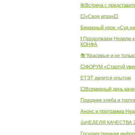
🌺Встреча с представит
💥«Своя игра»💥
Бинарный урок: «Суд н
❗ Продолжаем Неделю к
КОНФА
📚"Красивые и не тольк
💥ФОРУМ «Стартуй уве
ЕТЭТ делится опытом
💥Всемирный день каче
Праздник хлеба и торто
Анонс и программа Нед
👍НЕДЕЛЯ КАЧЕСТВА 2
Государственная инфо