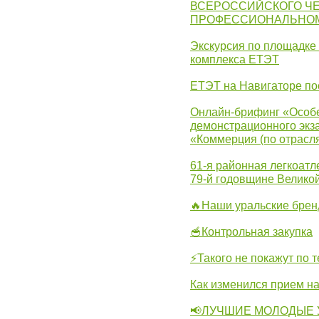
ВСЕРОССИЙСКОГО Ч
ПРОФЕССИОНАЛЬНОМУ 
Экскурсия по площадке
комплекса ЕТЭТ
ЕТЭТ на Навигаторе по
Онлайн-брифинг «Особе
демонстрационного экза
«Коммерция (по отрасл
61-я районная легкоатл
79-й годовщине Велико
🔥Наши уральские бре
🥣Контрольная закупка
⚡Такого не покажут по т
Как изменился прием на
📢ЛУЧШИЕ МОЛОДЫЕ 