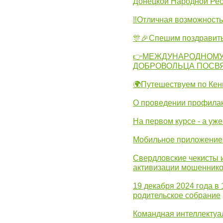
Донецкой Народной Рес
‼Отличная возможность 
🎊🎉Спешим поздравит
👉МЕЖДУНАРОДНОМУ
ДОБРОВОЛЬЦА ПОСВ
🌍Путешествуем по Кен
О проведении профилак
На первом курсе - а уж
Мобильное приложение 
Свердловские чекисты 
активизации мошеннико
19 декабря 2024 года в
родительское собрание
Командная интеллектуа