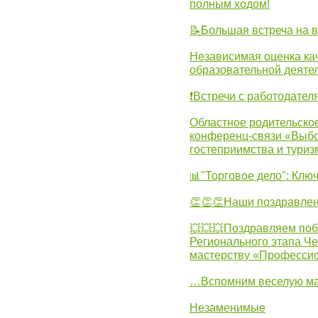
полным ходом!
📝Большая встреча на 
Независимая оценка ка
образовательной деятел
❗Встречи с работодател
Областное родительско
конференц-связи «Выбо
гостеприимства и туриз
📊"Торговое дело": Клю
👏👏👏Наши поздравлен
💥💥💥Поздравляем поб
Регионального этапа Ч
мастерству «Професси
…Вспомним веселую м
Незаменимые