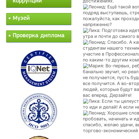
коррупции
достижениях.
Леонид: Ещё такой во
подряд выступаешь, стр
Музей
пожалуйста, как проход
напряженно?
Лика: Подготовка иде
Проверка диплома
утра и почти до самого 
Леонид: Спасибо. А к
студентам нашего техни
участие в Профессионал
по каким-то другим ком
Мария: Во-первых, реб
банально звучит, но реал
не получается, пусть буд
все получится. А во-вто
людей, которые будут ва
вас вперед. Дерзайте!
Лика: Если ты целеус
то иди и делай! А если н
Леонид: Хорошие слов
пробовать, начинать и и
спасибо, желаю удачи, 
торгово-экономический 