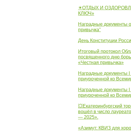
☀ОТДЫХ И ОЗДОРОВЛ
КЛЮЧ»
Наградные документы о
привычка"
День Конституции Росс
Итоговый протокол Обла
посвященного дню борь
«Честная привычка»
Наградные документы I
приуроченной ко Всеми
Наградные документы I
приуроченной ко Всеми
💥Екатеринбургский тор
вошёл в число лауреат
— 2025».
«Азимут: КВИЗ для хор