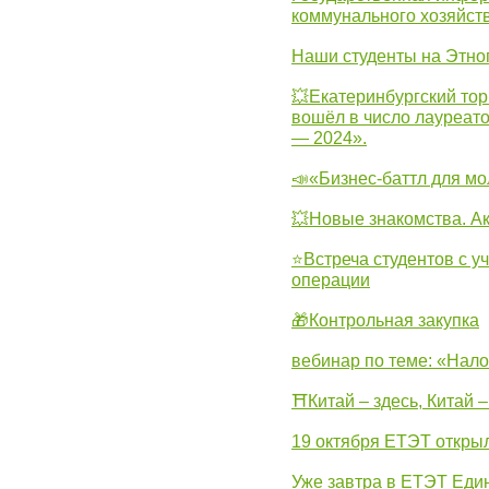
коммунального хозяйст
Наши студенты на Этно
💥Екатеринбургский тор
вошёл в число лауреат
— 2024».
📣«Бизнес-баттл для м
💥Новые знакомства. А
⭐Встреча студентов с у
операции
🎁Контрольная закупка
вебинар по теме: «Нало
⛩Китай – здесь, Китай 
19 октября ЕТЭТ откры
Уже завтра в ЕТЭТ Еди