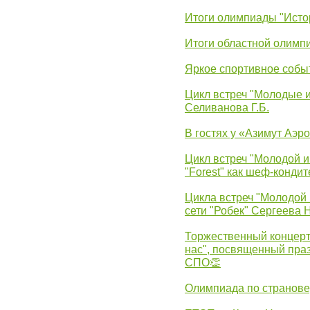
Итоги олимпиады "Исто
Итоги областной олимп
Яркое спортивное собы
Цикл встреч "Молодые 
Селиванова Г.Б.
В гостях у «Азимут Аэр
Цикл встреч "Молодой и
"Forest" как шеф-кондит
Цикла встреч "Молодой 
сети "Робек" Сергеева Н
Торжественный концерт
нас", посвященный пра
СПО👏
Олимпиада по странов