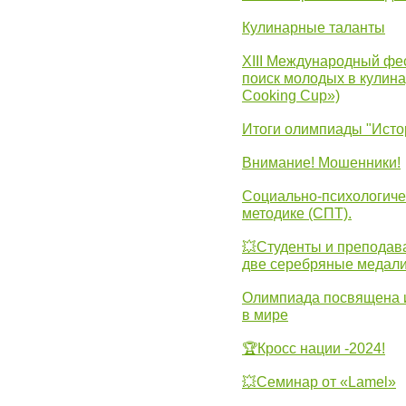
Кулинарные таланты
XIII Международный фес
поиск молодых в кулинар
Cooking Cup»)
Итоги олимпиады "Исто
Внимание! Мошенники!
Социально-психологиче
методике (СПТ).
💥Студенты и преподав
две серебряные медали
Олимпиада посвящена и
в мире
🏆Кросс нации -2024!
💥Семинар от «Lamel»