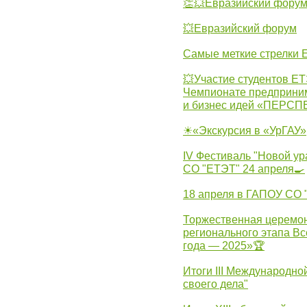
👏💥Евразийский фору
💥Евразийский форум
Самые меткие стрелки Е
💥Участие студентов Е
Чемпионате предпринима
и бизнес идей «ПЕРС
☀«Экскурсия в «УрГАУ»
IV Фестиваль "Новой ур
СО "ЕТЭТ" 24 апреля🍳
18 апреля в ГАПОУ СО
Торжественная церемон
регионального этапа Вс
года — 2025»🏆
Итоги III Международн
своего дела"