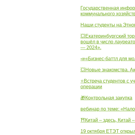
Государственная инфо
коммунального хозяйст
Наши студенты на Этно
💥Екатеринбургский тор
вошёл в число лауреат
— 2024».
📣«Бизнес-баттл для м
💥Новые знакомства. А
⭐Встреча студентов с у
операции
🎁Контрольная закупка
вебинар по теме: «Нало
⛩Китай – здесь, Китай 
19 октября ЕТЭТ откры