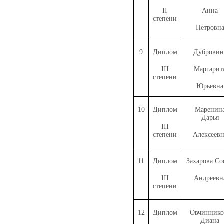
II
Анна
степени
Петровн
9
Диплом
Дубровин
III
Маргарит
степени
Юрьевна
10
Диплом
Маренин
Дарья
III
степени
Алексеевн
11
Диплом
Захарова Со
III
Андреевн
степени
12
Диплом
Овчиннико
Диана