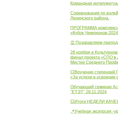
Командная интеллектуа
Соревнования по волей
Ленинского района.
ПРОГРАММА комплексно
«Кубок Чемпионов-202
👏 Поздравляем препо
28 ноября в Культурном
финал проекта «СПО в Л
Мистер Среднего Проф
💥Вручение стипендий 
«За успехи в освоении
Обучающий семинар Ас
"ЕТЭТ" 28.11.2024
💥Итоги НЕДЕЛИ КАЧЕС
📍Учебная экскурсия -у