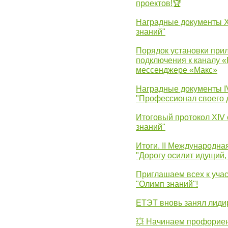
проектов!🏆
Наградные документы 
знаний"
Порядок установки при
подключения к каналу 
мессенджере «Макс»
Наградные документы 
"Профессионал своего 
Итоговый протокол XIV
знаний"
Итоги. II Международн
"Дорогу осилит идущий,
Приглашаем всех к уча
"Олимп знаний"!
ЕТЭТ вновь занял лид
💥 Начинаем профорие