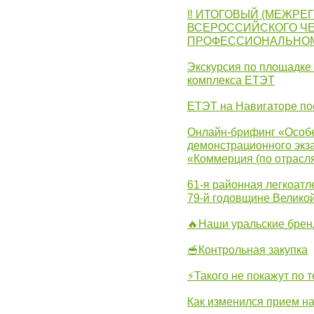
‼ ИТОГОВЫЙ (МЕЖРЕ
ВСЕРОССИЙСКОГО Ч
ПРОФЕССИОНАЛЬНОМУ 
Экскурсия по площадке
комплекса ЕТЭТ
ЕТЭТ на Навигаторе по
Онлайн-брифинг «Особе
демонстрационного экза
«Коммерция (по отрасл
61-я районная легкоатл
79-й годовщине Велико
🔥Наши уральские бре
🥣Контрольная закупка
⚡Такого не покажут по т
Как изменился прием на