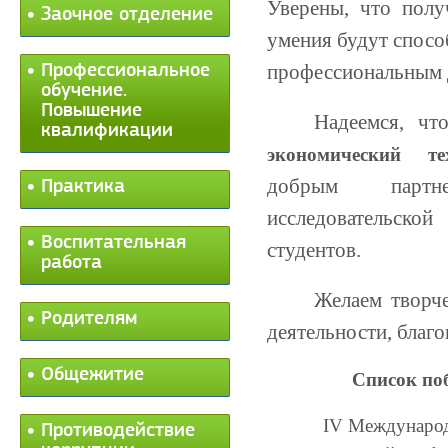
Уверены, что полу
Заочное отделение
умения будут спосо
профессиональным 
Профессиональное
обучение.
Повышение
Надеемся, ч
квалификации
экономический те
добрым партн
Практика
исследовательско
Воспитательная
студентов.
работа
Желаем творче
Родителям
деятельности, благо
Общежитие
Список поб
IV Международ
Противодействие