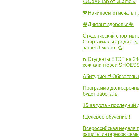
💥Семинар от «Lamel»
💖Начинаем отмечать 
🧡Диктант здоровья🧡
Студенческий спортивны
Спартакиады среди сту
занял 3 место. 👏
👠Студенты ЕТЭТ на 24
кожгалантереи SHOES
Абитуриент! Обязательн
Программа долгосрочных
будет работать
15 августа - последний 
❗Целевое обучение ❗
Всероссийская неделя 
защиты интересов семь