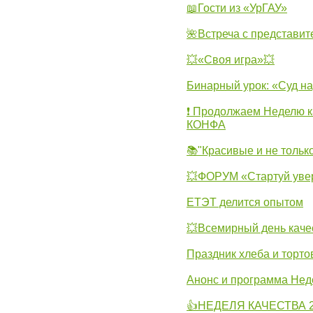
📖Гости из «УрГАУ»
🌺Встреча с представит
💥«Своя игра»💥
Бинарный урок: «Суд н
❗ Продолжаем Неделю к
КОНФА
📚"Красивые и не тольк
💥ФОРУМ «Стартуй уве
ЕТЭТ делится опытом
💥Всемирный день каче
Праздник хлеба и торто
Анонс и программа Нед
👍НЕДЕЛЯ КАЧЕСТВА 2