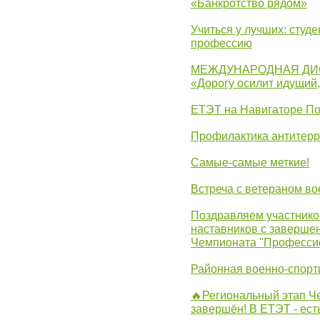
«Банкротство рядом»
Учиться у лучших: студ
профессию
МЕЖДУНАРОДНАЯ ДИ
«Дорогу осилит идущий
ЕТЭТ на Навигаторе П
Профилактика антитерр
Самые-самые меткие!
Встреча с ветераном в
Поздравляем участников
наставников с заверше
Чемпионата "Професси
Районная военно-спорт
🔥Региональный этап 
завершён! В ЕТЭТ - ест