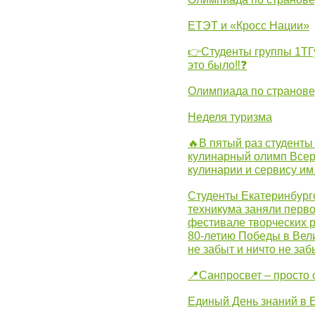
ЕТЭТ и «Кросс Нации»
👉Студенты группы 1ТГу
это было‼❓
Олимпиада по странов
Неделя туризма
🔥В пятый раз студенты
кулинарный олимп Всер
кулинарии и сервису им
Студенты Екатеринбургс
техникума заняли перво
фестивале творческих 
80-летию Победы в Вел
не забыт и ничто не за
📍Санпросвет – просто 
Единый День знаний в 