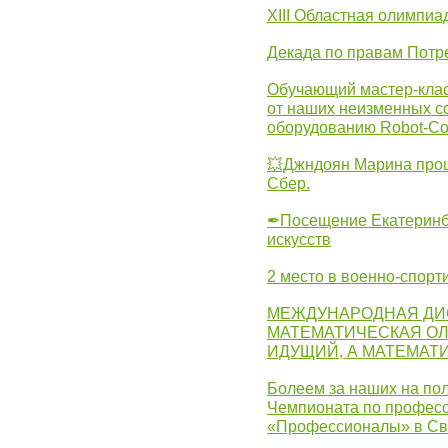
XIII Областная олимпиа
Декада по правам Потре
Обучающий мастер-клас
от наших неизменных с
оборудованию Robot-C
💥Джндоян Марина прош
Сбер.
✒Посещение Екатеринбу
искусств
2 место в военно-спорт
МЕЖДУНАРОДНАЯ ДИ
МАТЕМАТИЧЕСКАЯ ОЛ
ИДУЩИЙ, А МАТЕМАТ
Болеем за наших на пол
Чемпионата по професс
«Профессионалы» в Св