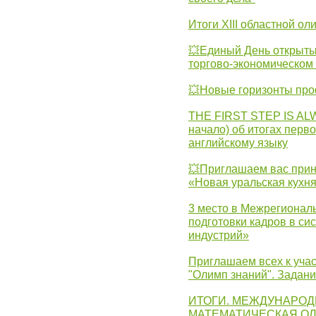
Итоги XIII областной о
💥Единый День открыты
торгово-экономическом 
💥Новые горизонты про
THE FIRST STEP IS AL
начало) об итогах перво
английскому языку
💥Приглашаем вас прин
«Новая уральская кухн
3 место в Межрегионал
подготовки кадров в с
индустрий»
Приглашаем всех к учас
"Олимп знаний". Задан
ИТОГИ. МЕЖДУНАРО
МАТЕМАТИЧЕСКАЯ ОЛ