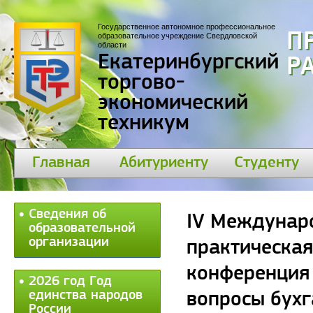
Государственное автономное профессиональное
П
образовательное учреждение Свердловской
области
Екатеринбургский
30
торгово-
экономический
техникум
Главная
Абитуриенту
Студенту
Сведения об
IV Междунар
образовательной
организации
практическая
конференция
2026 год Год
единства народов
вопросы бухг
России