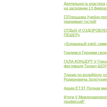
Деятельность кластера 
на заседании 13 февра
💥Площадка Учебно-про
принимает гостей!
ОТДЫХ И ОЗДОРОВЛЕ
ПЕЩЕР»
⭐Блокадный хлеб: симв
Гордимся Героями свое
ГАЛА-КОНЦЕРТ V Городс
фестиваля Талант-ШОУ
Турнир по волейболу, 
Родионовича Золотухи
Акция ЕТЭТ Полная мис
Итоги V Международног
профессий"