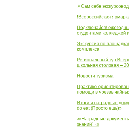
☀Сам себе экскурсовод
❗Всероссийская ярмарк
Подключайся! ежегодны
студентами колледжей 
Экскурсия по площадка
комплекса
Региональный тур Всер
школьная столовая – 2
Новости туризма
Практико-ориентирован
помощи в чрезвычайных
Итоги и наградные доку
do eat (Просто ешь)»
📣Наградные документы
знаний" 📣