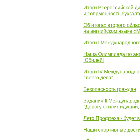
Итоги Всероссийской д
и соврменность бухгалт
Об итогах второго облас
на английском языке «
Итоги I Международног
Наша Олимпиада по анг
Юбилей!
Итоги IV Международн
своего дела"
Безопасность граждан
Задания II Международ
"Дорогу осилит идущий,
Лето Профтеха - будет 
Наши спортивные дост