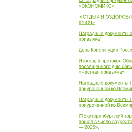
💥Наградные документы
«ЭКОНОМИКС»
☀ОТДЫХ И ОЗДОРОВЛ
КЛЮЧ»
Наградные документы о
привычка"
День Конституции Росс
Итоговый протокол Обла
посвященного дню борь
«Честная привычка»
Наградные документы I
приуроченной ко Всеми
Наградные документы I
приуроченной ко Всеми
💥Екатеринбургский тор
вошёл в число лауреат
— 2025».