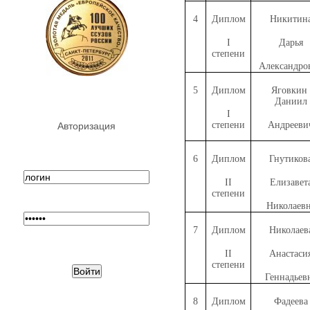
4
Диплом
Никитин
I
Дарья
степени
Александро
5
Диплом
Яговкин
Даниил
I
степени
Андрееви
Авторизация
6
Диплом
Гнутиков
II
Елизавет
степени
Николаев
7
Диплом
Николаев
II
Анастаси
степени
Геннадьев
8
Диплом
Фадеева