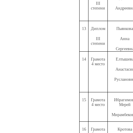
III
степени
Андреевн
13
Диплом
Пьянкова
III
Анна
степени
Сергеевн
14
Грамота
Елтышев
4 место
Анастаси
Руслановн
15
Грамота
Ибрагимо
4 место
Мерей
Мирамбеко
16
Грамота
Кротова