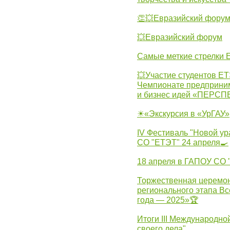
👏💥Евразийский фору
💥Евразийский форум
Самые меткие стрелки Е
💥Участие студентов Е
Чемпионате предпринима
и бизнес идей «ПЕРС
☀«Экскурсия в «УрГАУ»
IV Фестиваль "Новой ур
СО "ЕТЭТ" 24 апреля🍳
18 апреля в ГАПОУ СО
Торжественная церемон
регионального этапа Вс
года — 2025»🏆
Итоги III Международн
своего дела"