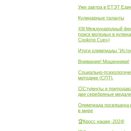
Уже завтра в ЕТЭТ Еди
Кулинарные таланты
XIII Международный фес
поиск молодых в кулинар
Cooking Cup»)
Итоги олимпиады "Исто
Внимание! Мошенники!
Социально-психологиче
методике (СПТ).
💥Студенты и преподав
две серебряные медали
Олимпиада посвящена и
в мире
🏆Кросс нации -2024!