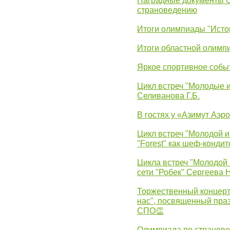
Наградные документы 
страноведению
Итоги олимпиады "Исто
Итоги областной олимп
Яркое спортивное собы
Цикл встреч "Молодые 
Селиванова Г.Б.
В гостях у «Азимут Аэр
Цикл встреч "Молодой и
"Forest" как шеф-кондит
Цикла встреч "Молодой 
сети "Робек" Сергеева Н
Торжественный концерт
нас", посвященный пра
СПО👏
Олимпиада по странов