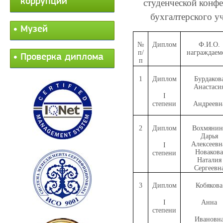
коррупции
студенческой конф
бухгалтерского у
Музей
№
Диплом
Ф.И.О.
п/
награждаем
Проверка диплома
п
1
Диплом
Бурдаков
Анастаси
I
степени
Андреевн
2
Диплом
Вохмянин
Дарья
Алексеевн
I
Новакова
степени
Наталия
Сергеевн
3
Диплом
Кобякова
I
Анна
степени
Ивановн