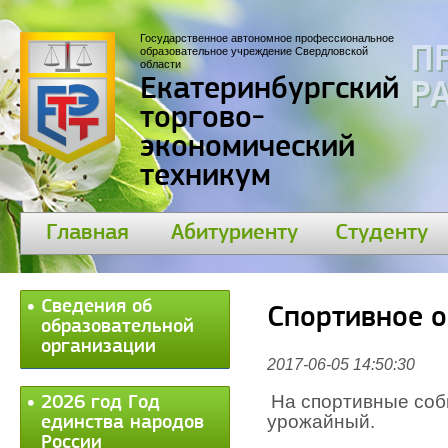
Государственное автономное профессиональное
П
образовательное учреждение Свердловской
области
Екатеринбургский
30
торгово-
экономический
техникум
Главная
Абитуриенту
Студенту
Сведения об
Спортивное 
образовательной
организации
2017-06-05 14:50:30
На спортивные собы
2026 год Год
урожайный.
единства народов
России