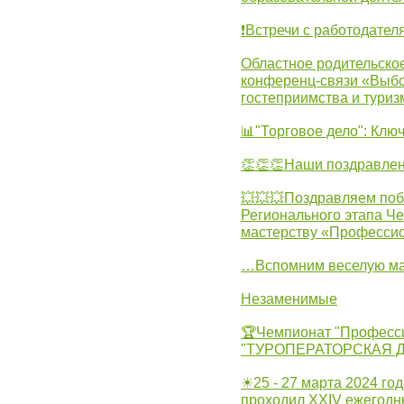
❗Встречи с работодател
Областное родительско
конференц-связи «Выбо
гостеприимства и туриз
📊"Торговое дело": Клю
👏👏👏Наши поздравлен
💥💥💥Поздравляем поб
Регионального этапа Ч
мастерству «Професси
…Вспомним веселую м
Незаменимые
🏆Чемпионат "Професс
"ТУРОПЕРАТОРСКАЯ 
☀25 - 27 марта 2024 год
проходил XXIV ежегодн