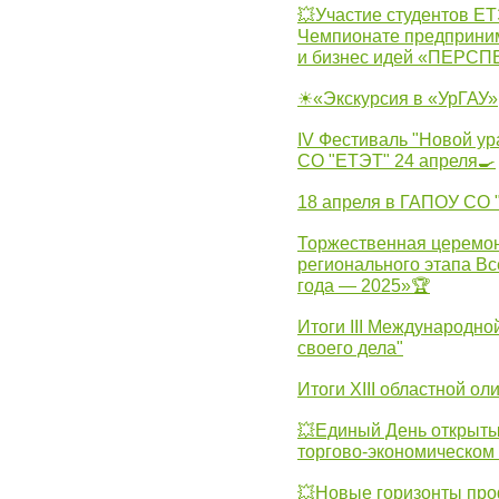
💥Участие студентов Е
Чемпионате предпринима
и бизнес идей «ПЕРС
☀«Экскурсия в «УрГАУ»
IV Фестиваль "Новой ур
СО "ЕТЭТ" 24 апреля🍳
18 апреля в ГАПОУ СО
Торжественная церемон
регионального этапа Вс
года — 2025»🏆
Итоги III Международн
своего дела"
Итоги XIII областной о
💥Единый День открыты
торгово-экономическом 
💥Новые горизонты про