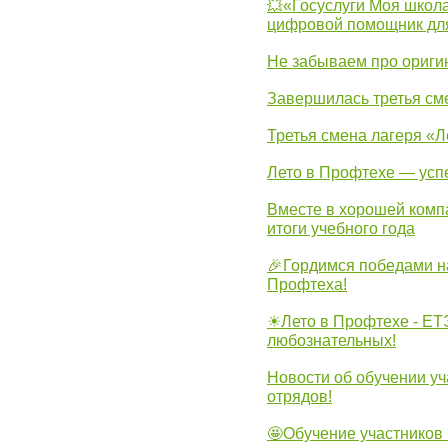
💥«Госуслуги Моя школа
цифровой помощник для
Не забываем про ориги
Завершилась третья см
Третья смена лагеря «Л
Лето в Профтехе — усп
Вместе в хорошей комп
итоги учебного года
🎉Гордимся победами н
Профтеха!
☀Лето в Профтехе - ЕТ
любознательных!
Новости об обучении уч
отрядов!
🤩Обучение участников 