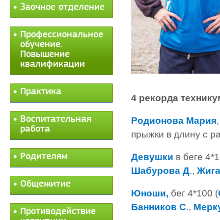
Заочное отделение
Профессиональное
обучение.
Повышение
квалификации
Практика
4 рекорда технику
Воспитательная
Родионова Мария
работа
прыжки в длину с ра
Родителям
Девушки
в беге 4*1
Шабурова Д
.,
Жига
Общежитие
Юноши,
бег 4*100 (
Банников С
.,
Мерк
Противодействие