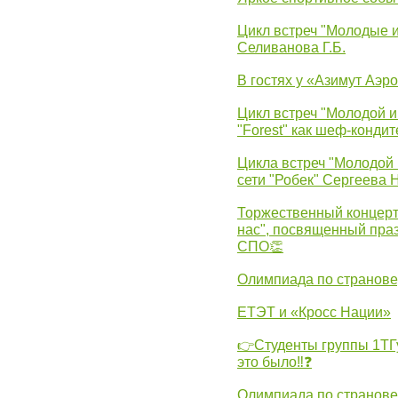
Цикл встреч "Молодые 
Селиванова Г.Б.
В гостях у «Азимут Аэр
Цикл встреч "Молодой и
"Forest" как шеф-кондит
Цикла встреч "Молодой 
сети "Робек" Сергеева Н
Торжественный концерт
нас", посвященный пра
СПО👏
Олимпиада по странов
ЕТЭТ и «Кросс Нации»
👉Студенты группы 1ТГу
это было‼❓
Олимпиада по странов