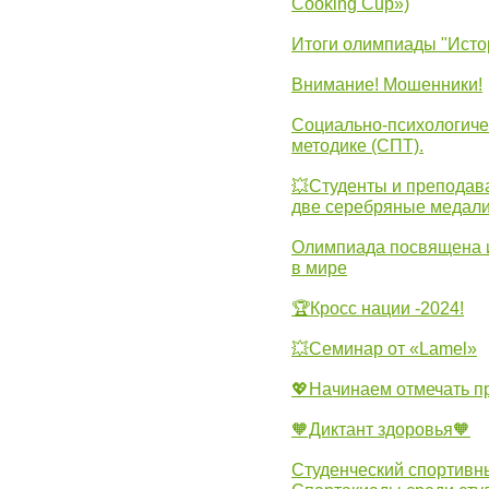
Cooking Cup»)
Итоги олимпиады "Исто
Внимание! Мошенники!
Социально-психологиче
методике (СПТ).
💥Студенты и преподав
две серебряные медали
Олимпиада посвящена и
в мире
🏆Кросс нации -2024!
💥Семинар от «Lamel»
💖Начинаем отмечать 
🧡Диктант здоровья🧡
Студенческий спортивны