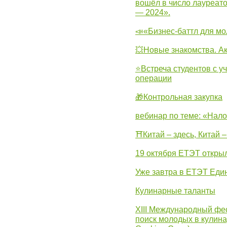
вошёл в число лауреат
— 2024».
📣«Бизнес-баттл для м
💥Новые знакомства. А
⭐Встреча студентов с у
операции
🎁Контрольная закупка
вебинар по теме: «Нало
⛩Китай – здесь, Китай 
19 октября ЕТЭТ откры
Уже завтра в ЕТЭТ Еди
Кулинарные таланты
XIII Международный фес
поиск молодых в кулинар