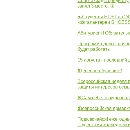
Спартакиады среди сту
занял 3 место. 👏
👠Студенты ЕТЭТ на 24
кожгалантереи SHOES
Абитуриент! Обязательн
Программа долгосрочных
будет работать
15 августа - последний 
❗Целевое обучение ❗
Всероссийская неделя 
защиты интересов семь
☀Сам себе экскурсовод
❗Всероссийская ярмарк
Подключайся! ежегодны
студентами колледжей 