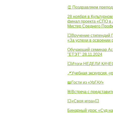
👏 Поздравляем препо
28 ноября в Культурном
финал проекта «СПО в Л
Мистер Среднего Проф
💥Вручение стипендий 
«За успехи в освоении
Обучающий семинар Ас
"ЕТЭТ" 28.11.2024
💥Итоги НЕДЕЛИ КАЧЕС
📍Учебная экскурсия -у
📖Гости из «УрГАУ»
🌺Встреча с представит
💥«Своя игра»💥
Бинарный урок: «Суд н