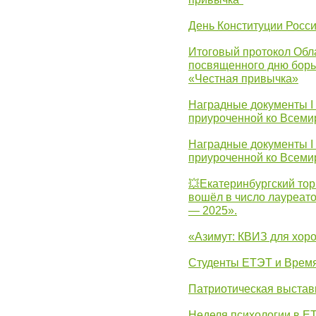
День Конституции Росс
Итоговый протокол Обла
посвященного дню борь
«Честная привычка»
Наградные документы I
приуроченной ко Всеми
Наградные документы I
приуроченной ко Всеми
💥Екатеринбургский тор
вошёл в число лауреат
— 2025».
«Азимут: КВИЗ для хор
Студенты ЕТЭТ и Врем
Патриотическая выста
Неделя психологии в Е