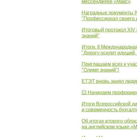
мессенджере «Макс»
Наградные документы 
"Профессионал своего 
Итоговый протокол XIV
знаний"
Итоги. II Международн
"Дорогу осилит идущий,
Приглашаем всех к уча
"Олимп знаний"!
ЕТЭТ вновь занял лид
💥 Начинаем профорие
Итоги Всероссийской д
и соврменность бухгалт
Об итогах второго облас
на английском языке «