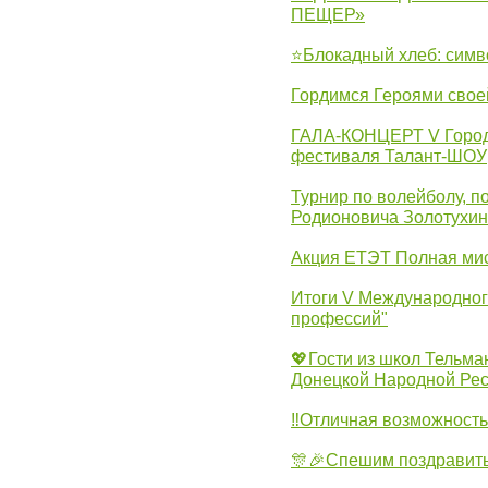
ПЕЩЕР»
⭐Блокадный хлеб: симв
Гордимся Героями свое
ГАЛА-КОНЦЕРТ V Городс
фестиваля Талант-ШОУ
Турнир по волейболу, 
Родионовича Золотухи
Акция ЕТЭТ Полная мис
Итоги V Международног
профессий"
💖Гости из школ Тельма
Донецкой Народной Рес
‼Отличная возможность 
🎊🎉Спешим поздравит