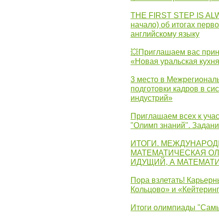
THE FIRST STEP IS AL
начало) об итогах перво
английскому языку
💥Приглашаем вас прин
«Новая уральская кухн
3 место в Межрегионал
подготовки кадров в с
индустрий»
Приглашаем всех к учас
"Олимп знаний". Задан
ИТОГИ. МЕЖДУНАРО
МАТЕМАТИЧЕСКАЯ ОЛ
ИДУЩИЙ, А МАТЕМАТ
Пора взлетать! Карьер
Кольцово» и «Кейтерин
Итоги олимпиады "Самы