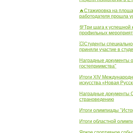
🔥Стажировка на площа
работодателя прошла у
💯Три шага к успешной 
профильных мероприят
💥Студенты специально
приняли участие в студ
Наградные документы о
гостеприимства"
Итоги XIV Международн
искусства «Новая Русск
Наградные документы 
страноведению
Итоги олимпиады "Исто
Итоги областной олимп
Яркое спортивное собы