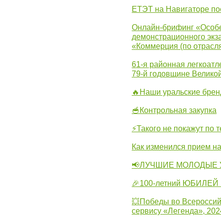
ЕТЭТ на Навигаторе по
Онлайн-брифинг «Особе
демонстрационного экза
«Коммерция (по отрасл
61-я районная легкоатл
79-й годовщине Велико
🔥Наши уральские бре
🥣Контрольная закупка
⚡Такого не покажут по т
Как изменился прием на
📢ЛУЧШИЕ МОЛОДЫЕ 
🎉100-летний ЮБИЛЕЙ 
💥Победы во Всероссий
сервису «Легенда», 202