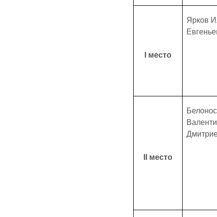
Ярков И
Евгенье
Ι место
Белонос
Валенти
Дмитри
ΙΙ место