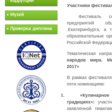
коррупции
Участники фестива
Музей
Фестиваль с
предприятий об
Проверка диплома
.Екатеринбурга, а
образовательные ор
Российской Федерац
Тематическая напра
народов мира. М
2017»
В рамках фестиваля
пяти номинациям:
1.
«Кулинарное
традициях»:
участн
заявленной темати