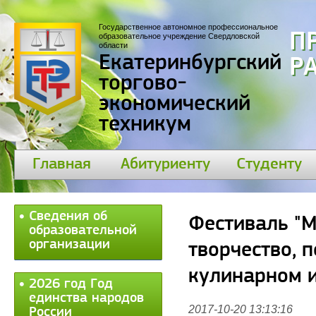
Государственное автономное профессиональное
П
образовательное учреждение Свердловской
области
Екатеринбургский
30
торгово-
экономический
техникум
Главная
Абитуриенту
Студенту
Сведения об
Фестиваль "М
образовательной
организации
творчество, 
кулинарном и
2026 год Год
единства народов
2017-10-20 13:13:16
России