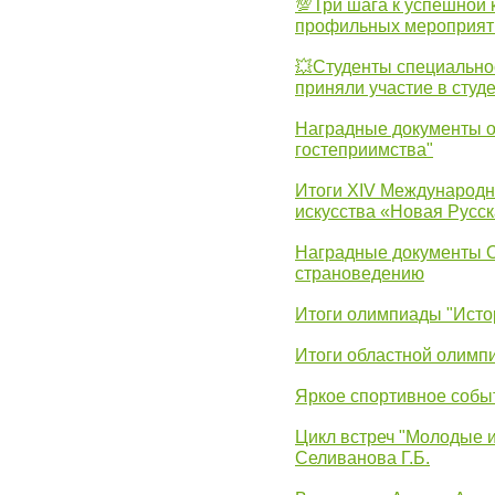
💯Три шага к успешной 
профильных мероприят
💥Студенты специально
приняли участие в студ
Наградные документы о
гостеприимства"
Итоги XIV Международн
искусства «Новая Русск
Наградные документы 
страноведению
Итоги олимпиады "Исто
Итоги областной олимп
Яркое спортивное собы
Цикл встреч "Молодые 
Селиванова Г.Б.