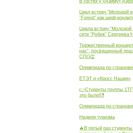
В гостях у «Азимут Аэр
Цикл встреч "Молодой и
"Forest" как шеф-кондит
Цикла встреч "Молодой 
сети "Робек" Сергеева Н
Торжественный концерт
нас", посвященный пра
СПО👏
Олимпиада по странов
ЕТЭТ и «Кросс Нации»
👉Студенты группы 1ТГу
это было‼❓
Олимпиада по странов
Неделя туризма
🔥В пятый раз студенты