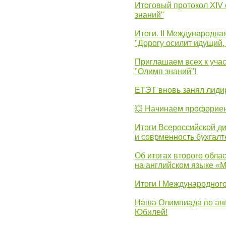
Итоговый протокол XIV
знаний"
Итоги. II Международн
"Дорогу осилит идущий,
Приглашаем всех к уча
"Олимп знаний"!
ЕТЭТ вновь занял лид
💥 Начинаем профорие
Итоги Всероссийской д
и соврменность бухгалт
Об итогах второго облас
на английском языке «
Итоги I Международног
Наша Олимпиада по анг
Юбилей!