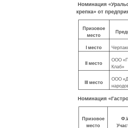
Номинация «Уральс
крепка» от предпри
Призовое
Пред
место
Ι место
Черпак
ООО «П
ΙΙ место
Клаб»
ООО «Д
ΙΙΙ место
народо
Номинация «Гастр
Призовое
Ф.
место
Учас