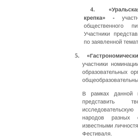
4.
«Уральск
крепка» -
учас
общественного п
Участники предста
по заявленной темат
5.
«Гастрономическ
участники номинаци
образовательных ор
общеобразовательных
В рамках данной 
представить т
исследовательскую
народов разных с
известными личностя
Фестиваля.