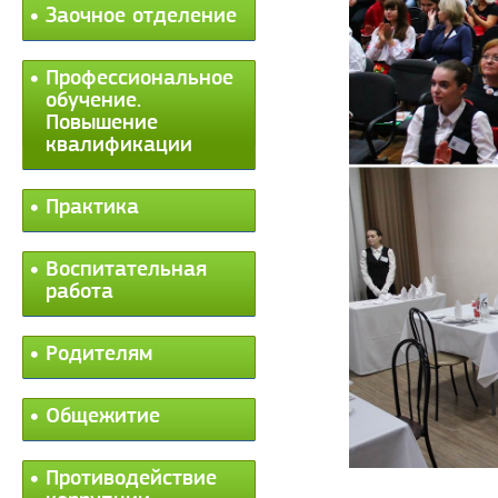
Заочное отделение
Профессиональное
обучение.
Повышение
квалификации
Практика
Воспитательная
работа
Родителям
Общежитие
Противодействие