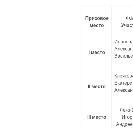
Призовое
Ф.
место
Учас
Иванов
Алекса
Ι место
Василье
Клочко
Екатер
ΙΙ место
Алексан
Лежн
ΙΙΙ место
Игор
Андрее