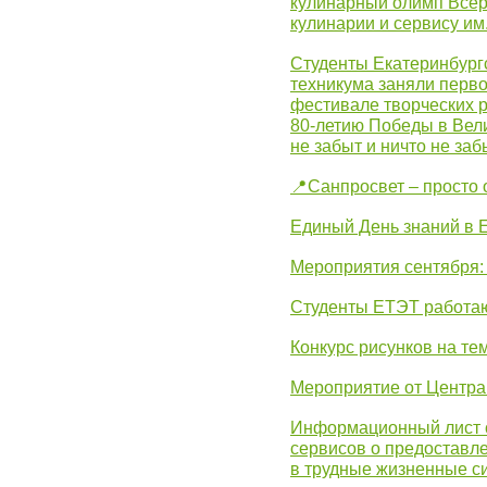
кулинарный олимп Всер
кулинарии и сервису им
Студенты Екатеринбургс
техникума заняли перво
фестивале творческих 
80-летию Победы в Вел
не забыт и ничто не за
📍Санпросвет – просто 
Единый День знаний в 
Мероприятия сентября:
Студенты ЕТЭТ работаю
Конкурс рисунков на те
Мероприятие от Центр
Информационный лист с
сервисов о предоставл
в трудные жизненные с