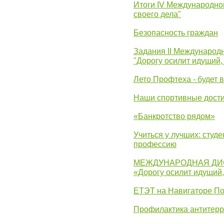
Итоги IV Международн
своего дела"
Безопасность граждан
Задания II Международ
"Дорогу осилит идущий,
Лето Профтеха - будет 
Наши спортивные дост
«Банкротство рядом»
Учиться у лучших: студ
профессию
МЕЖДУНАРОДНАЯ ДИ
«Дорогу осилит идущий
ЕТЭТ на Навигаторе П
Профилактика антитерр