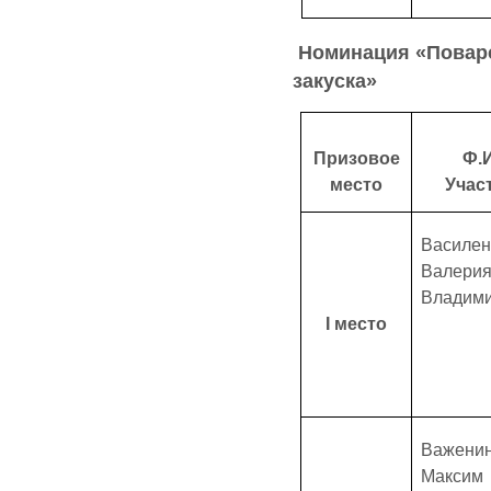
Номинация «Поварс
закуска»
Призовое
Ф.И
место
Учас
Василен
Валери
Владим
Ι место
Важени
Максим