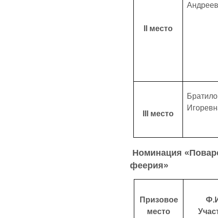
Андреев
ΙΙ место
Братило
Игоревн
ΙΙΙ место
Номинация «Поварс
феерия»
Призовое
Ф.И
место
Учас