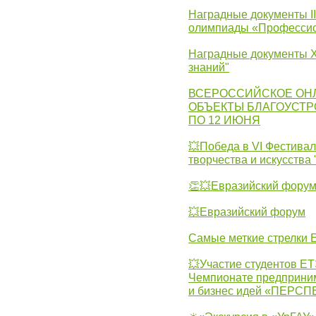
Наградные документы I
олимпиады «Профессио
Наградные документы X
знаний"
ВСЕРОССИЙСКОЕ ОН
ОБЪЕКТЫ БЛАГОУСТР
ПО 12 ИЮНЯ
💥Победа в VI Фестивал
творчества и искусства
👏💥Евразийский фору
💥Евразийский форум
Самые меткие стрелки Е
💥Участие студентов Е
Чемпионате предпринима
и бизнес идей «ПЕРС