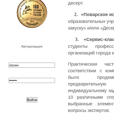
десерт.
2.
«Поварское и
образовательных учр
закуску» и/или «Десе
3.
«Сервис-клас
студенты професс
Авторизация
организаций города и
Практическая ча
соответствии с ко
было продемон
предварительну
индивидуальному за
10 различными спо
выбранные элемен
вопросы экспертов.