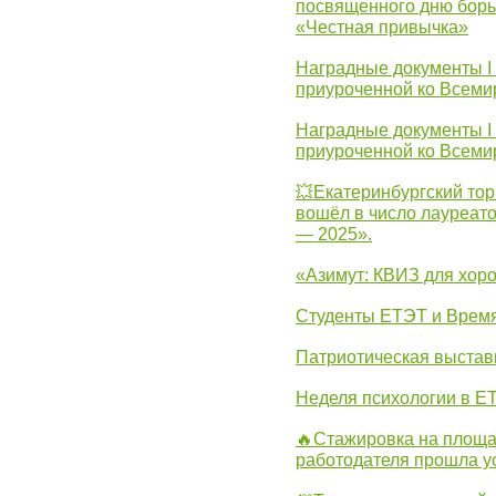
посвященного дню борь
«Честная привычка»
Наградные документы I
приуроченной ко Всеми
Наградные документы I
приуроченной ко Всеми
💥Екатеринбургский тор
вошёл в число лауреат
— 2025».
«Азимут: КВИЗ для хор
Студенты ЕТЭТ и Врем
Патриотическая выста
Неделя психологии в Е
🔥Стажировка на площа
работодателя прошла у