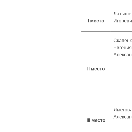
Латыше
Ι место
Игореви
Скапенк
Евгения
Алексан
ΙΙ место
Яметова
Алексан
ΙΙΙ место