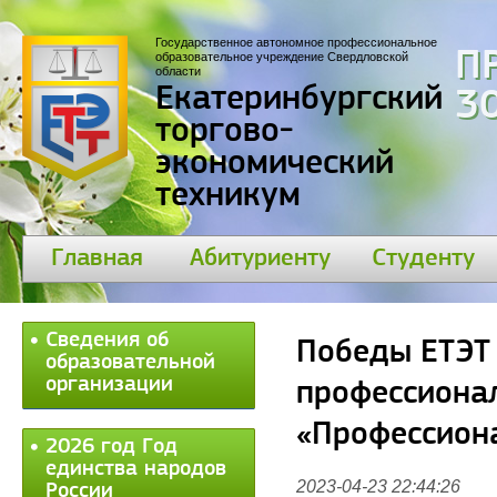
Государственное автономное профессиональное
П
образовательное учреждение Свердловской
области
Екатеринбургский
30
торгово-
экономический
техникум
Главная
Абитуриенту
Студенту
Сведения об
Победы ЕТЭТ
образовательной
организации
профессиона
«Профессион
2026 год Год
единства народов
2023-04-23 22:44:26
России