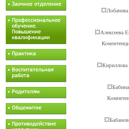
Заочное отделение
💥
Лобачева
Профессиональное
обучение.
Повышение
💥
Алексеева Е
квалификации
Компетенци
Практика
💥
Кириллова 
Воспитательная
работа
💥
Бабина
Родителям
Компетен
Общежитие
💥
Бабанов
Противодействие