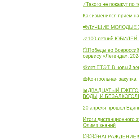
⚡Такого не покажут по т
Как изменился прием на
📢ЛУЧШИЕ МОЛОДЫЕ 
🎉100-летний ЮБИЛЕЙ 
💥Победы во Всероссий
сервису «Легенда», 202
💯лет ЕТЭТ. В новый в
👜Контрольная закупка
📊ДВАДЦАТЫЙ ЕЖЕГО
ВОДЫ, И БЕЗАЛКОГО
20 апреля прошел Един
Итоги дистанционного э
Олимп знаний
💥💥💥НАГРАЖДЕНИЕ!!!