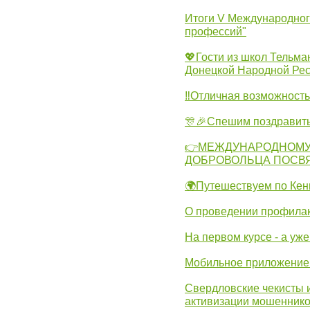
Итоги V Международног
профессий"
💖Гости из школ Тельма
Донецкой Народной Рес
‼Отличная возможность 
🎊🎉Спешим поздравит
👉МЕЖДУНАРОДНОМУ
ДОБРОВОЛЬЦА ПОСВ
🌍Путешествуем по Кен
О проведении профилак
На первом курсе - а уж
Мобильное приложение 
Свердловские чекисты 
активизации мошеннико