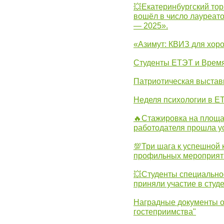
💥Екатеринбургский тор
вошёл в число лауреат
— 2025».
«Азимут: КВИЗ для хор
Студенты ЕТЭТ и Врем
Патриотическая выста
Неделя психологии в Е
🔥Стажировка на площа
работодателя прошла у
💯Три шага к успешной 
профильных мероприят
💥Студенты специально
приняли участие в студ
Наградные документы о
гостеприимства"