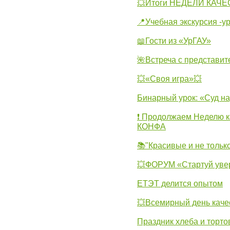
💥Итоги НЕДЕЛИ КАЧЕС
📍Учебная экскурсия -у
📖Гости из «УрГАУ»
🌺Встреча с представит
💥«Своя игра»💥
Бинарный урок: «Суд н
❗ Продолжаем Неделю к
КОНФА
📚"Красивые и не тольк
💥ФОРУМ «Стартуй уве
ЕТЭТ делится опытом
💥Всемирный день каче
Праздник хлеба и торто