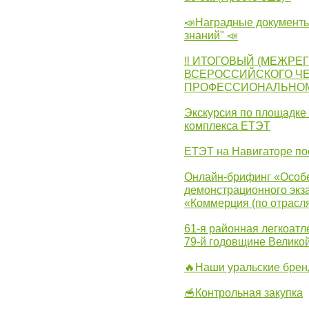
📣Наградные документы
знаний" 📣
‼ ИТОГОВЫЙ (МЕЖРЕ
ВСЕРОССИЙСКОГО Ч
ПРОФЕССИОНАЛЬНОМУ 
Экскурсия по площадке
комплекса ЕТЭТ
ЕТЭТ на Навигаторе по
Онлайн-брифинг «Особе
демонстрационного экза
«Коммерция (по отрасл
61-я районная легкоатл
79-й годовщине Велико
🔥Наши уральские бре
🥣Контрольная закупка