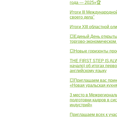
года — 2025»🏆
Итоги III Международн
своего дела"
Итоги XIII областной о
💥Единый День открыты
торгово-экономическом 
💥Новые горизонты про
THE FIRST STEP IS AL
начало) об итогах перво
английскому языку
💥Приглашаем вас прин
«Новая уральская кухн
3 место в Межрегионал
подготовки кадров в с
индустрий»
Приглашаем всех к учас