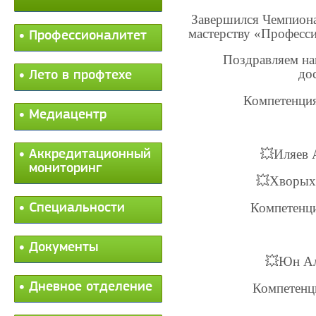
Завершился Чемпион
мастерству «Професс
Профессионалитет
Поздравляем на
до
Лето в профтехе
Компетенци
Медиацентр
💥
Иляев 
Аккредитационный
мониторинг
💥
Хворых 
Компетенци
Специальности
Документы
💥
Юн Ал
Дневное отделение
Компетенц