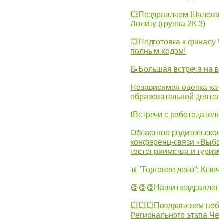
💥Поздравляем Шалова 
Лолиту (группа 2К-3)
💥Подготовка к финал
полным ходом!
📝Большая встреча на 
Независимая оценка ка
образовательной деятел
❗Встречи с работодател
Областное родительско
конференц-связи «Выбо
гостеприимства и туриз
📊"Торговое дело": Клю
👏👏👏Наши поздравлен
💥💥💥Поздравляем поб
Регионального этапа Ч