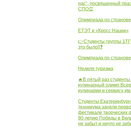
нас", посвященный пра
СПО👏
Олимпиада по странов
ЕТЭТ и «Кросс Нации»
👉Студенты группы 1ТГу
это было‼❓
Олимпиада по странов
Неделя туризма
🔥В пятый раз студенты
кулинарный олимп Всер
кулинарии и сервису им
Студенты Екатеринбургс
техникума заняли перво
фестивале творческих 
80-летию Победы в Вел
не забыт и ничто не за