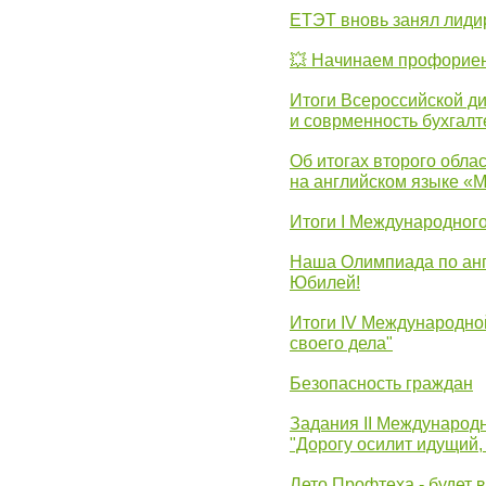
ЕТЭТ вновь занял лид
💥 Начинаем профорие
Итоги Всероссийской д
и соврменность бухгалт
Об итогах второго облас
на английском языке «
Итоги I Международног
Наша Олимпиада по анг
Юбилей!
Итоги IV Международн
своего дела"
Безопасность граждан
Задания II Международ
"Дорогу осилит идущий,
Лето Профтеха - будет 