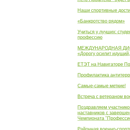
Наши спортивные дост
«Банкротство рядом»
Учиться у лучших: студ
профессию
МЕЖДУНАРОДНАЯ ДИ
«Дорогу осилит идущий
ЕТЭТ на Навигаторе П
Профилактика антитерр
Самые-самые меткие!
Встреча с ветераном в
Поздравляем участников
наставников с заверше
Чемпионата "Професси
Районная военно-спорт