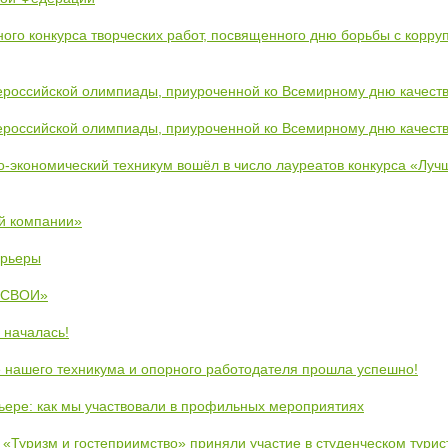
ого конкурса творческих работ, посвященного дню борьбы с корру
ероссийской олимпиады, приуроченной ко Всемирному дню качест
ероссийской олимпиады, приуроченной ко Всемирному дню качест
во-экономический техникум вошёл в число лауреатов конкурса «Лу
й компании»
арьеры
 «СВОИ»
 началась!
 нашего техникума и опорного работодателя прошла успешно!
рьере: как мы участвовали в профильных мероприятиях
 «Туризм и гостеприимство» приняли участие в студенческом тури