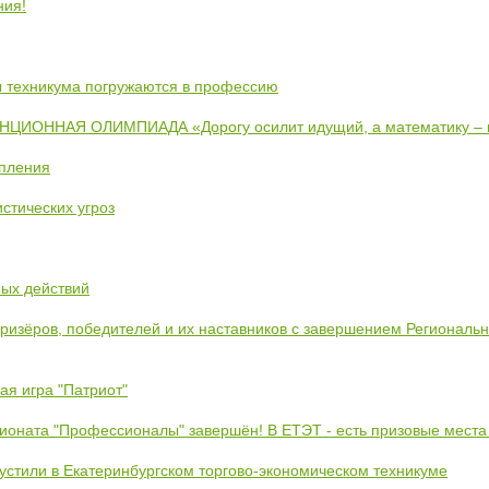
ния!
ты техникума погружаются в профессию
ИОННАЯ ОЛИМПИАДА «Дорогу осилит идущий, а математику –
упления
стических угроз
ных действий
призёров, победителей и их наставников с завершением Региональ
ая игра "Патриот"
ионата "Профессионалы" завершён! В ЕТЭТ - есть призовые места
устили в Екатеринбургском торгово-экономическом техникуме