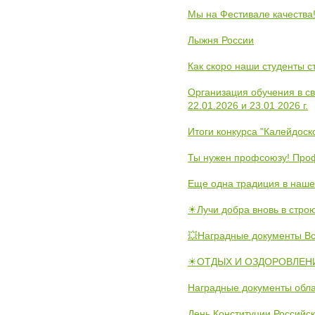
Мы на Фестивале качества
Лыжня России
Как скоро наши студенты 
Организация обучения в с
22.01.2026 и 23.01 2026 г.
Итоги конкурса "Калейдос
Ты нужен профсоюзу! Проф
Еще одна традиция в наше
☀Лучи добра вновь в стро
💥Наградные документы В
☀ОТДЫХ И ОЗДОРОВЛЕНИ
Наградные документы обла
День Конституции Российс