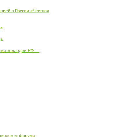
пцией в России «Честная
ва
ва
чшие колледжи РФ —
стическом форуме