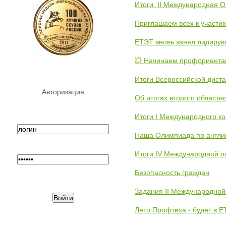
Итоги. II Международная 
Приглашаем всех к участи
ЕТЭТ вновь занял лидиру
💥 Начинаем профориента
Итоги Всероссийской дист
Авторизация
Об итогах второго областн
Итоги I Международного к
Наша Олимпиада по англи
Итоги IV Международной о
Безопасность граждан
Задания II Международной
Лето Профтеха - будет в 