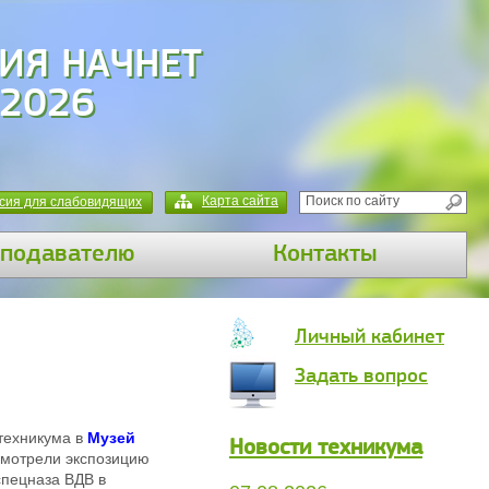
ИЯ НАЧНЕТ
 2026
Карта сайта
сия для слабовидящих
подавателю
Контакты
Личный кабинет
Задать вопрос
 техникума в
Музей
Новости техникума
смотрели экспозицию
спецназа ВДВ в