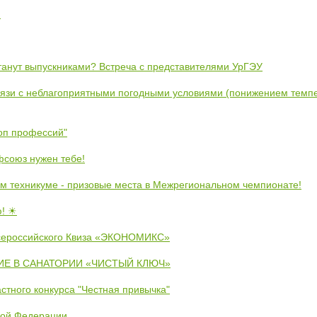
!
станут выпускниками? Встреча с представителями УрГЭУ
вязи с неблагоприятными погодными условиями (понижением темпе
коп профессий"
союз нужен тебе!
м техникуме - призовые места в Межрегиональном чемпионате!
ю! ☀
сероссийского Квиза «ЭКОНОМИКС»
Е В САНАТОРИИ «ЧИСТЫЙ КЛЮЧ»
стного конкурса "Честная привычка"
кой Федерации