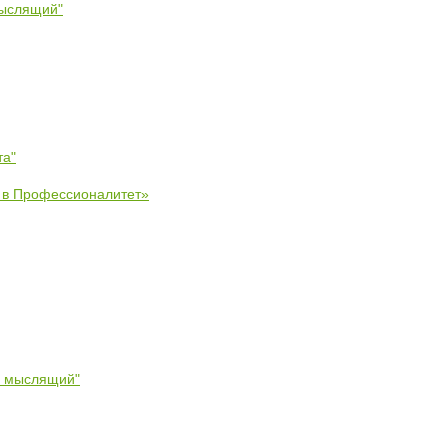
мыслящий"
та"
е в Профессионалитет»
- мыслящий"