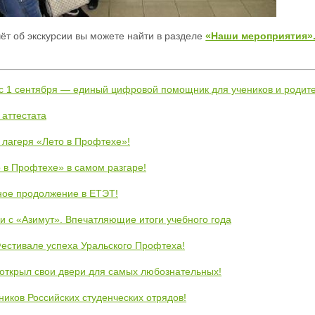
т об экскурсии вы можете найти в разделе
«Наши мероприятия»
 с 1 сентября — единый цифровой помощник для учеников и родит
 аттестата
 лагеря «Лето в Профтехе»!
 в Профтехе» в самом разгаре!
ное продолжение в ЕТЭТ!
и с «Азимут». Впечатляющие итоги учебного года
естивале успеха Уральского Профтеха!
открыл свои двери для самых любознательных!
ников Российских студенческих отрядов!