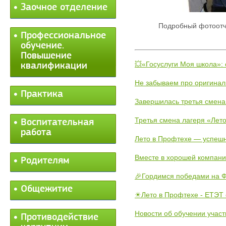
Заочное отделение
Подробный фотоотчё
Профессиональное
обучение.
Повышение
💥«Госуслуги Моя школа»:
квалификации
Не забываем про оригинал
Практика
Завершилась третья смена
Третья смена лагеря «Лето
Воспитательная
работа
Лето в Профтехе — успеш
Вместе в хорошей компани
Родителям
🎉Гордимся победами на Ф
Общежитие
☀Лето в Профтехе - ЕТЭТ 
Новости об обучении участ
Противодействие