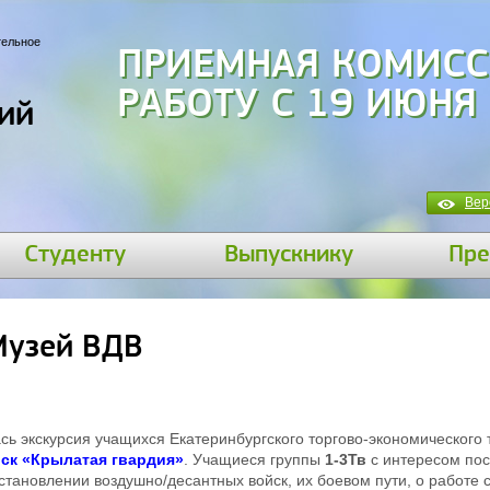
тельное
ПРИЕМНАЯ КОМИСС
РАБОТУ С 19 ИЮНЯ
ий
Вер
Студенту
Выпускнику
Пре
Музей ВДВ
сь экскурсия учащихся Екатеринбургского торгово-экономического
ск «Крылатая гвардия»
. Учащиеся группы
1-3Тв
с интересом по
тановлении воздушно/десантных войск, их боевом пути, о работе 