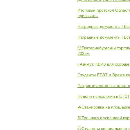
Итоговый протокол Областн
привычка»
Наградные документы I Вс
Наградные документы I Вс
💥Екатеринбургский торго
2025».
«Азимут: КВИЗ для хороше
Студенты ЕТЭТ и Время к
Патриотическая выставка
Неделя психологии в ЕТЭТ
🔥Стажировка на площадке
💯Три шага к успешной ка
💥Студенты специальности