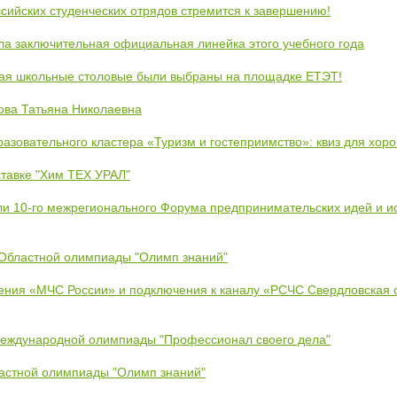
сийских студенческих отрядов стремится к завершению!
ла заключительная официальная линейка этого учебного года
кая школьные столовые были выбраны на площадке ЕТЭТ!
ова Татьяна Николаевна
азовательного кластера «Туризм и гостеприимство»: квиз для хор
тавке "Хим ТЕХ УРАЛ"
ли 10-го межрегионального Форума предпринимательских идей и и
 Областной олимпиады "Олимп знаний"
ения «МЧС России» и подключения к каналу «РСЧС Свердловская 
Международной олимпиады "Профессионал своего дела"
ластной олимпиады "Олимп знаний"