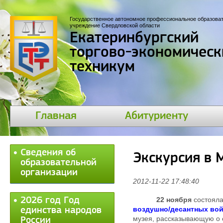
Государственное автономное профессиональное образова
учреждение Свердловской области
Екатеринбургский
торгово-экономическ
техникум
Главная
Абитуриенту
Сведения об
Экскурсия в 
образовательной
организации
2012-11-22 17:48:40
2026 год Год
22 ноября
состояла
воздушно/десантных вой
единства народов
музея, рассказывающую о с
России