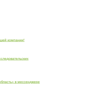
ошей компании!
сследовательских
область» в мессенджере