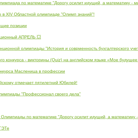
Олимпиада по математике "Дорогу осилит идущий, а математику - 
ю в XIV Областной олимпиаде "Олимп знаний"!
ющие позиции
ционный АПРЕЛЬ 💥
анционной олимпиады "История и соврменность бухгалтерского уче
ого конкурса - викторины (Quiz) на английском языке «Мое будуще
онкурса Масленица в профессии
йскому отмечает пятилетний Юбилей!
лимпиады "Профессионал своего дела"
 Олимпиады по математике "Дорогу осилит идущий, а математику 
ЕТЭТе