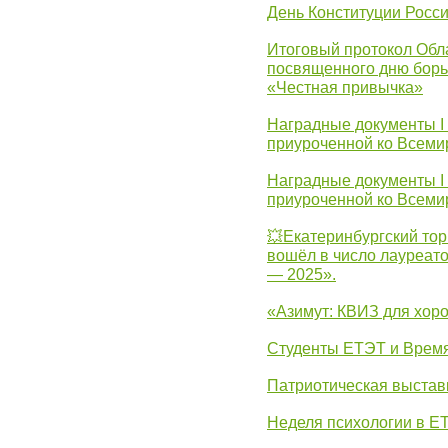
День Конституции Росс
Итоговый протокол Обла
посвященного дню борь
«Честная привычка»
Наградные документы I
приуроченной ко Всеми
Наградные документы I
приуроченной ко Всеми
💥Екатеринбургский тор
вошёл в число лауреат
— 2025».
«Азимут: КВИЗ для хор
Студенты ЕТЭТ и Врем
Патриотическая выста
Неделя психологии в Е