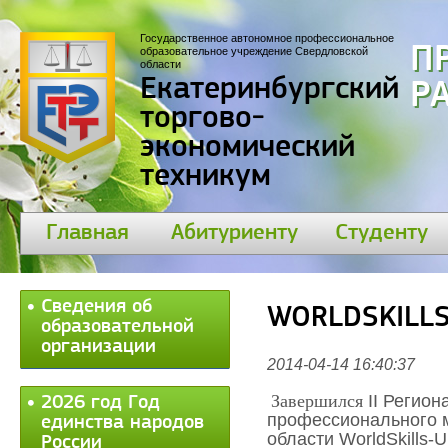
Государственное автономное профессиональное
П
образовательное учреждение Свердловской
области
Екатеринбургский
30
торгово-
экономический
техникум
Главная
Абитуриенту
Студенту
Сведения об
WORLDSKILLS
образовательной
организации
2014-04-14 16:40:37
Завершился
II Регион
2026 год Год
профессионального 
единства народов
области WorldSkills-U
России