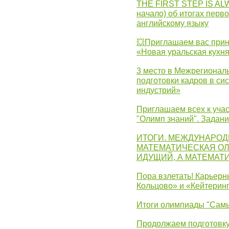
THE FIRST STEP IS AL
начало) об итогах перво
английскому языку
💥Приглашаем вас прин
«Новая уральская кухн
3 место в Межрегионал
подготовки кадров в с
индустрий»
Приглашаем всех к учас
"Олимп знаний". Задан
ИТОГИ. МЕЖДУНАРО
МАТЕМАТИЧЕСКАЯ ОЛ
ИДУЩИЙ, А МАТЕМАТ
Пора взлетать! Карьер
Кольцово» и «Кейтерин
Итоги олимпиады "Самы
Продолжаем подготовку