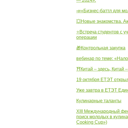
— 2024».
📣«Бизнес-баттл для м
💥Новые знакомства. А
⭐Встреча студентов с у
операции
🎁Контрольная закупка
вебинар по теме: «Нало
⛩Китай – здесь, Китай 
19 октября ЕТЭТ откры
Уже завтра в ЕТЭТ Еди
Кулинарные таланты
XIII Международный фес
поиск молодых в кулинар
Cooking Cup»)