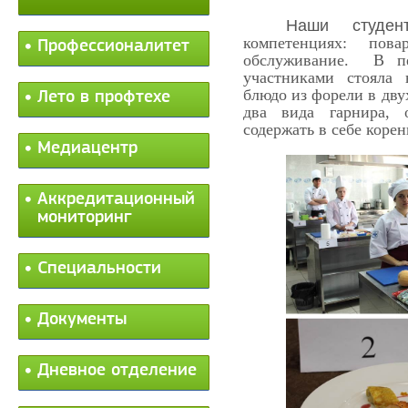
Наши студен
компетенциях: пов
Профессионалитет
обслуживание. В пе
участниками стояла 
блюдо из форели в дву
Лето в профтехе
два вида гарнира,
содержать в себе корен
Медиацентр
Аккредитационный
мониторинг
Специальности
Документы
Дневное отделение