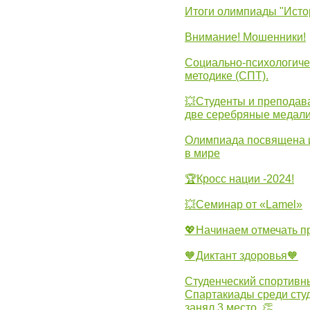
Итоги олимпиады "Исто
Внимание! Мошенники!
Социально-психологиче
методике (СПТ).
💥Студенты и преподав
две серебряные медали
Олимпиада посвящена и
в мире
🏆Кросс нации -2024!
💥Семинар от «Lamel»
💖Начинаем отмечать 
🧡Диктант здоровья🧡
Студенческий спортивны
Спартакиады среди сту
занял 3 место. 👏