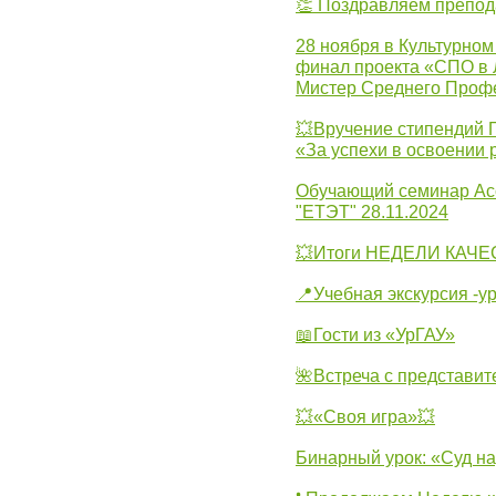
👏 Поздравляем препо
28 ноября в Культурном
финал проекта «СПО в Л
Мистер Среднего Проф
💥Вручение стипендий 
«За успехи в освоении
Обучающий семинар Ас
"ЕТЭТ" 28.11.2024
💥Итоги НЕДЕЛИ КАЧЕС
📍Учебная экскурсия -у
📖Гости из «УрГАУ»
🌺Встреча с представит
💥«Своя игра»💥
Бинарный урок: «Суд н