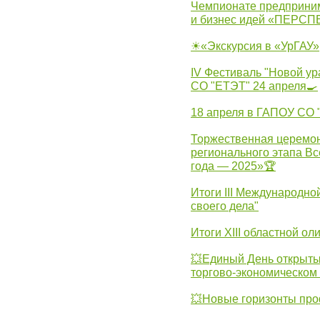
Чемпионате предпринима
и бизнес идей «ПЕРС
☀«Экскурсия в «УрГАУ»
IV Фестиваль "Новой ур
СО "ЕТЭТ" 24 апреля🍳
18 апреля в ГАПОУ СО
Торжественная церемон
регионального этапа Вс
года — 2025»🏆
Итоги III Международн
своего дела"
Итоги XIII областной о
💥Единый День открыты
торгово-экономическом 
💥Новые горизонты про