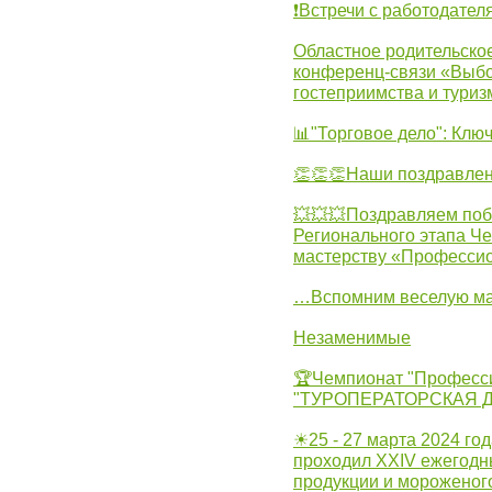
❗Встречи с работодател
Областное родительско
конференц-связи «Выбо
гостеприимства и туриз
📊"Торговое дело": Клю
👏👏👏Наши поздравлен
💥💥💥Поздравляем поб
Регионального этапа Ч
мастерству «Професси
…Вспомним веселую м
Незаменимые
🏆Чемпионат "Професс
"ТУРОПЕРАТОРСКАЯ 
☀25 - 27 марта 2024 год
проходил XXIV ежегодн
продукции и мороженог