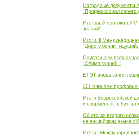
Наградные документы 
"Профессионал своего 
Итоговый протокол XIV
знаний"
Итоги. II Международн
"Дорогу осилит идущий,
Приглашаем всех к уча
"Олимп знаний"!
ЕТЭТ вновь занял лид
💥 Начинаем профорие
Итоги Всероссийской д
и соврменность бухгалт
Об итогах второго облас
на английском языке «
Итоги I Международног