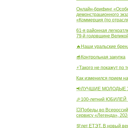
Онлайн-брифинг «Особе
демонстрационного экза
«Коммерция (по отрасл
61-я районная легкоатл
79-й годовщине Велико
🔥Наши уральские бре
🥣Контрольная закупка
⚡Такого не покажут по т
Как изменился прием на
📢ЛУЧШИЕ МОЛОДЫЕ 
🎉100-летний ЮБИЛЕЙ 
💥Победы во Всероссий
сервису «Легенда», 202
💯лет ЕТЭТ. В новый в