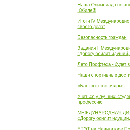
Наша Олимпиада по анг
Юбилей!
Итоги IV Международн
своего дела"
Безопасность граждан
Задания II Международ
"Дорогу осилит идущий,
Лето Профтеха - будет 
Наши спортивные дост
«Банкротство рядом»
Учиться у лучших: студ
профессию
МЕЖДУНАРОДНАЯ ДИ
«Дорогу осилит идущий
ЕТЭТ на Навигаторе П