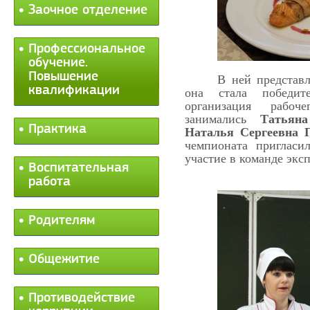
Заочное отделение
Профессиональное
обучение.
Повышение
В ней представ
квалификации
она стала победи
организация рабоч
занимались
Татьян
Практика
Наталья Сергеевна Г
чемпионата пригласи
участие в команде эксп
Воспитательная
работа
Родителям
Общежитие
Противодействие