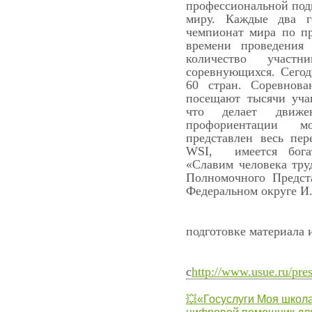
профессиональной под
миру. Каждые два г
чемпионат мира по пр
времени проведения
количество участ
соревнующихся. Сегод
60 стран. Соревнова
посещают тысячи уча
что делает движе
профориентации мо
представлен весь пе
WSI, имеется бога
«Славим человека тру
Полномочного Предст
Федеральном округе И
П
подготовке материала 
с
http://www.usue.ru/pre
💥«Госуслуги Моя школа