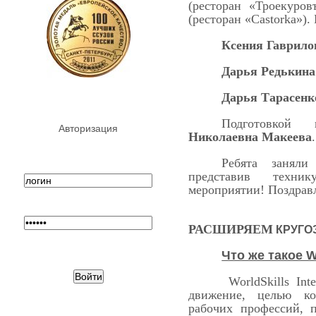
(ресторан «Троекуро
(ресторан «Castorka»).
Ксения Гаврило
Дарья Редькина
Дарья Тарасенк
Подготовкой
Авторизация
Николаевна Макеева
.
Ребята заняли
представив техн
мероприятии! Поздравл
РАСШИРЯЕМ
КРУГО
Что же такое W
WorldSkills Int
движение, целью ко
рабочих профессий, 