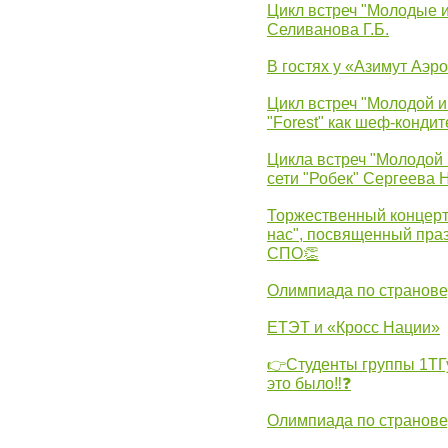
Цикл встреч "Молодые 
Селиванова Г.Б.
В гостях у «Азимут Аэр
Цикл встреч "Молодой и
"Forest" как шеф-кондит
Цикла встреч "Молодой 
сети "Робек" Сергеева Н
Торжественный концерт
нас", посвященный пра
СПО👏
Олимпиада по странов
ЕТЭТ и «Кросс Нации»
👉Студенты группы 1ТГу
это было‼❓
Олимпиада по странов