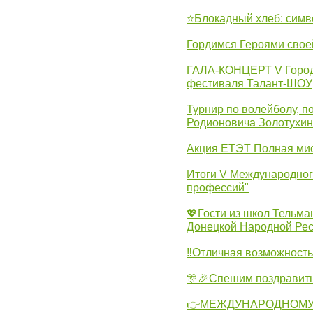
⭐Блокадный хлеб: симв
Гордимся Героями свое
ГАЛА-КОНЦЕРТ V Городс
фестиваля Талант-ШОУ
Турнир по волейболу, 
Родионовича Золотухи
Акция ЕТЭТ Полная мис
Итоги V Международног
профессий"
💖Гости из школ Тельма
Донецкой Народной Рес
‼Отличная возможность 
🎊🎉Спешим поздравит
👉МЕЖДУНАРОДНОМУ