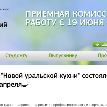
тельное
ПРИЕМНАЯ КОМИСС
РАБОТУ С 19 ИЮНЯ
ий
Вер
Студенту
Выпускнику
Пре
 "Новой уральской кухни" состоя
 апреля🍳
я кухня» направлен на развитие профессионального и творческого