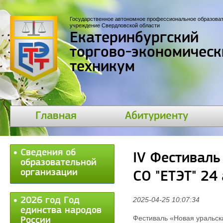
Государственное автономное профессиональное образова
учреждение Свердловской области
Екатеринбургский
торгово-экономическ
техникум
Главная
Абитуриенту
Сведения об
IV Фестиваль
образовательной
организации
СО "ЕТЭТ" 24
2026 год Год
2025-04-25 10:07:34
единства народов
Фестиваль «Новая уральска
России