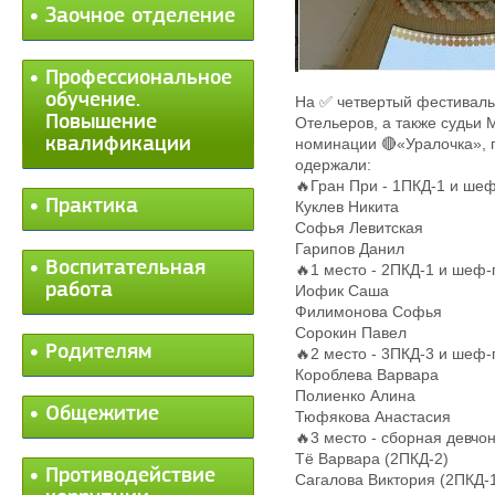
Заочное отделение
Профессиональное
обучение.
На ✅ четвертый фестиваль
Повышение
Отельеров, а также судьи
квалификации
номинации 🔴«Уралочка», г
одержали:
🔥Гран При - 1ПКД-1 и шеф
Практика
Куклев Никита
Софья Левитская
Гарипов Данил
Воспитательная
🔥1 место - 2ПКД-1 и шеф
работа
Иофик Саша
Филимонова Софья
Сорокин Павел
Родителям
🔥2 место - 3ПКД-3 и шеф
Короблева Варвара
Полиенко Алина
Общежитие
Тюфякова Анастасия
🔥3 место - сборная девчо
Тё Варвара (2ПКД-2)
Противодействие
Сагалова Виктория (2ПКД-