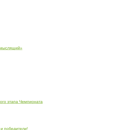
 мыслящий»
ного этапа Чемпионата
 и победители!