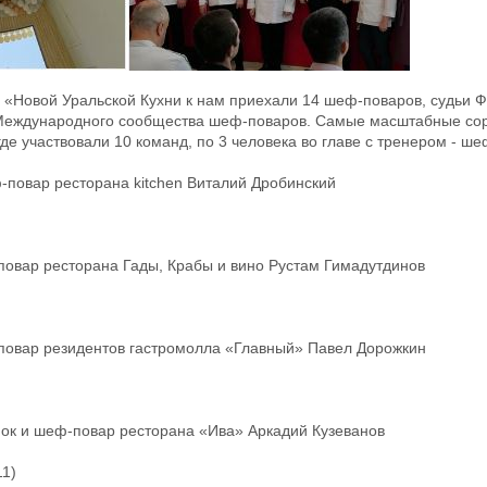
 «Новой Уральской Кухни к нам приехали 14 шеф-поваров, судьи 
 Международного сообщества шеф-поваров. Самые масштабные сор
де участвовали 10 команд, по 3 человека во главе с тренером - ш
-повар ресторана kitchen Виталий Дробинский
-повар ресторана Гады, Крабы и вино Рустам Гимадутдинов
-повар резидентов гастромолла «Главный» Павел Дорожкин
нок и шеф-повар ресторана «Ива» Аркадий Кузеванов
11)