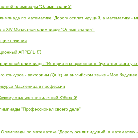
ластной олимпиады "Олимп знаний"
Олимпиада по математике "Дорогу осилит идущий, а математику - 
ю в XIV Областной олимпиаде "Олимп знаний"!
ющие позиции
ционный АПРЕЛЬ 💥
анционной олимпиады "История и соврменность бухгалтерского уче
ого конкурса - викторины (Quiz) на английском языке «Мое будуще
онкурса Масленица в профессии
йскому отмечает пятилетний Юбилей!
лимпиады "Профессионал своего дела"
 Олимпиады по математике "Дорогу осилит идущий, а математику 