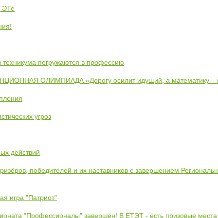
ЕТЭТе
ния!
ты техникума погружаются в профессию
ИОННАЯ ОЛИМПИАДА «Дорогу осилит идущий, а математику –
упления
стических угроз
ных действий
призёров, победителей и их наставников с завершением Региональ
ая игра "Патриот"
ионата "Профессионалы" завершён! В ЕТЭТ - есть призовые места