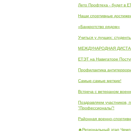
Лето Профтеха - будет в 
Наши спортивные достиже
«Банкротство рядом»
Учиться у лучших: студен
МЕЖДУНАРОДНАЯ ДИСТАНЦ
ЕТЭТ на Навигаторе Пост
Профилактика антитеррори
Самые-самые меткие!
Встреча с ветераном воен
Поздравляем участников, 
"Профессионалы"!
Районная военно-спортивн
🔥Региональный этап Чемп