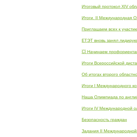
Итоговый протокол XIV об
Итоги. II Международная 
Приглашаем всех к участи
ЕТЭТ вновь занял лидиру
💥 Начинаем профориента
Итоги Всероссийской дист
Об итогах второго областн
Итоги I Международного к
Наша Олимпиада по англи
Итоги IV Международной о
Безопасность граждан
Задания II Международной