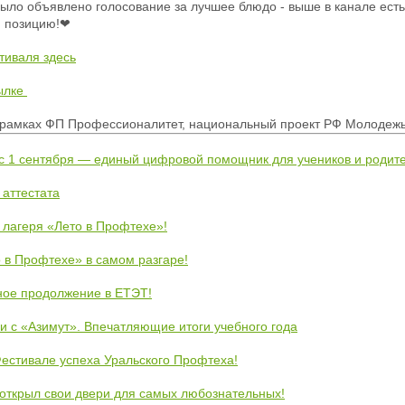
ло объявлено голосование за лучшее блюдо - выше в канале есть 
ю позицию!❤
тиваля здесь
ылке
рамках ФП Профессионалитет, национальный проект РФ Молодежь 
 с 1 сентября — единый цифровой помощник для учеников и родит
 аттестата
 лагеря «Лето в Профтехе»!
 в Профтехе» в самом разгаре!
ное продолжение в ЕТЭТ!
и с «Азимут». Впечатляющие итоги учебного года
естивале успеха Уральского Профтеха!
открыл свои двери для самых любознательных!