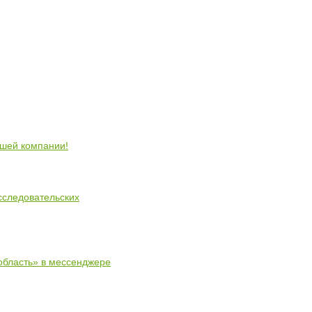
ошей компании!
сследовательских
область» в мессенджере