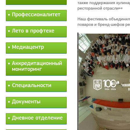
также поддержания кулина
ресторанной отрасли👀
Профессионалитет
Наш фестиваль объединил 
поваров и бренд-шефов ре
Лето в профтехе
Медиацентр
Аккредитационный
мониторинг
Специальности
Документы
Дневное отделение