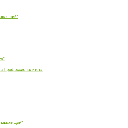
мыслящий"
та"
е в Профессионалитет»
- мыслящий"