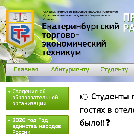
Государственное автономное профессиональное
П
образовательное учреждение Свердловской
области
Екатеринбургский
30
торгово-
экономический
техникум
Главная
Абитуриенту
Студенту
Сведения об
👉Студенты г
образовательной
организации
гостях в отел
2026 год Год
было‼❓
единства народов
России