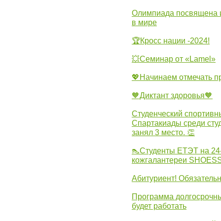
Олимпиада посвящена и
в мире
🏆Кросс нации -2024!
💥Семинар от «Lamel»
💖Начинаем отмечать 
🧡Диктант здоровья🧡
Студенческий спортивны
Спартакиады среди сту
занял 3 место. 👏
👠Студенты ЕТЭТ на 24
кожгалантереи SHOES
Абитуриент! Обязательн
Программа долгосрочных
будет работать