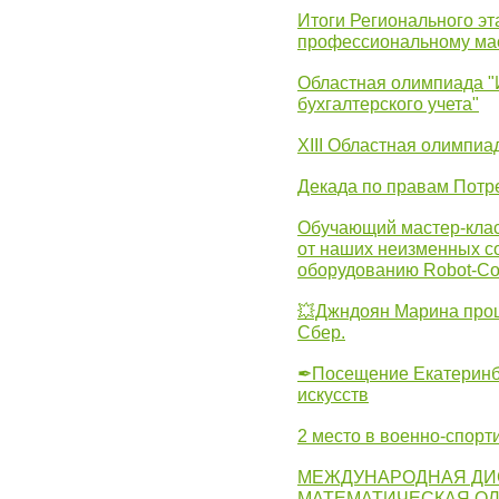
Итоги Регионального эт
профессиональному ма
Областная олимпиада "
бухгалтерского учета"
XIII Областная олимпиа
Декада по правам Потре
Обучающий мастер-клас
от наших неизменных с
оборудованию Robot-C
💥Джндоян Марина прош
Сбер.
✒Посещение Екатеринбу
искусств
2 место в военно-спорт
МЕЖДУНАРОДНАЯ ДИ
МАТЕМАТИЧЕСКАЯ ОЛ