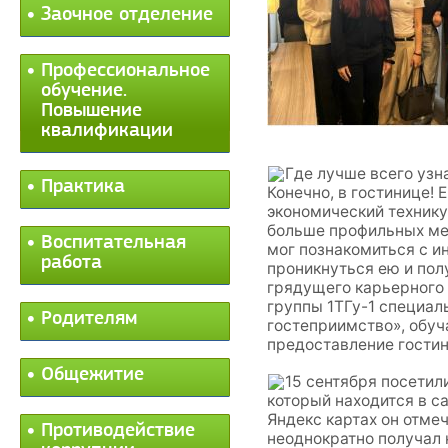
Заочное отделение
Профессиональное
обучение.
Повышение
квалификации
Где лучше всего узн
Практика
Конечно, в гостинице! 
экономический технику
больше профильных ме
Воспитательная
мог познакомиться с и
работа
проникнуться ею и пол
грядущего карьерного
группы 1ТГу-1 специал
Родителям
гостеприимство», обу
предоставление гостин
Общежитие
15 сентября посетил
который находится в с
Яндекс картах он отме
Противодействие
неоднократно получал 