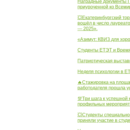
Наградные документы I
приуроченной ко Всеми
💥Екатеринбургский тор
вошёл в число лауреат
— 2025».
«Азимут: КВИЗ для хор
Студенты ЕТЭТ и Врем
Патриотическая выста
Неделя психологии в Е
🔥Стажировка на площа
работодателя прошла у
💯Три шага к успешной 
профильных мероприят
💥Студенты специально
приняли участие в студ