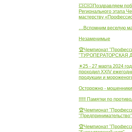
💥💥💥Поздравляем поб
Регионального этапа Ч
мастерству «Професси
…Вспомним веселую м
Незаменимые
🏆Чемпионат "Професс
"ТУРОПЕРАТОРСКАЯ 
☀25 - 27 марта 2024 год
проходил XXIV ежегодн
продукции и мороженог
Осторожно - мошенники
‼‼‼ Памятки по против
🏆Чемпионат "Професс
"Предпринимательство"
🏆Чемпионат "Професс