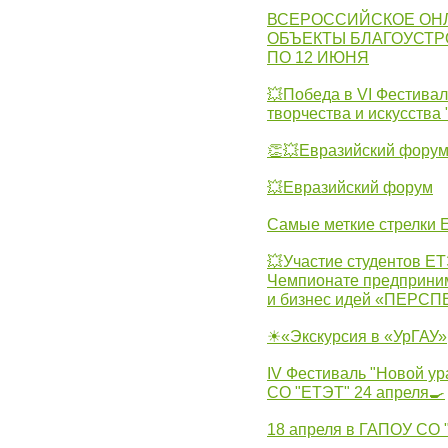
ВСЕРОССИЙСКОЕ ОН
ОБЪЕКТЫ БЛАГОУСТР
ПО 12 ИЮНЯ
💥Победа в VI Фестивал
творчества и искусства
👏💥Евразийский фору
💥Евразийский форум
Самые меткие стрелки Е
💥Участие студентов Е
Чемпионате предпринима
и бизнес идей «ПЕРС
☀«Экскурсия в «УрГАУ»
IV Фестиваль "Новой ур
СО "ЕТЭТ" 24 апреля🍳
18 апреля в ГАПОУ СО