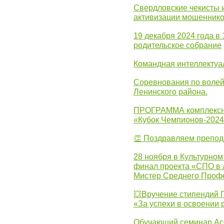
Свердловские чекисты 
активизации мошеннико
19 декабря 2024 года в
родительское собрание
Командная интеллектуа
Соревнования по волей
Ленинского района.
ПРОГРАММА комплексно
«Кубок Чемпионов-202
👏 Поздравляем препо
28 ноября в Культурном
финал проекта «СПО в Л
Мистер Среднего Проф
💥Вручение стипендий 
«За успехи в освоении
Обучающий семинар Ас