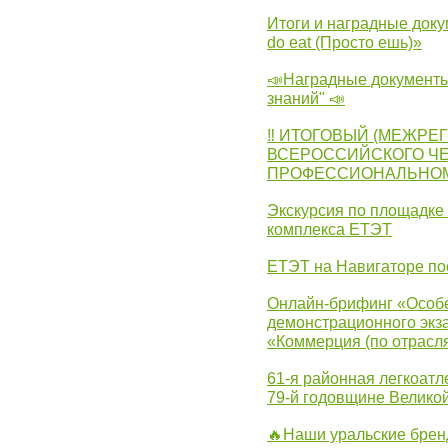
Итоги и наградные доку
do eat (Просто ешь)»
📣Наградные документы
знаний" 📣
‼ ИТОГОВЫЙ (МЕЖРЕ
ВСЕРОССИЙСКОГО Ч
ПРОФЕССИОНАЛЬНОМУ 
Экскурсия по площадке
комплекса ЕТЭТ
ЕТЭТ на Навигаторе по
Онлайн-брифинг «Особе
демонстрационного экза
«Коммерция (по отрасл
61-я районная легкоатл
79-й годовщине Велико
🔥Наши уральские бре