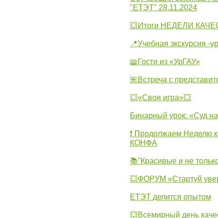
"ЕТЭТ" 28.11.2024
💥Итоги НЕДЕЛИ КАЧЕС
📍Учебная экскурсия -у
📖Гости из «УрГАУ»
🌺Встреча с представит
💥«Своя игра»💥
Бинарный урок: «Суд н
❗ Продолжаем Неделю к
КОНФА
📚"Красивые и не тольк
💥ФОРУМ «Стартуй уве
ЕТЭТ делится опытом
💥Всемирный день каче