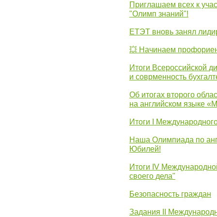
Приглашаем всех к уча
"Олимп знаний"!
ЕТЭТ вновь занял лид
💥 Начинаем профорие
Итоги Всероссийской д
и соврменность бухгалт
Об итогах второго облас
на английском языке «
Итоги I Международног
Наша Олимпиада по анг
Юбилей!
Итоги IV Международн
своего дела"
Безопасность граждан
Задания II Международ