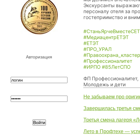
Экскурсанты выражаю
персоналу отеля за пр
гостеприимство и вним
#СтаньЯрчеВместеСЕ
#МедиацентрЕТЭТ
#ЕТЭТ
#ПРО_УРАЛ
#Правоохрана_класте
Авторизация
#Профессионалитет
#ИРПО
#85ЛетСПО
ФП Профессионалитет,
Молодежь и дети
Не забываем про ориги
Завершилась третья см
Третья смена лагеря «Л
Лето в Профтехе — усп