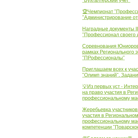
"Бухгалтерский учет"
🏆Чемпионат "Професс
"Администрирование от
Наградные документы 
"Профессионал своего 
Соревнования Юниоров 
рамках Регионального 
"ПРофессионалы"
Приглашаем всех к учас
"Олимп знаний". Задан
💡Из первых уст - Инте
на право участия в Рег
профессиональному ма
Жеребьевка участников 
участия в Регионально
профессиональному ма
компетенции "Поварско