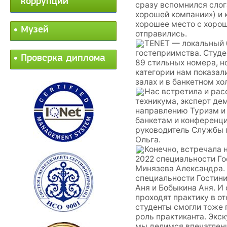
коррупции
сразу вспомнился слог
хорошей компании») и к
хорошее место с хорош
Музей
отправились.
TENET — локальный 
гостеприимства. Студе
Проверка диплома
89 стильных номера, н
категории нам показал
залах и в банкетном хо
Нас встретила и рас
техникума, эксперт де
направлению Туризм и
банкетам и конференц
руководитель Службы
Ольга.
Конечно, встречала 
2022 специальности Г
Минязева Александра. 
специальности Гостини
Аня и Бобыкина Аня. И
проходят практику в от
студенты смогли тоже 
роль практиканта. Экс
мы делимся впечатлен