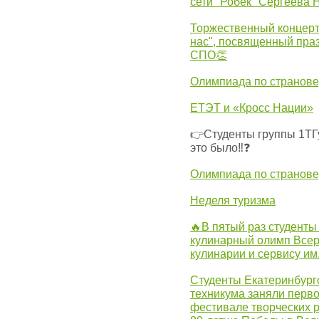
сети "Робек" Сергеева Н
Торжественный концерт
нас", посвященный пра
СПО👏
Олимпиада по странов
ЕТЭТ и «Кросс Нации»
👉Студенты группы 1ТГу
это было‼❓
Олимпиада по странов
Неделя туризма
🔥В пятый раз студенты
кулинарный олимп Всер
кулинарии и сервису им
Студенты Екатеринбургс
техникума заняли перво
фестивале творческих 