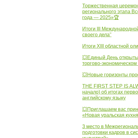
Торжественная церемон
регионального этапа Вс
года — 2025»🏆
Итоги III Международн
своего дела"
Итоги XIII областной о
💥Единый День открыты
торгово-экономическом 
💥Новые горизонты про
THE FIRST STEP IS AL
начало) об итогах перво
английскому языку
💥Приглашаем вас прин
«Новая уральская кухн
3 место в Межрегионал
подготовки кадров в с