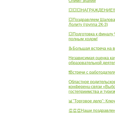
Олимп знаний
💥💥💥НАГРАЖДЕНИЕ!!!
💥Поздравляем Шалова 
Лолиту (группа 2К-3)
💥Подготовка к финал
полным ходом!
📝Большая встреча на 
Независимая оценка ка
образовательной деятел
❗Встречи с работодател
Областное родительско
конференц-связи «Выбо
гостеприимства и туриз
📊"Торговое дело": Клю
👏👏👏Наши поздравлен