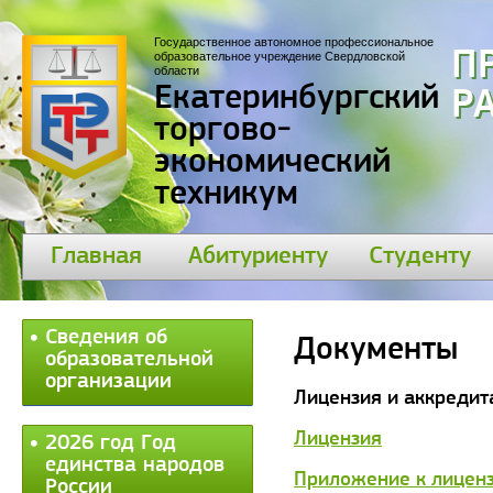
Государственное автономное профессиональное
П
образовательное учреждение Свердловской
области
Екатеринбургский
Р
торгово-
экономический
техникум
Главная
Абитуриенту
Студенту
Сведения об
Документы
образовательной
организации
Лицензия и аккредит
Лицензия
2026 год Год
единства народов
Приложение к лицен
России