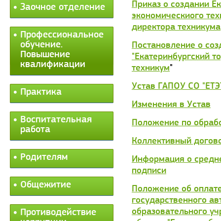
Приказ о создании Е
Заочное отделение
экономическиого тех
директора техникума
Профессиональное
обучение.
Постановление о со
Повышение
"Екатеринбургский т
квалификации
техникум
"
Устав ГАПОУ СО "ЕТЭ
Практика
Изменения в Устав
Воспитательная
Положение по обраб
работа
Коллективный догов
Родителям
Информация о средн
подписи
Общежитие
Положение об оплате
государственного ав
образовательного у
Противодействие