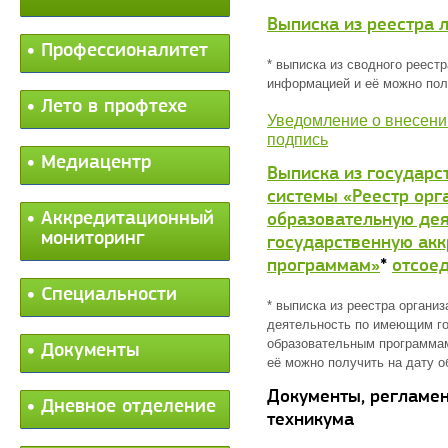
Выписка из реестра 
Профессионалитет
* выписка из сводного реест
информацией и её можно пол
Лето в профтехе
Уведомление о внесени
подпись
Медиацентр
Выписка из государ
системы «Реестр орг
Аккредитационный
образовательную де
мониторинг
государственную ак
программам»
*
отсое
Специальности
* выписка из реестра органи
деятельность по имеющим го
образовательным программам
Документы
её можно получить на дату о
Документы, регламе
Дневное отделение
техникума