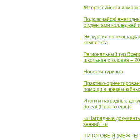
❗Всероссийская ярмарк
Подключайся! ежегодны
студентами колледжей 
Экскурсия по площадка
комплекса
Региональный тур Всер
школьная столовая – 2
Новости туризма
Практико-ориентирован
помощи в чрезвычайных
Итоги и наградные доку
do eat (Просто ешь)»
📣Наградные документы
знаний" 📣
‼ ИТОГОВЫЙ (МЕЖРЕ