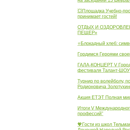
на заседании 13 февра
💥Площадка Учебно-про
принимает гостей!
ОТДЫХ И ОЗДОРОВЛЕ
ПЕЩЕР»
⭐Блокадный хлеб: симв
Гордимся Героями свое
ГАЛА-КОНЦЕРТ V Городс
фестиваля Талант-ШОУ
Турнир по волейболу, 
Родионовича Золотухи
Акция ЕТЭТ Полная мис
Итоги V Международног
профессий"
💖Гости из школ Тельма
Донецкой Народной Рес