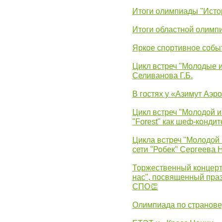
Итоги олимпиады "Исто
Итоги областной олимп
Яркое спортивное собы
Цикл встреч "Молодые 
Селиванова Г.Б.
В гостях у «Азимут Аэр
Цикл встреч "Молодой и
"Forest" как шеф-кондит
Цикла встреч "Молодой 
сети "Робек" Сергеева Н
Торжественный концерт
нас", посвященный пра
СПО👏
Олимпиада по странов