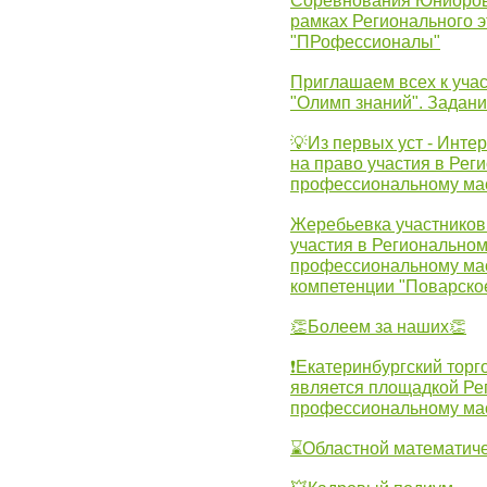
Соревнования Юниоров 
рамках Регионального 
"ПРофессионалы"
Приглашаем всех к учас
"Олимп знаний". Задан
💡Из первых уст - Инте
на право участия в Рег
профессиональному ма
Жеребьевка участников 
участия в Регионально
профессиональному ма
компетенции "Поварско
👏Болеем за наших👏
❗Екатеринбургский торг
является площадкой Ре
профессиональному ма
⌛Областной математиче