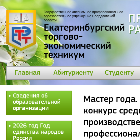
Государственное автономное профессиональное
П
образовательное учреждение Свердловской
области
Екатеринбургский
30
торгово-
экономический
техникум
Главная
Абитуриенту
Студенту
Сведения об
Мастер года.
образовательной
организации
конкурс сред
производстве
2026 год Год
единства народов
профессиона
России