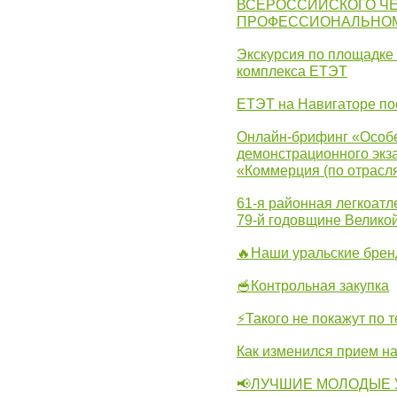
ВСЕРОССИЙСКОГО Ч
ПРОФЕССИОНАЛЬНОМУ 
Экскурсия по площадке
комплекса ЕТЭТ
ЕТЭТ на Навигаторе по
Онлайн-брифинг «Особе
демонстрационного экза
«Коммерция (по отрасл
61-я районная легкоатл
79-й годовщине Велико
🔥Наши уральские бре
🥣Контрольная закупка
⚡Такого не покажут по т
Как изменился прием на
📢ЛУЧШИЕ МОЛОДЫЕ 