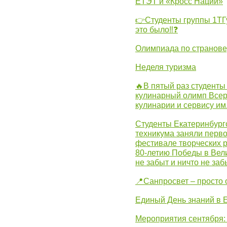
ЕТЭТ и «Кросс Нации»
👉Студенты группы 1ТГу
это было‼❓
Олимпиада по странов
Неделя туризма
🔥В пятый раз студенты
кулинарный олимп Всер
кулинарии и сервису им
Студенты Екатеринбургс
техникума заняли перво
фестивале творческих 
80-летию Победы в Вел
не забыт и ничто не за
📍Санпросвет – просто 
Единый День знаний в 
Мероприятия сентября: