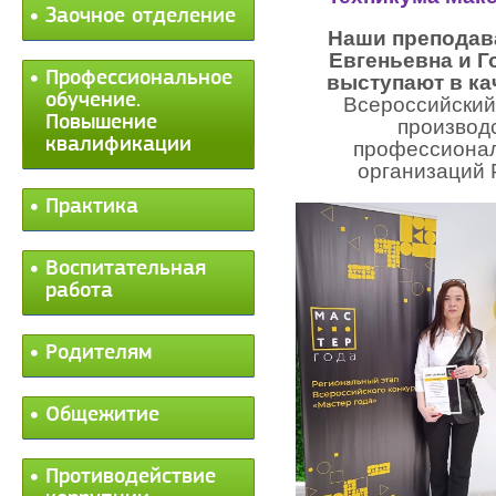
Заочное отделение
Наши преподав
Евгеньевна и Г
Профессиональное
выступают в ка
обучение.
Всероссийский
Повышение
производ
квалификации
профессионал
организаций 
Практика
Воспитательная
работа
Родителям
Общежитие
Противодействие