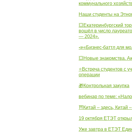
коммунального хозяйст
Наши студенты на Этно
💥Екатеринбургский тор
вошёл в число лауреат
— 2024».
📣«Бизнес-баттл для м
💥Новые знакомства. А
⭐Встреча студентов с у
операции
🎁Контрольная закупка
вебинар по теме: «Нало
⛩Китай – здесь, Китай 
19 октября ЕТЭТ откры
Уже завтра в ЕТЭТ Еди