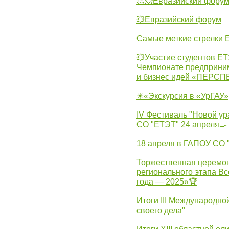
👏💥Евразийский фору
💥Евразийский форум
Самые меткие стрелки Е
💥Участие студентов Е
Чемпионате предпринима
и бизнес идей «ПЕРС
☀«Экскурсия в «УрГАУ»
IV Фестиваль "Новой ур
СО "ЕТЭТ" 24 апреля🍳
18 апреля в ГАПОУ СО
Торжественная церемон
регионального этапа Вс
года — 2025»🏆
Итоги III Международн
своего дела"