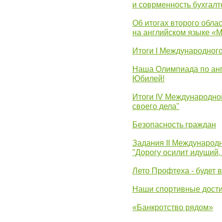
и соврменность бухгалт
Об итогах второго облас
на английском языке «
Итоги I Международног
Наша Олимпиада по анг
Юбилей!
Итоги IV Международн
своего дела"
Безопасность граждан
Задания II Международ
"Дорогу осилит идущий,
Лето Профтеха - будет 
Наши спортивные дост
«Банкротство рядом»