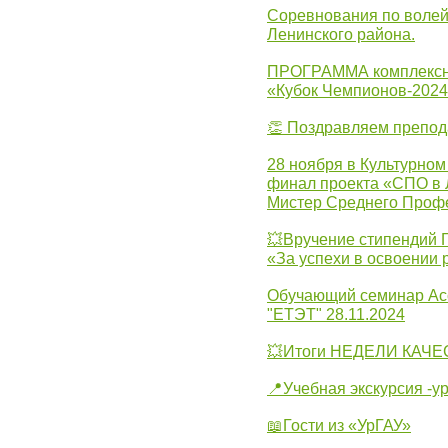
Соревнования по волей
Ленинского района.
ПРОГРАММА комплексно
«Кубок Чемпионов-202
👏 Поздравляем препо
28 ноября в Культурном
финал проекта «СПО в Л
Мистер Среднего Проф
💥Вручение стипендий 
«За успехи в освоении
Обучающий семинар Ас
"ЕТЭТ" 28.11.2024
💥Итоги НЕДЕЛИ КАЧЕС
📍Учебная экскурсия -у
📖Гости из «УрГАУ»