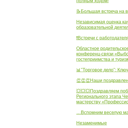
полным ходом!
📝Большая встреча на 
Независимая оценка ка
образовательной деятел
❗Встречи с работодател
Областное родительско
конференц-связи «Выбо
гостеприимства и туриз
📊"Торговое дело": Клю
👏👏👏Наши поздравлен
💥💥💥Поздравляем поб
Регионального этапа Ч
мастерству «Професси
…Вспомним веселую м
Незаменимые