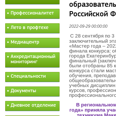
образовател
Российской 
Профессионалитет
2022-09-29 00:00:00
Лето в профтехе
С 28 сентября по 3
заключительный эта
Медиацентр
«Мастер года – 202
финала конкурса: 
города Екатеринбур
Аккредитационный
финальный (заключ
мониторинг
были отобраны 85 
конкурса стали мас
обучения, преподав
Специальности
общеобразовательн
учебных дисциплин
курсов, профессион
Документы
профессионального
В региональном
Дневное отделение
года» приняла уч
техникума Маке