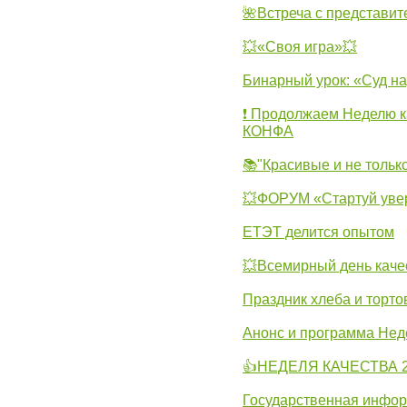
🌺Встреча с представит
💥«Своя игра»💥
Бинарный урок: «Суд н
❗ Продолжаем Неделю к
КОНФА
📚"Красивые и не тольк
💥ФОРУМ «Стартуй уве
ЕТЭТ делится опытом
💥Всемирный день каче
Праздник хлеба и торто
Анонс и программа Нед
👍НЕДЕЛЯ КАЧЕСТВА 2
Государственная инфо