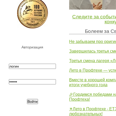
Следите за событ
конк
Болеем за Св
Не забываем про ориги
Авторизация
Завершилась третья см
Третья смена лагеря «Л
Лето в Профтехе — усп
Вместе в хорошей комп
итоги учебного года
🎉Гордимся победами н
Профтеха!
☀Лето в Профтехе - ЕТ
любознательных!