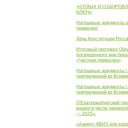
☀ОТДЫХ И ОЗДОРОВЛ
КЛЮЧ»
Наградные документы о
привычка"
День Конституции Росс
Итоговый протокол Обла
посвященного дню борь
«Честная привычка»
Наградные документы I
приуроченной ко Всеми
Наградные документы I
приуроченной ко Всеми
💥Екатеринбургский тор
вошёл в число лауреат
— 2025».
«Азимут: КВИЗ для хор