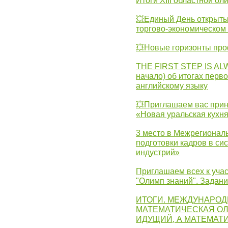
Итоги XIII областной о
💥Единый День открыты
торгово-экономическом 
💥Новые горизонты про
THE FIRST STEP IS AL
начало) об итогах перво
английскому языку
💥Приглашаем вас прин
«Новая уральская кухн
3 место в Межрегионал
подготовки кадров в с
индустрий»
Приглашаем всех к учас
"Олимп знаний". Задан
ИТОГИ. МЕЖДУНАРО
МАТЕМАТИЧЕСКАЯ ОЛ
ИДУЩИЙ, А МАТЕМАТ