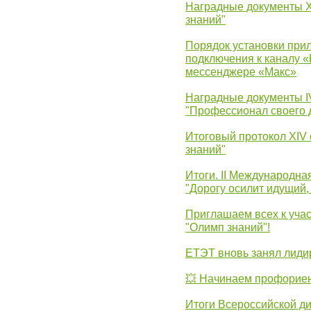
Наградные документы 
знаний"
Порядок установки при
подключения к каналу 
мессенджере «Макс»
Наградные документы 
"Профессионал своего 
Итоговый протокол XIV
знаний"
Итоги. II Международн
"Дорогу осилит идущий,
Приглашаем всех к уча
"Олимп знаний"!
ЕТЭТ вновь занял лид
💥 Начинаем профорие
Итоги Всероссийской д