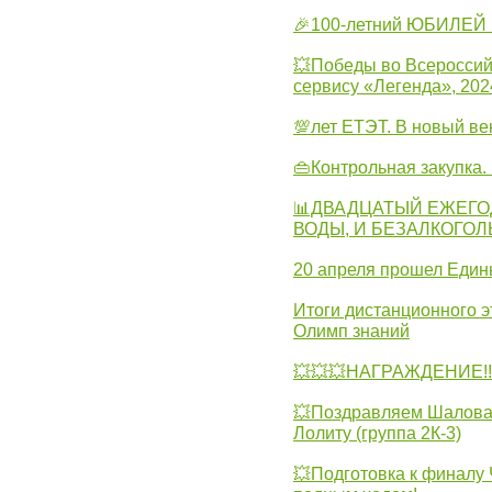
🎉100-летний ЮБИЛЕЙ 
💥Победы во Всероссий
сервису «Легенда», 202
💯лет ЕТЭТ. В новый в
👜Контрольная закупка
📊ДВАДЦАТЫЙ ЕЖЕГО
ВОДЫ, И БЕЗАЛКОГО
20 апреля прошел Един
Итоги дистанционного э
Олимп знаний
💥💥💥НАГРАЖДЕНИЕ!!!
💥Поздравляем Шалова 
Лолиту (группа 2К-3)
💥Подготовка к финал