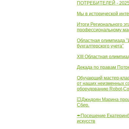
ПОТРЕБИТЕЛЕЙ - 202
Мы в исторической инте
Итоги Регионального эт
профессиональному ма
Областная олимпиада "
бухгалтерского учета"
XIII Областная олимпиа
Декада по правам Потре
Обучающий мастер-клас
от наших неизменных с
оборудованию Robot-C
💥Джндоян Марина прош
Сбер.
✒Посещение Екатеринбу
искусств