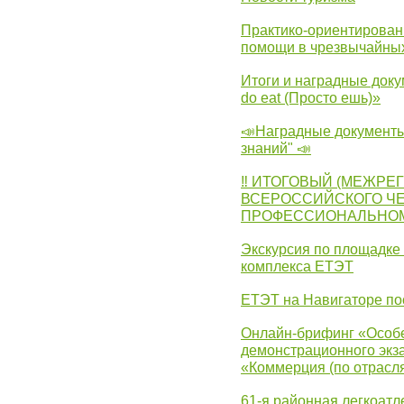
Практико-ориентирован
помощи в чрезвычайных
Итоги и наградные доку
do eat (Просто ешь)»
📣Наградные документы
знаний" 📣
‼ ИТОГОВЫЙ (МЕЖРЕ
ВСЕРОССИЙСКОГО Ч
ПРОФЕССИОНАЛЬНОМУ 
Экскурсия по площадке
комплекса ЕТЭТ
ЕТЭТ на Навигаторе по
Онлайн-брифинг «Особе
демонстрационного экза
«Коммерция (по отрасл
61-я районная легкоатл