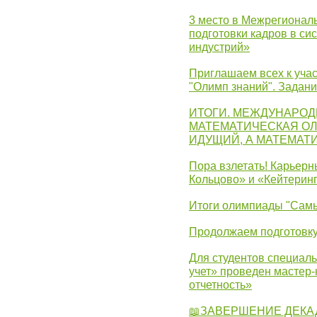
3 место в Межрегионал
подготовки кадров в с
индустрий»
Приглашаем всех к учас
"Олимп знаний". Задан
ИТОГИ. МЕЖДУНАРО
МАТЕМАТИЧЕСКАЯ ОЛ
ИДУЩИЙ, А МАТЕМАТ
Пора взлетать! Карьер
Кольцово» и «Кейтерин
Итоги олимпиады "Самы
Продолжаем подготовку
Для студентов специаль
учет» проведен мастер-
отчетность»
📖ЗАВЕРШЕНИЕ ДЕКА