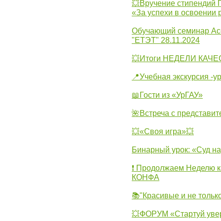
💥Вручение стипендий 
«За успехи в освоении
Обучающий семинар Ас
"ЕТЭТ" 28.11.2024
💥Итоги НЕДЕЛИ КАЧЕС
📍Учебная экскурсия -у
📖Гости из «УрГАУ»
🌺Встреча с представит
💥«Своя игра»💥
Бинарный урок: «Суд н
❗ Продолжаем Неделю к
КОНФА
📚"Красивые и не тольк
💥ФОРУМ «Стартуй уве