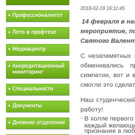
2018-02-19 16:11:45
Профессионалитет
14 февраля в н
мероприятие, п
Лето в профтехе
Святого Валент
Медиацентр
С
незапамятных 
обменивались 
Аккредитационный
мониторинг
симпатии, вот и 
смогли это сделат
Специальности
Наш студенчески
Документы
работу!
В холле первого
Дневное отделение
каждый желающи
признание в лю