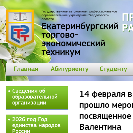
Государственное автономное профессиональное
П
образовательное учреждение Свердловской
области
Екатеринбургский
30
торгово-
экономический
техникум
Главная
Абитуриенту
Студенту
Сведения об
14 февраля в
образовательной
организации
прошло меро
посвященное
2026 год Год
единства народов
Валентина
России