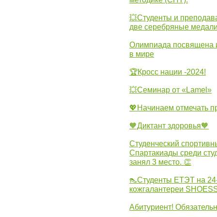
💥Студенты и преподав
две серебряные медали
Олимпиада посвящена и
в мире
🏆Кросс нации -2024!
💥Семинар от «Lamel»
💖Начинаем отмечать 
🧡Диктант здоровья🧡
Студенческий спортивны
Спартакиады среди сту
занял 3 место. 👏
👠Студенты ЕТЭТ на 24
кожгалантереи SHOES
Абитуриент! Обязательн