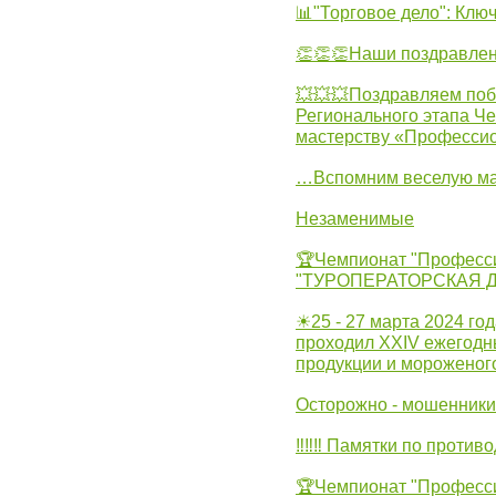
📊"Торговое дело": Клю
👏👏👏Наши поздравлен
💥💥💥Поздравляем поб
Регионального этапа Ч
мастерству «Професси
…Вспомним веселую м
Незаменимые
🏆Чемпионат "Професс
"ТУРОПЕРАТОРСКАЯ 
☀25 - 27 марта 2024 год
проходил XXIV ежегодн
продукции и мороженог
Осторожно - мошенники
‼‼‼ Памятки по против
🏆Чемпионат "Професс