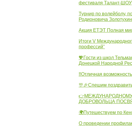
фестиваля Талант-ШОУ
Турнир по волейболу, 
Родионовича Золотухи
Акция ЕТЭТ Полная мис
Итоги V Международног
профессий"
💖Гости из школ Тельма
Донецкой Народной Рес
‼Отличная возможность 
🎊🎉Спешим поздравит
👉МЕЖДУНАРОДНОМУ
ДОБРОВОЛЬЦА ПОСВ
🌍Путешествуем по Кен
О проведении профилак