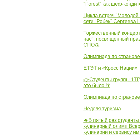
"Forest" как шеф-кондит
Цикла встреч "Молодой 
сети "Робек" Сергеева Н
Торжественный концерт
нас", посвященный пра
СПО👏
Олимпиада по странов
ЕТЭТ и «Кросс Нации»
👉Студенты группы 1ТГу
это было‼❓
Олимпиада по странов
Неделя туризма
🔥В пятый раз студенты
кулинарный олимп Всер
кулинарии и сервису им