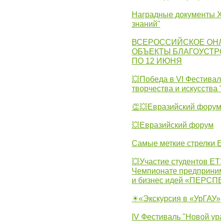
Наградные документы X
знаний"
ВСЕРОССИЙСКОЕ ОН
ОБЪЕКТЫ БЛАГОУСТР
ПО 12 ИЮНЯ
💥Победа в VI Фестивал
творчества и искусства
👏💥Евразийский фору
💥Евразийский форум
Самые меткие стрелки Е
💥Участие студентов Е
Чемпионате предпринима
и бизнес идей «ПЕРС
☀«Экскурсия в «УрГАУ»
IV Фестиваль "Новой ур