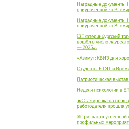
Наградные документы I
приуроченной ко Всеми
Наградные документы I
приуроченной ко Всеми
💥Екатеринбургский тор
вошёл в число лауреат
— 2025».
«Азимут: КВИЗ для хор
Студенты ЕТЭТ и Врем
Патриотическая выста
Неделя психологии в Е
🔥Стажировка на площа
работодателя прошла у
💯Три шага к успешной 
профильных мероприят