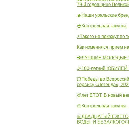
79-й годовщине Велико
🔥Наши уральские бре
🥣Контрольная закупка
⚡Такого не покажут по т
Как изменился прием на
📢ЛУЧШИЕ МОЛОДЫЕ 
🎉100-летний ЮБИЛЕЙ 
💥Победы во Всероссий
сервису «Легенда», 202
💯лет ЕТЭТ. В новый в
👜Контрольная закупка
📊ДВАДЦАТЫЙ ЕЖЕГО
ВОДЫ, И БЕЗАЛКОГО