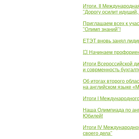
Итоги. II Международн
"Дорогу осилит идущий,
Приглашаем всех к уча
"Олимп знаний"!
ЕТЭТ вновь занял лид
💥 Начинаем профорие
Итоги Всероссийской д
и соврменность бухгалт
Об итогах второго облас
на английском языке «
Итоги I Международног
Наша Олимпиада по анг
Юбилей!
Итоги IV Международн
своего дела"