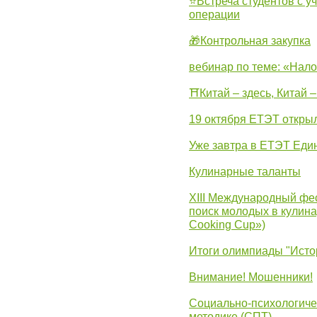
⭐Встреча студентов с у
операции
🎁Контрольная закупка
вебинар по теме: «Нало
⛩Китай – здесь, Китай 
19 октября ЕТЭТ откры
Уже завтра в ЕТЭТ Еди
Кулинарные таланты
XIII Международный фес
поиск молодых в кулинар
Cooking Cup»)
Итоги олимпиады "Исто
Внимание! Мошенники!
Социально-психологиче
методике (СПТ).