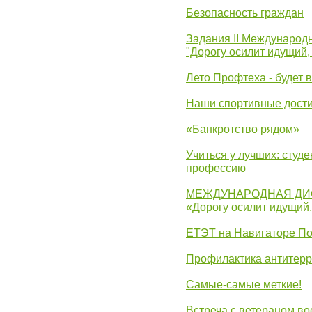
Безопасность граждан
Задания II Международ
"Дорогу осилит идущий,
Лето Профтеха - будет 
Наши спортивные дост
«Банкротство рядом»
Учиться у лучших: студ
профессию
МЕЖДУНАРОДНАЯ ДИ
«Дорогу осилит идущий
ЕТЭТ на Навигаторе П
Профилактика антитерр
Самые-самые меткие!
Встреча с ветераном в