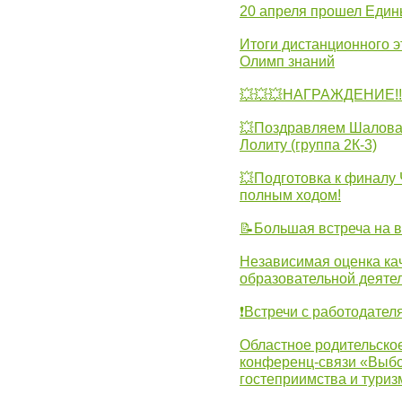
20 апреля прошел Един
Итоги дистанционного э
Олимп знаний
💥💥💥НАГРАЖДЕНИЕ!!!
💥Поздравляем Шалова 
Лолиту (группа 2К-3)
💥Подготовка к финал
полным ходом!
📝Большая встреча на 
Независимая оценка ка
образовательной деятел
❗Встречи с работодател
Областное родительско
конференц-связи «Выбо
гостеприимства и туриз