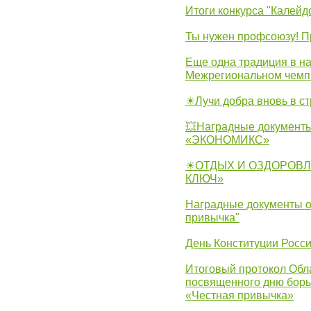
Итоги конкурса "Калейд
Ты нужен профсоюзу! П
Еще одна традиция в на
Межрегиональном чемп
☀Лучи добра вновь в с
💥Наградные документы
«ЭКОНОМИКС»
☀ОТДЫХ И ОЗДОРОВЛ
КЛЮЧ»
Наградные документы о
привычка"
День Конституции Росс
Итоговый протокол Обла
посвященного дню борь
«Честная привычка»